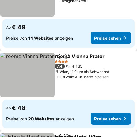
Designkonzept
€ 48
Ab
Preise von
14 Websites
anzeigen
Preise sehen
roomz Vienna Prater
Teilen
Zu Favoriten hinzufügen
4 Sterne
7,4
4 435
Wien, 11.0 km bis Schwechat
Stilvolle À-la-carte-Speisen
€ 48
Ab
Preise von
20 Websites
anzeigen
Preise sehen