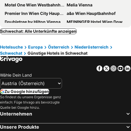
Motel One Wien Westbahnhof
Melia Vienna
Premier Inn Wien City Hauptbahnhof
a&o Wien Hauptbahnhof
Doubletree by Hilton Vienna Schonbrunn
MEININGER Hotel Wien Downtown Franz
PLAZA INN Amedia Vienna
Hilton Vienna Waterfront
Schwechat: Alle Unterkünfte anzeigen
PLAZA INN Wien Gasometer
Motel One Wien-Hauptbahnhof
Hotelsuche
Europa
Österreich
Niederösterreich
Hotel Zeitgeist Vienna Hauptbahnhof
Ibercity Wien Schonbrunn
Schwechat
Günstige Hotels in Schwechat
MAXX by Steigenberger Vienna
ARCOTEL Wimberger Wien
Prizeotel Vienna-city
ibis Wien Hauptbahnhof
Facebook
Twitter
Insta
Yo
Jaz In The City Vienna
JUFA Hotel Wien City
Wähle Dein Land
Hotel Bellevue Wien
Hotel Mercure Wien Westbahnhof
Austria Trend Schloss Wilhelminenberg Wien
Leonardo Hotel Vienna Hauptbahnhof
Zu Google hinzufügen
So findest du unsere Ergebnisse ganz
Flemings Hotel Wien-Stadthalle
roomz Vienna Prater
einfach: Füge trivago als bevorzugte
Hampton By Hilton Vienna City West
Lenas Donau Hotel
Quelle bei Google hinzu.
Unternehmen
H+ Hotel Wien
Hotel Strudlhof Vienna
Leonardo Hotel Vienna Schonbrunn
ibis budget Wien Messe
Unsere Produkte