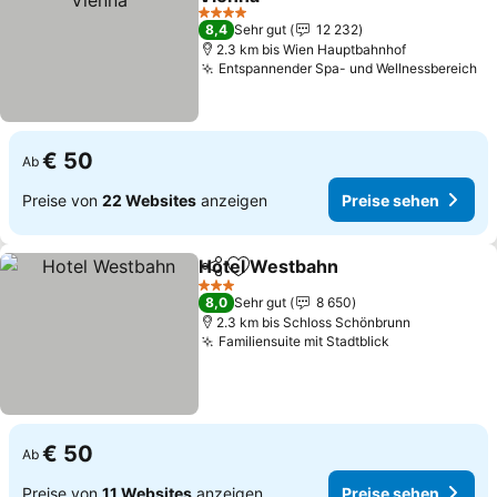
4 Sterne
8,4
Sehr gut
12 232
2.3 km bis Wien Hauptbahnhof
Entspannender Spa- und Wellnessbereich
€ 50
Ab
Preise von
22 Websites
anzeigen
Preise sehen
Hotel Westbahn
Teilen
Zu Favoriten hinzufügen
3 Sterne
8,0
Sehr gut
8 650
2.3 km bis Schloss Schönbrunn
Familiensuite mit Stadtblick
€ 50
Ab
Preise von
11 Websites
anzeigen
Preise sehen