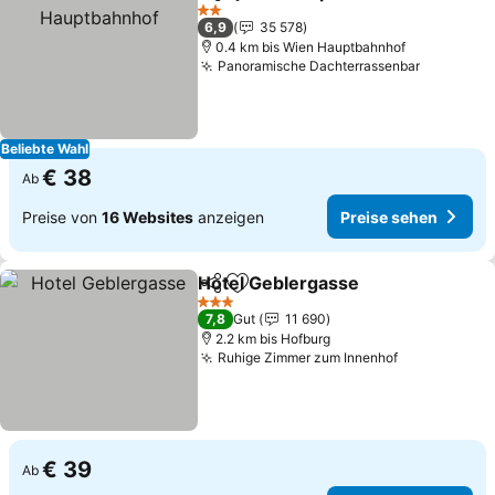
Teilen
Zu Favoriten hinzufügen
2 Sterne
6,9
35 578
0.4 km bis Wien Hauptbahnhof
Panoramische Dachterrassenbar
Beliebte Wahl
€ 38
Ab
Preise von
16 Websites
anzeigen
Preise sehen
Hotel Geblergasse
Teilen
Zu Favoriten hinzufügen
3 Sterne
7,8
Gut
11 690
2.2 km bis Hofburg
Ruhige Zimmer zum Innenhof
€ 39
Ab