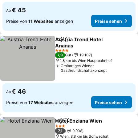
€ 45
Ab
Preise von
11 Websites
anzeigen
Preise sehen
Austria Trend Hotel
Teilen
Zu Favoriten hinzufügen
Ananas
4 Sterne
7,9
Gut
19 107
1.8 km bis Wien Hauptbahnhof
Großartiges Wiener
Gastfreundschaftskonzept
€ 46
Ab
Preise von
17 Websites
anzeigen
Preise sehen
Hotel Enziana Wien
Teilen
Zu Favoriten hinzufügen
3 Sterne
7,1
9 908
Wien, 8.8 km bis Schwechat