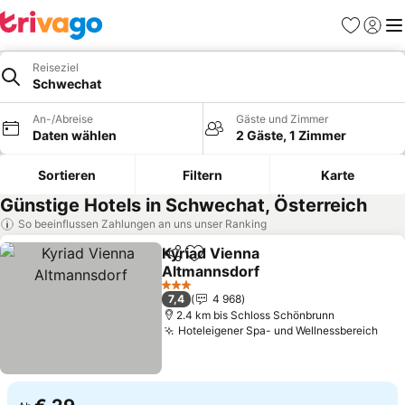
Favoriten
Einlog
Me
Reiseziel
Schwechat
An-/Abreise
Gäste und Zimmer
Daten wählen
2 Gäste, 1 Zimmer
Sortieren
Filtern
Karte
Günstige Hotels in Schwechat, Österreich
So beeinflussen Zahlungen an uns unser Ranking
Kyriad Vienna
Teilen
Zu Favoriten hinzufügen
Altmannsdorf
3 Sterne
7,4
4 968
2.4 km bis Schloss Schönbrunn
Hoteleigener Spa- und Wellnessbereich