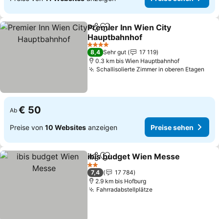
Premier Inn Wien City
Teilen
Zu Favoriten hinzufügen
Hauptbahnhof
4 Sterne
8,4
Sehr gut
17 119
0.3 km bis Wien Hauptbahnhof
Schallisolierte Zimmer in oberen Etagen
€ 50
Ab
Preise von
10 Websites
anzeigen
Preise sehen
ibis budget Wien Messe
Teilen
Zu Favoriten hinzufügen
2 Sterne
7,4
17 784
2.9 km bis Hofburg
Fahrradabstellplätze