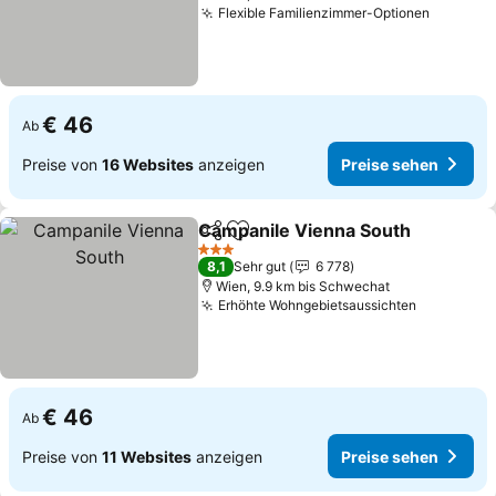
Flexible Familienzimmer-Optionen
€ 46
Ab
Preise von
16 Websites
anzeigen
Preise sehen
Campanile Vienna South
Teilen
Zu Favoriten hinzufügen
3 Sterne
8,1
Sehr gut
6 778
Wien, 9.9 km bis Schwechat
Erhöhte Wohngebietsaussichten
€ 46
Ab
Preise von
11 Websites
anzeigen
Preise sehen