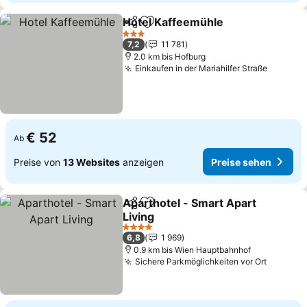
Hotel Kaffeemühle
Teilen
Zu Favoriten hinzufügen
3 Sterne
7,2
11 781
2.0 km bis Hofburg
Einkaufen in der Mariahilfer Straße
€ 52
Ab
Preise von
13 Websites
anzeigen
Preise sehen
Aparthotel - Smart Apart
Teilen
Zu Favoriten hinzufügen
Living
4 Sterne
6,8
1 969
0.9 km bis Wien Hauptbahnhof
Sichere Parkmöglichkeiten vor Ort