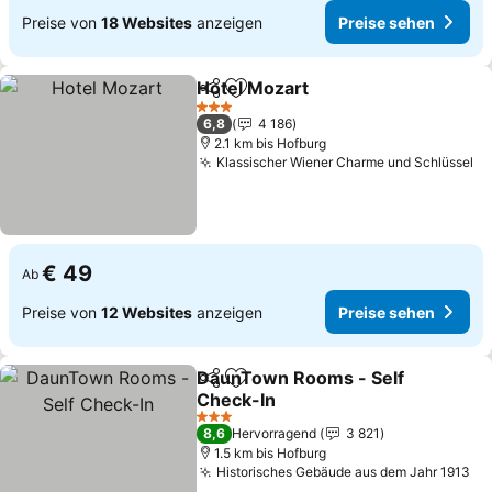
Preise von
18 Websites
anzeigen
Preise sehen
Hotel Mozart
Teilen
Zu Favoriten hinzufügen
3 Sterne
6,8
4 186
2.1 km bis Hofburg
Klassischer Wiener Charme und Schlüssel
€ 49
Ab
Preise von
12 Websites
anzeigen
Preise sehen
DaunTown Rooms - Self
Teilen
Zu Favoriten hinzufügen
Check-In
3 Sterne
8,6
Hervorragend
3 821
1.5 km bis Hofburg
Historisches Gebäude aus dem Jahr 1913