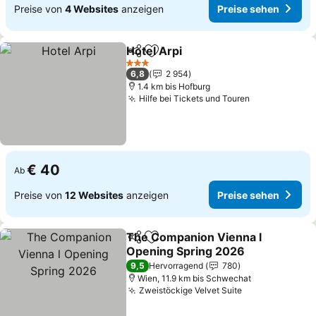
Preise von
4 Websites
anzeigen
Preise sehen
Hotel Arpi
Teilen
Zu Favoriten hinzufügen
3 Sterne
6,8
2 954
1.4 km bis Hofburg
Hilfe bei Tickets und Touren
€ 40
Ab
Preise von
12 Websites
anzeigen
Preise sehen
The Companion Vienna l
Teilen
Zu Favoriten hinzufügen
Opening Spring 2026
9,5
Hervorragend
780
Wien, 11.9 km bis Schwechat
Zweistöckige Velvet Suite