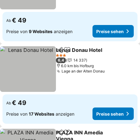
€ 49
Ab
Preise von
9 Websites
anzeigen
Preise sehen
Lenas Donau Hotel
Teilen
Zu Favoriten hinzufügen
3 Sterne
6,4
14 337
6.0 km bis Hofburg
Lage an der Alten Donau
€ 49
Ab
Preise von
17 Websites
anzeigen
Preise sehen
PLAZA INN Amedia
Teilen
Zu Favoriten hinzufügen
Vienna