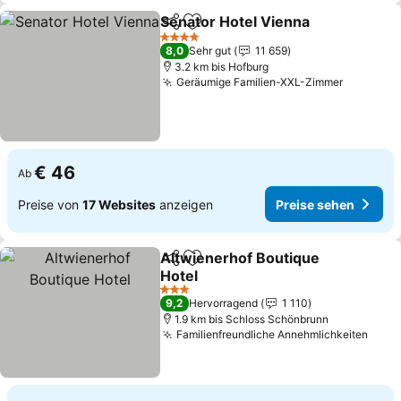
Senator Hotel Vienna
Teilen
Zu Favoriten hinzufügen
4 Sterne
8,0
Sehr gut
11 659
3.2 km bis Hofburg
Geräumige Familien-XXL-Zimmer
€ 46
Ab
Preise von
17 Websites
anzeigen
Preise sehen
Altwienerhof Boutique
Teilen
Zu Favoriten hinzufügen
Hotel
3 Sterne
9,2
Hervorragend
1 110
1.9 km bis Schloss Schönbrunn
Familienfreundliche Annehmlichkeiten