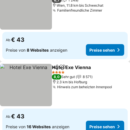
6,7
1 249
Wien, 11.8 km bis Schwechat
Familienfreundliche Zimmer
€ 43
Ab
Preise von
8 Websites
anzeigen
Preise sehen
Hotel Exe Vienna
Teilen
Zu Favoriten hinzufügen
4 Sterne
8,0
Sehr gut
8 571
2.3 km bis Hofburg
Hinweis zum beheizten Innenpool
€ 43
Ab
Preise von
16 Websites
anzeigen
Preise sehen