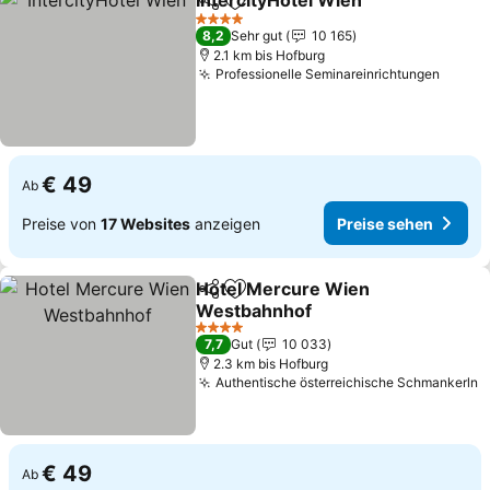
IntercityHotel Wien
Teilen
Zu Favoriten hinzufügen
4 Sterne
8,2
Sehr gut
10 165
2.1 km bis Hofburg
Professionelle Seminareinrichtungen
€ 49
Ab
Preise von
17 Websites
anzeigen
Preise sehen
Hotel Mercure Wien
Teilen
Zu Favoriten hinzufügen
Westbahnhof
4 Sterne
7,7
Gut
10 033
2.3 km bis Hofburg
Authentische österreichische Schmankerln
€ 49
Ab