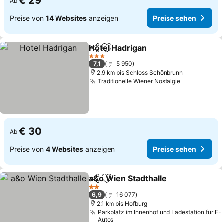
€ 29
Ab
Preise von
14 Websites
anzeigen
Preise sehen
Hotel Hadrigan
Teilen
Zu Favoriten hinzufügen
3 Sterne
7,1
5 950
2.9 km bis Schloss Schönbrunn
Traditionelle Wiener Nostalgie
€ 30
Ab
Preise von
4 Websites
anzeigen
Preise sehen
a&o Wien Stadthalle
Teilen
Zu Favoriten hinzufügen
2 Sterne
6,9
16 077
2.1 km bis Hofburg
Parkplatz im Innenhof und Ladestation für E-
Autos