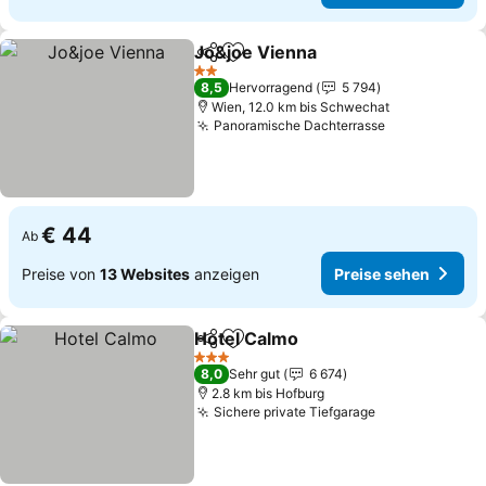
Jo&joe Vienna
Teilen
Zu Favoriten hinzufügen
2 Sterne
8,5
Hervorragend
5 794
Wien, 12.0 km bis Schwechat
Panoramische Dachterrasse
€ 44
Ab
Preise von
13 Websites
anzeigen
Preise sehen
Hotel Calmo
Teilen
Zu Favoriten hinzufügen
3 Sterne
8,0
Sehr gut
6 674
2.8 km bis Hofburg
Sichere private Tiefgarage