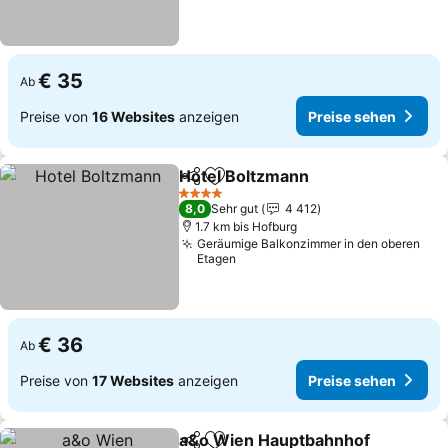
€ 35
Ab
Preise von
16 Websites
anzeigen
Preise sehen
Hotel Boltzmann
Teilen
Zu Favoriten hinzufügen
4 Sterne
8,0
Sehr gut
4 412
1.7 km bis Hofburg
Geräumige Balkonzimmer in den oberen
Etagen
€ 36
Ab
Preise von
17 Websites
anzeigen
Preise sehen
a&o Wien Hauptbahnhof