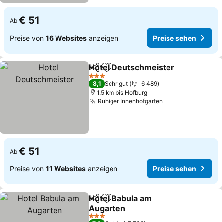
€ 51
Ab
Preise von
16 Websites
anzeigen
Preise sehen
Hotel Deutschmeister
Teilen
Zu Favoriten hinzufügen
3 Sterne
8,1
Sehr gut
6 489
1.5 km bis Hofburg
Ruhiger Innenhofgarten
€ 51
Ab
Preise von
11 Websites
anzeigen
Preise sehen
Hotel Babula am
Teilen
Zu Favoriten hinzufügen
Augarten
3 Sterne