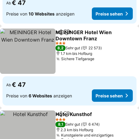
€ 47
Ab
Preise von
10 Websites
anzeigen
Preise sehen
MEININGER Hotel Wien
Teilen
Zu Favoriten hinzufügen
Downtown Franz
3 Sterne
8,2
Sehr gut
22 573
1.7 km bis Hofburg
Sichere Tiefgarage
€ 47
Ab
Preise von
6 Websites
anzeigen
Preise sehen
Hotel Kunsthof
Teilen
Zu Favoriten hinzufügen
3 Sterne
8,1
Sehr gut
6 474
2.3 km bis Hofburg
Kunstgalerie und einzigartiges