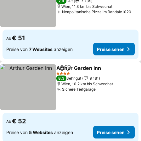
7,9
Gut
7 739
Wien, 11.3 km bis Schwechat
Neapolitanische Pizza im Randale1020
€ 51
Ab
Preise von
7 Websites
anzeigen
Preise sehen
Arthur Garden Inn
Teilen
Zu Favoriten hinzufügen
4 Sterne
8,3
Sehr gut
9 181
Wien, 10.2 km bis Schwechat
Sichere Tiefgarage
€ 52
Ab
Preise von
5 Websites
anzeigen
Preise sehen