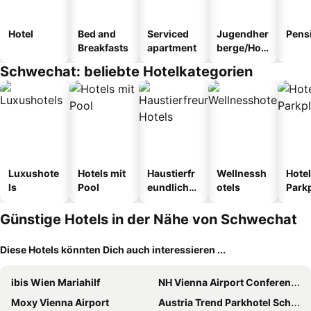
Hotel
Bed and
Serviced
Jugendher
Pens
Breakfasts
apartment
berge/Hos
tel
Schwechat: beliebte Hotelkategorien
Luxushote
Hotels mit
Haustierfr
Wellnessh
Hotel
ls
Pool
eundliche
otels
Park
Hotels
Günstige Hotels in der Nähe von Schwechat
Diese Hotels könnten Dich auch interessieren ...
ibis Wien Mariahilf
NH Vienna Airport Conference Center
Moxy Vienna Airport
Austria Trend Parkhotel Schoenbrunn