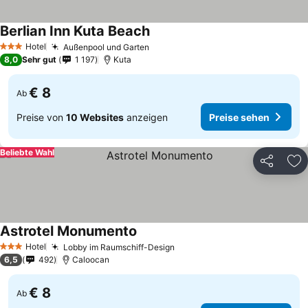
Berlian Inn Kuta Beach
Hotel
Außenpool und Garten
3 Sterne
8,0
Sehr gut
1 197
Kuta
€ 8
Ab
Preise von
10 Websites
anzeigen
Preise sehen
Beliebte Wahl
Teilen
Zu
Astrotel Monumento
Hotel
Lobby im Raumschiff-Design
3 Sterne
6,5
492
Caloocan
€ 8
Ab