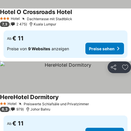
Hotel O Crossroads Hotel
Hotel
Dachterrasse mit Stadtblick
3 Sterne
7,3
2 475
Kuala Lumpur
€ 11
Ab
Preise von
9 Websites
anzeigen
Preise sehen
Teilen
Zu
HereHotel Dormitory
Hotel
Preiswerte Schlafsäle und Privatzimmer
2 Sterne
6,3
979
Johor Bahru
€ 11
Ab