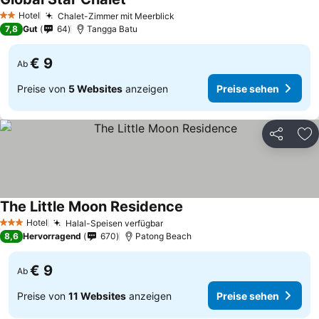
Hotel
Chalet-Zimmer mit Meerblick
2 Sterne
7,8
Gut
64
Tangga Batu
€ 9
Ab
Preise von
5 Websites
anzeigen
Preise sehen
Teilen
Zu
The Little Moon Residence
Hotel
Halal-Speisen verfügbar
3 Sterne
8,6
Hervorragend
670
Patong Beach
€ 9
Ab
Preise von
11 Websites
anzeigen
Preise sehen