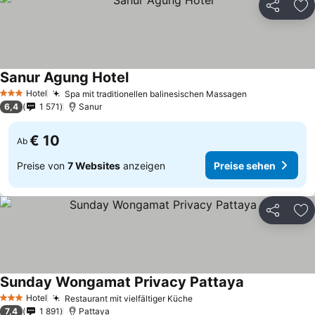
Teilen
Zu
Sanur Agung Hotel
Hotel
Spa mit traditionellen balinesischen Massagen
3 Sterne
6,4
1 571
Sanur
€ 10
Ab
Preise von
7 Websites
anzeigen
Preise sehen
Teilen
Zu
Sunday Wongamat Privacy Pattaya
Hotel
Restaurant mit vielfältiger Küche
3 Sterne
7,4
1 891
Pattaya