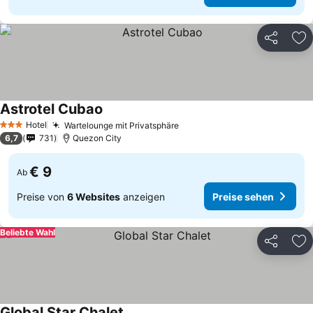
Teilen
Zu
Astrotel Cubao
Hotel
Wartelounge mit Privatsphäre
3 Sterne
6,7
731
Quezon City
€ 9
Ab
Preise von
6 Websites
anzeigen
Preise sehen
Beliebte Wahl
Teilen
Zu
Global Star Chalet