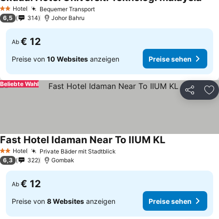
Hotel
Bequemer Transport
2 Sterne
6,5
314
Johor Bahru
€ 12
Ab
Preise von
10 Websites
anzeigen
Preise sehen
Beliebte Wahl
Teilen
Zu
Fast Hotel Idaman Near To IIUM KL
Hotel
Private Bäder mit Stadtblick
2 Sterne
6,3
322
Gombak
€ 12
Ab
Preise von
8 Websites
anzeigen
Preise sehen