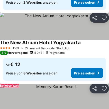
Preise von
2 Websites
anzeigen
Preise sehen
Teilen
Zu
The New Atrium Hotel Yogyakarta
Hotel
Zimmer mit Berg- oder Stadtblick
4 Sterne
8,9
Hervorragend
5 043
Yogyakarta
€ 12
Ab
Preise von
8 Websites
anzeigen
Preise sehen
Beliebte Wahl
Teilen
Zu