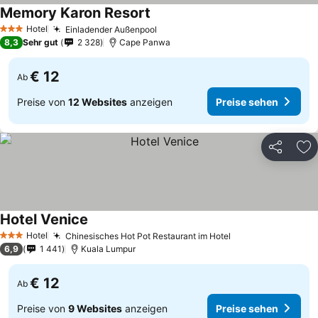
Memory Karon Resort
Hotel
Einladender Außenpool
3 Sterne
8,3
Sehr gut
2 328
Cape Panwa
€ 12
Ab
Preise von
12 Websites
anzeigen
Preise sehen
Teilen
Zu
Hotel Venice
Hotel
Chinesisches Hot Pot Restaurant im Hotel
3 Sterne
6,9
1 441
Kuala Lumpur
€ 12
Ab
Preise von
9 Websites
anzeigen
Preise sehen