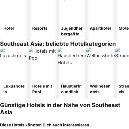
Hotel
Resorts
Jugendher
Aparthotel
Mote
berge/Hos
tel
Southeast Asia: beliebte Hotelkategorien
Luxushote
Hotels mit
Haustierfr
Wellnessh
Stra
ls
Pool
eundliche
otels
els
Hotels
Günstige Hotels in der Nähe von Southeast
Asia
Diese Hotels könnten Dich auch interessieren ...