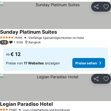
Teilen
Zu
Sunday Platinum Suites
Hotel
Vielfältige Speisemöglichkeiten im Hotel
5 Sterne
7,0
1 306
Bangkok
€ 12
Ab
Preise von
11 Websites
anzeigen
Preise sehen
Teilen
Zu
Legian Paradiso Hotel
Hotel
Live-Unterhaltung und Kochkurse