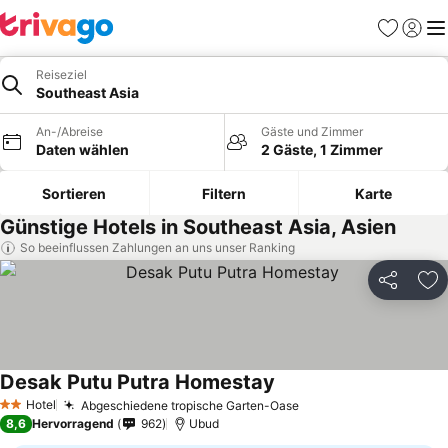
Favoriten
Einlog
Me
Reiseziel
Southeast Asia
An-/Abreise
Gäste und Zimmer
Daten wählen
2 Gäste, 1 Zimmer
Sortieren
Filtern
Karte
Günstige Hotels in Southeast Asia, Asien
So beeinflussen Zahlungen an uns unser Ranking
Teilen
Zu
Desak Putu Putra Homestay
Hotel
Abgeschiedene tropische Garten-Oase
2 Sterne
8,6
Hervorragend
962
Ubud