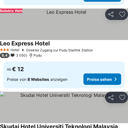
Beliebte Wahl
Teilen
Zu
Leo Express Hotel
Hotel
Direkter Zugang zur Pudu Starlink Station
3 Sterne
6,4
3 050
Pudu
€ 12
Ab
Preise von
8 Websites
anzeigen
Preise sehen
Teilen
Zu
Skudai Hotel Universiti Teknologi Malaysia