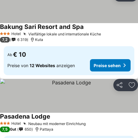
Bakung Sari Resort and Spa
Hotel
Vielfältige lokale und internationale Küche
3 Sterne
7,2
6 319
Kuta
€ 10
Ab
Preise von
12 Websites
anzeigen
Preise sehen
Teilen
Zu
Pasadena Lodge
Hotel
Neubau mit moderner Einrichtung
3 Sterne
7,5
Gut
650
Pattaya