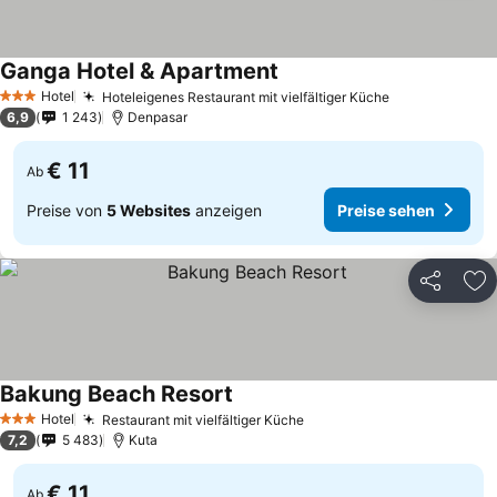
Ganga Hotel & Apartment
Hotel
Hoteleigenes Restaurant mit vielfältiger Küche
3 Sterne
6,9
1 243
Denpasar
€ 11
Ab
Preise von
5 Websites
anzeigen
Preise sehen
Teilen
Zu
Bakung Beach Resort
Hotel
Restaurant mit vielfältiger Küche
3 Sterne
7,2
5 483
Kuta
€ 11
Ab