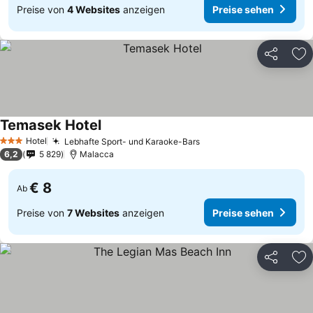
Preise von
4 Websites
anzeigen
Preise sehen
Teilen
Zu
Temasek Hotel
Hotel
Lebhafte Sport- und Karaoke-Bars
3 Sterne
6,2
5 829
Malacca
€ 8
Ab
Preise von
7 Websites
anzeigen
Preise sehen
Teilen
Zu