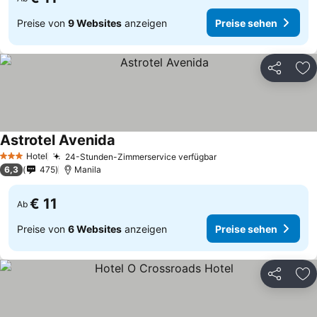
Preise von
9 Websites
anzeigen
Preise sehen
Teilen
Zu
Astrotel Avenida
Hotel
24-Stunden-Zimmerservice verfügbar
3 Sterne
6,3
475
Manila
€ 11
Ab
Preise von
6 Websites
anzeigen
Preise sehen
Teilen
Zu