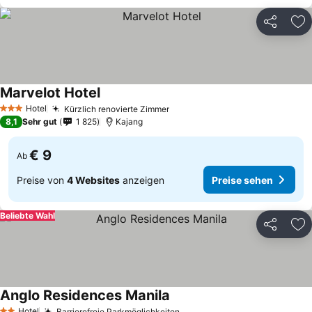
Teilen
Zu
Marvelot Hotel
Hotel
Kürzlich renovierte Zimmer
3 Sterne
8,1
Sehr gut
1 825
Kajang
€ 9
Ab
Preise von
4 Websites
anzeigen
Preise sehen
Beliebte Wahl
Teilen
Zu
Anglo Residences Manila
Hotel
Barrierefreie Parkmöglichkeiten