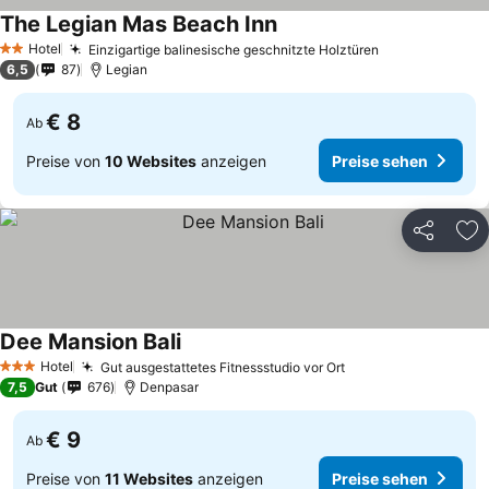
The Legian Mas Beach Inn
Hotel
Einzigartige balinesische geschnitzte Holztüren
2 Sterne
6,5
87
Legian
€ 8
Ab
Preise von
10 Websites
anzeigen
Preise sehen
Teilen
Zu
Dee Mansion Bali
Hotel
Gut ausgestattetes Fitnessstudio vor Ort
3 Sterne
7,5
Gut
676
Denpasar
€ 9
Ab
Preise von
11 Websites
anzeigen
Preise sehen