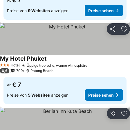
€ 7
Ab
Preise von
9 Websites
anzeigen
Preise sehen
Teilen
Zu
My Hotel Phuket
Hotel
Üppige tropische, warme Atmosphäre
3 Sterne
6,6
709
Patong Beach
€ 7
Ab
Preise von
5 Websites
anzeigen
Preise sehen
Teilen
Zu