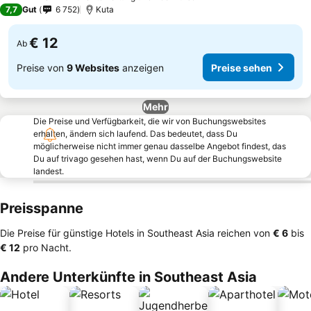
3 Sterne
7,7
Gut
6 752
Kuta
€ 12
Ab
Preise von
9 Websites
anzeigen
Preise sehen
Mehr
Die Preise und Verfügbarkeit, die wir von Buchungswebsites
erhalten, ändern sich laufend. Das bedeutet, dass Du
möglicherweise nicht immer genau dasselbe Angebot findest, das
Du auf trivago gesehen hast, wenn Du auf der Buchungswebsite
landest.
Preisspanne
Die Preise für günstige Hotels in Southeast Asia reichen von
‎€ 6
bis
‎€ 12
pro Nacht.
Andere Unterkünfte in Southeast Asia