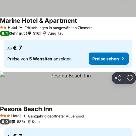
Marine Hotel & Apartment
Hotel
Erfrischungen in ausgewählten Zimmern
2 Sterne
8,4
Sehr gut
916
Vung Tau
€ 7
Ab
Preise von
5 Websites
anzeigen
Preise sehen
Teilen
Zu
Pesona Beach Inn
Hotel
Ganzjährig geöffneter Außenpool
3 Sterne
6,0
535
Kuta