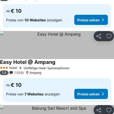
€ 10
Ab
Preise von
10 Websites
anzeigen
Preise sehen
Teilen
Zu
Easy Hotel @ Ampang
Hotel
Vielfältige Halal-Speiseoptionen
3 Sterne
7,2
1 033
Ampang
€ 10
Ab
Preise von
7 Websites
anzeigen
Preise sehen
Teilen
Zu