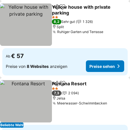
Yellow house with private
Teilen
Zu Favoriten hinzufügen
parking
Preise sehen
2 Sterne
8,2
Sehr gut
1 326
Split
Ruhiger Garten und Terrasse
Preise sehe
€ 57
Ab
Preise von
8 Websites
anzeigen
Preise sehen
Fontana Resort
Teilen
Zu Favoriten hinzufügen
Preise seh
2 Sterne
7,3
2 094
Jelsa
Meerwasser-Schwimmbecken
Preise seh
Beliebte Wahl