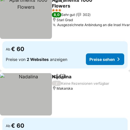
Apartments 1000
Teilen
Zu Favoriten hinzufügen
Flowers
Preise sehen
3 Sterne
8,0
Sehr gut
302
Stari Grad
Ausgezeichnete Anbindung an die Insel Hvar
€ 60
Ab
Preise von
2 Websites
anzeigen
Preise sehen
Nadalina
Teilen
Zu Favoriten hinzufügen
Preise sehen
/
Keine Rezensionen verfügbar
Makarska
€ 60
Ab