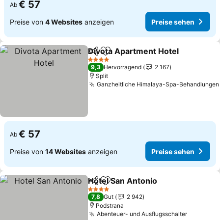
€ 57
Ab
Preise von
4 Websites
anzeigen
Preise sehen
Divota Apartment Hotel
Teilen
Zu Favoriten hinzufügen
Pr
4 Sterne
9,3
Hervorragend
2 167
Split
Ganzheitliche Himalaya-Spa-Behandlungen
€ 57
Ab
Preise von
14 Websites
anzeigen
Preise sehen
Hotel San Antonio
Teilen
Zu Favoriten hinzufügen
Preise s
4 Sterne
7,8
Gut
2 942
Podstrana
Abenteuer- und Ausflugsschalter
Preise s