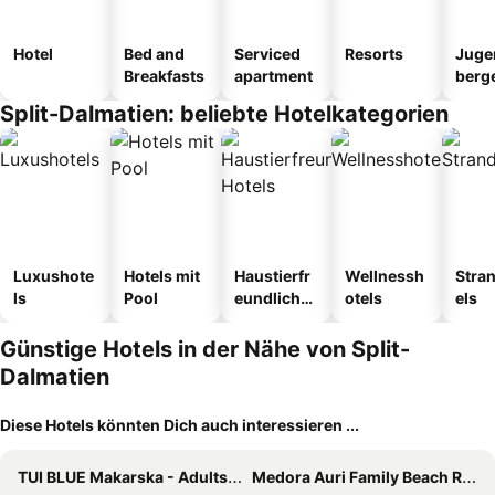
Hotel
Bed and
Serviced
Resorts
Juge
Breakfasts
apartment
berg
tel
Split-Dalmatien: beliebte Hotelkategorien
Luxushote
Hotels mit
Haustierfr
Wellnessh
Stra
ls
Pool
eundliche
otels
els
Hotels
Günstige Hotels in der Nähe von Split-
Dalmatien
Diese Hotels könnten Dich auch interessieren ...
TUI BLUE Makarska - Adults Only
Medora Auri Family Beach Resort