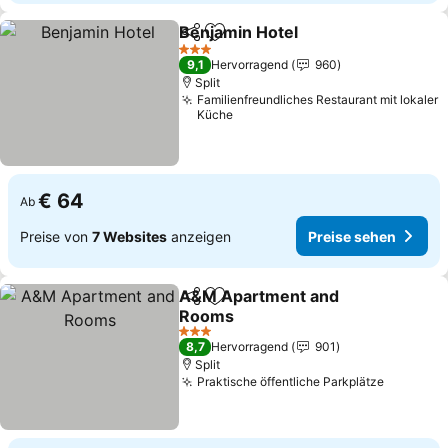
Benjamin Hotel
Teilen
Zu Favoriten hinzufügen
Preise seh
3 Sterne
9,1
Hervorragend
960
Split
Familienfreundliches Restaurant mit lokaler
Küche
€ 64
Ab
Preise von
7 Websites
anzeigen
Preise sehen
A&M Apartment and
Teilen
Zu Favoriten hinzufügen
Rooms
Preise sehen
3 Sterne
8,7
Hervorragend
901
Split
Praktische öffentliche Parkplätze
Preise s