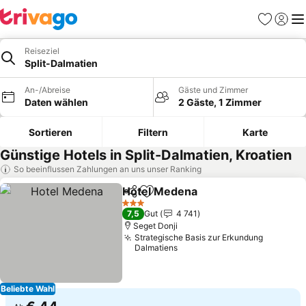
Favoriten
Einlog
Me
Reiseziel
Split-Dalmatien
An-/Abreise
Gäste und Zimmer
Daten wählen
2 Gäste, 1 Zimmer
Sortieren
Filtern
Karte
Günstige Hotels in Split-Dalmatien, Kroatien
So beeinflussen Zahlungen an uns unser Ranking
Hotel Medena
Teilen
Zu Favoriten hinzufügen
Preise sehen
3 Sterne
7,5
Gut
4 741
Seget Donji
Strategische Basis zur Erkundung
Dalmatiens
Beliebte Wahl