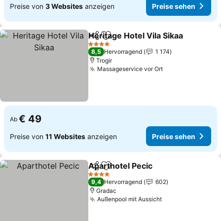
Preise von
3 Websites
anzeigen
Preise sehen
Heritage Hotel Vila Sikaa
Teilen
Zu Favoriten hinzufügen
P
4 Sterne
8,5
Hervorragend
1 174
Trogir
Massageservice vor Ort
Preise sehen
€ 49
Ab
Preise von
11 Websites
anzeigen
Preise sehen
Aparthotel Pecic
Teilen
Zu Favoriten hinzufügen
Preise se
4 Sterne
9,4
Hervorragend
602
Gradac
Außenpool mit Aussicht
Preise sehen