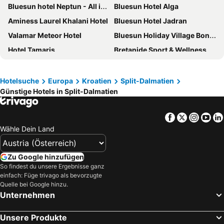
Bluesun hotel Neptun - All inclusive
Bluesun Hotel Alga
Aminess Laurel Khalani Hotel
Bluesun Hotel Jadran
Valamar Meteor Hotel
Bluesun Holiday Village Bonaca
Hotel Tamaris
Bretanide Sport & Wellness Resort
Bluesun Hotel Marina
Bluesun hotel Berulia
Bluesun Hotel Soline
Waterman Beach Village
Hotelsuche
Europa
Kroatien
Split-Dalmatien
Günstige Hotels in Split-Dalmatien
Beach Hotel
Holiday Village Sagitta
Hotel Horizont
Grand Hotel View
Facebook
Twitter
Insta
Yo
Amphora Hotel
Hotel Medena
Wähle Dein Land
Radisson Blu Resort & Spa, Split
Hotel San Antonio
TUI BLUE Adriatic Beach
Bluesun Hotel Elaphusa
Zu Google hinzufügen
Bluesun Holiday Village Afrodita
Hotel Park Makarska
So findest du unsere Ergebnisse ganz
einfach: Füge trivago als bevorzugte
Aminess Senses Resort
[PLACES] Dalmacija by Valamar
Quelle bei Google hinzu.
Unternehmen
Grand Hotel Slavia
Hotel Biokovo
Bluesun Mala Berulia
Hotel Val
Unsere Produkte
Bluesun Hotel Borak
Galeria Valeria Seaside Downtown - MAG Quaint & Elegant Boutique Hotels