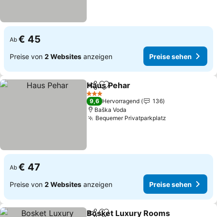
€ 45
Ab
Preise von
2 Websites
anzeigen
Preise sehen
Haus Pehar
Teilen
Zu Favoriten hinzufügen
Preise sehen
3 Sterne
9,6
Hervorragend
136
Baška Voda
Bequemer Privatparkplatz
Preise sehen
€ 47
Ab
Preise von
2 Websites
anzeigen
Preise sehen
Bosket Luxury Rooms