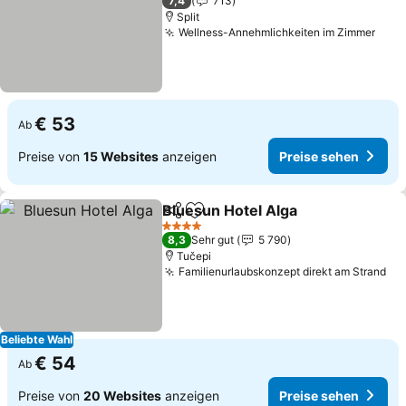
7,4
713
Split
Wellness-Annehmlichkeiten im Zimmer
Prei
€ 53
Ab
Preise von
15 Websites
anzeigen
Preise sehen
Bluesun Hotel Alga
Teilen
Zu Favoriten hinzufügen
Preise 
4 Sterne
8,3
Sehr gut
5 790
Tučepi
Familienurlaubskonzept direkt am Strand
Pr
Beliebte Wahl
€ 54
Ab
Preise von
20 Websites
anzeigen
Preise sehen