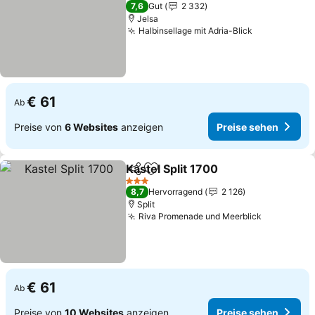
3 Sterne
7,6
Gut
2 332
Jelsa
Halbinsellage mit Adria-Blick
Preise sehe
€ 61
Ab
Preise von
6 Websites
anzeigen
Preise sehen
Kastel Split 1700
Teilen
Zu Favoriten hinzufügen
Preise se
3 Sterne
8,7
Hervorragend
2 126
Split
Riva Promenade und Meerblick
Preise se
€ 61
Ab
Preise von
10 Websites
anzeigen
Preise sehen