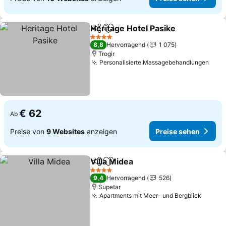
Heritage Hotel Pasike
Teilen
Zu Favoriten hinzufügen
Prei
4 Sterne
8,8
Hervorragend
1 075
Trogir
Personalisierte Massagebehandlungen
Prei
€ 62
Ab
Preise von
9 Websites
anzeigen
Preise sehen
Villa Midea
Teilen
Zu Favoriten hinzufügen
Preise sehen
4 Sterne
9,4
Hervorragend
526
Supetar
Apartments mit Meer- und Bergblick
Preise