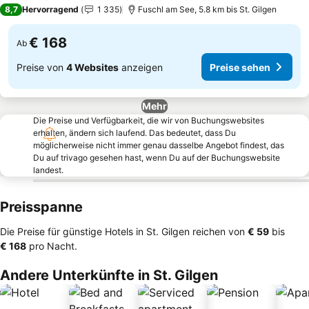
3 Sterne
8,7
Hervorragend
1 335
Fuschl am See, 5.8 km bis St. Gilgen
€ 168
Ab
Preise von
4 Websites
anzeigen
Preise sehen
Mehr
Die Preise und Verfügbarkeit, die wir von Buchungswebsites
erhalten, ändern sich laufend. Das bedeutet, dass Du
möglicherweise nicht immer genau dasselbe Angebot findest, das
Du auf trivago gesehen hast, wenn Du auf der Buchungswebsite
landest.
Preisspanne
Die Preise für günstige Hotels in St. Gilgen reichen von
‎€ 59
bis
‎€ 168
pro Nacht.
Andere Unterkünfte in St. Gilgen