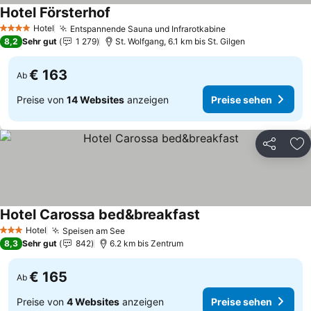
Hotel Försterhof
Preise sehen
Hotel
Entspannende Sauna und Infrarotkabine
Preise sehen
4 Sterne
8,2
Sehr gut
1 279
St. Wolfgang, 6.1 km bis St. Gilgen
€ 163
Ab
Preise von
14 Websites
anzeigen
Preise sehen
Teilen
Zu
Hotel Carossa bed&breakfast
Preise sehen
Hotel
Speisen am See
Preise sehen
3 Sterne
8,3
Sehr gut
842
6.2 km bis Zentrum
€ 165
Ab
Preise von
4 Websites
anzeigen
Preise sehen