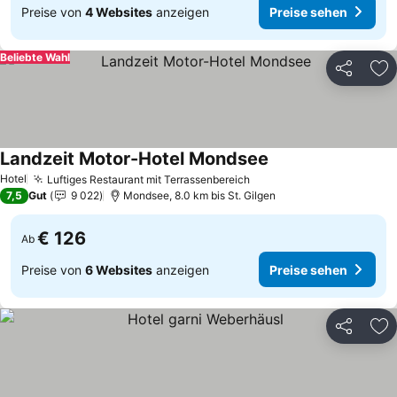
Preise von
4 Websites
anzeigen
Preise sehen
Beliebte Wahl
Teilen
Zu
Landzeit Motor-Hotel Mondsee
Preise sehen
Hotel
Luftiges Restaurant mit Terrassenbereich
Preise sehen
7,5
Gut
9 022
Mondsee, 8.0 km bis St. Gilgen
€ 126
Ab
Preise von
6 Websites
anzeigen
Preise sehen
Teilen
Zu