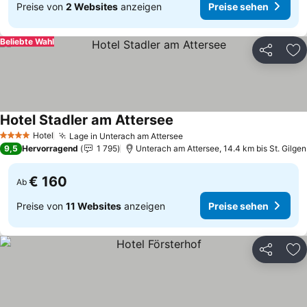
Preise von
2 Websites
anzeigen
Preise sehen
Beliebte Wahl
Teilen
Zu
Hotel Stadler am Attersee
Preise sehen
Hotel
Lage in Unterach am Attersee
Preise sehen
4 Sterne
9,5
Hervorragend
1 795
Unterach am Attersee, 14.4 km bis St. Gilgen
€ 160
Ab
Preise von
11 Websites
anzeigen
Preise sehen
Teilen
Zu