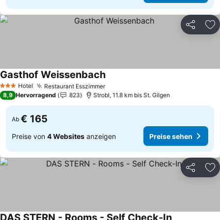
Teilen
Zu
Gasthof Weissenbach
Preise sehen
Hotel
Restaurant Esszimmer
Preise sehen
3 Sterne
8,9
Hervorragend
823
Strobl, 11.8 km bis St. Gilgen
€ 165
Ab
Preise von
4 Websites
anzeigen
Preise sehen
Teilen
Zu
DAS STERN - Rooms - Self Check-In