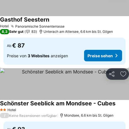
Gasthof Seestern
Preise sehen
Hotel
Panoramische Sonnenterrasse
Preise sehen
8,3
Sehr gut
83
Unterach am Attersee, 6.6 km bis St. Gilgen
€ 87
Ab
Preise von
3 Websites
anzeigen
Preise sehen
Teilen
Zu
Schönster Seeblick am Mondsee - Cubes
Preise
Hotel
2 Sterne
/
Mondsee, 6.6 km bis St. Gilgen
Keine Rezensionen verfügbar