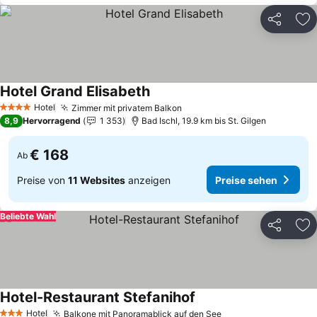
Teilen
Zu
Hotel Grand Elisabeth
Preise sehen
Hotel
Zimmer mit privatem Balkon
Preise sehen
4 Sterne
8,9
Hervorragend
1 353
Bad Ischl, 19.9 km bis St. Gilgen
€ 168
Ab
Preise von
11 Websites
anzeigen
Preise sehen
Beliebte Wahl
Teilen
Zu
Hotel-Restaurant Stefanihof
Preise sehen
Hotel
Balkone mit Panoramablick auf den See
Preise sehen