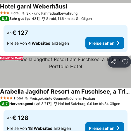
Hotel garni Weberhäusl
Preise sehen
Hotel
Ski- und Fahrradaufbewahrung
Preise sehen
3 Sterne
8,3
Sehr gut
431
Strobl, 11.6 km bis St. Gilgen
€ 127
Ab
Preise von
4 Websites
anzeigen
Preise sehen
Beliebte Wahl
Teilen
Zu
Arabella Jagdhof Resort am Fuschlsee, a Tribute Portfolio Hotel
Preise sehen
Hotel
Preisgekrönte Gourmetküche im Fuxbau
Preise sehen
4 Sterne
8,7
Hervorragend
3 717
Hof bei Salzburg, 9.9 km bis St. Gilgen
€ 128
Ab
Preise von
18 Websites
anzeigen
Preise sehen