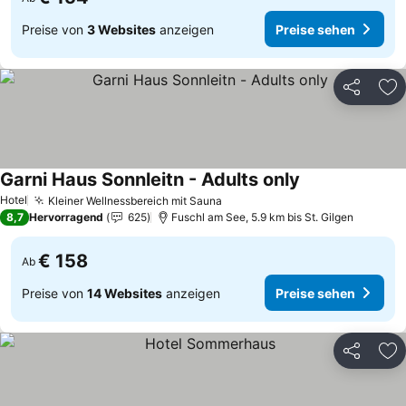
Preise von
3 Websites
anzeigen
Preise sehen
Teilen
Zu
Garni Haus Sonnleitn - Adults only
Preise sehen
Hotel
Kleiner Wellnessbereich mit Sauna
Preise sehen
8,7
Hervorragend
625
Fuschl am See, 5.9 km bis St. Gilgen
€ 158
Ab
Preise von
14 Websites
anzeigen
Preise sehen
Teilen
Zu