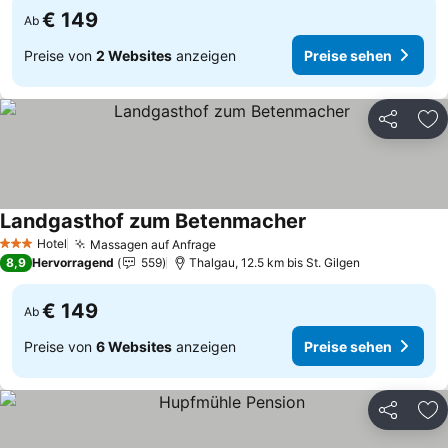
€ 149
Ab
Preise von
2 Websites
anzeigen
Preise sehen
Teilen
Zu
Landgasthof zum Betenmacher
Preise sehen
Hotel
Massagen auf Anfrage
Preise sehen
3 Sterne
8,9
Hervorragend
559
Thalgau, 12.5 km bis St. Gilgen
€ 149
Ab
Preise von
6 Websites
anzeigen
Preise sehen
Teilen
Zu