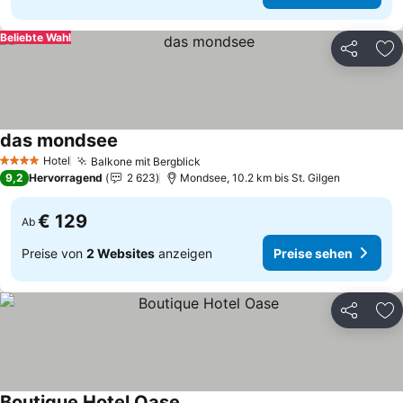
Beliebte Wahl
Teilen
Zu
das mondsee
Preise sehen
Hotel
Balkone mit Bergblick
Preise sehen
4 Sterne
9,2
Hervorragend
2 623
Mondsee, 10.2 km bis St. Gilgen
€ 129
Ab
Preise von
2 Websites
anzeigen
Preise sehen
Teilen
Zu
Boutique Hotel Oase