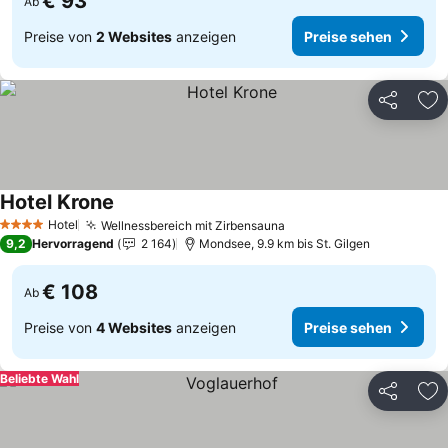
€ 93
Ab
Preise von
2 Websites
anzeigen
Preise sehen
Teilen
Zu
Hotel Krone
Preise sehen
Hotel
Wellnessbereich mit Zirbensauna
Preise sehen
4 Sterne
9,2
Hervorragend
2 164
Mondsee, 9.9 km bis St. Gilgen
€ 108
Ab
Preise von
4 Websites
anzeigen
Preise sehen
Beliebte Wahl
Teilen
Zu