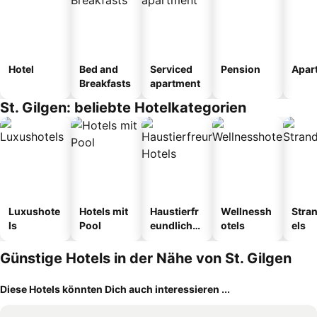
Hotel
Bed and
Serviced
Pension
Apar
Breakfasts
apartment
St. Gilgen: beliebte Hotelkategorien
Luxushote
Hotels mit
Haustierfr
Wellnessh
Stra
ls
Pool
eundliche
otels
els
Hotels
Günstige Hotels in der Nähe von St. Gilgen
Diese Hotels könnten Dich auch interessieren ...