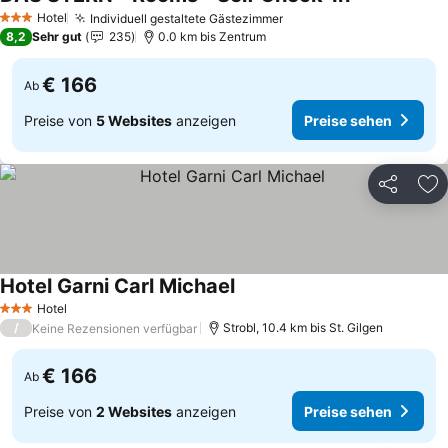
Preise sehen
Hotel
Individuell gestaltete Gästezimmer
Preise sehen
3 Sterne
8,2
Sehr gut
235
0.0 km bis Zentrum
€ 166
Ab
Preise von
5 Websites
anzeigen
Preise sehen
Teilen
Zu
Hotel Garni Carl Michael
Preise sehen
Hotel
3 Sterne
/
Strobl, 10.4 km bis St. Gilgen
Keine Rezensionen verfügbar
€ 166
Ab
Preise von
2 Websites
anzeigen
Preise sehen