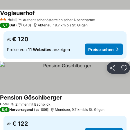
Voglauerhof
Preise sehen
Hotel
Authentischer österreichischer Alpencharme
Preise sehen
2 Sterne
7,7
Gut
643
Abtenau, 19.7 km bis St. Gilgen
€ 120
Ab
Preise von
11 Websites
anzeigen
Preise sehen
Teilen
Zu
Pension Göschlberger
Preise sehen
Hotel
Zimmer mit Bachblick
Preise sehen
8,6
Hervorragend
886
Mondsee, 9.7 km bis St. Gilgen
€ 122
Ab