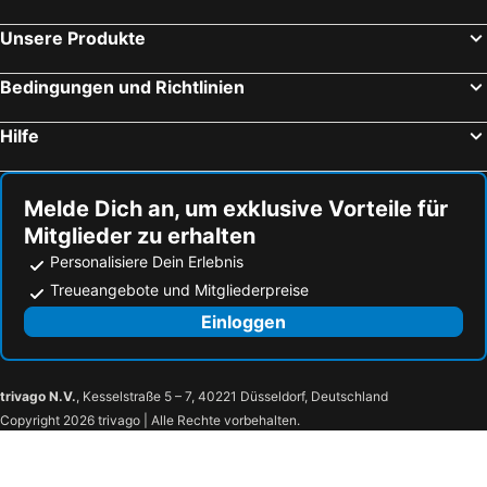
das mondsee
Hotel Sommerhaus
Unsere Produkte
Hotel Seerose
Landzeit Motor-Hotel Mondsee
Bedingungen und Richtlinien
Rosewood Schloss Fuschl
Weisser Bär Hotel & Wirtshaus
Gasthof zum Pfandl
Hotel Schernthaner
Hilfe
Hotel Furian
Hotel Obermayr
Post am Attersee
Pension Irlingerhof
Melde Dich an, um exklusive Vorteile für
TAUROA Landhaus zu Appesbach
Hotel Seevilla Wolfgangsee
Mitglieder zu erhalten
Panorama Hotel Leidingerhof
Hotel Seewinkel
Personalisiere Dein Erlebnis
DAS Hintersee
Strandhotel Margaretha
Treueangebote und Mitgliederpreise
DAS STERN - Rooms - Self Check-In
Hotel Kendler
Einloggen
Hotel Radetzky
Hotel-Pension Falkensteiner
Hollwegers Landhaus - Das Lisl
Haus Victoria
trivago N.V.
, Kesselstraße 5 – 7, 40221 Düsseldorf, Deutschland
Hotel Garni Wenglhof
Seehotel Billroth
Copyright 2026 trivago | Alle Rechte vorbehalten.
Landhotel Hochlackenhof
Ferienwohnung Dichtlbauer
Landgasthof & Restaurant Batzenhäusl
Landgasthof Jägerwirt