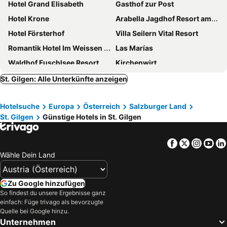
Hotel Grand Elisabeth
Gasthof zur Post
Hotel Krone
Arabella Jagdhof Resort am Fuschlsee, a Tribute Portfolio Hotel
Hotel Försterhof
Villa Seilern Vital Resort
Romantik Hotel Im Weissen Rössl am Wolfgangsee
Las Marías
Waldhof Fuschlsee Resort
Kirchenwirt
Hotel Stadler am Attersee
Hotel Carossa bed&breakfast
St. Gilgen: Alle Unterkünfte anzeigen
Scalaria Sunset Wing
Hotel Stroblerhof
Hotelsuche
Europa
Österreich
Salzburger Land
Gasthof Seestern
Schlosshotel Mondsee
St. Gilgen
Günstige Hotels in St. Gilgen
Aktivhotel Föttinger
Hotel Zimmerbräu
Hotel Seerose Wolfgangsee
Sandwirt
Facebook
Twitter
Insta
Yo
Hotel Haberl - Attersee
Schwarzes Rössl
Wähle Dein Land
Garni Haus Sonnleitn - Adults only
Hotel Jakob
Hotel Hollweger
Gasthof Hotel Fürberg
Zu Google hinzufügen
So findest du unsere Ergebnisse ganz
Voglauerhof
Boutique Hotel Oase
einfach: Füge trivago als bevorzugte
Seehotel Schlick
Haus Rosenauer Zimmer & Ferienwohnungen
Quelle bei Google hinzu.
Unternehmen
Cortisen am See
Gasthof Kleefeld