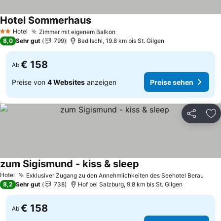
Hotel Sommerhaus
Preise sehen
Hotel
Zimmer mit eigenem Balkon
Preise sehen
2 Sterne
8,0
Sehr gut
799
Bad Ischl, 19.8 km bis St. Gilgen
€ 158
Ab
Preise von
4 Websites
anzeigen
Preise sehen
Teilen
Zu
zum Sigismund - kiss & sleep
Preise sehen
Hotel
Exklusiver Zugang zu den Annehmlichkeiten des Seehotel Berau
Prei
8,2
Sehr gut
738
Hof bei Salzburg, 9.8 km bis St. Gilgen
€ 158
Ab