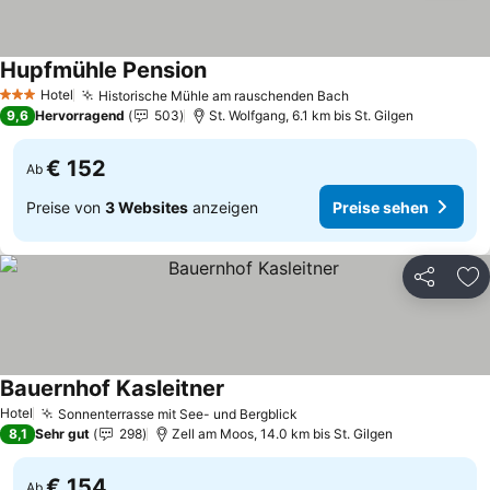
Hupfmühle Pension
Preise sehen
Hotel
Historische Mühle am rauschenden Bach
Preise sehen
3 Sterne
9,6
Hervorragend
503
St. Wolfgang, 6.1 km bis St. Gilgen
€ 152
Ab
Preise von
3 Websites
anzeigen
Preise sehen
Teilen
Zu
Bauernhof Kasleitner
Preise sehen
Hotel
Sonnenterrasse mit See- und Bergblick
Preise sehen
8,1
Sehr gut
298
Zell am Moos, 14.0 km bis St. Gilgen
€ 154
Ab