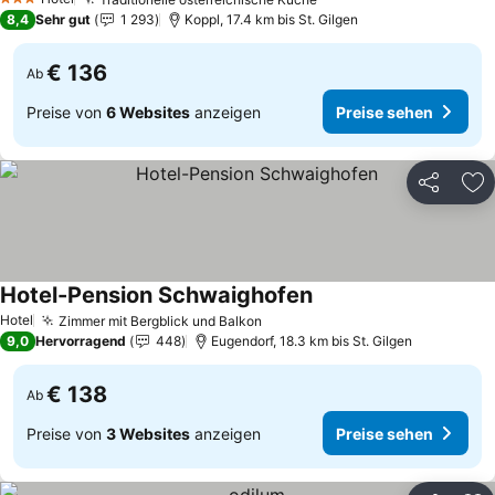
Preise sehen
3 Sterne
8,4
Sehr gut
1 293
Koppl, 17.4 km bis St. Gilgen
€ 136
Ab
Preise von
6 Websites
anzeigen
Preise sehen
Teilen
Zu
Hotel-Pension Schwaighofen
Preise sehen
Hotel
Zimmer mit Bergblick und Balkon
Preise sehen
9,0
Hervorragend
448
Eugendorf, 18.3 km bis St. Gilgen
€ 138
Ab
Preise von
3 Websites
anzeigen
Preise sehen