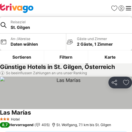
Favoriten
Einlog
Me
Reiseziel
St. Gilgen
An-/Abreise
Gäste und Zimmer
Daten wählen
2 Gäste, 1 Zimmer
Sortieren
Filtern
Karte
Günstige Hotels in St. Gilgen, Österreich
So beeinflussen Zahlungen an uns unser Ranking
Teilen
Zu
Las Marías
Preise sehen
Hotel
3 Sterne
8,7
Hervorragend
405
St. Wolfgang, 7.1 km bis St. Gilgen