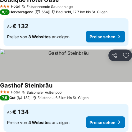
Preise sehen
Hotel
Entspannende Saunaanlage
Preise sehen
3 Sterne
8,5
Hervorragend
554
Bad Ischl, 17.7 km bis St. Gilgen
€ 132
Ab
Preise von
3 Websites
anzeigen
Preise sehen
Teilen
Zu
Gasthof Steinbräu
Preise sehen
Hotel
Saisonaler Außenpool
Preise sehen
3 Sterne
7,5
Gut
182
Faistenau, 6.5 km bis St. Gilgen
€ 134
Ab
Preise von
4 Websites
anzeigen
Preise sehen