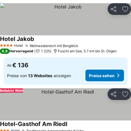
Teilen
Zu
Hotel Jakob
Preise sehen
Hotel
Wellnessbereich mit Bergblick
Preise sehen
4 Sterne
8,9
Hervorragend
1 225
Fuschl am See, 5.7 km bis St. Gilgen
€ 136
Ab
Preise von
13 Websites
anzeigen
Preise sehen
Beliebte Wahl
Teilen
Zu
Hotel-Gasthof Am Riedl
Preise sehen
Hotel
Traditionelle österreichische Küche