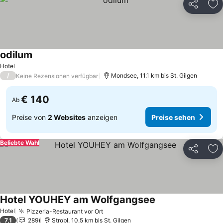
Teilen
Zu
odilum
Preise sehen
Hotel
/
Mondsee, 11.1 km bis St. Gilgen
Keine Rezensionen verfügbar
€ 140
Ab
Preise von
2 Websites
anzeigen
Preise sehen
Beliebte Wahl
Teilen
Zu
Hotel YOUHEY am Wolfgangsee
Preise sehen
Hotel
Pizzeria-Restaurant vor Ort
Preise sehen
7,1
289
Strobl, 10.5 km bis St. Gilgen