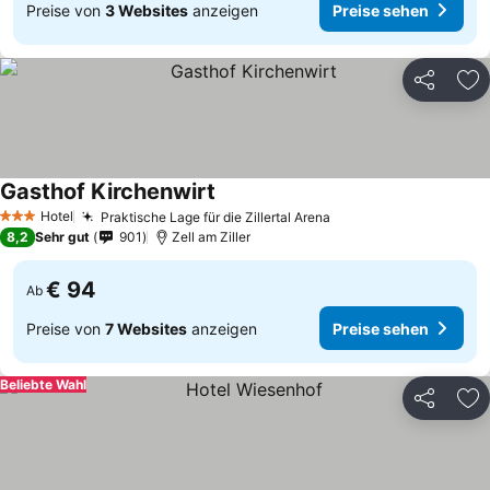
Preise von
3 Websites
anzeigen
Preise sehen
Teilen
Zu
Gasthof Kirchenwirt
Preise sehen
Hotel
Praktische Lage für die Zillertal Arena
Preise sehen
3 Sterne
8,2
Sehr gut
901
Zell am Ziller
€ 94
Ab
Preise von
7 Websites
anzeigen
Preise sehen
Beliebte Wahl
Teilen
Zu