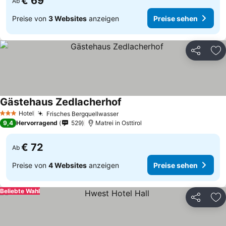
€ 69
Ab
Preise von
3 Websites
anzeigen
Preise sehen
Teilen
Zu
Gästehaus Zedlacherhof
Preise sehen
Hotel
Frisches Bergquellwasser
Preise sehen
3 Sterne
9,4
Hervorragend
529
Matrei in Osttirol
€ 72
Ab
Preise von
4 Websites
anzeigen
Preise sehen
Beliebte Wahl
Teilen
Zu