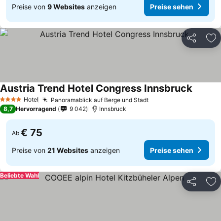
Preise von
9 Websites
anzeigen
Preise sehen
Teilen
Zu
Austria Trend Hotel Congress Innsbruck
Preise 
Hotel
Panoramablick auf Berge und Stadt
Preise sehen
4 Sterne
8,7
Hervorragend
9 042
Innsbruck
€ 75
Ab
Preise von
21 Websites
anzeigen
Preise sehen
Beliebte Wahl
Teilen
Zu