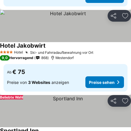
Teilen
Zu
Hotel Jakobwirt
Preise sehen
Hotel
Ski- und Fahrradaufbewahrung vor Ort
Preise sehen
4 Sterne
9,0
Hervorragend
868
Westendorf
€ 75
Ab
Preise von
3 Websites
anzeigen
Preise sehen
Beliebte Wahl
Teilen
Zu
Sportland Inn