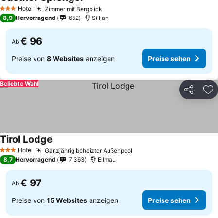
Preise sehen
Hotel
Zimmer mit Bergblick
Preise sehen
3 Sterne
8,9
Hervorragend
652
Sillian
€ 96
Ab
Preise von
8 Websites
anzeigen
Preise sehen
Beliebte Wahl
Teilen
Zu
Tirol Lodge
Preise sehen
Hotel
Ganzjährig beheizter Außenpool
Preise sehen
3 Sterne
8,7
Hervorragend
7 363
Ellmau
€ 97
Ab
Preise von
15 Websites
anzeigen
Preise sehen