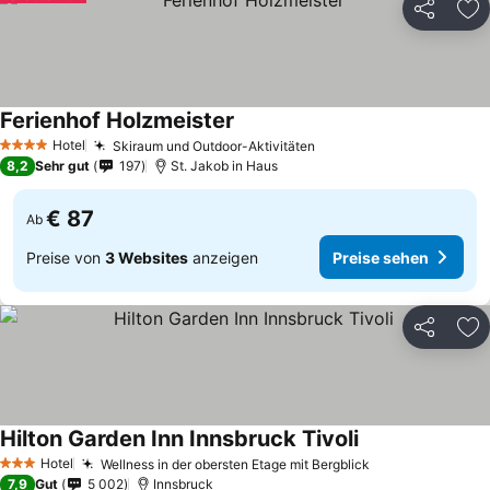
Teilen
Zu
Ferienhof Holzmeister
Preise sehen
Hotel
Skiraum und Outdoor-Aktivitäten
Preise sehen
4 Sterne
8,2
Sehr gut
197
St. Jakob in Haus
€ 87
Ab
Preise von
3 Websites
anzeigen
Preise sehen
Teilen
Zu
Hilton Garden Inn Innsbruck Tivoli
Preise sehen
Hotel
Wellness in der obersten Etage mit Bergblick
Preise sehen
3 Sterne
7,9
Gut
5 002
Innsbruck