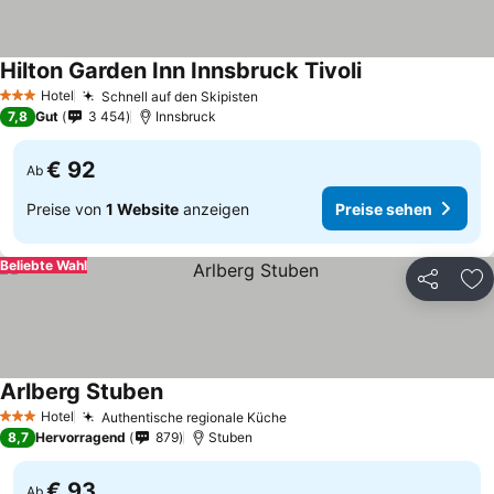
Hilton Garden Inn Innsbruck Tivoli
Preise sehen
Hotel
Schnell auf den Skipisten
Preise sehen
3 Sterne
7,8
Gut
3 454
Innsbruck
€ 92
Ab
Preise von
1 Website
anzeigen
Preise sehen
Beliebte Wahl
Teilen
Zu
Arlberg Stuben
Preise sehen
Hotel
Authentische regionale Küche
Preise sehen
3 Sterne
8,7
Hervorragend
879
Stuben
€ 93
Ab