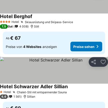
Hotel Berghof
Preise sehen
Hotel
Skiausrüstung und Skipass-Service
Preise sehen
4 Sterne
7,5
Gut
4 008
Söll
€ 67
Ab
Preise von
4 Websites
anzeigen
Preise sehen
Teilen
Zu
Hotel Schwarzer Adler Sillian
Preise sehen
Hotel
Chalet-Stil mit entspannender Sauna
Preise sehen
1 Sterne
6,6
1 561
Sillian