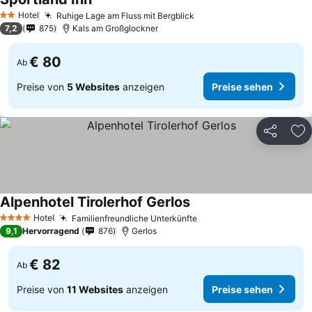
Preise sehen
Hotel
Ruhige Lage am Fluss mit Bergblick
Preise sehen
2 Sterne
7,2
875
Kals am Großglockner
€ 80
Ab
Preise von
5 Websites
anzeigen
Preise sehen
Teilen
Zu
Alpenhotel Tirolerhof Gerlos
Preise sehen
Hotel
Familienfreundliche Unterkünfte
Preise sehen
4 Sterne
9,1
Hervorragend
876
Gerlos
€ 82
Ab
Preise von
11 Websites
anzeigen
Preise sehen