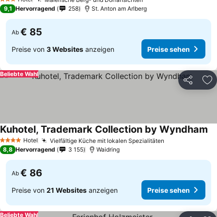
Preise sehen
3 Sterne
9,1
Hervorragend
258
St. Anton am Arlberg
€ 85
Ab
Preise von
3 Websites
anzeigen
Preise sehen
Beliebte Wahl
Teilen
Zu
Kuhotel, Trademark Collection by Wyndham
Pr
Hotel
Vielfältige Küche mit lokalen Spezialitäten
Preise sehen
4 Sterne
8,8
Hervorragend
3 155
Waidring
€ 86
Ab
Preise von
21 Websites
anzeigen
Preise sehen
Beliebte Wahl