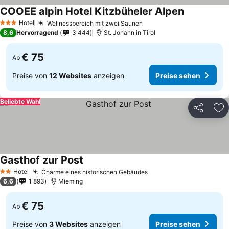
COOEE alpin Hotel Kitzbüheler Alpen
Preise sehe
Hotel
Wellnessbereich mit zwei Saunen
Preise sehen
3 Sterne
8,6
Hervorragend
3 444
St. Johann in Tirol
€ 75
Ab
Preise von
12 Websites
anzeigen
Preise sehen
Beliebte Wahl
Teilen
Zu
Gasthof zur Post
Preise sehen
Hotel
Charme eines historischen Gebäudes
Preise sehen
2 Sterne
6,6
1 893
Mieming
€ 75
Ab
Preise von
3 Websites
anzeigen
Preise sehen