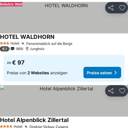
Beliebte Wahl
Teilen
Zu
HOTEL WALDHORN
Preise sehen
Hotel
Panoramablick auf die Berge
Preise sehen
3 Sterne
6,1
989
Jungholz
€ 97
Ab
Preise von
2 Websites
anzeigen
Preise sehen
Teilen
Zu
Hotel Alpenblick Zillertal
Preise sehen
Hotel
Direkter Skibus-Zugang
Preise sehen