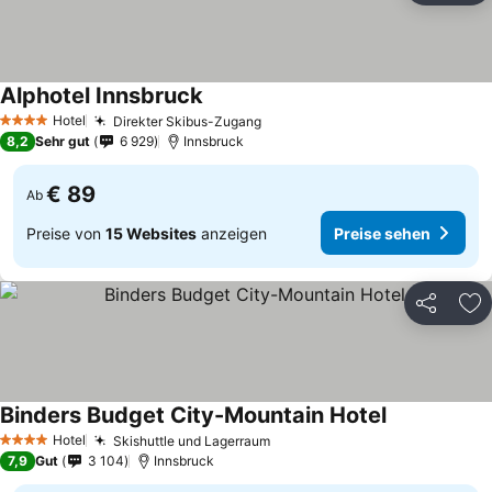
Alphotel Innsbruck
Preise sehen
Hotel
Direkter Skibus-Zugang
Preise sehen
4 Sterne
8,2
Sehr gut
6 929
Innsbruck
€ 89
Ab
Preise von
15 Websites
anzeigen
Preise sehen
Teilen
Zu
Binders Budget City-Mountain Hotel
Preise sehen
Hotel
Skishuttle und Lagerraum
Preise sehen
4 Sterne
7,9
Gut
3 104
Innsbruck