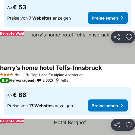
€ 53
Ab
Preise von
7 Websites
anzeigen
Preise sehen
Beliebte Wahl
Teilen
Zu
harry's home hotel Telfs-Innsbruck
Preise sehen
Hotel
Top-Lage für alpine Abenteuer
Preise sehen
4 Sterne
8,9
Hervorragend
2 662
Telfs
€ 66
Ab
Preise von
17 Websites
anzeigen
Preise sehen
Beliebte Wahl
Teilen
Zu