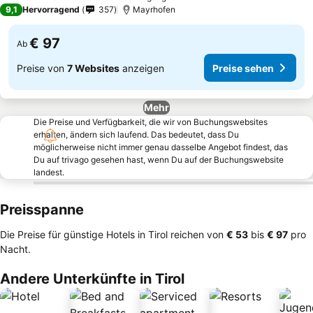
4 Sterne
9,1
Hervorragend
357
Mayrhofen
€ 97
Ab
Preise von
7 Websites
anzeigen
Preise sehen
Mehr
Die Preise und Verfügbarkeit, die wir von Buchungswebsites
erhalten, ändern sich laufend. Das bedeutet, dass Du
möglicherweise nicht immer genau dasselbe Angebot findest, das
Du auf trivago gesehen hast, wenn Du auf der Buchungswebsite
landest.
Preisspanne
Die Preise für günstige Hotels in Tirol reichen von
‎€ 53
bis
‎€ 97
pro
Nacht.
Andere Unterkünfte in Tirol