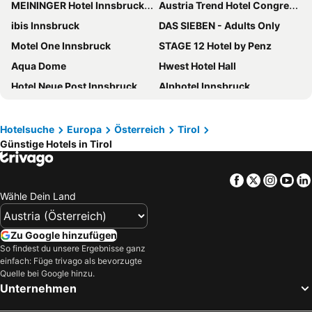
MEININGER Hotel Innsbruck Zentrum
Austria Trend Hotel Congress Innsbruck
ibis Innsbruck
DAS SIEBEN - Adults Only
Motel One Innsbruck
STAGE 12 Hotel by Penz
Aqua Dome
Hwest Hotel Hall
Hotel Neue Post Innsbruck
Alphotel Innsbruck
Hotel Kaiserhof Kitzbühel
Hotel Das Innsbruck
COOEE alpin Hotel Kitzbüheler Alpen
Hotel Elisabeth, 4 Sterne Superior
Hotelsuche
Europa
Österreich
Tirol
Günstige Hotels in Tirol
aja Fürstenhaus am Achensee
AC Hotel Innsbruck
Hotel Berghof
Rufi's Hotel Innsbruck
Facebook
Twitter
Insta
Yo
Tirol Lodge
Hotel Grauer Bär
Wähle Dein Land
Hotel Goldried
Hilton Garden Inn Innsbruck Tivoli
Hotel Sonne
Hotel Central
Zu Google hinzufügen
Hotel Kohlerhof
Schlosshotel Kitzbühel
So findest du unsere Ergebnisse ganz
einfach: Füge trivago als bevorzugte
Krumers Alpin - Your Mountain Oasis
harry's home Lienz hotel & apartments
Quelle bei Google hinzu.
Unternehmen
Hotel Sailer
Kuhotel, Trademark Collection by Wyndham
Alpenhotel Kaiserfels
Hotel Goldene Krone Innsbruck