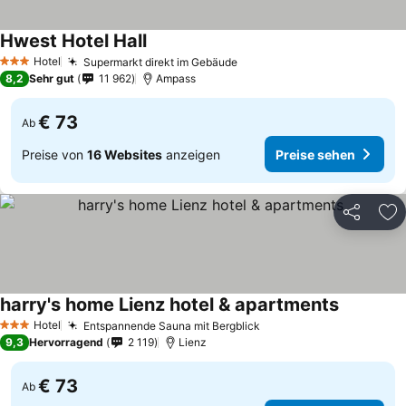
Hwest Hotel Hall
Preise sehen
Hotel
Supermarkt direkt im Gebäude
Preise sehen
3 Sterne
8,2
Sehr gut
11 962
Ampass
€ 73
Ab
Preise von
16 Websites
anzeigen
Preise sehen
Teilen
Zu
harry's home Lienz hotel & apartments
Preise se
Hotel
Entspannende Sauna mit Bergblick
Preise sehen
3 Sterne
9,3
Hervorragend
2 119
Lienz
€ 73
Ab