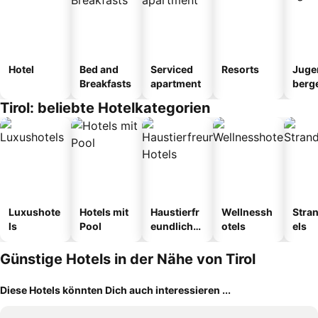
Hotel
Bed and
Serviced
Resorts
Juge
Breakfasts
apartment
berg
tel
Tirol: beliebte Hotelkategorien
Luxushote
Hotels mit
Haustierfr
Wellnessh
Stra
ls
Pool
eundliche
otels
els
Hotels
Günstige Hotels in der Nähe von Tirol
Diese Hotels könnten Dich auch interessieren ...