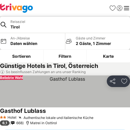
Favoriten
Einlog
Me
Reiseziel
Tirol
An-/Abreise
Gäste und Zimmer
Daten wählen
2 Gäste, 1 Zimmer
Sortieren
Filtern
Karte
Günstige Hotels in Tirol, Österreich
So beeinflussen Zahlungen an uns unser Ranking
Beliebte Wahl
Teilen
Zu
Gasthof Lublass
Preise sehen
Hotel
Authentische lokale und italienische Küche
Preise sehen
2 Sterne
6,1
668
Matrei in Osttirol