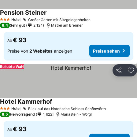
Pension Steiner
Preise sehen
Hotel
Großer Garten mit Sitzgelegenheiten
Preise sehen
3 Sterne
8,4
Sehr gut
2 124
Matrei am Brenner
€ 93
Ab
Preise von
2 Websites
anzeigen
Preise sehen
Beliebte Wahl
Teilen
Zu
Hotel Kammerhof
Preise sehen
Hotel
Blick auf das historische Schloss Schönwörth
Preise sehen
3 Sterne
8,5
Hervorragend
1 622
Mariastein - Wörgl
€ 93
Ab