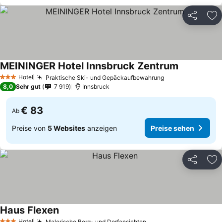
Teilen
Zu
MEININGER Hotel Innsbruck Zentrum
Preise sehe
Hotel
Praktische Ski- und Gepäckaufbewahrung
Preise sehen
3 Sterne
8,0
Sehr gut
7 919
Innsbruck
€ 83
Ab
Preise von
5 Websites
anzeigen
Preise sehen
Teilen
Zu
Haus Flexen
Preise sehen
Hotel
Malerische Berg- und Dorfansichten