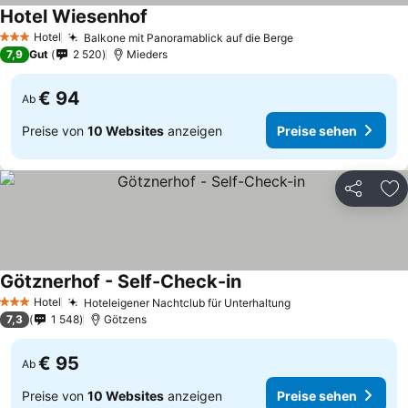
Hotel Wiesenhof
Preise sehen
Hotel
Balkone mit Panoramablick auf die Berge
Preise sehen
3 Sterne
7,9
Gut
2 520
Mieders
€ 94
Ab
Preise von
10 Websites
anzeigen
Preise sehen
Teilen
Zu
Götznerhof - Self-Check-in
Preise sehen
Hotel
Hoteleigener Nachtclub für Unterhaltung
Preise sehen
3 Sterne
7,3
1 548
Götzens
€ 95
Ab
Preise von
10 Websites
anzeigen
Preise sehen