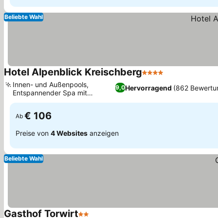
Beliebte Wahl
Hotel Alpenblick Kreischberg
4 Sterne
Preise sehen
Innen- und Außenpools,
Hervorragend
(862 Bewertu
9,0
Entspannender Spa mit
Preise sehen
mehreren Saunen
€ 106
Ab
Preise von
4 Websites
anzeigen
Beliebte Wahl
Gasthof Torwirt