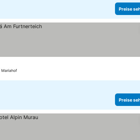
Preise se
Mariahof
Preise se