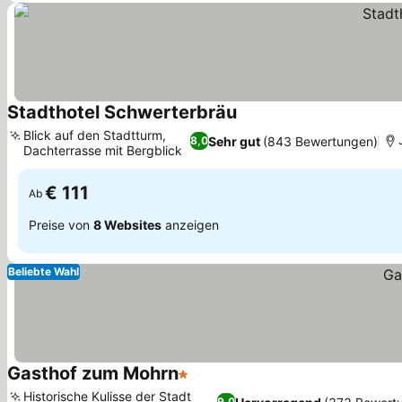
Stadthotel Schwerterbräu
Preise sehen
Blick auf den Stadtturm,
Sehr gut
(843 Bewertungen)
8,0
Dachterrasse mit Bergblick
Preise sehen
€ 111
Ab
Preise von
8 Websites
anzeigen
Beliebte Wahl
Gasthof zum Mohrn
1 Sterne
Preise sehen
Historische Kulisse der Stadt
9,0