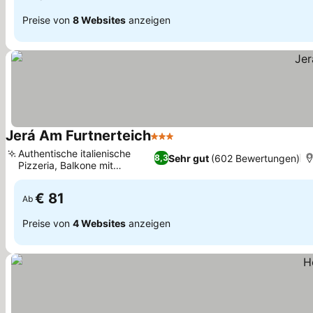
Preise von
8 Websites
anzeigen
Jerá Am Furtnerteich
3 Sterne
Preise sehen
Authentische italienische
Sehr gut
(602 Bewertungen)
8,3
Pizzeria, Balkone mit
Preise sehen
Seeblick
€ 81
Ab
Preise von
4 Websites
anzeigen