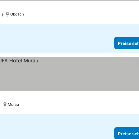
n)
Obdach
Preise se
)
Murau
Preise se