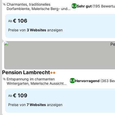
2 Sterne
Preise sehen
Charmantes, traditionelles
Sehr gut
(195 Bewert
8,2
Dorfambiente, Malerische Berg- und
Preise sehen
Terrassenblicke
€ 106
Ab
Preise von
3 Websites
anzeigen
Pension Lambrecht
2 Sterne
Preise sehen
Entspannung im charmanten
Hervorragend
(363 Be
9,8
Wintergarten, Malerische Aussicht
Preise sehen
auf Stift Lambrecht
€ 109
Ab
Preise von
7 Websites
anzeigen