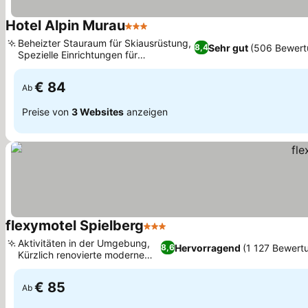
Hotel Alpin Murau
3 Sterne
Preise sehen
Beheizter Stauraum für Skiausrüstung,
Sehr gut
(506 Bewert
8,4
Spezielle Einrichtungen für
Preise sehen
Motorradfahrer
€ 84
Ab
Preise von
3 Websites
anzeigen
flexymotel Spielberg
3 Sterne
Preise sehen
Aktivitäten in der Umgebung,
Hervorragend
(1 127 Bewert
8,6
Kürzlich renovierte moderne
Preise sehen
Zimmer
€ 85
Ab