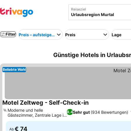
Reiseziel
Filter
Preis – aufsteigend
Preis
Lage
Günstige Hotels in Urlaubsr
Beliebte Wahl
Motel Zeltweg - Self-Check-in
Preise sehen
Moderne und helle
Sehr gut
(934 Bewertungen)
8,4
Gästezimmer, Zentrale Lage in
Preise sehen
Zeltweg
€ 74
Ab