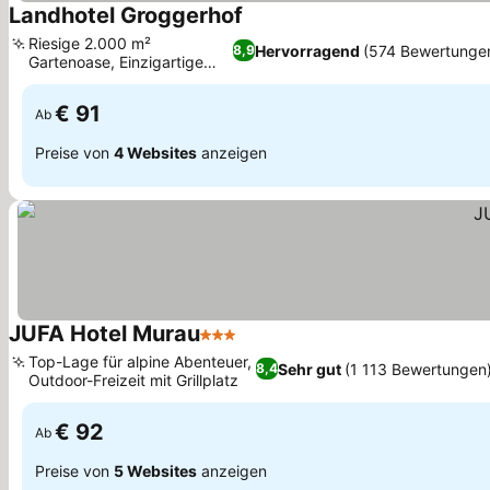
Landhotel Groggerhof
Preise sehen
Riesige 2.000 m²
Hervorragend
(574 Bewertunge
8,9
Gartenoase, Einzigartige
Preise sehen
Zirbenstuben
€ 91
Ab
Preise von
4 Websites
anzeigen
JUFA Hotel Murau
3 Sterne
Preise sehen
Top-Lage für alpine Abenteuer,
Sehr gut
(1 113 Bewertungen
8,4
Outdoor-Freizeit mit Grillplatz
Preise sehen
€ 92
Ab
Preise von
5 Websites
anzeigen