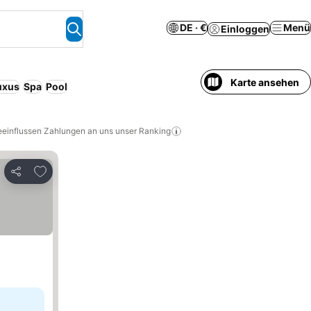
DE · €
Menü
Einloggen
Karte ansehen
uxus
Spa
Pool
eeinflussen Zahlungen an uns unser Ranking
Zu Favoriten hinzufügen
Teilen