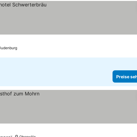
Judenburg
Preise se
Oberwölz