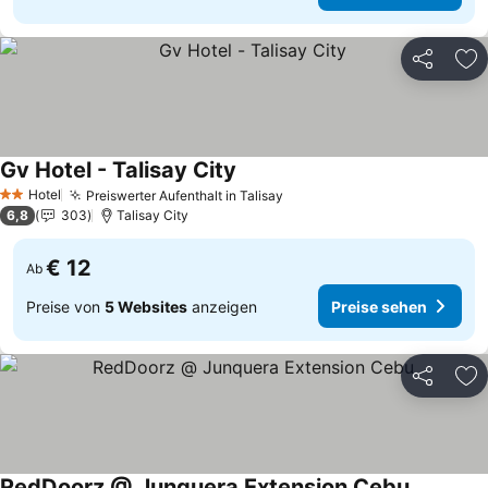
Teilen
Zu
Gv Hotel - Talisay City
Preise sehen
Hotel
Preiswerter Aufenthalt in Talisay
Preise sehen
2 Sterne
6,8
303
Talisay City
€ 12
Ab
Preise von
5 Websites
anzeigen
Preise sehen
Teilen
Zu
RedDoorz @ Junquera Extension Cebu