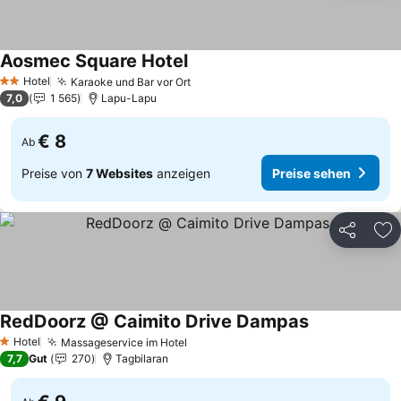
Aosmec Square Hotel
Preise sehen
Hotel
Karaoke und Bar vor Ort
Preise sehen
2 Sterne
7,0
1 565
Lapu-Lapu
€ 8
Ab
Preise von
7 Websites
anzeigen
Preise sehen
Teilen
Zu
RedDoorz @ Caimito Drive Dampas
Preise sehen
Hotel
Massageservice im Hotel
Preise sehen
1 Sterne
7,7
Gut
270
Tagbilaran