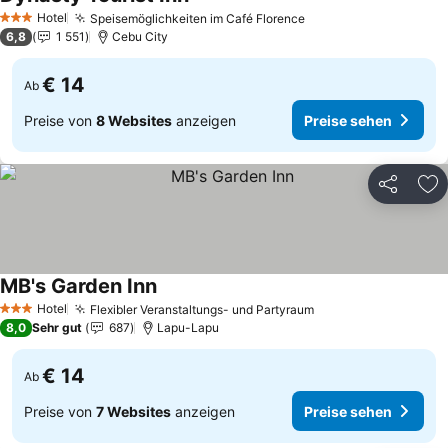
Preise sehen
Hotel
Speisemöglichkeiten im Café Florence
Preise sehen
3 Sterne
6,8
1 551
Cebu City
€ 14
Ab
Preise von
8 Websites
anzeigen
Preise sehen
Teilen
Zu
MB's Garden Inn
Preise sehen
Hotel
Flexibler Veranstaltungs- und Partyraum
Preise sehen
3 Sterne
8,0
Sehr gut
687
Lapu-Lapu
€ 14
Ab
Preise von
7 Websites
anzeigen
Preise sehen