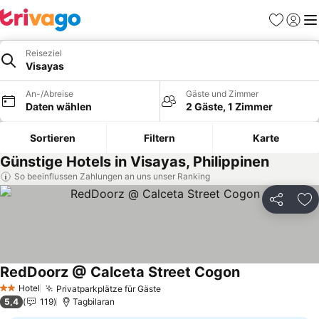
Favoriten
Einlog
Me
Reiseziel
Visayas
An-/Abreise
Gäste und Zimmer
Daten wählen
2 Gäste, 1 Zimmer
Sortieren
Filtern
Karte
Günstige Hotels in Visayas, Philippinen
So beeinflussen Zahlungen an uns unser Ranking
Teilen
Zu
RedDoorz @ Calceta Street Cogon
Preise sehen
Hotel
Privatparkplätze für Gäste
Preise sehen
2 Sterne
5,4
119
Tagbilaran