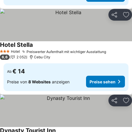
Teilen
Zu
Hotel Stella
Preise sehen
Hotel
Preiswerter Aufenthalt mit wichtiger Ausstattung
Preise sehe
3 Sterne
6,6
2 052
Cebu City
€ 14
Ab
Preise von
8 Websites
anzeigen
Preise sehen
Teilen
Zu
Dynasty Tourist Inn