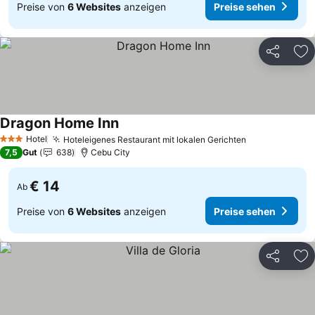
Preise von
6 Websites
anzeigen
Preise sehen
Teilen
Zu
Dragon Home Inn
Preise sehen
Hotel
Hoteleigenes Restaurant mit lokalen Gerichten
Preise sehen
3 Sterne
7,5
Gut
638
Cebu City
€ 14
Ab
Preise von
6 Websites
anzeigen
Preise sehen
Teilen
Zu