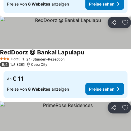
Preise von
8 Websites
anzeigen
Preise sehen
Teilen
Zu
RedDoorz @ Bankal Lapulapu
Preise sehen
Hotel
24-Stunden-Rezeption
Preise sehen
3 Sterne
5,4
339
Cebu City
€ 11
Ab
Preise von
8 Websites
anzeigen
Preise sehen
Teilen
Zu