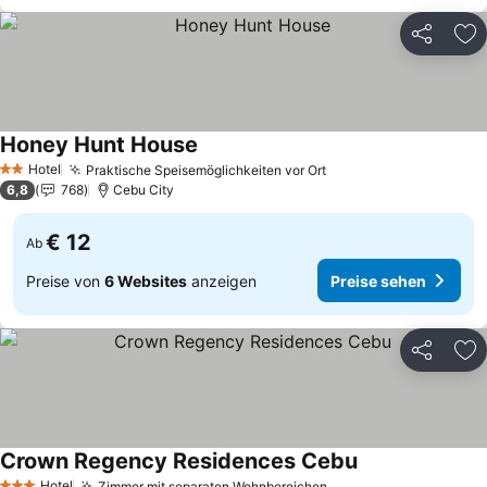
Teilen
Zu
Honey Hunt House
Preise sehen
Hotel
Praktische Speisemöglichkeiten vor Ort
Preise sehen
2 Sterne
6,8
768
Cebu City
€ 12
Ab
Preise von
6 Websites
anzeigen
Preise sehen
Teilen
Zu
Crown Regency Residences Cebu
Preise sehen
Hotel
Zimmer mit separaten Wohnbereichen