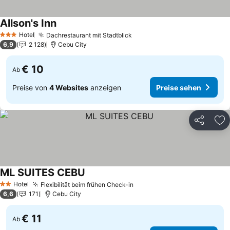
Allson's Inn
Preise sehen
Hotel
Dachrestaurant mit Stadtblick
Preise sehen
3 Sterne
6,9
2 128
Cebu City
€ 10
Ab
Preise von
4 Websites
anzeigen
Preise sehen
Teilen
Zu
ML SUITES CEBU
Preise sehen
Hotel
Flexibilität beim frühen Check-in
Preise sehen
2 Sterne
6,6
171
Cebu City
€ 11
Ab