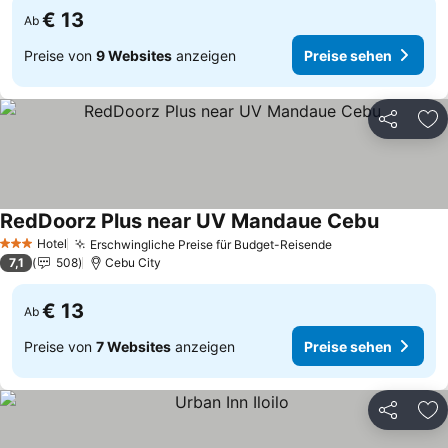
€ 13
Ab
Preise von
9 Websites
anzeigen
Preise sehen
Teilen
Zu
RedDoorz Plus near UV Mandaue Cebu
Preise s
Hotel
Erschwingliche Preise für Budget-Reisende
Preise sehen
3 Sterne
7,1
508
Cebu City
€ 13
Ab
Preise von
7 Websites
anzeigen
Preise sehen
Teilen
Zu