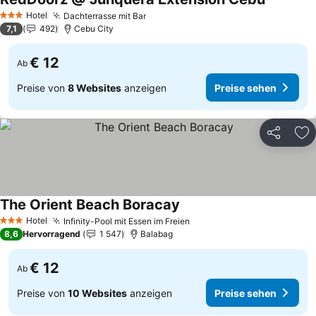
Preise se
Hotel
Dachterrasse mit Bar
Preise sehen
3 Sterne
7,1
492
Cebu City
€ 12
Ab
Preise von
8 Websites
anzeigen
Preise sehen
Teilen
Zu
The Orient Beach Boracay
Preise sehen
Hotel
Infinity-Pool mit Essen im Freien
Preise sehen
3 Sterne
8,6
Hervorragend
1 547
Balabag
€ 12
Ab
Preise von
10 Websites
anzeigen
Preise sehen