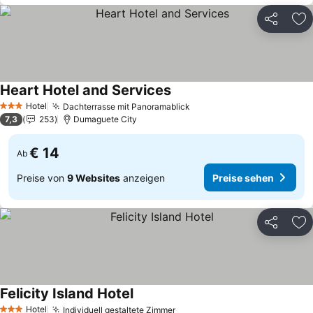
Teilen
Zu
Heart Hotel and Services
Preise sehen
Hotel
Dachterrasse mit Panoramablick
Preise sehen
3 Sterne
7,3
253
Dumaguete City
€ 14
Ab
Preise von
9 Websites
anzeigen
Preise sehen
Teilen
Zu
Felicity Island Hotel
Preise sehen
Hotel
Individuell gestaltete Zimmer
Preise sehen