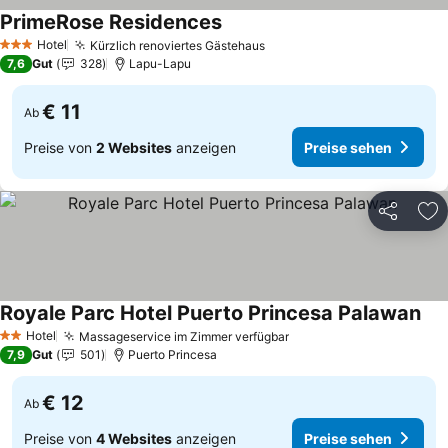
PrimeRose Residences
Preise sehen
Hotel
Kürzlich renoviertes Gästehaus
Preise sehen
3 Sterne
7,6
Gut
328
Lapu-Lapu
€ 11
Ab
Preise von
2 Websites
anzeigen
Preise sehen
Teilen
Zu
Royale Parc Hotel Puerto Princesa Palawan
Pre
Hotel
Massageservice im Zimmer verfügbar
Preise sehen
2 Sterne
7,9
Gut
501
Puerto Princesa
€ 12
Ab
Preise von
4 Websites
anzeigen
Preise sehen