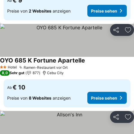
€ 9
Ab
Preise von
2 Websites
anzeigen
Preise sehen
Teilen
Zu
OYO 685 K Fortune Apartelle
Preise sehen
Hotel
Ramen-Restaurant vor Ort
Preise sehen
2 Sterne
8,0
Sehr gut
877
Cebu City
€ 10
Ab
Preise von
8 Websites
anzeigen
Preise sehen
Teilen
Zu