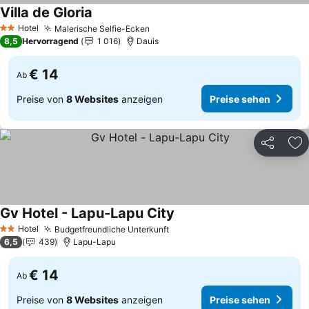
Villa de Gloria
Preise sehen
Hotel
Malerische Selfie-Ecken
Preise sehen
2 Sterne
8,5
Hervorragend
1 016
Dauis
€ 14
Ab
Preise von
8 Websites
anzeigen
Preise sehen
Teilen
Zu
Gv Hotel - Lapu-Lapu City
Preise sehen
Hotel
Budgetfreundliche Unterkunft
Preise sehen
2 Sterne
6,5
439
Lapu-Lapu
€ 14
Ab
Preise von
8 Websites
anzeigen
Preise sehen