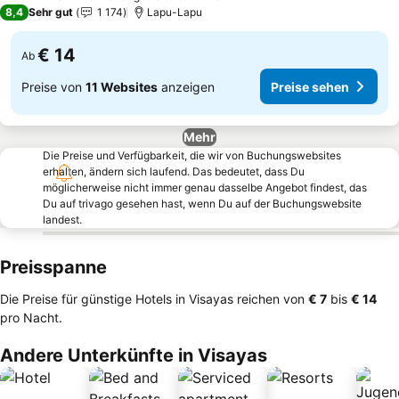
3 Sterne
8,4
Sehr gut
1 174
Lapu-Lapu
€ 14
Ab
Preise von
11 Websites
anzeigen
Preise sehen
Mehr
Die Preise und Verfügbarkeit, die wir von Buchungswebsites
erhalten, ändern sich laufend. Das bedeutet, dass Du
möglicherweise nicht immer genau dasselbe Angebot findest, das
Du auf trivago gesehen hast, wenn Du auf der Buchungswebsite
landest.
Preisspanne
Die Preise für günstige Hotels in Visayas reichen von
‎€ 7
bis
‎€ 14
pro Nacht.
Andere Unterkünfte in Visayas