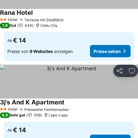
Rana Hotel
Preise sehen
Hotel
Terrasse mit Stadtblick
Preise sehen
2 Sterne
7,9
Gut
444
Cebu City
€ 14
Ab
Preise von
9 Websites
anzeigen
Preise sehen
Teilen
Zu
3j's And K Apartment
Preise sehen
Hotel
Preiswerte Familiensuiten
Preise sehen
2 Sterne
8,0
Sehr gut
356
Lapu-Lapu
€ 14
Ab