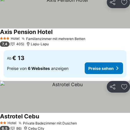
Teilen
Zu
Axis Pension Hotel
Preise sehen
Hotel
Familienzimmer mit mehreren Betten
Preise sehen
3 Sterne
7,4
405
Lapu-Lapu
€ 13
Ab
Preise von
6 Websites
anzeigen
Preise sehen
Teilen
Zu
Astrotel Cebu
Preise sehen
Hotel
Private Badezimmer mit Duschen
Preise sehen
2 Sterne
6,5
86
Cebu City