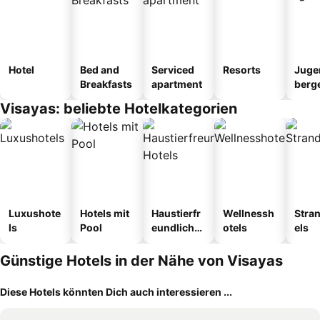
Hotel
Bed and
Serviced
Resorts
Juge
Breakfasts
apartment
berg
tel
Visayas: beliebte Hotelkategorien
Luxushote
Hotels mit
Haustierfr
Wellnessh
Stra
ls
Pool
eundliche
otels
els
Hotels
Günstige Hotels in der Nähe von Visayas
Diese Hotels könnten Dich auch interessieren ...