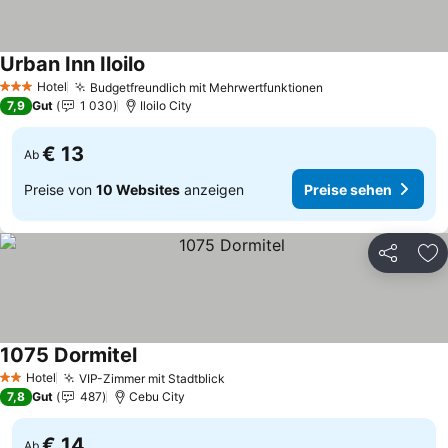
Urban Inn Iloilo
Preise sehen
Hotel
Budgetfreundlich mit Mehrwertfunktionen
Preise sehen
3 Sterne
7,9
Gut
1 030
Iloilo City
€ 13
Ab
Preise von
10 Websites
anzeigen
Preise sehen
Teilen
Zu
1075 Dormitel
Preise sehen
Hotel
VIP-Zimmer mit Stadtblick
Preise sehen
2 Sterne
7,8
Gut
487
Cebu City
€ 14
Ab