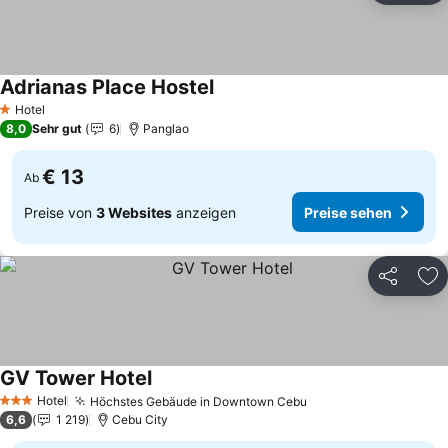
Adrianas Place Hostel
Preise sehen
Hotel
1 Sterne
8,0
Sehr gut
6
Panglao
€ 13
Ab
Preise von
3 Websites
anzeigen
Preise sehen
Teilen
Zu
GV Tower Hotel
Preise sehen
Hotel
Höchstes Gebäude in Downtown Cebu
Preise sehen
3 Sterne
6,6
1 219
Cebu City