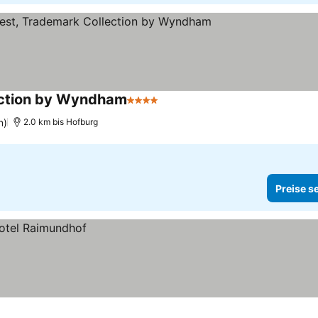
lection by Wyndham
4 Sterne
n)
2.0 km bis Hofburg
Preise s