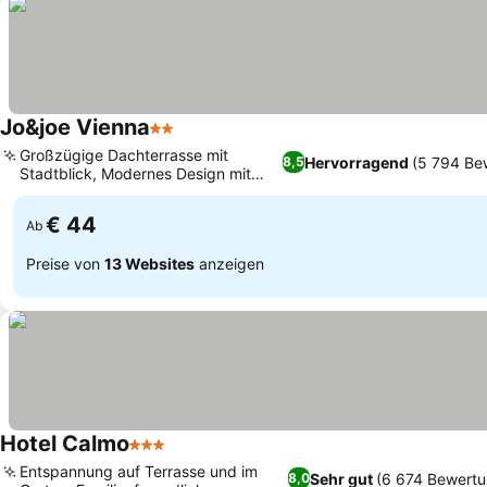
Jo&joe Vienna
2 Sterne
Großzügige Dachterrasse mit
Hervorragend
(5 794 Be
8,5
Stadtblick, Modernes Design mit
einzigartiger Kunst
€ 44
Ab
Preise von
13 Websites
anzeigen
Hotel Calmo
3 Sterne
Entspannung auf Terrasse und im
Sehr gut
(6 674 Bewert
8,0