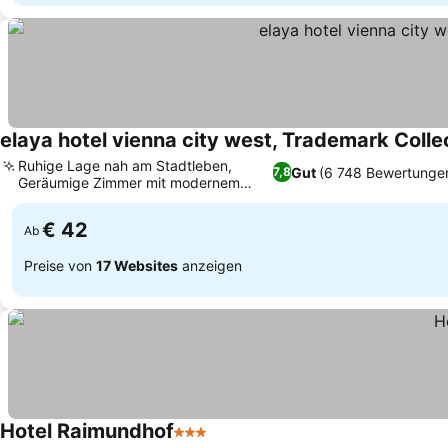
elaya hotel vienna city west, Trademark Col
Ruhige Lage nah am Stadtleben,
Gut
(6 748 Bewertunge
7,8
Geräumige Zimmer mit modernem
Komfort
€ 42
Ab
Preise von
17 Websites
anzeigen
Hotel Raimundhof
3 Sterne