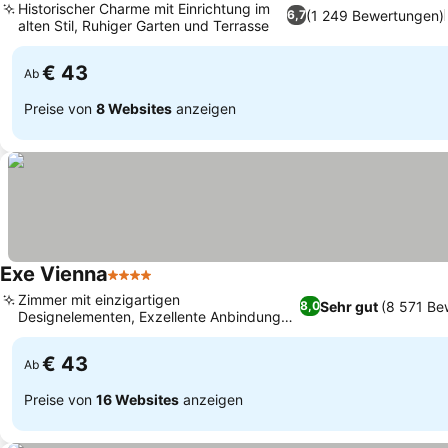
Historischer Charme mit Einrichtung im
(1 249 Bewertungen)
6,7
alten Stil, Ruhiger Garten und Terrasse
€ 43
Ab
Preise von
8 Websites
anzeigen
Exe Vienna
4 Sterne
Zimmer mit einzigartigen
Sehr gut
(8 571 Be
8,0
Designelementen, Exzellente Anbindung
an öffentliche Verkehrsmittel
€ 43
Ab
Preise von
16 Websites
anzeigen