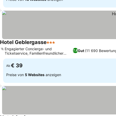
Hotel Geblergasse
3 Sterne
Engagierter Concierge- und
Gut
(11 690 Bewertun
7,8
Ticketservice, Familienfreundlicher
Wien-Stützpunkt
€ 39
Ab
Preise von
5 Websites
anzeigen