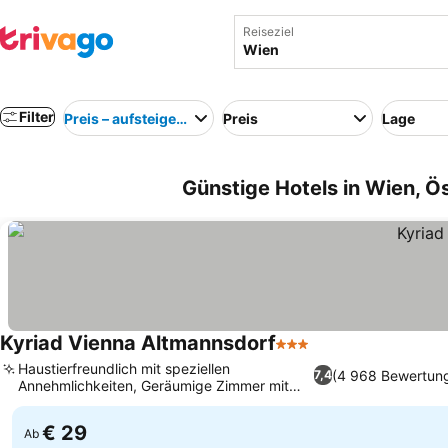
Reiseziel
Filter
Preis – aufsteigend
Preis
Lage
Günstige Hotels in Wien, Ö
Kyriad Vienna Altmannsdorf
3 Sterne
Haustierfreundlich mit speziellen
(4 968 Bewertun
7,4
Annehmlichkeiten, Geräumige Zimmer mit
separatem WC
€ 29
Ab