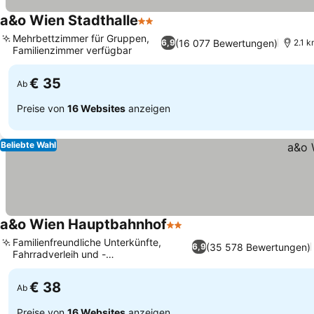
a&o Wien Stadthalle
2 Sterne
Mehrbettzimmer für Gruppen,
(16 077 Bewertungen)
6,9
2.1 k
Familienzimmer verfügbar
€ 35
Ab
Preise von
16 Websites
anzeigen
Beliebte Wahl
a&o Wien Hauptbahnhof
2 Sterne
Familienfreundliche Unterkünfte,
(35 578 Bewertungen)
6,9
Fahrradverleih und -
abstellmöglichkeiten
€ 38
Ab
Preise von
16 Websites
anzeigen