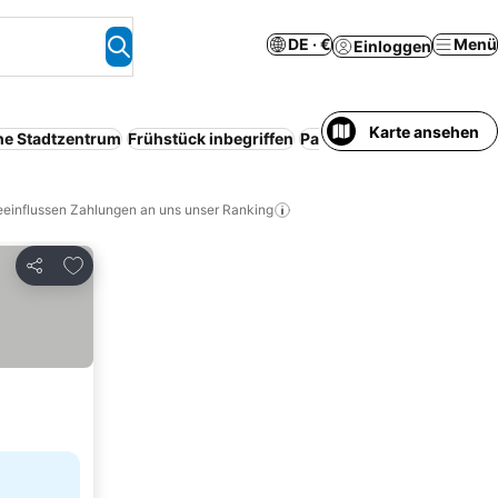
DE · €
Menü
Einloggen
Karte ansehen
he Stadtzentrum
Frühstück inbegriffen
Parkplatz
Serviced apart
eeinflussen Zahlungen an uns unser Ranking
Zu Favoriten hinzufügen
Teilen