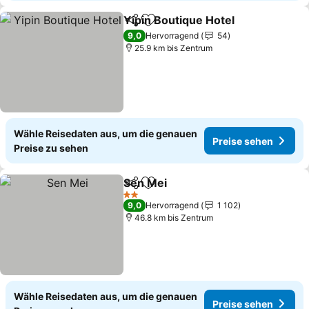
Yipin Boutique Hotel
Teilen
Zu Favoriten hinzufügen
Preis
9,0
Hervorragend
54
25.9 km bis Zentrum
Wähle Reisedaten aus, um die genauen
Preise sehen
Preise zu sehen
Sen Mei
Teilen
Zu Favoriten hinzufügen
Preise sehen
2 Sterne
9,0
Hervorragend
1 102
46.8 km bis Zentrum
Wähle Reisedaten aus, um die genauen
Preise sehen