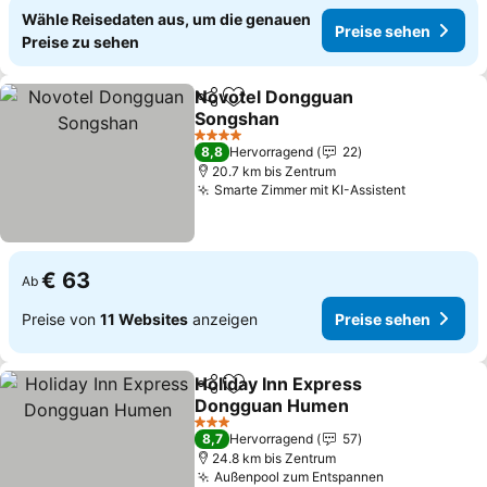
Wähle Reisedaten aus, um die genauen
Preise sehen
Preise zu sehen
Novotel Dongguan
Teilen
Zu Favoriten hinzufügen
Songshan
Preise sehen
4 Sterne
8,8
Hervorragend
22
20.7 km bis Zentrum
Smarte Zimmer mit KI-Assistent
Preise se
€ 63
Ab
Preise von
11 Websites
anzeigen
Preise sehen
Holiday Inn Express
Teilen
Zu Favoriten hinzufügen
Dongguan Humen
Preise sehen
3 Sterne
8,7
Hervorragend
57
24.8 km bis Zentrum
Außenpool zum Entspannen
Preise sehen