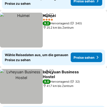
Preise sehen
Preise zu sehen
Huimei
Teilen
Zu Favoriten hinzufügen
Preise sehen
4 Sterne
9,2
Hervorragend
340
25.2 km bis Zentrum
Wähle Reisedaten aus, um die genauen
Preise sehen
Preise zu sehen
Lvheyuan Business
Teilen
Zu Favoriten hinzufügen
Hostel
Preise sehen
9,0
Hervorragend
32
41.7 km bis Zentrum