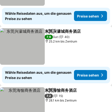
Wähle Reisedaten aus, um die genauen
Preise sehen
Preise zu sehen
东莞兴濠城商务酒店
Teilen
Zu Favoriten hinzufügen
Preise 
7,9
Gut
40
25.2 km bis Zentrum
Wähle Reisedaten aus, um die genauen
Preise sehen
Preise zu sehen
东莞海愉商务酒店
Teilen
Zu Favoriten hinzufügen
Preise se
7,2
15
28.1 km bis Zentrum