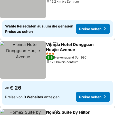
12.2 km bis Zentrum
Wähle Reisedaten aus, um die genauen
Preise sehen
Preise zu sehen
Vienna Hotel Dongguan
Teilen
Zu Favoriten hinzufügen
Houjie Avenue
Preise sehen
3 Sterne
8,9
Hervorragend
980
12.1 km bis Zentrum
€ 26
Ab
Preise von
3 Websites
anzeigen
Preise sehen
Home2 Suite by Hilton
Teilen
Zu Favoriten hinzufügen