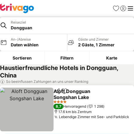
Favoriten
Einlog
Me
Reiseziel
Dongguan
An-/Abreise
Gäste und Zimmer
Daten wählen
2 Gäste, 1 Zimmer
Sortieren
Filtern
Karte
Haustierfreundliche Hotels in Dongguan,
China
So beeinflussen Zahlungen an uns unser Ranking
Aloft Dongguan
Teilen
Zu Favoriten hinzufügen
Songshan Lake
Preise sehen
4 Sterne
8,7
Hervorragend
1 298
17.6 km bis Zentrum
Lebendige Zimmer mit See- und Parkblick
Pr