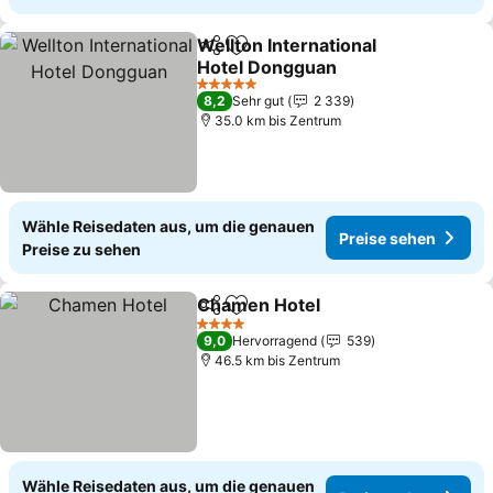
Wellton International
Teilen
Zu Favoriten hinzufügen
Hotel Dongguan
Preise sehen
5 Sterne
8,2
Sehr gut
2 339
35.0 km bis Zentrum
Wähle Reisedaten aus, um die genauen
Preise sehen
Preise zu sehen
Chamen Hotel
Teilen
Zu Favoriten hinzufügen
Preise sehe
4 Sterne
9,0
Hervorragend
539
46.5 km bis Zentrum
Wähle Reisedaten aus, um die genauen