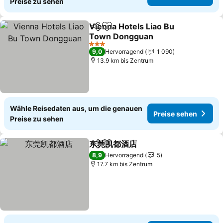
Preise zu sehen
Vienna Hotels Liao Bu
Teilen
Zu Favoriten hinzufügen
Town Dongguan
Preise sehen
3 Sterne
9,0
Hervorragend
1 090
13.9 km bis Zentrum
Wähle Reisedaten aus, um die genauen
Preise sehen
Preise zu sehen
东莞凯都酒店
Teilen
Zu Favoriten hinzufügen
Preise sehen
8,9
Hervorragend
5
17.7 km bis Zentrum