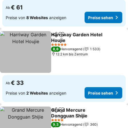
€ 61
Ab
Preise von
8 Websites
anzeigen
Preise sehen
Harriway Garden Hotel
Teilen
Zu Favoriten hinzufügen
Houjie
Preise sehen
5 Sterne
8,6
Hervorragend
1 533
12.2 km bis Zentrum
€ 33
Ab
Preise von
2 Websites
anzeigen
Preise sehen
Grand Mercure
Teilen
Zu Favoriten hinzufügen
Dongguan Shijie
Preise sehen
4 Sterne
9,3
Hervorragend
360