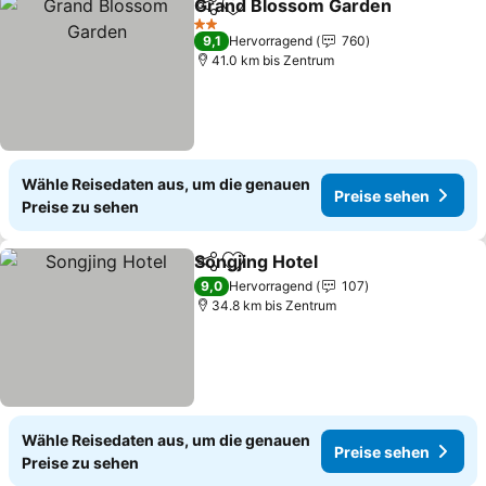
Grand Blossom Garden
Teilen
Zu Favoriten hinzufügen
Pre
2 Sterne
9,1
Hervorragend
760
41.0 km bis Zentrum
Wähle Reisedaten aus, um die genauen
Preise sehen
Preise zu sehen
Songjing Hotel
Teilen
Zu Favoriten hinzufügen
Preise sehe
9,0
Hervorragend
107
34.8 km bis Zentrum
Wähle Reisedaten aus, um die genauen
Preise sehen
Preise zu sehen