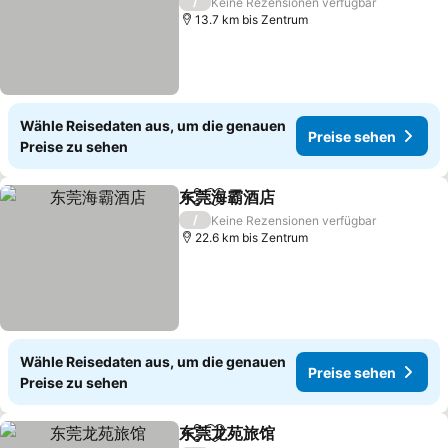
Preise sehen
/
Keine Rezensionen verfügbar
13.7 km bis Zentrum
Wähle Reisedaten aus, um die genauen
Preise sehen
Preise zu sehen
东莞海霸酒店
Teilen
Zu Favoriten hinzufügen
Preise sehen
/
Keine Rezensionen verfügbar
22.6 km bis Zentrum
Wähle Reisedaten aus, um die genauen
Preise sehen
Preise zu sehen
东莞龙苑旅馆
Teilen
Zu Favoriten hinzufügen
Preise sehen