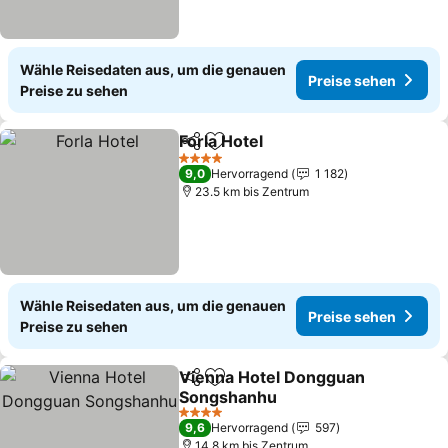
Wähle Reisedaten aus, um die genauen
Preise sehen
Preise zu sehen
Forla Hotel
Teilen
Zu Favoriten hinzufügen
Preise sehen
4 Sterne
9,0
Hervorragend
1 182
23.5 km bis Zentrum
Wähle Reisedaten aus, um die genauen
Preise sehen
Preise zu sehen
Vienna Hotel Dongguan
Teilen
Zu Favoriten hinzufügen
Songshanhu
Preise sehen
4 Sterne
9,6
Hervorragend
597
14.8 km bis Zentrum