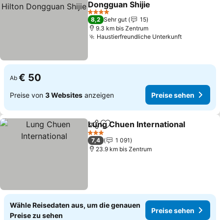
Dongguan Shijie
Preise sehen
4 Sterne
8,2
Sehr gut
15
9.3 km bis Zentrum
Haustierfreundliche Unterkunft
Preise se
€ 50
Ab
Preise von
3 Websites
anzeigen
Preise sehen
Lung Chuen International
Teilen
Zu Favoriten hinzufügen
3 Sterne
7,4
1 091
23.9 km bis Zentrum
Wähle Reisedaten aus, um die genauen
Preise sehen
Preise zu sehen