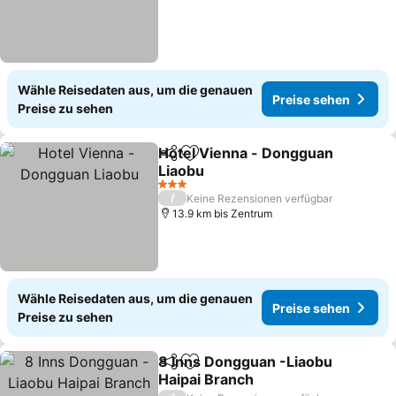
Wähle Reisedaten aus, um die genauen
Preise sehen
Preise zu sehen
Hotel Vienna - Dongguan
Teilen
Zu Favoriten hinzufügen
Liaobu
Preise sehen
3 Sterne
/
Keine Rezensionen verfügbar
13.9 km bis Zentrum
Wähle Reisedaten aus, um die genauen
Preise sehen
Preise zu sehen
8 Inns Dongguan -Liaobu
Teilen
Zu Favoriten hinzufügen
Haipai Branch