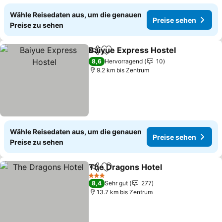
Wähle Reisedaten aus, um die genauen
Preise sehen
Preise zu sehen
Baiyue Express Hostel
Teilen
Zu Favoriten hinzufügen
Pre
8,6
Hervorragend
10
9.2 km bis Zentrum
Wähle Reisedaten aus, um die genauen
Preise sehen
Preise zu sehen
The Dragons Hotel
Teilen
Zu Favoriten hinzufügen
Preise 
3 Sterne
8,4
Sehr gut
277
13.7 km bis Zentrum