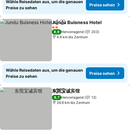
Wähle Reisedaten aus, um die genauen
Preise sehen
Preise zu sehen
Jundu Buisness Hotel
Teilen
Zu Favoriten hinzufügen
Prei
2 Sterne
8,9
Hervorragend
203
4.6 km bis Zentrum
Wähle Reisedaten aus, um die genauen
Preise sehen
Preise zu sehen
东莞宝诚宾馆
Teilen
Zu Favoriten hinzufügen
Preise sehen
8,7
Hervorragend
12
36.6 km bis Zentrum