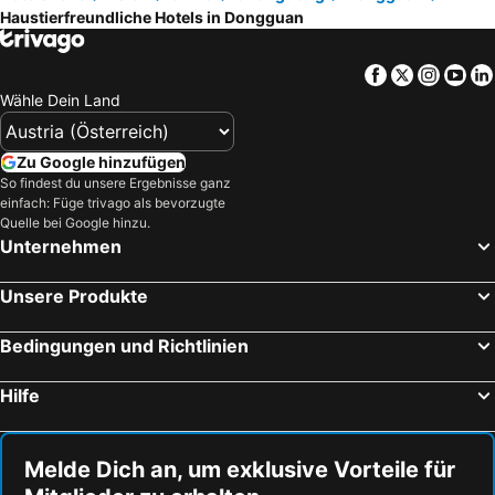
Haustierfreundliche Hotels in Dongguan
Facebook
Twitter
Insta
Yo
Wähle Dein Land
Zu Google hinzufügen
So findest du unsere Ergebnisse ganz
einfach: Füge trivago als bevorzugte
Quelle bei Google hinzu.
Unternehmen
Unsere Produkte
Bedingungen und Richtlinien
Hilfe
Melde Dich an, um exklusive Vorteile für