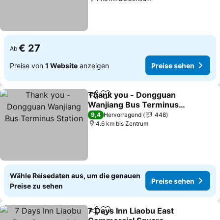
€ 27
Ab
Preise von
1 Website
anzeigen
Preise sehen
Thank you - Dongguan
Teilen
Zu Favoriten hinzufügen
Wanjiang Bus Terminus
Station
Preise sehen
9,4
Hervorragend
448
4.6 km bis Zentrum
Wähle Reisedaten aus, um die genauen
Preise sehen
Preise zu sehen
7 Days Inn Liaobu East
Teilen
Zu Favoriten hinzufügen