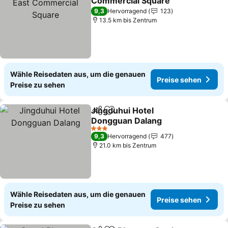
Commercial Square
Preise sehen
9,3
Hervorragend
123
13.5 km bis Zentrum
Wähle Reisedaten aus, um die genauen
Preise sehen
Preise zu sehen
Jingduhui Hotel
Teilen
Zu Favoriten hinzufügen
Dongguan Dalang
Preise sehen
3 Sterne
9,3
Hervorragend
477
21.0 km bis Zentrum
Wähle Reisedaten aus, um die genauen
Preise sehen
Preise zu sehen