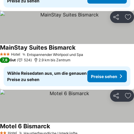
Preise zu sehen
Teilen
Zu
MainStay Suites Bismarck
Preise sehen
Hotel
Entspannender Whirlpool und Spa
Preise sehen
3 Sterne
7,8
Gut
524
2.9 km bis Zentrum
Wähle Reisedaten aus, um die genauen
Preise sehen
Preise zu sehen
Teilen
Zu
Motel 6 Bismarck
Preise sehen
Hotel
Haustierfreundliche Unterkünfte