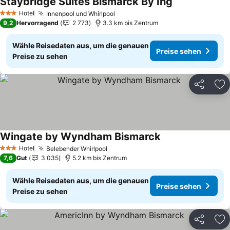
Staybridge Suites Bismarck By Ihg
Preise sehen
Hotel
Innenpool und Whirlpool
Preise sehen
3 Sterne
9,2
Hervorragend
2 773
3.3 km bis Zentrum
Wähle Reisedaten aus, um die genauen
Preise sehen
Preise zu sehen
Teilen
Zu
Wingate by Wyndham Bismarck
Preise sehen
Hotel
Belebender Whirlpool
Preise sehen
3 Sterne
7,6
Gut
3 035
5.2 km bis Zentrum
Wähle Reisedaten aus, um die genauen
Preise sehen
Preise zu sehen
Teilen
Zu