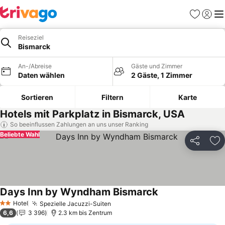
Favoriten
Einlog
Me
Reiseziel
Bismarck
An-/Abreise
Gäste und Zimmer
Daten wählen
2 Gäste, 1 Zimmer
Sortieren
Filtern
Karte
Hotels mit Parkplatz in Bismarck, USA
So beeinflussen Zahlungen an uns unser Ranking
Beliebte Wahl
Teilen
Zu
Days Inn by Wyndham Bismarck
Preise sehen
Hotel
Spezielle Jacuzzi-Suiten
Preise sehen
2 Sterne
6,6
3 396
2.3 km bis Zentrum