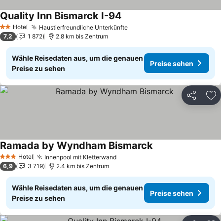
Quality Inn Bismarck I-94
Preise sehen
Hotel
Haustierfreundliche Unterkünfte
Preise sehen
2 Sterne
7,2
1 872
2.8 km bis Zentrum
Wähle Reisedaten aus, um die genauen
Preise sehen
Preise zu sehen
Teilen
Zu
Ramada by Wyndham Bismarck
Preise sehen
Hotel
Innenpool mit Kletterwand
Preise sehen
3 Sterne
6,9
3 719
2.4 km bis Zentrum
Wähle Reisedaten aus, um die genauen
Preise sehen
Preise zu sehen