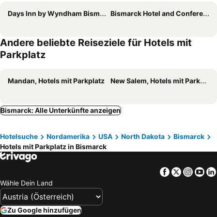
Days Inn by Wyndham Bismarck
Bismarck Hotel and Conference Center
Andere beliebte Reiseziele für Hotels mit
Parkplatz
Mandan, Hotels mit Parkplatz
New Salem, Hotels mit Parkplatz
Bismarck: Alle Unterkünfte anzeigen
Hotelsuche
Nordamerika
USA
North Dakota
Bismarck
Hotels mit Parkplatz in Bismarck
Facebook
Twitter
Insta
Yo
Wähle Dein Land
Zu Google hinzufügen