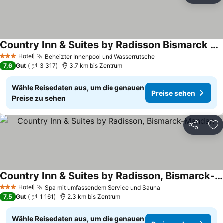
Country Inn & Suites by Radisson Bismarck Waterpark
Preise sehen
Hotel
Beheizter Innenpool und Wasserrutsche
Preise sehen
3 Sterne
7,6
Gut
3 317
3.7 km bis Zentrum
Wähle Reisedaten aus, um die genauen
Preise sehen
Preise zu sehen
Teilen
Zu
Country Inn & Suites by Radisson, Bismarck-Mandan
Preise sehen
Hotel
Spa mit umfassendem Service und Sauna
Preise sehen
3 Sterne
7,5
Gut
1 161
2.3 km bis Zentrum
Wähle Reisedaten aus, um die genauen