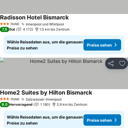
Radisson Hotel Bismarck
Preise sehen
Hotel
Innenpool und Whirlpool
Preise sehen
3 Sterne
7,5
Gut
4 172
1.0 km bis Zentrum
Wähle Reisedaten aus, um die genauen
Preise sehen
Preise zu sehen
Teilen
Zu
Home2 Suites by Hilton Bismarck
Preise sehen
Hotel
Salzwasser-Innenpool
Preise sehen
3 Sterne
9,0
Hervorragend
1 180
3.9 km bis Zentrum
Wähle Reisedaten aus, um die genauen
Preise sehen
Preise zu sehen