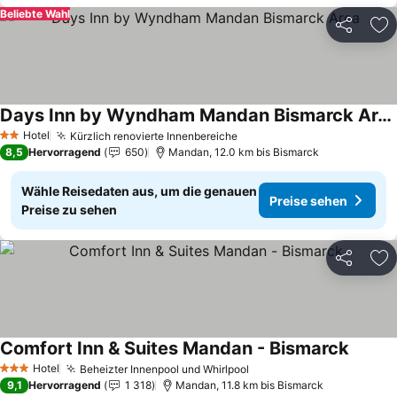
Beliebte Wahl
Teilen
Zu
Days Inn by Wyndham Mandan Bismarck Area
Preise sehen
Hotel
Kürzlich renovierte Innenbereiche
Preise sehen
2 Sterne
8,5
Hervorragend
650
Mandan, 12.0 km bis Bismarck
Wähle Reisedaten aus, um die genauen
Preise sehen
Preise zu sehen
Teilen
Zu
Comfort Inn & Suites Mandan - Bismarck
Preise
Hotel
Beheizter Innenpool und Whirlpool
Preise sehen
3 Sterne
9,1
Hervorragend
1 318
Mandan, 11.8 km bis Bismarck