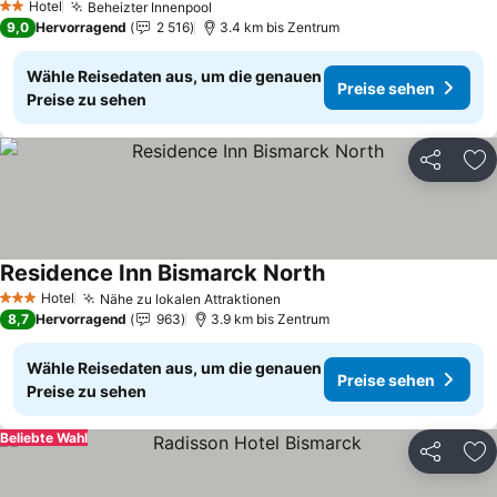
Hotel
Beheizter Innenpool
Preise sehen
2 Sterne
9,0
Hervorragend
2 516
3.4 km bis Zentrum
Wähle Reisedaten aus, um die genauen
Preise sehen
Preise zu sehen
Teilen
Zu
Residence Inn Bismarck North
Preise sehen
Hotel
Nähe zu lokalen Attraktionen
Preise sehen
3 Sterne
8,7
Hervorragend
963
3.9 km bis Zentrum
Wähle Reisedaten aus, um die genauen
Preise sehen
Preise zu sehen
Beliebte Wahl
Teilen
Zu