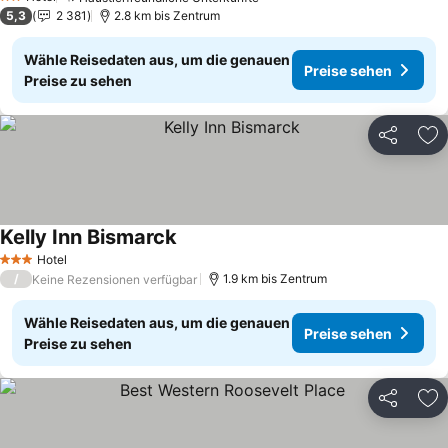
Preise sehen
2 Sterne
5,3
2 381
2.8 km bis Zentrum
Wähle Reisedaten aus, um die genauen
Preise sehen
Preise zu sehen
Teilen
Zu
Kelly Inn Bismarck
Preise sehen
Hotel
3 Sterne
/
1.9 km bis Zentrum
Keine Rezensionen verfügbar
Wähle Reisedaten aus, um die genauen
Preise sehen
Preise zu sehen
Teilen
Zu