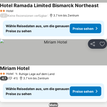
Hotel Ramada Limited Bismarck Northeast
Prei
Hotel
2 Sterne
/
3.7 km bis Zentrum
Keine Rezensionen verfügbar
Wähle Reisedaten aus, um die genauen
Preise sehen
Preise zu sehen
Teilen
Zu
Miriam Hotel
Preise sehen
Hotel
Ruhige Lage auf dem Land
Preise sehen
2 Sterne
4,1
41
3.7 km bis Zentrum
Wähle Reisedaten aus, um die genauen
Preise sehen
Preise zu sehen
Mehr