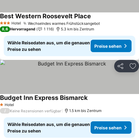
Best Western Roosevelt Place
Preise sehen
Hotel
Wechselndes warmes Frühstücksangebot
Preise sehen
3 Sterne
8,6
Hervorragend
1 116
5.3 km bis Zentrum
Wähle Reisedaten aus, um die genauen
Preise sehen
Preise zu sehen
Teilen
Zu
Budget Inn Express Bismarck
Preise sehen
Hotel
1 Sterne
/
1.5 km bis Zentrum
Keine Rezensionen verfügbar
Wähle Reisedaten aus, um die genauen
Preise sehen
Preise zu sehen