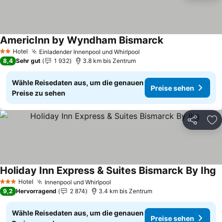
AmericInn by Wyndham Bismarck
Preise sehen
Hotel
Einladender Innenpool und Whirlpool
Preise sehen
2 Sterne
8,4
Sehr gut
1 932
3.8 km bis Zentrum
Wähle Reisedaten aus, um die genauen
Preise sehen
Preise zu sehen
Teilen
Zu
Holiday Inn Express & Suites Bismarck By Ihg
P
Hotel
Innenpool und Whirlpool
Preise sehen
3 Sterne
9,2
Hervorragend
2 874
3.4 km bis Zentrum
Wähle Reisedaten aus, um die genauen
Preise sehen