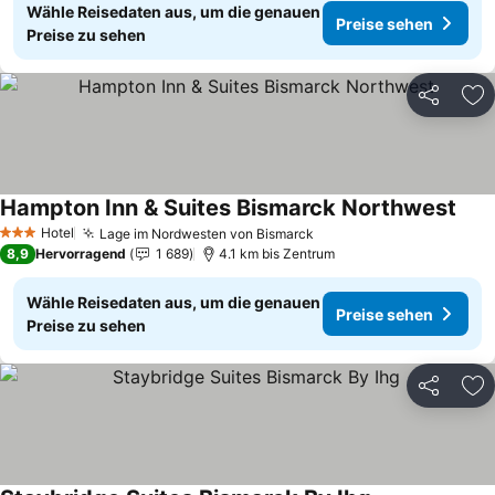
Wähle Reisedaten aus, um die genauen
Preise sehen
Preise zu sehen
Teilen
Zu
Hampton Inn & Suites Bismarck Northwest
Prei
Hotel
Lage im Nordwesten von Bismarck
Preise sehen
3 Sterne
8,9
Hervorragend
1 689
4.1 km bis Zentrum
Wähle Reisedaten aus, um die genauen
Preise sehen
Preise zu sehen
Teilen
Zu