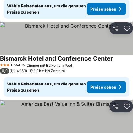
Wähle Reisedaten aus, um die genauen
Preise sehen
Preise zu sehen
Teilen
Zu
Bismarck Hotel and Conference Center
Preise s
Hotel
Zimmer mit Balkon am Pool
Preise sehen
3 Sterne
6,9
4 159
1.9 km bis Zentrum
Wähle Reisedaten aus, um die genauen
Preise sehen
Preise zu sehen
Teilen
Zu