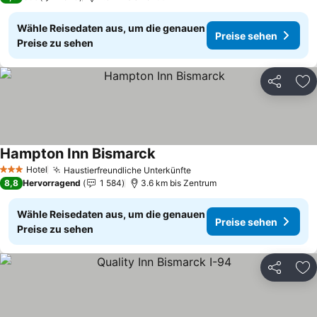
Wähle Reisedaten aus, um die genauen
Preise sehen
Preise zu sehen
Teilen
Zu
Hampton Inn Bismarck
Preise sehen
Hotel
Haustierfreundliche Unterkünfte
Preise sehen
3 Sterne
8,8
Hervorragend
1 584
3.6 km bis Zentrum
Wähle Reisedaten aus, um die genauen
Preise sehen
Preise zu sehen
Teilen
Zu