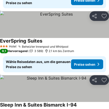
Preise sehen
Preise zu sehen
Teilen
Zu
EverSpring Suites
Preise sehen
Hotel
Beheizter Innenpool und Whirlpool
Preise sehen
3 Sterne
9,1
Hervorragend
3 589
2.1 km bis Zentrum
Wähle Reisedaten aus, um die genauen
Preise sehen
Preise zu sehen
Teilen
Zu
Sleep Inn & Suites Bismarck I-94
Preise sehen