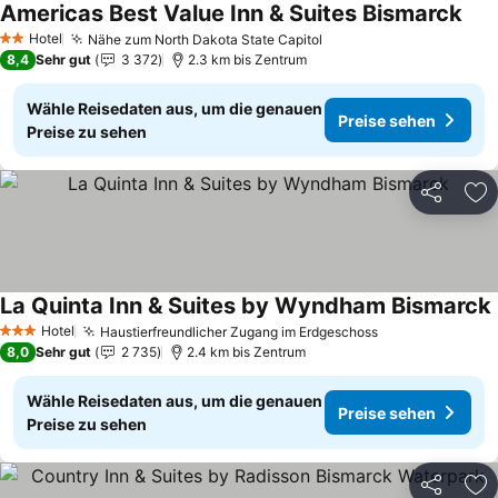
Americas Best Value Inn & Suites Bismarck
Prei
Hotel
Nähe zum North Dakota State Capitol
Preise sehen
2 Sterne
8,4
Sehr gut
3 372
2.3 km bis Zentrum
Wähle Reisedaten aus, um die genauen
Preise sehen
Preise zu sehen
Teilen
Zu
La Quinta Inn & Suites by Wyndham Bismarck
Hotel
Haustierfreundlicher Zugang im Erdgeschoss
Preise sehen
3 Sterne
8,0
Sehr gut
2 735
2.4 km bis Zentrum
Wähle Reisedaten aus, um die genauen
Preise sehen
Preise zu sehen
Teilen
Zu