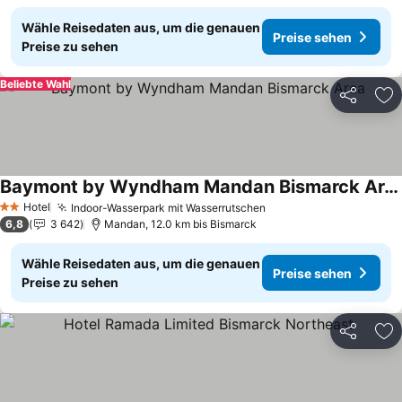
Wähle Reisedaten aus, um die genauen
Preise sehen
Preise zu sehen
Beliebte Wahl
Teilen
Zu
Baymont by Wyndham Mandan Bismarck Area
Preise sehen
Hotel
Indoor-Wasserpark mit Wasserrutschen
Preise sehen
2 Sterne
6,8
3 642
Mandan, 12.0 km bis Bismarck
Wähle Reisedaten aus, um die genauen
Preise sehen
Preise zu sehen
Teilen
Zu