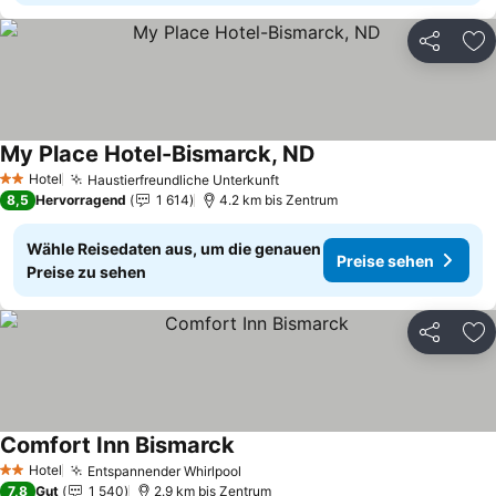
Teilen
Zu
My Place Hotel-Bismarck, ND
Preise sehen
Hotel
Haustierfreundliche Unterkunft
Preise sehen
2 Sterne
8,5
Hervorragend
1 614
4.2 km bis Zentrum
Wähle Reisedaten aus, um die genauen
Preise sehen
Preise zu sehen
Teilen
Zu
Comfort Inn Bismarck
Preise sehen
Hotel
Entspannender Whirlpool
Preise sehen
2 Sterne
7,8
Gut
1 540
2.9 km bis Zentrum