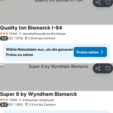
Teilen
Zu
Quality Inn Bismarck I-94
Preise sehen
Hotel
Haustierfreundliche Richtlinien
Preise sehen
3 Sterne
7,2
1 879
2.8 km bis Zentrum
Wähle Reisedaten aus, um die genauen
Preise sehen
Preise zu sehen
Teilen
Zu
Super 8 by Wyndham Bismarck
Preise sehen
Hotel
Preiswerte Unterkunft
Preise sehen
3 Sterne
6,7
1 955
2.3 km bis Zentrum