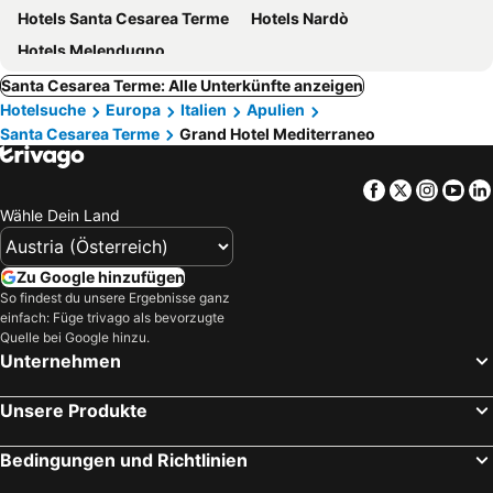
Hotels Santa Cesarea Terme
Hotels Nardò
Hotels Melendugno
Santa Cesarea Terme: Alle Unterkünfte anzeigen
Hotelsuche
Europa
Italien
Apulien
Santa Cesarea Terme
Grand Hotel Mediterraneo
Facebook
Twitter
Insta
Yo
Wähle Dein Land
Zu Google hinzufügen
So findest du unsere Ergebnisse ganz
einfach: Füge trivago als bevorzugte
Quelle bei Google hinzu.
Unternehmen
Unsere Produkte
Bedingungen und Richtlinien