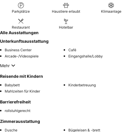
Meerblick
buchen, um atemberaubende Sonnenaufgänge zu
genießen.
Parkplätze
Haustiere erlaubt
Klimaanlage
Restaurant
Hotelbar
Alle Ausstattungen
Unterkunftsausstattung
Business Center
Café
Arcade-/Videospiele
Eingangshalle/Lobby
Mehr
Reisende mit Kindern
Babybett
Kinderbetreuung
Mahlzeiten für Kinder
Barrierefreiheit
rollstuhlgerecht
Zimmerausstattung
Dusche
Bügeleisen & -brett