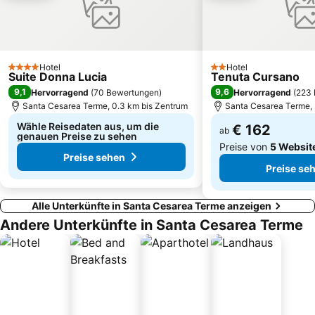
Hotel
Hotel
4 Sterne
2 Sterne
Suite Donna Lucia
Tenuta Cursano
9,1
9,6
Hervorragend
(
70 Bewertungen
)
Hervorragend
(
223 
Santa Cesarea Terme, 0.3 km bis Zentrum
Santa Cesarea Terme, 
Wähle Reisedaten aus, um die
€ 162
ab
genauen Preise zu sehen
Preise von
5 Websit
Preise sehen
Preise se
Alle Unterkünfte in Santa Cesarea Terme anzeigen
Andere Unterkünfte in Santa Cesarea Terme