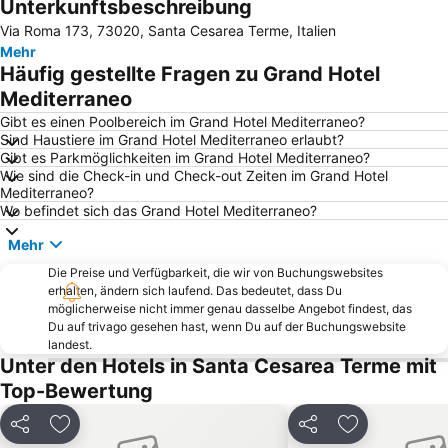
Unterkunftsbeschreibung
Torre Vado
Posto Vecchio
Via Roma 173, 73020, Santa Cesarea Terme, Italien
Hafen von Otranto
San Foca Centro
Mehr
Marina di Leuca
Stazione Ferroviaria di Lecce
Häufig gestellte Fragen zu Grand Hotel
Piazza del Duomo
Frigole
Mediterraneo
Colonna di Sant'Oronzo
Gibt es einen Poolbereich im Grand Hotel Mediterraneo?
Sind Haustiere im Grand Hotel Mediterraneo erlaubt?
Gibt es Parkmöglichkeiten im Grand Hotel Mediterraneo?
Wie sind die Check-in und Check-out Zeiten im Grand Hotel
Mediterraneo?
Wo befindet sich das Grand Hotel Mediterraneo?
Mehr
Die Preise und Verfügbarkeit, die wir von Buchungswebsites
erhalten, ändern sich laufend. Das bedeutet, dass Du
möglicherweise nicht immer genau dasselbe Angebot findest, das
Du auf trivago gesehen hast, wenn Du auf der Buchungswebsite
landest.
Unter den Hotels in Santa Cesarea Terme mit
Top-Bewertung
Teilen
Zu Favoriten hinzufügen
Teilen
Zu Favoriten