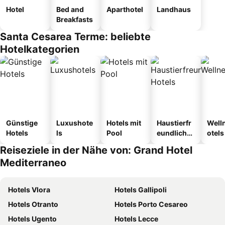
Hotel
Bed and
Aparthotel
Landhaus
Breakfasts
Santa Cesarea Terme: beliebte
Hotelkategorien
Günstige
Luxushote
Hotels mit
Haustierfr
Well
Hotels
ls
Pool
eundliche
otels
Hotels
Reiseziele in der Nähe von: Grand Hotel
Mediterraneo
Hotels Vlora
Hotels Gallipoli
Hotels Otranto
Hotels Porto Cesareo
Hotels Ugento
Hotels Lecce