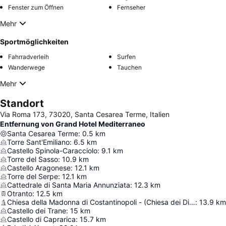
Fenster zum Öffnen
Fernseher
Mehr
Sportmöglichkeiten
Fahrradverleih
Surfen
Wanderwege
Tauchen
Mehr
Standort
Via Roma 173, 73020, Santa Cesarea Terme, Italien
Entfernung von Grand Hotel Mediterraneo
Santa Cesarea Terme
:
0.5
km
Torre Sant'Emiliano
:
6.5
km
Castello Spinola-Caracciolo
:
9.1
km
Torre del Sasso
:
10.9
km
Castello Aragonese
:
12.1
km
Torre del Serpe
:
12.1
km
Cattedrale di Santa Maria Annunziata
:
12.3
km
Otranto
:
12.5
km
Chiesa della Madonna di Costantinopoli - (Chiesa dei Diavoli)
:
13.9
km
Castello dei Trane
:
15
km
Castello di Caprarica
:
15.7
km