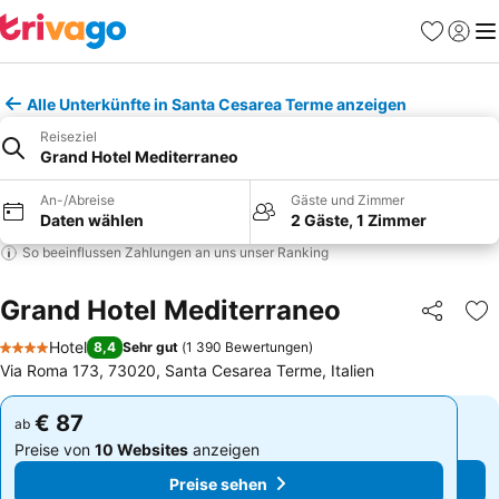
Favoriten
Einlog
Me
Alle Unterkünfte in Santa Cesarea Terme anzeigen
Reiseziel
Grand Hotel Mediterraneo
An-/Abreise
Gäste und Zimmer
Daten wählen
2 Gäste, 1 Zimmer
So beeinflussen Zahlungen an uns unser Ranking
Grand Hotel Mediterraneo
Teilen
Zu
Hotel
8,4
Sehr gut
(
1 390 Bewertungen
)
4 Sterne
Via Roma 173, 73020, Santa Cesarea Terme, Italien
€ 87
€ 87
ab
ab
Preise von
10 Websites
anzeigen
Preise von
10 Websites
anzeigen
Preise sehen
Preise sehen