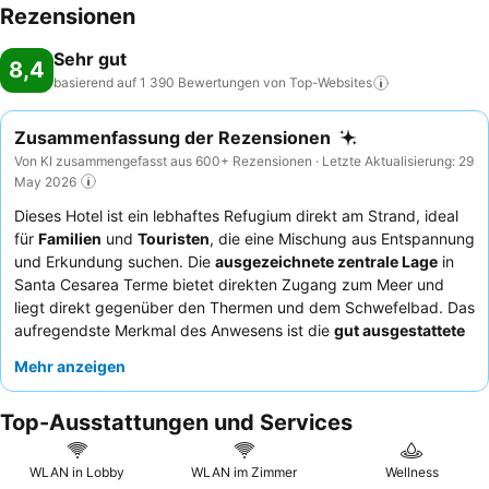
Rezensionen
Sehr gut
8,4
basierend auf 1 390 Bewertungen von
Top-Websites
Zusammenfassung der Rezensionen
Von KI zusammengefasst aus 600+ Rezensionen · Letzte Aktualisierung: 29
May 2026
Dieses Hotel ist ein lebhaftes Refugium direkt am Strand, ideal
für
Familien
und
Touristen
, die eine Mischung aus Entspannung
und Erkundung suchen. Die
ausgezeichnete zentrale Lage
in
Santa Cesarea Terme bietet direkten Zugang zum Meer und
liegt direkt gegenüber den Thermen und dem Schwefelbad. Das
aufregendste Merkmal des Anwesens ist die
gut ausgestattete
Dachterrasse
, die einen herrlichen Panoramablick bietet. Die
Mehr anzeigen
Gäste loben stets das
Rezeptionsteam
für seine
Aufmerksamkeit und die köstlichen, authentischen lokalen
Top-Ausstattungen und Services
Gerichte, die im Restaurant serviert werden, insbesondere das
abwechslungsreiche und reichhaltige Frühstück. Für einen
wirklich unvergesslichen Aufenthalt sollten Sie ein Zimmer mit
WLAN in Lobby
WLAN im Zimmer
Wellness