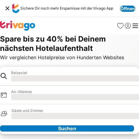
Sichere Dir noch mehr Ersparnisse mit der trivago App
Öffnen
Favoriten
Einlog
Me
Spare bis zu 40% bei Deinem
nächsten Hotelaufenthalt
Wir vergleichen Hotelpreise von Hunderten Websites
Reiseziel
Hotel
Lade Daten
An-/Abreise
Lade Daten
Gäste und Zimmer
Lade Daten
Suchen
Unsere Partner