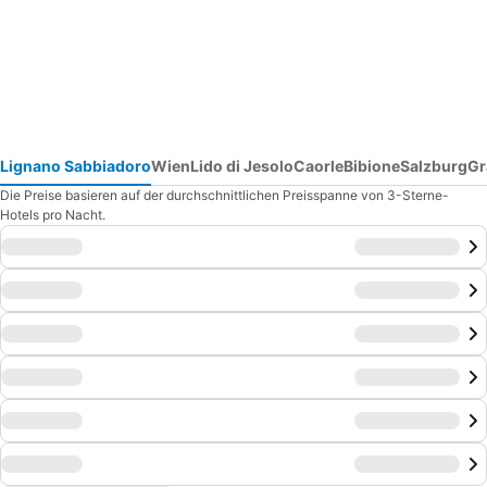
Lignano Sabbiadoro
Wien
Lido di Jesolo
Caorle
Bibione
Salzburg
Gr
Die Preise basieren auf der durchschnittlichen Preisspanne von 3-Sterne-
Hotels pro Nacht.