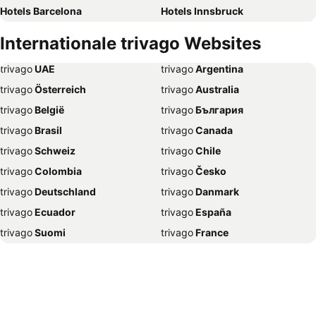
Hotels Barcelona
Hotels Innsbruck
Hotels Hamburg
Hotels Jesolo
Internationale trivago Websites
Hotels Venedig
Hotels Rom
trivago
‏ UAE
trivago
‏ Argentina
Hotels Umag
Hotels Rimini
trivago
‏ Österreich
trivago
‏ Australia
Hotels Opatija
Hotels Portorož
trivago
‏ België
trivago
‏ България
Hotels Paris
Hotels Linz
trivago
‏ Brasil
trivago
‏ Canada
Hotels Rovinj
Hotels Mondsee
trivago
‏ Schweiz
trivago
‏ Chile
Hotels New York
Hotels Bregenz
trivago
‏ Colombia
trivago
‏ Česko
Hotels Amsterdam
Hotels Budapest
trivago
‏ Deutschland
trivago
‏ Danmark
Hotels Attersee
Hotels Villach
trivago
‏ Ecuador
trivago
‏ España
Hotels Kopenhagen
Hotels Palma de Mallorca
trivago
‏ Suomi
trivago
‏ France
Hotels Berlin
Hotels Zell am See
trivago
‏ Ελλάδα
trivago
‏ 香港
Hotels Saalbach Hinterglemm
Hotels Antalya
trivago
‏ Hrvatska
trivago
‏ Magyarország
Hotels Bad Ischl
Hotels Mailand
trivago
‏ Indonesia
trivago
‏ Ireland
Hotels Hurghada
Hotels Ljubljana
trivago
‏ ישראל
trivago
‏ India