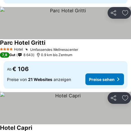
Teilen
Zu
Parc Hotel Gritti
Hotel
Umfassendes Wellnesscenter
4 Sterne
7,8
Gut
8 643
0.9 km bis Zentrum
€ 106
Ab
Preise von
21 Websites
anzeigen
Preise sehen
Teilen
Zu
Hotel Capri