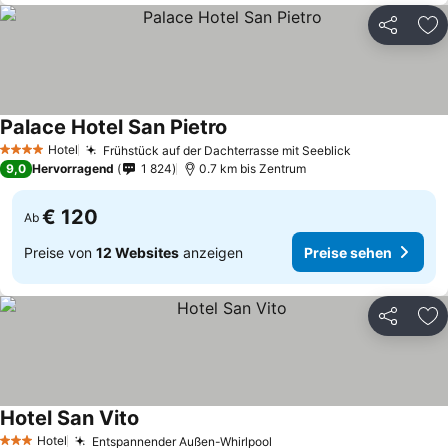
Teilen
Zu
Palace Hotel San Pietro
Hotel
Frühstück auf der Dachterrasse mit Seeblick
4 Sterne
9,0
Hervorragend
1 824
0.7 km bis Zentrum
€ 120
Ab
Preise von
12 Websites
anzeigen
Preise sehen
Teilen
Zu
Hotel San Vito
Hotel
Entspannender Außen-Whirlpool
3 Sterne