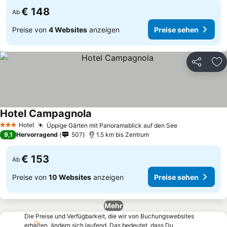
€ 148
Ab
Preise von
4 Websites
anzeigen
Preise sehen
Teilen
Zu
Hotel Campagnola
Hotel
Üppige Gärten mit Panoramablick auf den See
3 Sterne
9,1
Hervorragend
507
1.5 km bis Zentrum
€ 153
Ab
Preise von
10 Websites
anzeigen
Preise sehen
Mehr
Die Preise und Verfügbarkeit, die wir von Buchungswebsites
erhalten, ändern sich laufend. Das bedeutet, dass Du