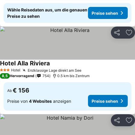
Wähle Reisedaten aus, um die genauen
Preise sehen
Preise zu sehen
Teilen
Zu
Hotel Alla Riviera
Hotel
Erstklassige Lage direkt am See
3 Sterne
8,5
Hervorragend
754
0.5 km bis Zentrum
€ 156
Ab
Preise von
4 Websites
anzeigen
Preise sehen
Teilen
Zu