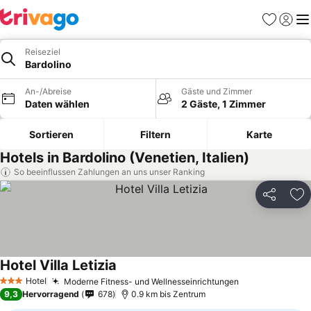
Favoriten
Einlog
Me
Reiseziel
Bardolino
An-/Abreise
Gäste und Zimmer
Daten wählen
2 Gäste, 1 Zimmer
Sortieren
Filtern
Karte
Hotels in Bardolino (Venetien, Italien)
So beeinflussen Zahlungen an uns unser Ranking
Teilen
Zu
Hotel Villa Letizia
Hotel
Moderne Fitness- und Wellnesseinrichtungen
3 Sterne
9,3
Hervorragend
678
0.9 km bis Zentrum