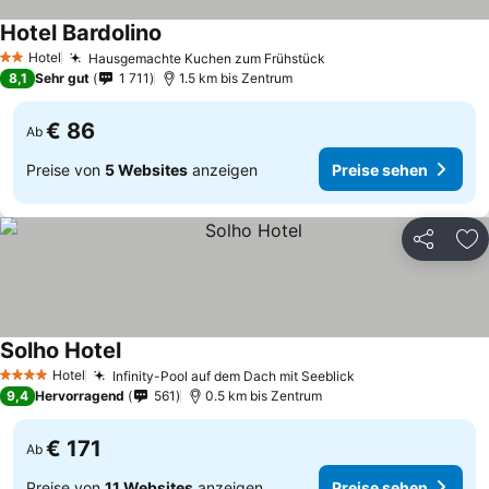
Hotel Bardolino
Hotel
Hausgemachte Kuchen zum Frühstück
2 Sterne
8,1
Sehr gut
1 711
1.5 km bis Zentrum
€ 86
Ab
Preise von
5 Websites
anzeigen
Preise sehen
Teilen
Zu
Solho Hotel
Hotel
Infinity-Pool auf dem Dach mit Seeblick
4 Sterne
9,4
Hervorragend
561
0.5 km bis Zentrum
€ 171
Ab
Preise von
11 Websites
anzeigen
Preise sehen