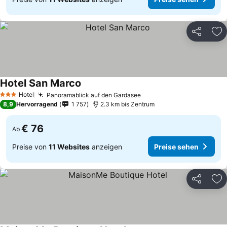
Teilen
Zu
Hotel San Marco
Hotel
Panoramablick auf den Gardasee
3 Sterne
8,9
Hervorragend
1 757
2.3 km bis Zentrum
€ 76
Ab
Preise von
11 Websites
anzeigen
Preise sehen
Teilen
Zu