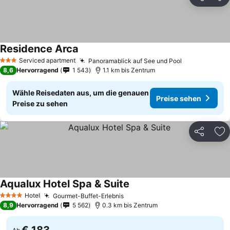
Teilen
Zu
Residence Arca
Serviced apartment
Panoramablick auf See und Pool
3 Sterne
8,6
Hervorragend
1 543
1.1 km bis Zentrum
Wähle Reisedaten aus, um die genauen
Preise sehen
Preise zu sehen
Teilen
Zu
Aqualux Hotel Spa & Suite
Hotel
Gourmet-Buffet-Erlebnis
4 Sterne
8,9
Hervorragend
5 562
0.3 km bis Zentrum