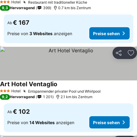
Hotel
Restaurant mit traditioneller Küche
3 Sterne
9,3
Hervorragend
399
0.7 km bis Zentrum
€ 167
Ab
Preise von
3 Websites
anzeigen
Preise sehen
Teilen
Zu
Art Hotel Ventaglio
Hotel
Entspannender privater Pool und Whirlpool
3 Sterne
9,2
Hervorragend
1 201
2.1 km bis Zentrum
€ 102
Ab
Preise von
14 Websites
anzeigen
Preise sehen