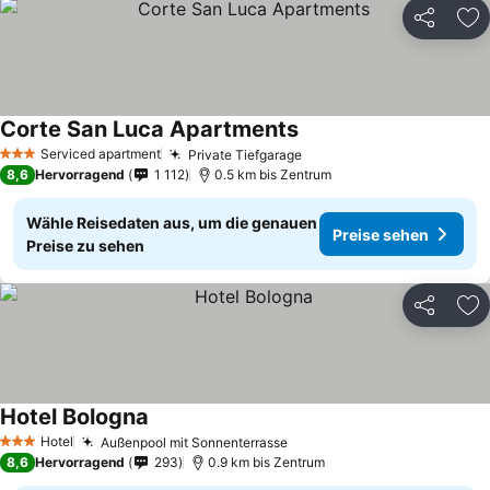
Teilen
Zu
Corte San Luca Apartments
Serviced apartment
Private Tiefgarage
3 Sterne
8,6
Hervorragend
1 112
0.5 km bis Zentrum
Wähle Reisedaten aus, um die genauen
Preise sehen
Preise zu sehen
Teilen
Zu
Hotel Bologna
Hotel
Außenpool mit Sonnenterrasse
3 Sterne
8,6
Hervorragend
293
0.9 km bis Zentrum