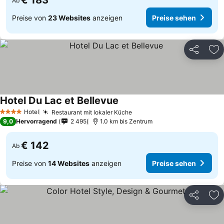
€ 183
Ab
Preise von
23 Websites
anzeigen
Preise sehen
Teilen
Zu
Hotel Du Lac et Bellevue
Hotel
Restaurant mit lokaler Küche
4 Sterne
9,0
Hervorragend
2 495
1.0 km bis Zentrum
€ 142
Ab
Preise von
14 Websites
anzeigen
Preise sehen
Teilen
Zu