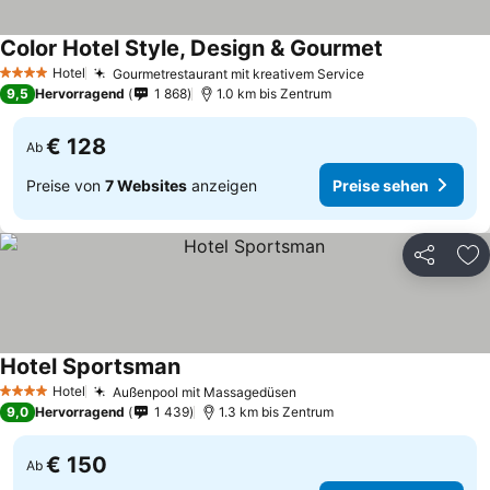
Color Hotel Style, Design & Gourmet
Hotel
Gourmetrestaurant mit kreativem Service
4 Sterne
9,5
Hervorragend
1 868
1.0 km bis Zentrum
€ 128
Ab
Preise von
7 Websites
anzeigen
Preise sehen
Teilen
Zu
Hotel Sportsman
Hotel
Außenpool mit Massagedüsen
4 Sterne
9,0
Hervorragend
1 439
1.3 km bis Zentrum
€ 150
Ab