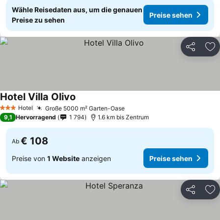
Wähle Reisedaten aus, um die genauen
Preise sehen
Preise zu sehen
Teilen
Zu
Hotel Villa Olivo
Hotel
Große 5000 m² Garten-Oase
3 Sterne
9,1
Hervorragend
1 794
1.6 km bis Zentrum
€ 108
Ab
Preise von
1 Website
anzeigen
Preise sehen
Teilen
Zu