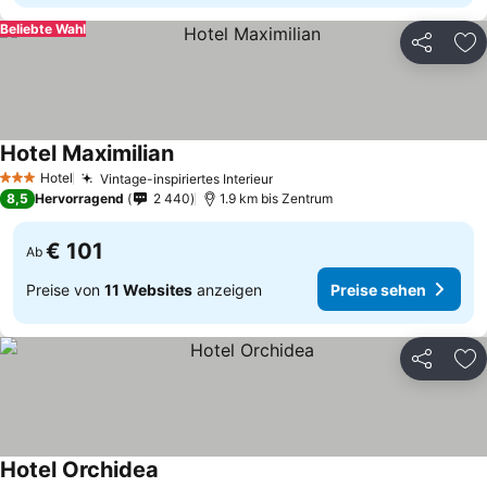
Beliebte Wahl
Teilen
Zu
Hotel Maximilian
Hotel
Vintage-inspiriertes Interieur
3 Sterne
8,5
Hervorragend
2 440
1.9 km bis Zentrum
€ 101
Ab
Preise von
11 Websites
anzeigen
Preise sehen
Teilen
Zu
Hotel Orchidea