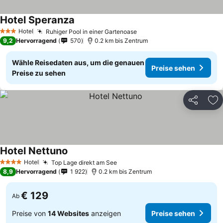
Hotel Speranza
Hotel
Ruhiger Pool in einer Gartenoase
3 Sterne
9,2
Hervorragend
570
0.2 km bis Zentrum
Wähle Reisedaten aus, um die genauen
Preise sehen
Preise zu sehen
Teilen
Zu
Hotel Nettuno
Hotel
Top Lage direkt am See
4 Sterne
8,9
Hervorragend
1 922
0.2 km bis Zentrum
€ 129
Ab
Preise von
14 Websites
anzeigen
Preise sehen