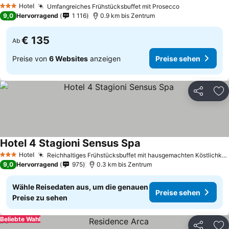
Hotel
Umfangreiches Frühstücksbuffet mit Prosecco
3 Sterne
9,0
Hervorragend
1 116
0.9 km bis Zentrum
€ 135
Ab
Preise von
6 Websites
anzeigen
Preise sehen
Teilen
Zu
Hotel 4 Stagioni Sensus Spa
Hotel
Reichhaltiges Frühstücksbuffet mit hausgemachten Köstlichkeiten
3 Sterne
9,0
Hervorragend
975
0.3 km bis Zentrum
Wähle Reisedaten aus, um die genauen
Preise sehen
Preise zu sehen
Beliebte Wahl