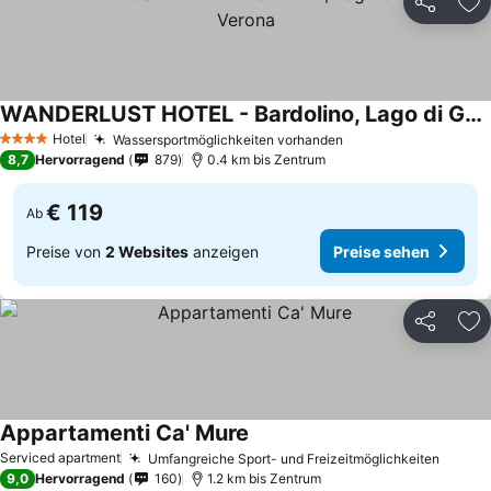
Teilen
Zu
WANDERLUST HOTEL - Bardolino, Lago di Garda - Verona
Hotel
Wassersportmöglichkeiten vorhanden
4 Sterne
8,7
Hervorragend
879
0.4 km bis Zentrum
€ 119
Ab
Preise von
2 Websites
anzeigen
Preise sehen
Teilen
Zu
Appartamenti Ca' Mure
Serviced apartment
Umfangreiche Sport- und Freizeitmöglichkeiten
9,0
Hervorragend
160
1.2 km bis Zentrum