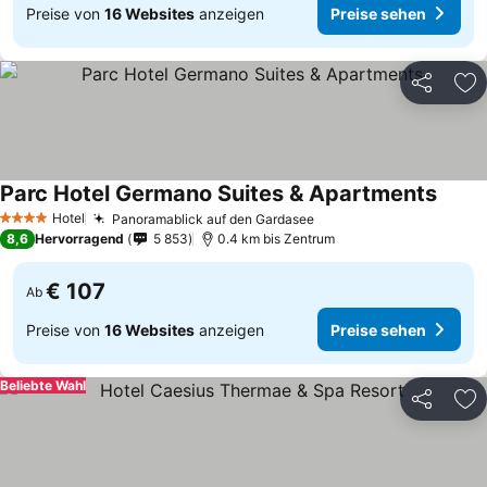
Preise von
16 Websites
anzeigen
Preise sehen
Teilen
Zu
Parc Hotel Germano Suites & Apartments
Hotel
Panoramablick auf den Gardasee
4 Sterne
8,6
Hervorragend
5 853
0.4 km bis Zentrum
€ 107
Ab
Preise von
16 Websites
anzeigen
Preise sehen
Beliebte Wahl
Teilen
Zu