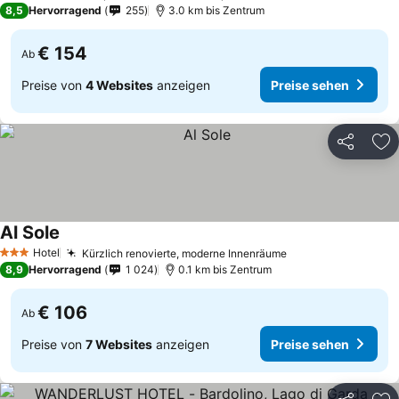
8,5
Hervorragend
255
3.0 km bis Zentrum
€ 154
Ab
Preise von
4 Websites
anzeigen
Preise sehen
Teilen
Zu
Al Sole
Hotel
Kürzlich renovierte, moderne Innenräume
3 Sterne
8,9
Hervorragend
1 024
0.1 km bis Zentrum
€ 106
Ab
Preise von
7 Websites
anzeigen
Preise sehen