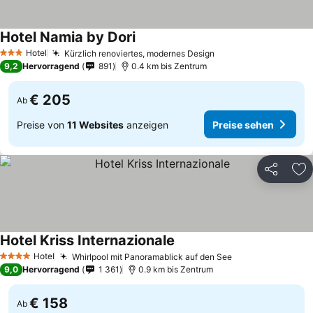
Hotel Namia by Dori
Hotel
Kürzlich renoviertes, modernes Design
3 Sterne
9,2
Hervorragend
891
0.4 km bis Zentrum
€ 205
Ab
Preise von
11 Websites
anzeigen
Preise sehen
Teilen
Zu
Hotel Kriss Internazionale
Hotel
Whirlpool mit Panoramablick auf den See
4 Sterne
9,0
Hervorragend
1 361
0.9 km bis Zentrum
€ 158
Ab