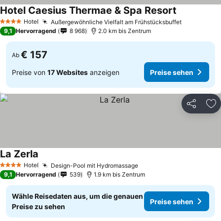
Hotel Caesius Thermae & Spa Resort
Hotel
Außergewöhnliche Vielfalt am Frühstücksbuffet
4 Sterne
9,1
Hervorragend
8 968
2.0 km bis Zentrum
€ 157
Ab
Preise von
17 Websites
anzeigen
Preise sehen
Teilen
Zu
La Zerla
Hotel
Design-Pool mit Hydromassage
4 Sterne
9,1
Hervorragend
539
1.9 km bis Zentrum
Wähle Reisedaten aus, um die genauen
Preise sehen
Preise zu sehen