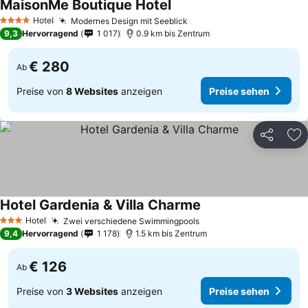
MaisonMe Boutique Hotel
Hotel
Modernes Design mit Seeblick
4 Sterne
9,3
Hervorragend
1 017
0.9 km bis Zentrum
€ 280
Ab
Preise von
8 Websites
anzeigen
Preise sehen
Teilen
Zu
Hotel Gardenia & Villa Charme
Hotel
Zwei verschiedene Swimmingpools
3 Sterne
9,4
Hervorragend
1 178
1.5 km bis Zentrum
€ 126
Ab
Preise von
3 Websites
anzeigen
Preise sehen