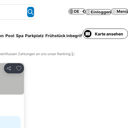
DE · €
Menü
Einloggen
Karte ansehen
on
Pool
Spa
Parkplatz
Frühstück inbegriffen
Innenpool
Kostenl
eeinflussen Zahlungen an uns unser Ranking
Zu Favoriten hinzufügen
Teilen