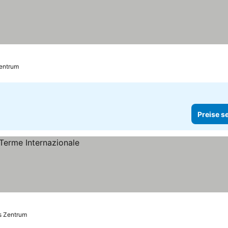
Zentrum
Preise s
s Zentrum