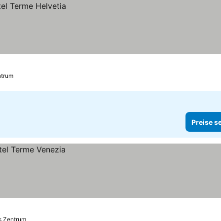
ntrum
Preise s
is Zentrum