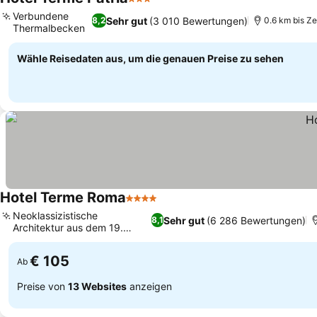
3 Sterne
Verbundene
Sehr gut
(3 010 Bewertungen)
8,2
0.6 km bis Z
Thermalbecken
Wähle Reisedaten aus, um die genauen Preise zu sehen
Hotel Terme Roma
4 Sterne
Neoklassizistische
Sehr gut
(6 286 Bewertungen)
8,1
Architektur aus dem 19.
Jahrhundert
€ 105
Ab
Preise von
13 Websites
anzeigen