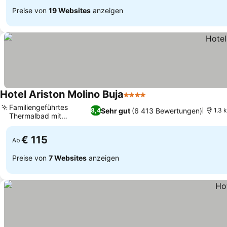
Preise von
19 Websites
anzeigen
Hotel Ariston Molino Buja
4 Sterne
Familiengeführtes
Sehr gut
(6 413 Bewertungen)
8,4
1.3 
Thermalbad mit
Tradition
€ 115
Ab
Preise von
7 Websites
anzeigen