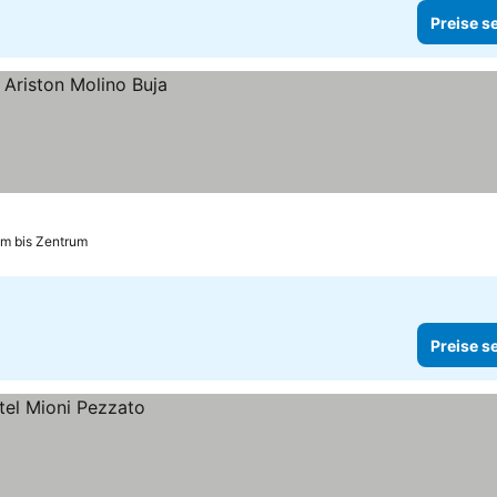
Preise s
km bis Zentrum
Preise s