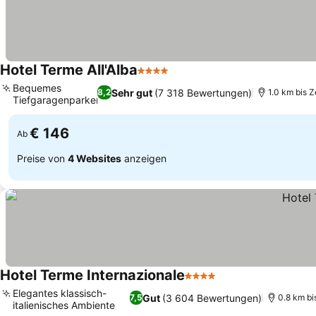
Hotel Terme All'Alba
4 Sterne
Bequemes
Sehr gut
(7 318 Bewertungen)
8,2
1.0 km bis 
Tiefgaragenparken
€ 146
Ab
Preise von
4 Websites
anzeigen
Hotel Terme Internazionale
4 Sterne
Elegantes klassisch-
Gut
(3 604 Bewertungen)
7,5
0.8 km bi
italienisches Ambiente