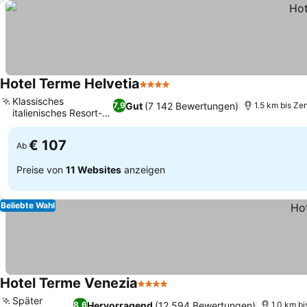
Hotel Terme Helvetia
4 Sterne
Klassisches
Gut
(7 142 Bewertungen)
7,9
1.5 km bis Ze
italienisches Resort-
Flair
€ 107
Ab
Preise von
11 Websites
anzeigen
Beliebte Wahl
Hotel Terme Venezia
4 Sterne
Später
Hervorragend
(12 594 Bewertungen)
8,6
1.0 km b