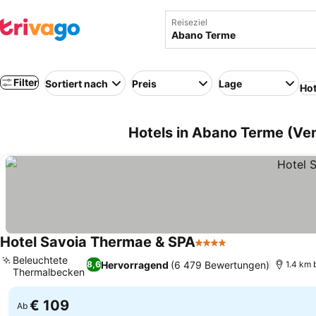
Reiseziel
Filter
Sortiert nach
Preis
Lage
Hot
Hotels in Abano Terme (Vene
Hotel Savoia Thermae & SPA
4 Sterne
Beleuchtete
Hervorragend
(6 479 Bewertungen)
8,6
1.4 km 
Thermalbecken
€ 109
Ab