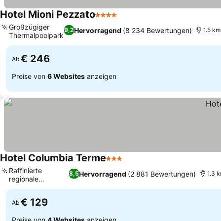
Hotel Mioni Pezzato
4 Sterne
Großzügiger
Hervorragend
(8 234 Bewertungen)
9,2
1.5 km
Thermalpoolpark
€ 246
Ab
Preise von
6 Websites
anzeigen
Hotel Columbia Terme
3 Sterne
Raffinierte
Hervorragend
(2 881 Bewertungen)
8,5
1.3 
regionale
Gastronomie
€ 129
Ab
Preise von
4 Websites
anzeigen