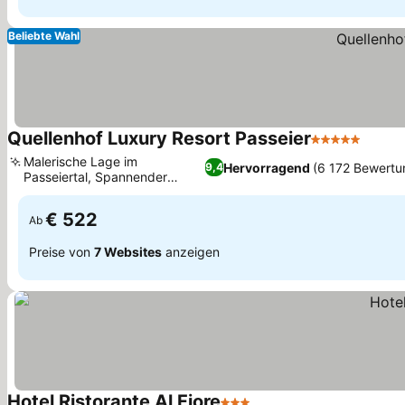
Beliebte Wahl
Quellenhof Luxury Resort Passeier
5 Sterne
Preis
Malerische Lage im
Hervorragend
(6 172 Bewertu
9,4
Passeiertal, Spannender
Preise sehen
Acqua Family Parc
€ 522
Ab
Preise von
7 Websites
anzeigen
Hotel Ristorante Al Fiore