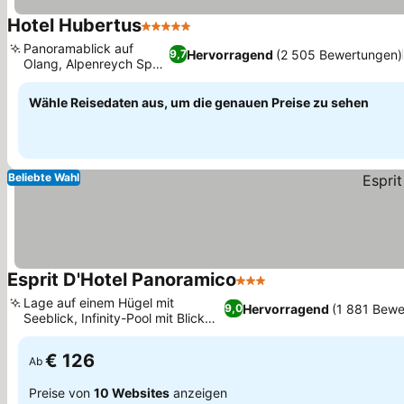
Hotel Hubertus
5 Sterne
Preise sehen
Panoramablick auf
Hervorragend
(2 505 Bewertungen)
9,7
Olang, Alpenreych Spa-
Preise sehen
Welt
Wähle Reisedaten aus, um die genauen Preise zu sehen
Beliebte Wahl
Esprit D'Hotel Panoramico
3 Sterne
Preise sehen
Lage auf einem Hügel mit
Hervorragend
(1 881 Bewe
9,0
Seeblick, Infinity-Pool mit Blick
Preise sehen
auf den Iseosee
€ 126
Ab
Preise von
10 Websites
anzeigen