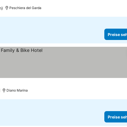
n)
Peschiera del Garda
Preise se
)
Diano Marina
Preise se