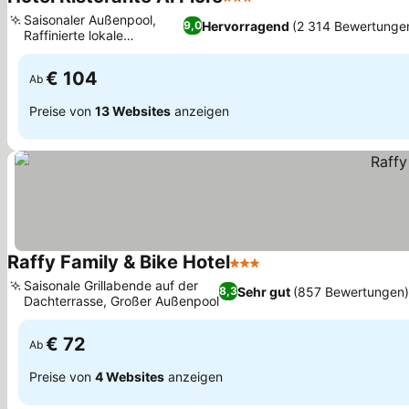
3 Sterne
Preise sehen
Saisonaler Außenpool,
Hervorragend
(2 314 Bewertunge
9,0
Raffinierte lokale
Preise sehen
Gastronomie
€ 104
Ab
Preise von
13 Websites
anzeigen
Raffy Family & Bike Hotel
3 Sterne
Preise sehen
Saisonale Grillabende auf der
Sehr gut
(857 Bewertungen
8,3
Dachterrasse, Großer Außenpool
Preise sehen
€ 72
Ab
Preise von
4 Websites
anzeigen