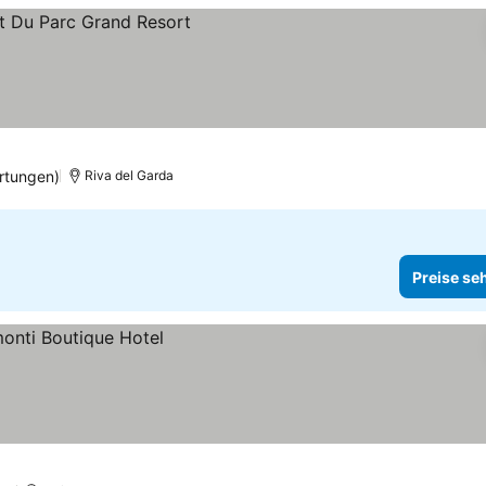
en
rtungen)
Riva del Garda
Preise se