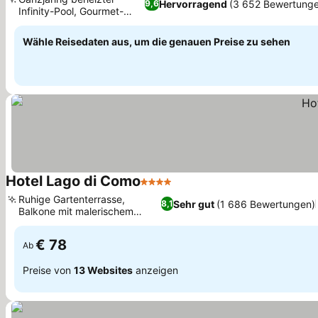
Hervorragend
(3 652 Bewertung
9,6
Infinity-Pool, Gourmet-
Preise sehen
Erlebnisse
Wähle Reisedaten aus, um die genauen Preise zu sehen
Hotel Lago di Como
4 Sterne
Preise sehen
Ruhige Gartenterrasse,
Sehr gut
(1 686 Bewertungen)
8,1
Balkone mit malerischem
Preise sehen
Bergblick
€ 78
Ab
Preise von
13 Websites
anzeigen