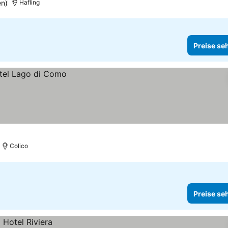
en)
Hafling
Preise se
Colico
Preise se