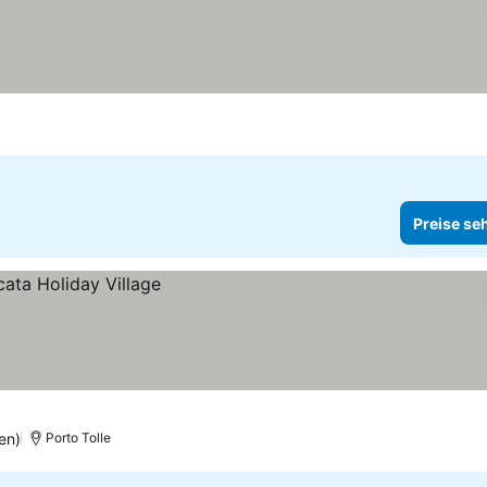
Preise se
en)
Porto Tolle