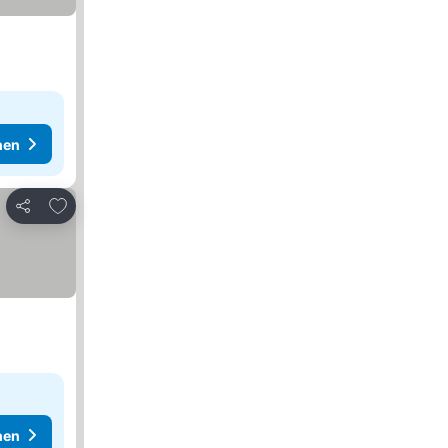
hen
Zu Favoriten hinzufügen
Teilen
hen