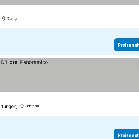
Olang
Preise se
rtungen)
Fonteno
Preise se