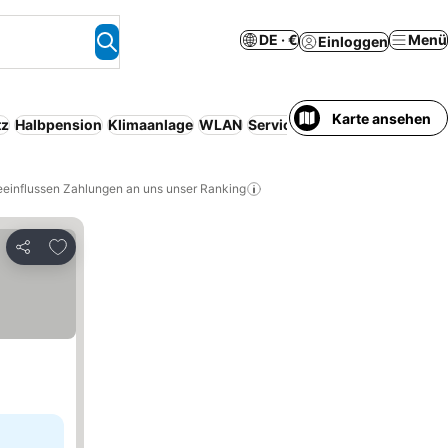
DE · €
Menü
Einloggen
Karte ansehen
tz
Halbpension
Klimaanlage
WLAN
Serviced apartment
eeinflussen Zahlungen an uns unser Ranking
Zu Favoriten hinzufügen
Teilen