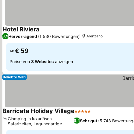
Hotel Riviera
Preise sehen
Hervorragend
(1 530 Bewertungen)
8,9
Arenzano
€ 59
Ab
Preise von
3 Websites
anzeigen
Beliebte Wahl
Barricata Holiday Village
5 Sterne
Preise sehen
Glamping in luxuriösen
Sehr gut
(5 743 Bewertung
8,4
Safarizelten, Lagunenartige
Preise sehen
Swimmingpools