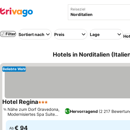
Reiseziel
Filter
Sortiert nach
Preis
Lage
Hot
Hotels in Norditalien (Italie
Beliebte Wahl
Hotel Regina
3 Sterne
Preise sehen
Nähe zum Dorf Gravedona,
Hervorragend
(2 217 Bewertun
9,1
Modernisiertes Spa Suite
Preise sehen
Erlebnis
€ 94
Ab