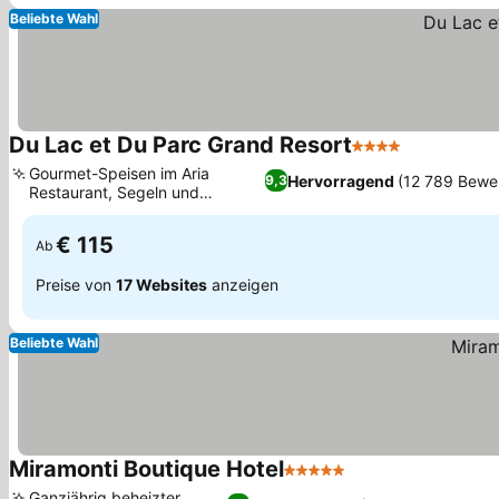
Beliebte Wahl
Du Lac et Du Parc Grand Resort
4 Sterne
Preise seh
Gourmet-Speisen im Aria
Hervorragend
(12 789 Bewe
9,3
Restaurant, Segeln und
Preise sehen
Wassersport vor Ort
€ 115
Ab
Preise von
17 Websites
anzeigen
Beliebte Wahl
Miramonti Boutique Hotel
5 Sterne
Preise sehen
Ganzjährig beheizter