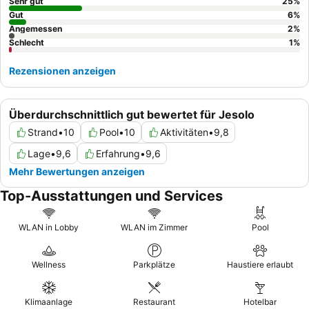
ein Höhepunkt. Für ein ruhigeres Erlebnis können Gäste ein
Sehr gut
25
%
Zimmer mit Gartenblick anfragen, da es in einigen Zimmern zu
Gut
6
%
Angemessen
2
%
Lärmübertragungen kommen kann.
Schlecht
1
%
Rezensionen anzeigen
Überdurchschnittlich gut bewertet für Jesolo
Strand
•
10
Pool
•
10
Aktivitäten
•
9,8
Lage
•
9,6
Erfahrung
•
9,6
Mehr Bewertungen anzeigen
Top-Ausstattungen und Services
WLAN in Lobby
WLAN im Zimmer
Pool
Wellness
Parkplätze
Haustiere erlaubt
Klimaanlage
Restaurant
Hotelbar