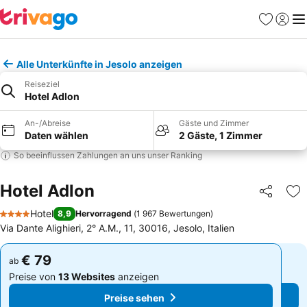
Favoriten
Einlog
Me
Alle Unterkünfte in Jesolo anzeigen
Reiseziel
Hotel Adlon
An-/Abreise
Gäste und Zimmer
Daten wählen
2 Gäste, 1 Zimmer
So beeinflussen Zahlungen an uns unser Ranking
Hotel Adlon
Teilen
Zu
Hotel
8,9
Hervorragend
(
1 967 Bewertungen
)
4 Sterne
Via Dante Alighieri, 2° A.M., 11, 30016, Jesolo, Italien
€ 79
€ 79
ab
ab
Preise von
13 Websites
anzeigen
Preise von
13 Websites
anzeigen
Preise sehen
Preise sehen