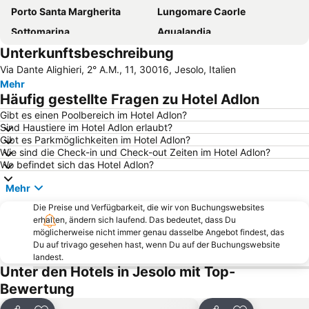
Porto Santa Margherita
Lungomare Caorle
Sottomarina
Aqualandia
Unterkunftsbeschreibung
Lignano Rivera
Via Andrea Bafile
Via Dante Alighieri, 2° A.M., 11, 30016, Jesolo, Italien
Lido
Markusplatz
Mehr
Lignano Pineta
Venezia-Mestre railway station
Häufig gestellte Fragen zu Hotel Adlon
San Marco
Lignano Riviera Beach
Gibt es einen Poolbereich im Hotel Adlon?
Sind Haustiere im Hotel Adlon erlaubt?
Duna Verde
Punta Sabbioni
Gibt es Parkmöglichkeiten im Hotel Adlon?
Flughafen Venedig-Tessera
Cannaregio
Wie sind die Check-in und Check-out Zeiten im Hotel Adlon?
Wo befindet sich das Hotel Adlon?
Lido Venezia
Aquasplash
Mehr
Spiaggia di Ponente
Lignano Pineta Beach
Die Preise und Verfügbarkeit, die wir von Buchungswebsites
Spiaggia di Levante
Sottomarina
erhalten, ändern sich laufend. Das bedeutet, dass Du
La Biennale di Venezia
Port Punta Sabbioni
möglicherweise nicht immer genau dasselbe Angebot findest, das
Du auf trivago gesehen hast, wenn Du auf der Buchungswebsite
Dorsoduro
Rosolina Mare
landest.
Unter den Hotels in Jesolo mit Top-
Venedig Simplon Orient-Express
Giudecca
Bewertung
Cavallino Beach
Cavallino Treporti Lido