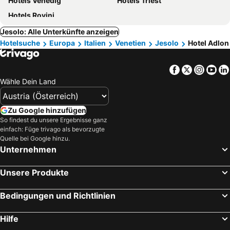
Hotels Venedig
Hotels Triest
Hotels Rovinj
Jesolo: Alle Unterkünfte anzeigen
Hotelsuche
Europa
Italien
Venetien
Jesolo
Hotel Adlon
Facebook
Twitter
Insta
Yo
Wähle Dein Land
Zu Google hinzufügen
So findest du unsere Ergebnisse ganz
einfach: Füge trivago als bevorzugte
Quelle bei Google hinzu.
Unternehmen
Unsere Produkte
Bedingungen und Richtlinien
Hilfe