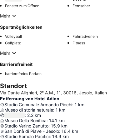
Fenster zum Öffnen
Fernseher
Mehr
Sportmöglichkeiten
Volleyball
Fahrradverleih
Golfplatz
Fitness
Mehr
Barrierefreiheit
barrierefreies Parken
Standort
Via Dante Alighieri, 2° A.M., 11, 30016, Jesolo, Italien
Entfernung von Hotel Adlon
Stadio Comunale Armando Picchi
:
1
km
Museo di storia naturale
:
1
km
:
2.2
km
Museo Della Bonifica
:
14.1
km
Stadio Verino Zanutto
:
15.9
km
San Donà di Piave - Jesolo
:
16.4
km
Stadio Romolo Pacifici
:
16.9
km