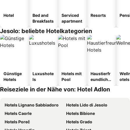
Hotel
Bed and
Serviced
Resorts
Pens
Breakfasts
apartment
Jesolo: beliebte Hotelkategorien
Günstige
Luxushote
Hotels mit
Haustierfr
Well
Hotels
ls
Pool
eundliche
otels
Hotels
Reiseziele in der Nähe von: Hotel Adlon
Hotels Lignano Sabbiadoro
Hotels Lido di Jesolo
Hotels Caorle
Hotels Bibione
Hotels Poreč
Hotels Grado