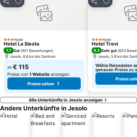
Duna Verde
Canal Grande
Teilen
Zu Favoriten hinzufügen
Teilen
Zu Favoriten
Sottomarina
Marghera
Rialtobrücke
Jesolo Marina
Castello
Piazzale Zenith
Aquafollie
Centro Storico di Chioggia
Hotel
Hotel
3 Sterne
3 Sterne
Hotel La Siesta
Hotel Trevi
Jesolo Sand Nativity - Presepe di sabbia
Hafen von Venedig
7,7
8,3
Gut
(
921 Bewertungen
)
Sehr gut
(
833 Bewe
Beach Fitness
Rosolina Mare
Jesolo, 6.8 km bis Zentrum
Jesolo, 5.8 km bis Zen
Wähle Reisedaten a
€ 115
ab
genauen Preise zu 
Preise von
1 Website
anzeigen
Preise se
Preise sehen
Alle Unterkünfte in Jesolo anzeigen
Andere Unterkünfte in Jesolo