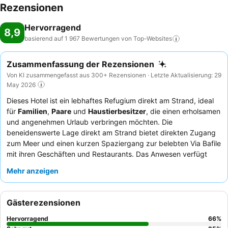
Rezensionen
Hervorragend
8,9
basierend auf 1 967 Bewertungen von
Top-Websites
Zusammenfassung der Rezensionen
Von KI zusammengefasst aus 300+ Rezensionen · Letzte Aktualisierung: 29
May 2026
Dieses Hotel ist ein lebhaftes Refugium direkt am Strand, ideal
für
Familien
,
Paare
und
Haustierbesitzer
, die einen erholsamen
und angenehmen Urlaub verbringen möchten. Die
beneidenswerte Lage direkt am Strand bietet direkten Zugang
zum Meer und einen kurzen Spaziergang zur belebten Via Bafile
mit ihren Geschäften und Restaurants. Das Anwesen verfügt
über einen wunderschönen
Swimmingpool
mit Hydromassage
Mehr anzeigen
und bietet kostenlose Strandleistungen wie Sonnenschirme und
Liegestühle. Die Gäste loben stets die außergewöhnliche
Freundlichkeit und Professionalität des Personals, und die
Gästerezensionen
kulinarischen Angebote
, insbesondere das reichhaltige
Frühstücksbuffet und die Gourmet-Gerichte im Restaurant, sind
Hervorragend
66
%