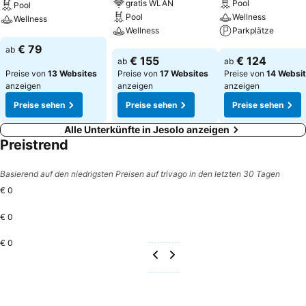
gratis WLAN
Pool
Pool
Pool
Wellness
Wellness
Wellness
Parkplätze
Preise sehen
€ 79
ab
Preise sehen
Preise sehen
€ 155
€ 124
ab
ab
Preise von
13 Websites
Preise von
17 Websites
Preise von
14 Websi
anzeigen
anzeigen
anzeigen
Preise sehen
Preise sehen
Preise sehen
Alle Unterkünfte in Jesolo anzeigen
Preistrend
Basierend auf den niedrigsten Preisen auf trivago in den letzten 30 Tagen
€ 0
€ 0
€ 0