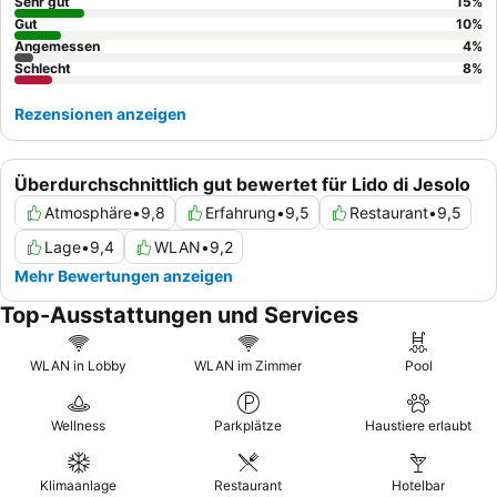
empfiehlt es sich, ein Zimmer mit Gartenblick anzufragen.
Sehr gut
15
%
Gut
10
%
Angemessen
4
%
Schlecht
8
%
Rezensionen anzeigen
Überdurchschnittlich gut bewertet für Lido di Jesolo
Atmosphäre
•
9,8
Erfahrung
•
9,5
Restaurant
•
9,5
Lage
•
9,4
WLAN
•
9,2
Mehr Bewertungen anzeigen
Top-Ausstattungen und Services
WLAN in Lobby
WLAN im Zimmer
Pool
Wellness
Parkplätze
Haustiere erlaubt
Klimaanlage
Restaurant
Hotelbar