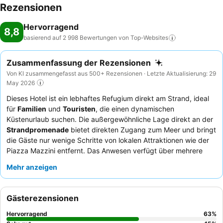
Rezensionen
Hervorragend
8,8
basierend auf 2 998 Bewertungen von
Top-Websites
Zusammenfassung der Rezensionen
Von KI zusammengefasst aus 500+ Rezensionen · Letzte Aktualisierung: 29
May 2026
Dieses Hotel ist ein lebhaftes Refugium direkt am Strand, ideal
für
Familien
und
Touristen
, die einen dynamischen
Küstenurlaub suchen. Die außergewöhnliche Lage direkt an der
Strandpromenade
bietet direkten Zugang zum Meer und bringt
die Gäste nur wenige Schritte von lokalen Attraktionen wie der
Piazza Mazzini entfernt. Das Anwesen verfügt über mehrere
Swimmingpools
, darunter einen beheizten Innenpool, und
Mehr anzeigen
einen einladenden Spa-Bereich zur Entspannung. Die Gäste
loben stets die Freundlichkeit und Professionalität des
Personals, und das reichhaltige, abwechslungsreiche Buffet,
Gästerezensionen
insbesondere das umfangreiche Frühstück mit Optionen für
Zöliakiebetroffene, erhält hohes Lob. Für ein ruhigeres Erlebnis
Hervorragend
63
%