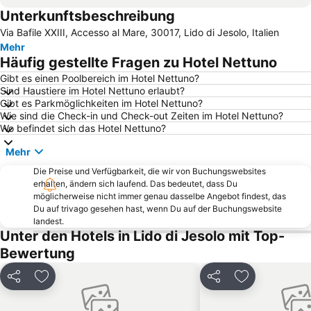
Unterkunftsbeschreibung
Lignano Rivera
Via Andrea Bafile
Via Bafile XXIII, Accesso al Mare, 30017, Lido di Jesolo, Italien
Lido
Markusplatz
Mehr
Lignano Pineta
Venezia-Mestre railway station
Häufig gestellte Fragen zu Hotel Nettuno
San Marco
Lignano Riviera Beach
Gibt es einen Poolbereich im Hotel Nettuno?
Sind Haustiere im Hotel Nettuno erlaubt?
Duna Verde
Punta Sabbioni
Gibt es Parkmöglichkeiten im Hotel Nettuno?
Flughafen Venedig-Tessera
Cannaregio
Wie sind die Check-in und Check-out Zeiten im Hotel Nettuno?
Wo befindet sich das Hotel Nettuno?
Lido Venezia
Aquasplash
Mehr
Spiaggia di Ponente
Lignano Pineta Beach
Die Preise und Verfügbarkeit, die wir von Buchungswebsites
Spiaggia di Levante
Sottomarina
erhalten, ändern sich laufend. Das bedeutet, dass Du
La Biennale di Venezia
Port Punta Sabbioni
möglicherweise nicht immer genau dasselbe Angebot findest, das
Du auf trivago gesehen hast, wenn Du auf der Buchungswebsite
Dorsoduro
Rosolina Mare
landest.
Unter den Hotels in Lido di Jesolo mit Top-
Venedig Simplon Orient-Express
Giudecca
Bewertung
Cavallino Beach
Cavallino Treporti Lido
Duna Verde
Canal Grande
Teilen
Zu Favoriten hinzufügen
Teilen
Zu Favoriten
Sottomarina
Marghera