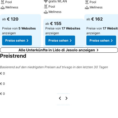
gratis WLAN
Pool
Pool
Pool
Wellness
Wellness
Wellness
Preise sehen
Preise sehen
€ 120
€ 162
ab
ab
Preise sehen
€ 155
ab
Preise von
5 Websites
Preise von
17 Websites
Preise von
17 Websi
anzeigen
anzeigen
anzeigen
Preise sehen
Preise sehen
Preise sehen
Alle Unterkünfte in Lido di Jesolo anzeigen
Preistrend
Basierend auf den niedrigsten Preisen auf trivago in den letzten 30 Tagen
€ 0
€ 0
€ 0