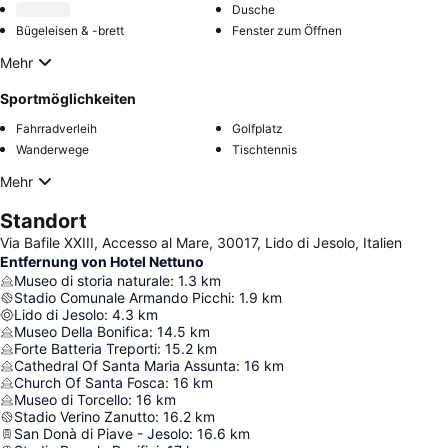
Dusche
Bügeleisen & -brett
Fenster zum Öffnen
Mehr
Sportmöglichkeiten
Fahrradverleih
Golfplatz
Wanderwege
Tischtennis
Mehr
Standort
Via Bafile XXIII, Accesso al Mare, 30017, Lido di Jesolo, Italien
Entfernung von Hotel Nettuno
Museo di storia naturale
:
1.3
km
Stadio Comunale Armando Picchi
:
1.9
km
Lido di Jesolo
:
4.3
km
Museo Della Bonifica
:
14.5
km
Forte Batteria Treporti
:
15.2
km
Cathedral Of Santa Maria Assunta
:
16
km
Church Of Santa Fosca
:
16
km
Museo di Torcello
:
16
km
Stadio Verino Zanutto
:
16.2
km
San Donà di Piave - Jesolo
:
16.6
km