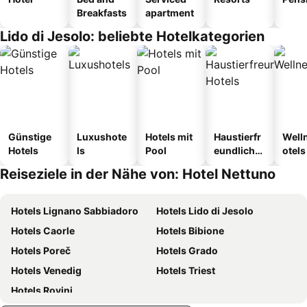
Breakfasts
apartment
Lido di Jesolo: beliebte Hotelkategorien
Günstige
Luxushote
Hotels mit
Haustierfr
Well
Hotels
ls
Pool
eundliche
otels
Hotels
Reiseziele in der Nähe von: Hotel Nettuno
Hotels Lignano Sabbiadoro
Hotels Lido di Jesolo
Hotels Caorle
Hotels Bibione
Hotels Poreč
Hotels Grado
Hotels Venedig
Hotels Triest
Hotels Rovinj