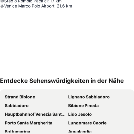
Stadio Romolo Pacifici
:
17
km
Venice Marco Polo Airport
:
21.6
km
Entdecke Sehenswürdigkeiten in der Nähe
Karte vergrößern
Strand Bibione
Lignano Sabbiadoro
Sabbiadoro
Bibione Pineda
Hauptbahnhof Venezia Santa Lucia
Lido Jesolo
Porto Santa Margherita
Lungomare Caorle
Sottomarina
Aqualandia