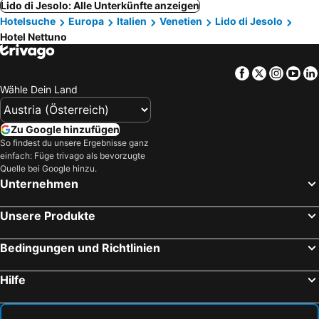
Lido di Jesolo: Alle Unterkünfte anzeigen
Hotelsuche
Europa
Italien
Venetien
Lido di Jesolo
Hotel Nettuno
Facebook
Twitter
Insta
Yo
Wähle Dein Land
Zu Google hinzufügen
So findest du unsere Ergebnisse ganz
einfach: Füge trivago als bevorzugte
Quelle bei Google hinzu.
Unternehmen
Unsere Produkte
Bedingungen und Richtlinien
Hilfe