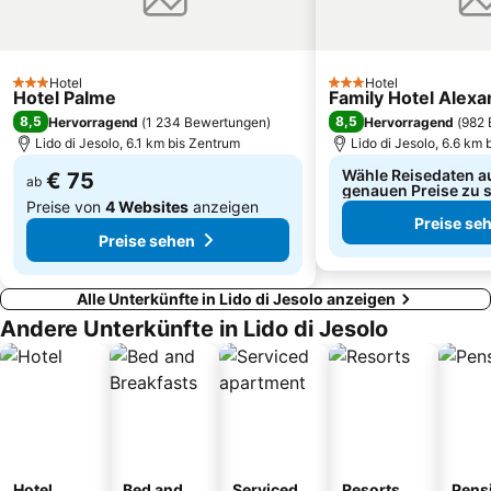
Rialtobrücke
Jesolo Marina
Castello
Piazzale Zenith
Aquafollie
Centro Storico di Chioggia
Hotel
Hotel
3 Sterne
3 Sterne
Hotel Palme
Family Hotel Alex
Jesolo Sand Nativity - Presepe di sabbia
Hafen von Venedig
8,5
8,5
Hervorragend
(
1 234 Bewertungen
)
Hervorragend
(
982 
Beach Fitness
Rosolina Mare
Lido di Jesolo, 6.1 km bis Zentrum
Lido di Jesolo, 6.6 km 
Wähle Reisedaten a
€ 75
ab
genauen Preise zu 
Preise von
4 Websites
anzeigen
Preise se
Preise sehen
Alle Unterkünfte in Lido di Jesolo anzeigen
Andere Unterkünfte in Lido di Jesolo
Hotel
Bed and
Serviced
Resorts
Pens