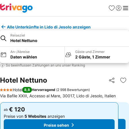
Favoriten
Einlog
Me
Alle Unterkünfte in Lido di Jesolo anzeigen
Reiseziel
Hotel Nettuno
An-/Abreise
Gäste und Zimmer
Daten wählen
2 Gäste, 1 Zimmer
So beeinflussen Zahlungen an uns unser Ranking
Hotel Nettuno
Teilen
Zu
Hotel
8,8
Hervorragend
(
2 998 Bewertungen
)
4 Sterne
Via Bafile XXIII, Accesso al Mare, 30017, Lido di Jesolo, Italien
€ 120
€ 120
ab
ab
Preise von
5 Websites
anzeigen
Preise von
5 Websites
anzeigen
Preise sehen
Preise sehen