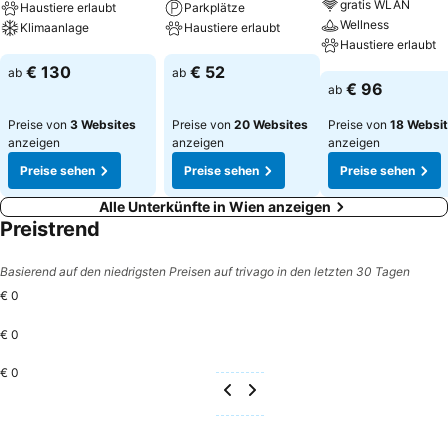
gratis WLAN
Haustiere erlaubt
Parkplätze
Wellness
Klimaanlage
Haustiere erlaubt
Haustiere erlaubt
Preise sehen
Preise sehen
€ 130
€ 52
ab
ab
Preise sehen
€ 96
ab
Preise von
3 Websites
Preise von
20 Websites
Preise von
18 Websi
anzeigen
anzeigen
anzeigen
Preise sehen
Preise sehen
Preise sehen
Alle Unterkünfte in Wien anzeigen
Preistrend
Basierend auf den niedrigsten Preisen auf trivago in den letzten 30 Tagen
€ 0
€ 0
€ 0