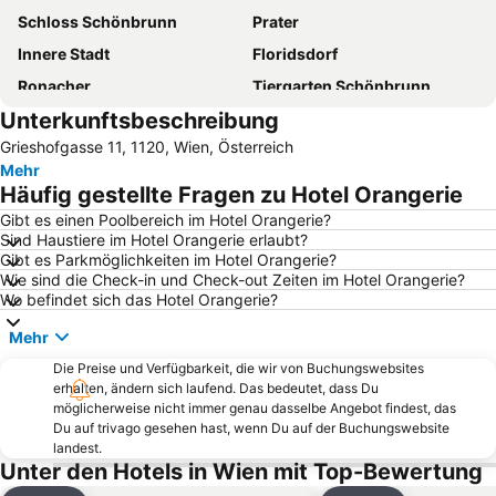
Schloss Schönbrunn
Prater
Innere Stadt
Floridsdorf
Ronacher
Tiergarten Schönbrunn
Unterkunftsbeschreibung
BahnhofCity Wien West
Familypark Neusiedlersee
Grieshofgasse 11, 1120, Wien, Österreich
Mariahilfer Straße
Donaustadt
Mehr
Gasometer City
Donauinsel
Häufig gestellte Fragen zu Hotel Orangerie
Therme Wien
Meidling
Gibt es einen Poolbereich im Hotel Orangerie?
Sind Haustiere im Hotel Orangerie erlaubt?
Ottakring
Hietzing
Gibt es Parkmöglichkeiten im Hotel Orangerie?
Haus des Meeres- Aqua Terra Zoo
Leopoldstadt
Wie sind die Check-in und Check-out Zeiten im Hotel Orangerie?
Wo befindet sich das Hotel Orangerie?
Raimund Theater
Favoriten
Mehr
Wien Simmering
Währing
Die Preise und Verfügbarkeit, die wir von Buchungswebsites
Döbling
Alsergrund
erhalten, ändern sich laufend. Das bedeutet, dass Du
Bahnhof Wien-Meidling
Parndorf Designer Outlet
möglicherweise nicht immer genau dasselbe Angebot findest, das
Du auf trivago gesehen hast, wenn Du auf der Buchungswebsite
Mariahilf
Bahnhof Wien Praterstern
landest.
Unter den Hotels in Wien mit Top-Bewertung
Penzing
Liesing