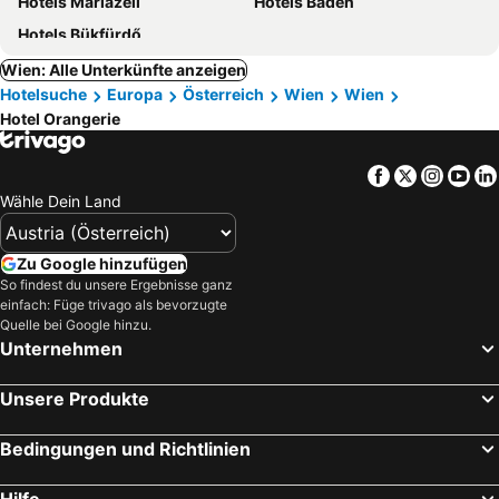
Hotels Mariazell
Hotels Baden
Hotels Bükfürdő
Wien: Alle Unterkünfte anzeigen
Hotelsuche
Europa
Österreich
Wien
Wien
Hotel Orangerie
Facebook
Twitter
Insta
Yo
Wähle Dein Land
Zu Google hinzufügen
So findest du unsere Ergebnisse ganz
einfach: Füge trivago als bevorzugte
Quelle bei Google hinzu.
Unternehmen
Unsere Produkte
Bedingungen und Richtlinien