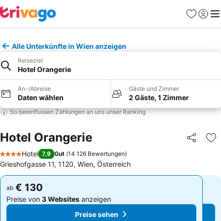
Favoriten
Einlog
Me
Alle Unterkünfte in Wien anzeigen
Reiseziel
Hotel Orangerie
An-/Abreise
Gäste und Zimmer
Daten wählen
2 Gäste, 1 Zimmer
So beeinflussen Zahlungen an uns unser Ranking
Hotel Orangerie
Teilen
Zu
Hotel
7,9
Gut
(
14 126 Bewertungen
)
4 Sterne
Grieshofgasse 11, 1120, Wien, Österreich
€ 130
€ 130
ab
ab
Preise von
3 Websites
anzeigen
Preise von
3 Websites
anzeigen
Preise sehen
Preise sehen