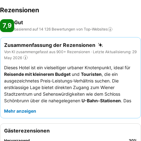
Rezensionen
Gut
7,9
basierend auf 14 126 Bewertungen von
Top-Websites
Zusammenfassung der Rezensionen
Von KI zusammengefasst aus 900+ Rezensionen · Letzte Aktualisierung: 29
May 2026
Dieses Hotel ist ein vielseitiger urbaner Knotenpunkt, ideal für
Reisende mit kleinerem Budget
und
Touristen
, die ein
ausgezeichnetes Preis-Leistungs-Verhältnis suchen. Die
erstklassige Lage bietet direkten Zugang zum Wiener
Stadtzentrum und Sehenswürdigkeiten wie dem Schloss
Schönbrunn über die nahegelegenen
U-Bahn-Stationen
. Das
Hotel bietet geräumige, ruhige Zimmer mit effektiver
Mehr anzeigen
Klimaanlage
für einen komfortablen Aufenthalt. Die Gäste loben
durchweg das
freundliche und hilfsbereite Personal an der
Rezeption
sowie die vielfältigen, frischen Optionen am
Gästerezensionen
Frühstücksbuffet. Für ein ruhigeres Erlebnis können Gäste ein
Zimmer mit Gartenblick anfragen.
Hervorragend
30
%