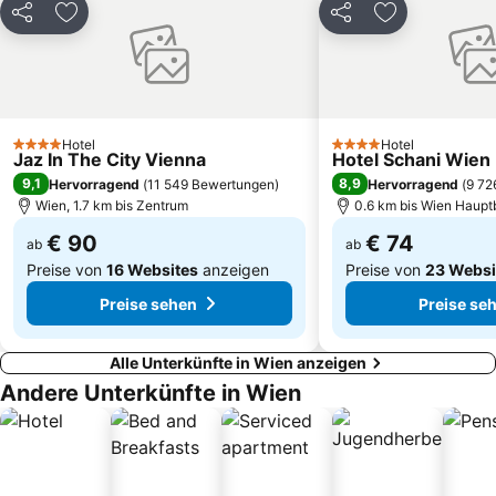
Stephansdom
Römersteinbruch Sankt Margarethen
Teilen
Zu Favoriten hinzufügen
Teilen
Zu Favoriten
Landstraße
Landstraßer Hauptstraße
Wiener Rathaus
Josefstadt
MQ - MuseumsQuartier
Wiener Staatsoper
U2 Station Stadion
Wiener U-Bahn
Hotel
Hotel
4 Sterne
4 Sterne
Jaz In The City Vienna
Hotel Schani Wien
Hernals
Reed Exhibitions Messe Wien
9,1
8,9
Hervorragend
(
11 549 Bewertungen
)
Hervorragend
(
9 72
Lugner City
Neubau
Wien, 1.7 km bis Zentrum
0.6 km bis Wien Haup
Grinzing
Schloss Esterházy
€ 90
€ 74
ab
ab
Preise von
16 Websites
anzeigen
Preise von
23 Websi
Preise sehen
Preise se
Alle Unterkünfte in Wien anzeigen
Andere Unterkünfte in Wien