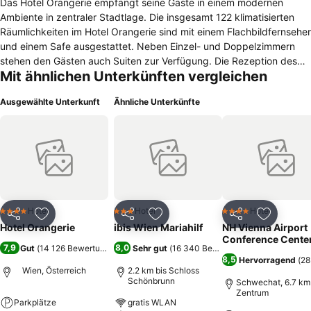
Das Hotel Orangerie empfängt seine Gäste in einem modernen
Ambiente in zentraler Stadtlage. Die insgesamt 122 klimatisierten
Räumlichkeiten im Hotel Orangerie sind mit einem Flachbildfernseher
und einem Safe ausgestattet. Neben Einzel- und Doppelzimmern
stehen den Gästen auch Suiten zur Verfügung. Die Rezeption des
Mit ähnlichen Unterkünften vergleichen
Hotels ist rund um die Uhr besetzt. Darüber hinaus können die
Reisenden von einem modernen Fitnessbereich und einem
Ausgewählte Unterkunft
Ähnliche Unterkünfte
Shuttleservice Gebrauch machen. Im Frühstücksraum erwartet die
Besucher am Morgen ein Buffet. Verschiedene Restaurants finden
sich im Umfeld des Hotels. In nur einer Gehminute erreicht man
beispielsweise das Basilicum. Hier werden sowohl lokale als auch
internationale Spezialitäten serviert. Die U-Bahn-Station
Niederhofstraße befindet sich nur drei Gehminuten vom Hotel
entfernt. Zur Wiener Staatsoper gelangt man von hier aus in einer
guten Viertelstunde mit der Bahn. In etwa der gleichen Fahrtzeit
Hotel
Hotel
Hotel
4 Sterne
3 Sterne
4 Sterne
Teilen
Zu Favoriten hinzufügen
Teilen
Zu Favoriten hinzufügen
Teilen
Zu Favor
erreicht man das Schloss Schönbrunn.
Hotel Orangerie
ibis Wien Mariahilf
NH Vienna Airport
Conference Cente
7,9
8,0
Gut
(
14 126 Bewertungen
)
Sehr gut
(
16 340 Bewertungen
)
8,5
Hervorragend
(
28
Wien, Österreich
2.2 km bis Schloss
Schönbrunn
Schwechat, 6.7 km 
Zentrum
Parkplätze
gratis WLAN