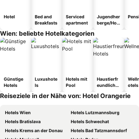
Hotel
Bed and
Serviced
Jugendher
Pens
Breakfasts
apartment
berge/Hos
tel
Wien: beliebte Hotelkategorien
Günstige
Luxushote
Hotels mit
Haustierfr
Well
Hotels
ls
Pool
eundliche
otels
Hotels
Reiseziele in der Nähe von: Hotel Orangerie
Hotels Wien
Hotels Lutzmannsburg
Hotels Bratislava
Hotels Schwechat
Hotels Krems an der Donau
Hotels Bad Tatzmannsdorf