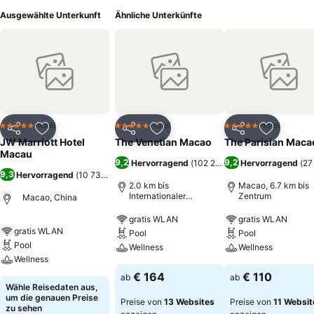
Ausgewählte Unterkunft
Ähnliche Unterkünfte
Hotel
Hotel
Hotel
5 Sterne
5 Sterne
5 Sterne
Teilen
Zu Favoriten hinzufügen
Teilen
Zu Favoriten hinzufügen
Teilen
Zu Favor
JW Marriott Hotel
The Venetian Macao
The Parisian Maca
Macau
9,2
9,2
Hervorragend
(
102 230 Bewertungen
Hervorragend
)
(
27
9,3
Hervorragend
(
10 738 Bewertungen
)
2.0 km bis
Macao, 6.7 km bis
Internationaler
Zentrum
Macao, China
Flughafen Macau
gratis WLAN
gratis WLAN
gratis WLAN
Pool
Pool
Pool
Wellness
Wellness
Wellness
€ 164
€ 110
ab
ab
Wähle Reisedaten aus,
um die genauen Preise
Preise von
13 Websites
Preise von
11 Websit
zu sehen