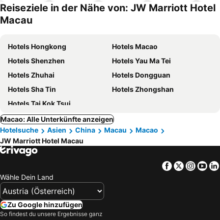
Reiseziele in der Nähe von: JW Marriott Hotel
Macau
Hotels Hongkong
Hotels Macao
Hotels Shenzhen
Hotels Yau Ma Tei
Hotels Zhuhai
Hotels Dongguan
Hotels Sha Tin
Hotels Zhongshan
Hotels Tai Kok Tsui
Macao: Alle Unterkünfte anzeigen
Hotelsuche
Asien
China
Macau
Macao
JW Marriott Hotel Macau
Facebook
Twitter
Insta
Yo
Wähle Dein Land
Zu Google hinzufügen
So findest du unsere Ergebnisse ganz