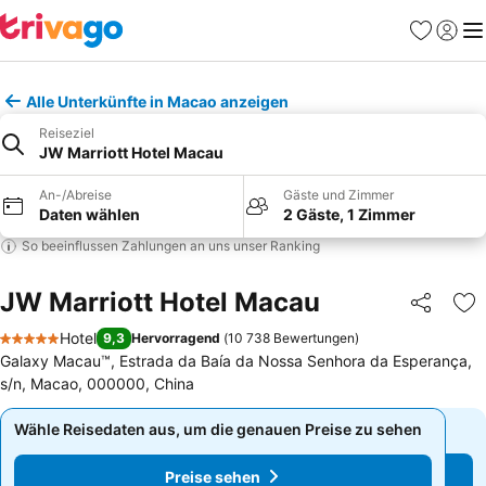
Favoriten
Einlog
Me
Alle Unterkünfte in Macao anzeigen
Reiseziel
JW Marriott Hotel Macau
An-/Abreise
Gäste und Zimmer
Daten wählen
2 Gäste, 1 Zimmer
So beeinflussen Zahlungen an uns unser Ranking
JW Marriott Hotel Macau
Teilen
Zu
Hotel
9,3
Hervorragend
(
10 738 Bewertungen
)
5 Sterne
Galaxy Macau™, Estrada da Baía da Nossa Senhora da Esperança,
s/n, Macao, 000000, China
Wähle Reisedaten aus, um die genauen Preise zu sehen
Wähle Reisedaten aus, um die genauen Preise zu sehen
Preise sehen
Preise sehen