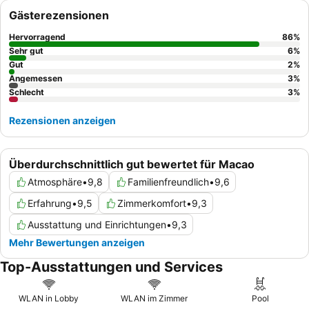
Gastfreundschaft des Personals, insbesondere des
Executive
Gästerezensionen
Lounge Teams
, und die vielfältigen kulinarischen Angebote,
darunter ein reichhaltiges
Frühstücksbuffet
im Urban Kitchen.
Hervorragend
86
%
Für ein gehobenes Erlebnis empfiehlt es sich, ein Zimmer mit
Sehr gut
6
%
Executive Lounge Zugang
Gut
zu buchen, um exklusive Privilegien
2
%
Angemessen
3
%
und eine ruhige Atmosphäre zu genießen.
Schlecht
3
%
Rezensionen anzeigen
Überdurchschnittlich gut bewertet für Macao
Atmosphäre
•
9,8
Familienfreundlich
•
9,6
Erfahrung
•
9,5
Zimmerkomfort
•
9,3
Ausstattung und Einrichtungen
•
9,3
Mehr Bewertungen anzeigen
Top-Ausstattungen und Services
WLAN in Lobby
WLAN im Zimmer
Pool