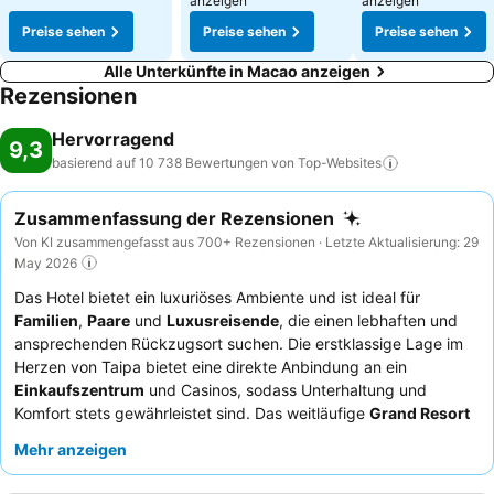
anzeigen
anzeigen
Preise sehen
Preise sehen
Preise sehen
Alle Unterkünfte in Macao anzeigen
Rezensionen
Hervorragend
9,3
basierend auf 10 738 Bewertungen von
Top-Websites
Zusammenfassung der Rezensionen
Von KI zusammengefasst aus 700+ Rezensionen · Letzte Aktualisierung: 29
May 2026
Das Hotel bietet ein luxuriöses Ambiente und ist ideal für
Familien
,
Paare
und
Luxusreisende
, die einen lebhaften und
ansprechenden Rückzugsort suchen. Die erstklassige Lage im
Herzen von Taipa bietet eine direkte Anbindung an ein
Einkaufszentrum
und Casinos, sodass Unterhaltung und
Komfort stets gewährleistet sind. Das weitläufige
Grand Resort
Deck
mit einem aufregenden Wasserpark, einem
Mehr anzeigen
Strömungskanal und einem Wellenbad ist ein Höhepunkt für alle
Altersgruppen. Die Gäste loben stets die außergewöhnliche