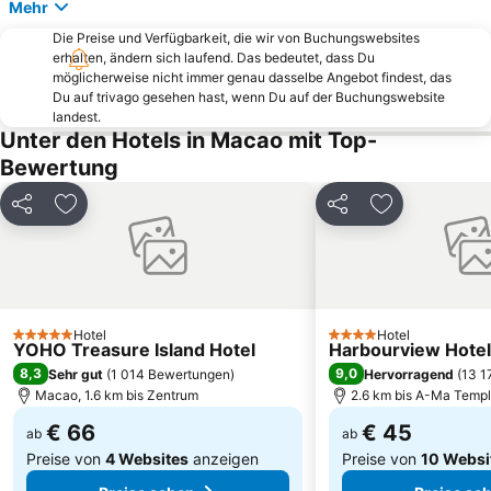
Mehr
Die Preise und Verfügbarkeit, die wir von Buchungswebsites
erhalten, ändern sich laufend. Das bedeutet, dass Du
möglicherweise nicht immer genau dasselbe Angebot findest, das
Du auf trivago gesehen hast, wenn Du auf der Buchungswebsite
landest.
Unter den Hotels in Macao mit Top-
Bewertung
Teilen
Zu Favoriten hinzufügen
Teilen
Zu Favoriten
Hotel
Hotel
5 Sterne
4 Sterne
YOHO Treasure Island Hotel
Harbourview Hote
8,3
9,0
Sehr gut
(
1 014 Bewertungen
)
Hervorragend
(
13 1
Macao, 1.6 km bis Zentrum
2.6 km bis A-Ma Temp
€ 66
€ 45
ab
ab
Preise von
4 Websites
anzeigen
Preise von
10 Websi