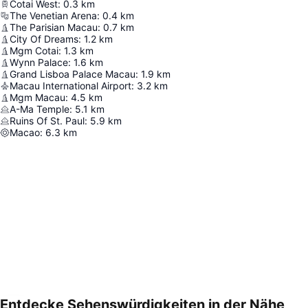
Cotai West
:
0.3
km
The Venetian Arena
:
0.4
km
The Parisian Macau
:
0.7
km
City Of Dreams
:
1.2
km
Mgm Cotai
:
1.3
km
Wynn Palace
:
1.6
km
Grand Lisboa Palace Macau
:
1.9
km
Macau International Airport
:
3.2
km
Mgm Macau
:
4.5
km
A-Ma Temple
:
5.1
km
Ruins Of St. Paul
:
5.9
km
Macao
:
6.3
km
Entdecke Sehenswürdigkeiten in der Nähe