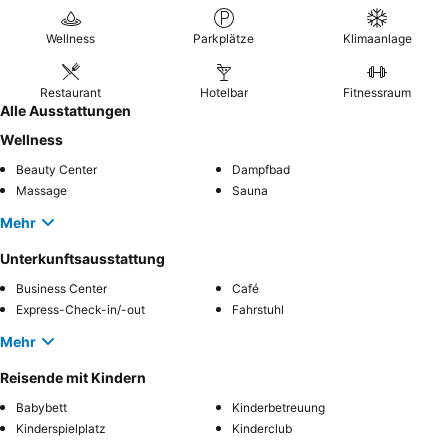
Wellness
Parkplätze
Klimaanlage
Restaurant
Hotelbar
Fitnessraum
Alle Ausstattungen
Wellness
Beauty Center
Dampfbad
Massage
Sauna
Mehr
Unterkunftsausstattung
Business Center
Café
Express-Check-in/-out
Fahrstuhl
Mehr
Reisende mit Kindern
Babybett
Kinderbetreuung
Kinderspielplatz
Kinderclub