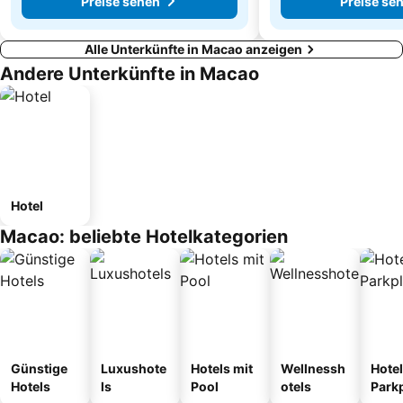
Preise sehen
Preise se
Alle Unterkünfte in Macao anzeigen
Andere Unterkünfte in Macao
Hotel
Macao: beliebte Hotelkategorien
Günstige
Luxushote
Hotels mit
Wellnessh
Hotel
Hotels
ls
Pool
otels
Park