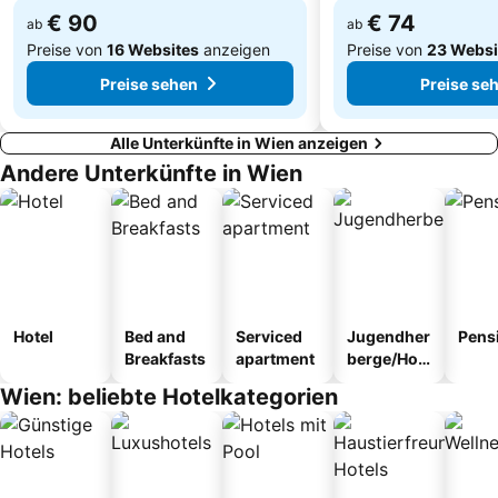
€ 90
€ 74
ab
ab
Preise von
16 Websites
anzeigen
Preise von
23 Websi
Preise sehen
Preise se
Alle Unterkünfte in Wien anzeigen
Andere Unterkünfte in Wien
Hotel
Bed and
Serviced
Jugendher
Pens
Breakfasts
apartment
berge/Hos
tel
Wien: beliebte Hotelkategorien