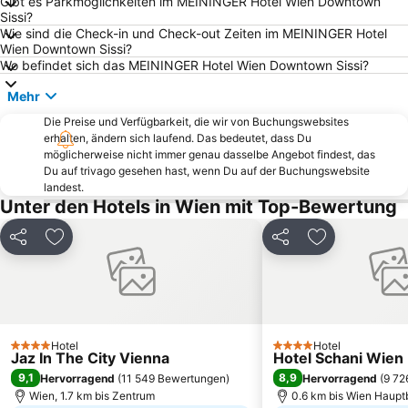
Gibt es Parkmöglichkeiten im MEININGER Hotel Wien Downtown
Favoriten
Wien Simmering
Sissi?
Währing
Döbling
Wie sind die Check-in und Check-out Zeiten im MEININGER Hotel
Wien Downtown Sissi?
Alsergrund
Bahnhof Wien-Meidling
Wo befindet sich das MEININGER Hotel Wien Downtown Sissi?
Parndorf Designer Outlet
Bahnhof Wien Praterstern
Mehr
Mariahilf
Penzing
Die Preise und Verfügbarkeit, die wir von Buchungswebsites
Liesing
Stephansdom
erhalten, ändern sich laufend. Das bedeutet, dass Du
möglicherweise nicht immer genau dasselbe Angebot findest, das
Römersteinbruch Sankt Margarethen
Landstraße
Du auf trivago gesehen hast, wenn Du auf der Buchungswebsite
landest.
Landstraßer Hauptstraße
Wiener Rathaus
Unter den Hotels in Wien mit Top-Bewertung
Josefstadt
MQ - MuseumsQuartier
Wiener Staatsoper
U2 Station Stadion
Teilen
Zu Favoriten hinzufügen
Teilen
Zu Favoriten
Wiener U-Bahn
Reed Exhibitions Messe Wien
Hernals
Neubau
Lugner City
Grinzing
Hotel
Hotel
Schloss Esterházy
U-Bahnlinie U1
4 Sterne
4 Sterne
Jaz In The City Vienna
Hotel Schani Wien
9,1
8,9
Hervorragend
(
11 549 Bewertungen
)
Hervorragend
(
9 72
Wien, 1.7 km bis Zentrum
0.6 km bis Wien Haup