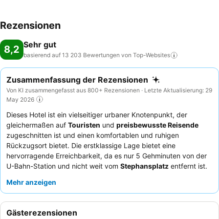
Rezensionen
Sehr gut
8,2
basierend auf 13 203 Bewertungen von
Top-Websites
Zusammenfassung der Rezensionen
Von KI zusammengefasst aus 800+ Rezensionen · Letzte Aktualisierung: 29
May 2026
Dieses Hotel ist ein vielseitiger urbaner Knotenpunkt, der
gleichermaßen auf
Touristen
und
preisbewusste Reisende
zugeschnitten ist und einen komfortablen und ruhigen
Rückzugsort bietet. Die erstklassige Lage bietet eine
hervorragende Erreichbarkeit, da es nur 5 Gehminuten von der
U-Bahn-Station und nicht weit vom
Stephansplatz
entfernt ist.
Die herausragende Annehmlichkeit ist die
Gästeküche
, die für
Mehr anzeigen
ihre Sauberkeit und Funktionalität gelobt wird und es den
Gästen ermöglicht, ihre eigenen Mahlzeiten zuzubereiten. Die
Gäste loben durchweg das
Personal des Hotels
für ihre
Gästerezensionen
außergewöhnliche Freundlichkeit und Hilfsbereitschaft, und das