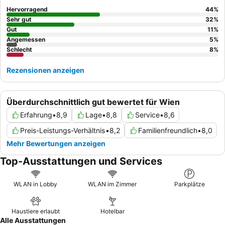
Frühstück wird oft als gut, frisch und abwechslungsreich
Hervorragend
44
%
beschrieben, wobei
vegane Optionen
verfügbar sind. Für einen
Sehr gut
32
%
ruhigeren Aufenthalt wählen Sie ein Zimmer mit Gartenblick.
Gut
11
%
Angemessen
5
%
Schlecht
8
%
Rezensionen anzeigen
Überdurchschnittlich gut bewertet für Wien
Erfahrung
•
8,9
Lage
•
8,8
Service
•
8,6
Preis-Leistungs-Verhältnis
•
8,2
Familienfreundlich
•
8,0
Mehr Bewertungen anzeigen
Top-Ausstattungen und Services
WLAN in Lobby
WLAN im Zimmer
Parkplätze
Haustiere erlaubt
Hotelbar
Alle Ausstattungen