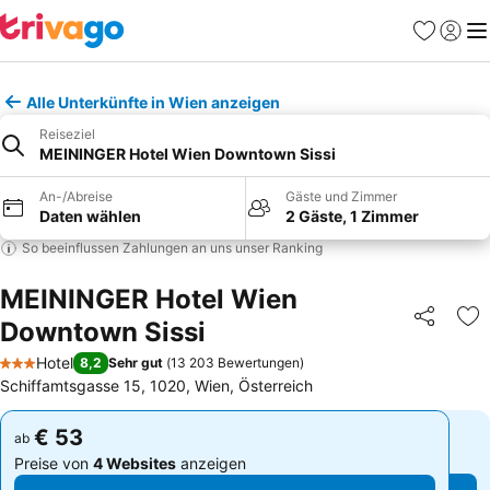
Favoriten
Einlog
Me
Alle Unterkünfte in Wien anzeigen
Reiseziel
MEININGER Hotel Wien Downtown Sissi
An-/Abreise
Gäste und Zimmer
Daten wählen
2 Gäste, 1 Zimmer
So beeinflussen Zahlungen an uns unser Ranking
MEININGER Hotel Wien
Downtown Sissi
Teilen
Zu
Hotel
8,2
Sehr gut
(
13 203 Bewertungen
)
3 Sterne
Schiffamtsgasse 15, 1020, Wien, Österreich
€ 53
€ 53
ab
ab
Preise von
4 Websites
anzeigen
Preise von
4 Websites
anzeigen