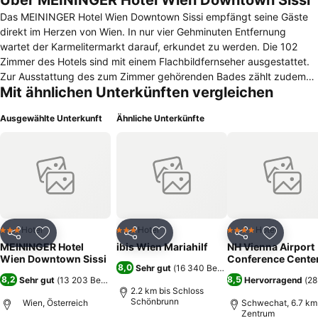
Über MEININGER Hotel Wien Downtown Sissi
Das MEININGER Hotel Wien Downtown Sissi empfängt seine Gäste
direkt im Herzen von Wien. In nur vier Gehminuten Entfernung
wartet der Karmelitermarkt darauf, erkundet zu werden. Die 102
Zimmer des Hotels sind mit einem Flachbildfernseher ausgestattet.
Zur Ausstattung des zum Zimmer gehörenden Bades zählt zudem
Mit ähnlichen Unterkünften vergleichen
ein Fön. Im gesamten Hotel MEININGER Hotel Wien Downtown Sissi
können die Gäste das kostenfreie WLAN nutzen. Zu den
Ausgewählte Unterkunft
Ähnliche Unterkünfte
öffentlichen Bereichen des Hotels gehört eine Gästeküche, in der sie
selbstständig Essen zubereiten können, und eine Gamezone. Auch
ein Gepäckraum und Schließfächer stehen zur Verfügung. Die
weiteren Annehmlichkeiten beinhalten einen Fahrradverleih und
Stellplätze gegen Aufpreis. Neben der Gästeküche zur
Selbstversorgung, bietet das Hotel MEININGER Hotel Wien
Downtown Sissi auch eine Bar, in der verschiedene Getränke und
Cocktails genossen werden können. Die Innenstadt kann in 20
Hotel
Hotel
Hotel
3 Sterne
3 Sterne
4 Sterne
Teilen
Zu Favoriten hinzufügen
Teilen
Zu Favoriten hinzufügen
Teilen
Zu Favor
Minuten bequem erreicht werden. Auch der Karlsplatz und die
MEININGER Hotel
ibis Wien Mariahilf
NH Vienna Airport
Wiener Staatsoper befinden sich nur ungefähr 30 Gehminuten vom
Wien Downtown Sissi
Conference Cente
8,0
Sehr gut
(
16 340 Bewertungen
)
Hotel entfernt. Zudem ist das Schloss Belvedere in 35 Minuten mit
8,2
8,5
Sehr gut
(
13 203 Bewertungen
)
Hervorragend
(
28
den öffentlichen Verkehrsmitteln erreichbar.
2.2 km bis Schloss
Schönbrunn
Wien, Österreich
Schwechat, 6.7 km 
Zentrum