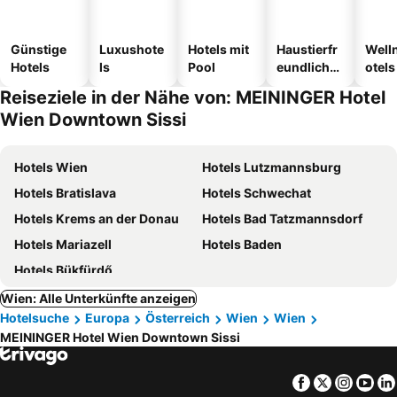
Günstige
Luxushote
Hotels mit
Haustierfr
Well
Hotels
ls
Pool
eundliche
otels
Hotels
Reiseziele in der Nähe von: MEININGER Hotel
Wien Downtown Sissi
Hotels Wien
Hotels Lutzmannsburg
Hotels Bratislava
Hotels Schwechat
Hotels Krems an der Donau
Hotels Bad Tatzmannsdorf
Hotels Mariazell
Hotels Baden
Hotels Bükfürdő
Wien: Alle Unterkünfte anzeigen
Hotelsuche
Europa
Österreich
Wien
Wien
MEININGER Hotel Wien Downtown Sissi
Facebook
Twitter
Insta
Yo