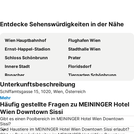
Entdecke Sehenswürdigkeiten in der Nähe
Karte vergrößern
Wien Hauptbahnhof
Flughafen Wien
Ernst-Happel-Stadion
Stadthalle Wien
Schloss Schönbrunn
Prater
Innere Stadt
Floridsdorf
Ronacher
Tiergarten Schönbrunn
Unterkunftsbeschreibung
BahnhofCity Wien West
Mariahilfer Straße
Schiffamtsgasse 15, 1020, Wien, Österreich
Donaustadt
Gasometer City
Mehr
Donauinsel
Therme Wien
Häufig gestellte Fragen zu MEININGER Hotel
Meidling
Ottakring
Wien Downtown Sissi
Hietzing
Haus des Meeres- Aqua Terra Zoo
Gibt es einen Poolbereich im MEININGER Hotel Wien Downtown
Sissi?
Leopoldstadt
Raimund Theater
Sind Haustiere im MEININGER Hotel Wien Downtown Sissi erlaubt?