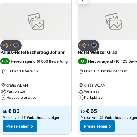
Zu Favoriten hinzufügen
Zu Favoriten hinzuf
Hotel
Hotel
4 Sterne
4 Sterne
Teilen
Teilen
Palais-Hotel Erzherzog Johann
Hotel Weitzer Graz
8,5
8,6
Hervorragend
(
6 006 Bewertungen
)
Hervorragend
(
10 423 Bew
Graz, Österreich
Graz, 0.4 km bis Zentrum
gratis WLAN
gratis WLAN
Parkplätze
Wellness
Haustiere erlaubt
Parkplätze
Preise sehen
Preise sehen
€ 80
€ 65
ab
ab
Preise von
17 Websites
anzeigen
Preise von
21 Websites
anzeige
Preise sehen
Preise sehen