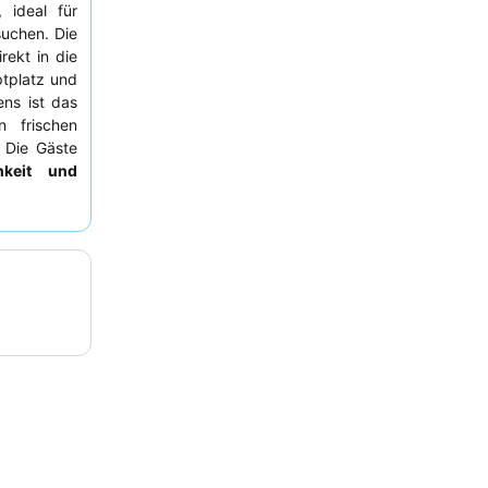
 ideal für
suchen. Die
rekt in die
ptplatz und
ns ist das
 frischen
 Die Gäste
hkeit und
ere des
s zu geben.
Zimmer zum