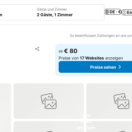
Gäste und Zimmer
DE · €
Ei
en
2 Gäste, 1 Zimmer
So beeinflussen Zahlungen an uns un
Zu Favoriten hinzufügen
€ 80
ab
Teilen
Preise von
17 Websites
anzeigen
Preise sehen