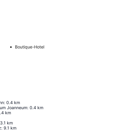
Boutique-Hotel
hn
:
0.4
km
eum Joanneum
:
0.4
km
.4
km
3.1
km
z
:
9.1
km