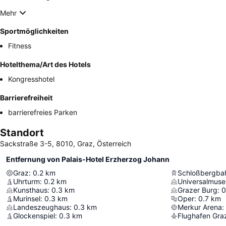
Mehr
Sportmöglichkeiten
Fitness
Hotelthema/Art des Hotels
Kongresshotel
Barrierefreiheit
barrierefreies Parken
Standort
Sackstraße 3-5, 8010, Graz, Österreich
Entfernung von Palais-Hotel Erzherzog Johann
Graz
:
0.2
km
Schloßbergba
Uhrturm
:
0.2
km
Universalmus
Kunsthaus
:
0.3
km
Grazer Burg
:
0
Murinsel
:
0.3
km
Oper
:
0.7
km
Landeszeughaus
:
0.3
km
Merkur Arena
:
Glockenspiel
:
0.3
km
Flughafen Gra