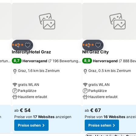
ügen
Zu Favoriten hinzufügen
Zu Favoriten hinz
Hotel
Hotel
4 Sterne
4 Sterne
Teilen
Teilen
IntercityHotel Graz
NH Graz City
8,7
8,9
ertungen
)
Hervorragend
(
7 196 Bewertungen
)
Hervorragend
(
7 888 Be
Graz, 1.6 km bis Zentrum
Graz, 0.5 km bis Zentrum
gratis WLAN
gratis WLAN
Parkplätze
Parkplätze
Haustiere erlaubt
Haustiere erlaubt
Preise sehen
Preise sehen
€ 54
€ 67
ab
ab
n
Preise von
17 Websites
anzeigen
Preise von
16 Websites
anzei
Preise sehen
Preise sehen