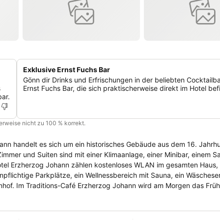
Exklusive Ernst Fuchs Bar
Gönn dir Drinks und Erfrischungen in der beliebten Cocktailba
s
Ernst Fuchs Bar, die sich praktischerweise direkt im Hotel bef
ar.
cherweise nicht zu 100 % korrekt.
hann handelt es sich um ein historisches Gebäude aus dem 16. Jahrh
pflichtige Parkplätze, ein Wellnessbereich mit Sauna, ein Wäschese
 Frühstück
en Genuss einer lokalen Küche. Die Ernst Fuchs Bar lädt zu Cocktail