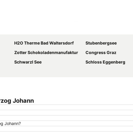
Karte vergrößern
H2O Therme Bad Waltersdorf
Stubenbergsee
Zotter Schokoladenmanufaktur
Congress Graz
Schwarzl See
Schloss Eggenberg
erzog Johann
zog Johann?