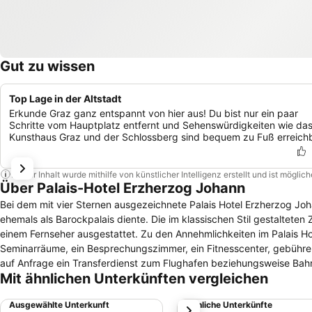
Gut zu wissen
Top Lage in der Altstadt
Erkunde Graz ganz entspannt von hier aus! Du bist nur ein paar
Schritte vom Hauptplatz entfernt und Sehenswürdigkeiten wie da
Kunsthaus Graz und der Schlossberg sind bequem zu Fuß erreichb
Dieser Inhalt wurde mithilfe von künstlicher Intelligenz erstellt und ist mögli
Über Palais-Hotel Erzherzog Johann
Bei dem mit vier Sternen ausgezeichnete Palais Hotel Erzherzog Jo
ehemals als Barockpalais diente. Die im klassischen Stil gestalteten Zimmer und Suiten sind mit einer Klimaanlage, einer Minibar, einem Safe und
einem Fernseher ausgestattet. Zu den Annehmlichkeiten im Palais Hotel Erzherzog Johann zählen kostenloses WLAN im gesamten Haus, drei
Seminarräume, ein Besprechungszimmer, ein Fitnesscenter, gebühren
auf Anfrage ein Transferdienst zum Flughafen beziehungsweise Bahnhof. Im Traditions-Café Erzherzog Johann wird am Morgen das
Mit ähnlichen Unterkünften vergleichen
serviert. Sowohl mittags als auch abends kommen die Gäste hier in d
weiteren Drinks ein. Das Palais Hotel Erzherzog Johann befindet sich nur zwei Gehminuten vom Graz Museum entfernt. Zum Kunsthaus sowie zum
Ausgewählte Unterkunft
Ähnliche Unterkünfte
weiter
Schloßberg gelangt man in jeweils fünf Gehminuten.