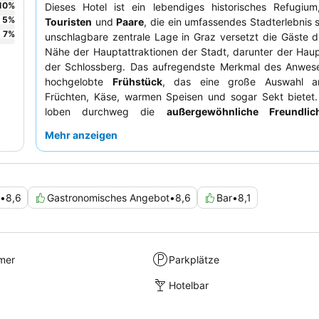
10
%
Dieses Hotel ist ein lebendiges historisches Refugium,
5
%
Touristen
und
Paare
, die ein umfassendes Stadterlebnis 
7
%
unschlagbare zentrale Lage in Graz versetzt die Gäste di
Nähe der Hauptattraktionen der Stadt, darunter der Hau
der Schlossberg. Das aufregendste Merkmal des Anwese
hochgelobte
Frühstück
, das eine große Auswahl an
Früchten, Käse, warmen Speisen und sogar Sekt bietet.
loben durchweg die
außergewöhnliche Freundlic
Hilfsbereitschaft des Personals
, insbesond
Mehr anzeigen
Rezeptionsteams, das dafür bekannt ist, stets sein Beste
Für einen ruhigeren Aufenthalt empfiehlt es sich, ein 
Innenhof anzufordern.
•
8,6
Gastronomisches Angebot
•
8,6
Bar
•
8,1
mer
Parkplätze
Hotelbar