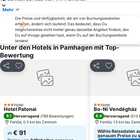
Archäologischer Park Carnuntum
Ondrej Nepela Arena
Mehr
Petržalka
Incheba Expo arena
Die Preise und Verfügbarkeit, die wir von Buchungswebsites
Dschungelpark
Ružinov
erhalten, ändern sich laufend. Das bedeutet, dass Du
möglicherweise nicht immer genau dasselbe Angebot findest, das
Konditor Hauswirth
Burg von Bratislava
Du auf trivago gesehen hast, wenn Du auf der Buchungswebsite
Michaelertor
City Airport Train
landest.
Unter den Hotels in Pamhagen mit Top-
Devín
Hauptplatz von Sopron
Bewertung
Bük railway station
Neue Brücke
Obchodná
Schloss Esterházy - Fertőd
Teilen
Zu Favoriten hinzufügen
Teilen
Zu Favoriten
Balf bath
VOLT Festival
Birdland Golf & Country Clubs
Slowakisches Nationaltheater
Thebener Burg
Čunovo
Jaffa
Szigetköz
Hotel
Hotel
3 Sterne
2 Sterne
Hotel Patonai
Bo-Ni Vendégház
Ufo
Bratislava City Museum
9,1
9,4
Hervorragend
(
789 Bewertungen
)
Hervorragend
(
513 
Fertőd, 0.5 km bis Zentrum
Fertőd, 1.5 km bis Zen
Wähle Reisedaten a
€ 91
ab
genauen Preise zu 