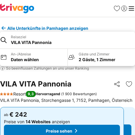
Favoriten
Einlog
Me
Alle Unterkünfte in Pamhagen anzeigen
Reiseziel
VILA VITA Pannonia
An-/Abreise
Gäste und Zimmer
Daten wählen
2 Gäste, 1 Zimmer
So beeinflussen Zahlungen an uns unser Ranking
VILA VITA Pannonia
Teilen
Zu
Resort
9,3
Hervorragend
(
1 900 Bewertungen
)
4 Sterne
VILA VITA Pannonia, Storchengasse 1, 7152, Pamhagen, Österreich
€ 242
€ 242
ab
ab
Preise von
14 Websites
anzeigen
Preise von
14 Websites
anzeigen
Preise sehen
Preise sehen