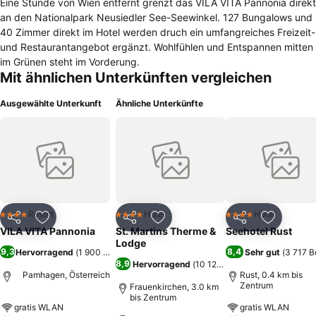
Eine Stunde von Wien entfernt grenzt das VILA VITA Pannonia direkt
an den Nationalpark Neusiedler See-Seewinkel. 127 Bungalows und
40 Zimmer direkt im Hotel werden druch ein umfangreiches Freizeit-
und Restaurantangebot ergänzt. Wohlfühlen und Entspannen mitten
im Grünen steht im Vorderung.
Mit ähnlichen Unterkünften vergleichen
Ausgewählte Unterkunft
Ähnliche Unterkünfte
Resort
Hotel
Hotel
4 Sterne
4 Sterne
4 Sterne
Teilen
Zu Favoriten hinzufügen
Teilen
Zu Favoriten hinzufügen
Teilen
Zu Favor
VILA VITA Pannonia
St. Martins Therme &
Seehotel Rust
Lodge
9,3
8,4
Hervorragend
(
1 900 Bewertungen
)
Sehr gut
(
3 717 
8,9
Hervorragend
(
10 122 Bewertungen
)
Pamhagen, Österreich
Rust, 0.4 km bis
Zentrum
Frauenkirchen, 3.0 km
bis Zentrum
gratis WLAN
gratis WLAN