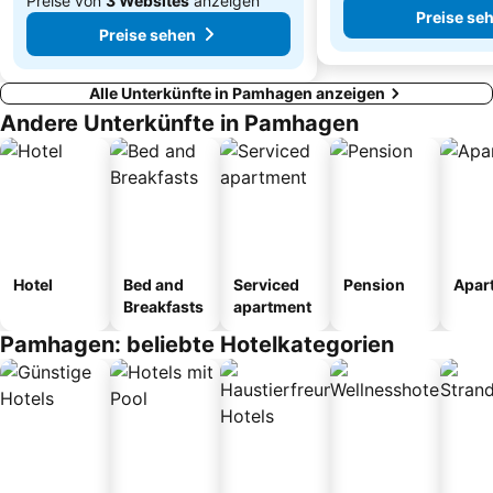
Preise von
3 Websites
anzeigen
Preise se
Preise sehen
Alle Unterkünfte in Pamhagen anzeigen
Andere Unterkünfte in Pamhagen
Hotel
Bed and
Serviced
Pension
Apar
Breakfasts
apartment
Pamhagen: beliebte Hotelkategorien