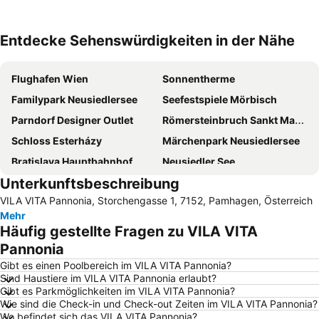
Entdecke Sehenswürdigkeiten in der Nähe
Karte vergrößern
Flughafen Wien
Sonnentherme
Familypark Neusiedlersee
Seefestspiele Mörbisch
Parndorf Designer Outlet
Römersteinbruch Sankt Margarethen
Schloss Esterházy
Märchenpark Neusiedlersee
Bratislava Hauptbahnhof
Neusiedler See
Unterkunftsbeschreibung
Rust center
Bükfürdő Gyógy- és Élménycentrum
VILA VITA Pannonia, Storchengasse 1, 7152, Pamhagen, Österreich
Neusiedler See
Bahnhof Sopron
Mehr
Bükfürdő Health and Adventure Centre
Nivy
Häufig gestellte Fragen zu VILA VITA
Hauptplatz Bratislava
Burg Forchtenstein
Pannonia
Freibad der Stadtgemeinde Oberpullendorf
Aupark
Gibt es einen Poolbereich im VILA VITA Pannonia?
Sind Haustiere im VILA VITA Pannonia erlaubt?
Bratislava osobný prístav
Staré Mesto
Gibt es Parkmöglichkeiten im VILA VITA Pannonia?
Wie sind die Check-in und Check-out Zeiten im VILA VITA Pannonia?
Sopron Shopping Center
Bahnhof Wulkaprodersdorf
Wo befindet sich das VILA VITA Pannonia?