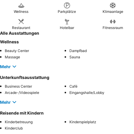
Erlebnis sollten Sie die
Residenz am See Bungalows
in Betracht
ziehen, die über private Saunen und moderne Küchen verfügen.
Wellness
Parkplätze
Klimaanlage
Restaurant
Hotelbar
Fitnessraum
Alle Ausstattungen
Wellness
Beauty Center
Dampfbad
Massage
Sauna
Mehr
Unterkunftsausstattung
Business Center
Café
Arcade-/Videospiele
Eingangshalle/Lobby
Mehr
Reisende mit Kindern
Kinderbetreuung
Kinderspielplatz
Kinderclub