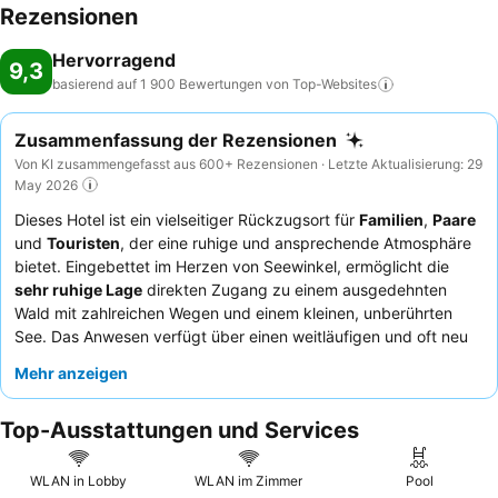
Rezensionen
Hervorragend
9,3
basierend auf 1 900 Bewertungen von
Top-Websites
Zusammenfassung der Rezensionen
Von KI zusammengefasst aus 600+ Rezensionen · Letzte Aktualisierung: 29
May 2026
Dieses Hotel ist ein vielseitiger Rückzugsort für
Familien
,
Paare
und
Touristen
, der eine ruhige und ansprechende Atmosphäre
bietet. Eingebettet im Herzen von Seewinkel, ermöglicht die
sehr ruhige Lage
direkten Zugang zu einem ausgedehnten
Wald mit zahlreichen Wegen und einem kleinen, unberührten
See. Das Anwesen verfügt über einen weitläufigen und oft neu
renovierten
Wellnessbereich
mit mehreren Saunen, einem
Mehr anzeigen
ruhigen Teich und einem Whirlpool sowie vielfältigen
Sportanlagen. Die Gäste loben stets die außergewöhnliche
Top-Ausstattungen und Services
Freundlichkeit und Aufmerksamkeit des Personals sowie das
hervorragende Frühstücksbuffet
mit seiner großen Auswahl an
Bio- und regionalen Produkten. Für ein wirklich luxuriöses
WLAN in Lobby
WLAN im Zimmer
Pool