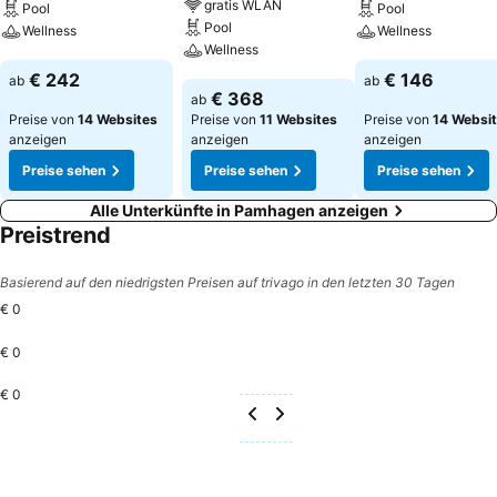
gratis WLAN
Pool
Pool
Pool
Wellness
Wellness
Wellness
Preise sehen
Preise sehen
€ 242
€ 146
ab
ab
Preise sehen
€ 368
ab
Preise von
14 Websites
Preise von
11 Websites
Preise von
14 Websi
anzeigen
anzeigen
anzeigen
Preise sehen
Preise sehen
Preise sehen
Alle Unterkünfte in Pamhagen anzeigen
Preistrend
Basierend auf den niedrigsten Preisen auf trivago in den letzten 30 Tagen
€ 0
€ 0
€ 0