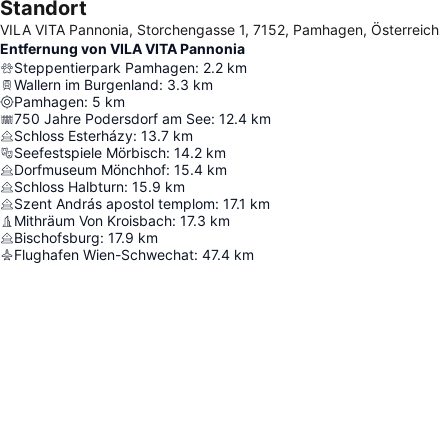
Standort
VILA VITA Pannonia, Storchengasse 1, 7152, Pamhagen, Österreich
Entfernung von VILA VITA Pannonia
Steppentierpark Pamhagen
:
2.2
km
Wallern im Burgenland
:
3.3
km
Pamhagen
:
5
km
750 Jahre Podersdorf am See
:
12.4
km
Schloss Esterházy
:
13.7
km
Seefestspiele Mörbisch
:
14.2
km
Dorfmuseum Mönchhof
:
15.4
km
Schloss Halbturn
:
15.9
km
Szent András apostol templom
:
17.1
km
Mithräum Von Kroisbach
:
17.3
km
Bischofsburg
:
17.9
km
Flughafen Wien-Schwechat
:
47.4
km