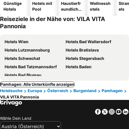
Günstige
Hotels mit
Haustierfr
Wellnessh
Stra
Hotels
Pool
eundliche
otels
els
Hotels
Reiseziele in der Nähe von: VILA VITA
Pannonia
Hotels Wien
Hotels Bad Waltersdorf
Hotels Lutzmannsburg
Hotels Bratislava
Hotels Schwechat
Hotels Stegersbach
Hotels Bad Tatzmannsdorf
Hotels Baden
Hotels Bad Blumau
Pamhagen: Alle Unterkünfte anzeigen
Hotelsuche
Europa
Österreich
Burgenland
Pamhagen
VILA VITA Pannonia
Facebook
Twitter
Insta
Yo
Wähle Dein Land