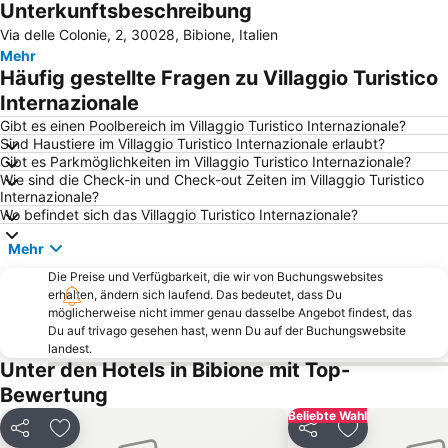
Unterkunftsbeschreibung
Lignano Rivera
Via Andrea Bafile
Via delle Colonie, 2, 30028, Bibione, Italien
Lignano Pineta
Lignano Riviera Beach
Mehr
LifeClass
Duna Verde
Häufig gestellte Fragen zu Villaggio Turistico
Laguna Stella Maris
Stazione Ferroviaria di Udine
Internazionale
Aquasplash
Spiaggia di Ponente
Gibt es einen Poolbereich im Villaggio Turistico Internazionale?
Sind Haustiere im Villaggio Turistico Internazionale erlaubt?
Centro storico
Lignano Pineta Beach
Gibt es Parkmöglichkeiten im Villaggio Turistico Internazionale?
Wie sind die Check-in und Check-out Zeiten im Villaggio Turistico
Spiaggia di Levante
Costa Azzurra
Internazionale?
Portorose beach
Marina Portorož
Wo befindet sich das Villaggio Turistico Internazionale?
Port Punta Sabbioni
Altstadt Piran
Mehr
Katoro
Cavallino Beach
Die Preise und Verfügbarkeit, die wir von Buchungswebsites
erhalten, ändern sich laufend. Das bedeutet, dass Du
Duna Verde
Cavallino Treporti Lido
möglicherweise nicht immer genau dasselbe Angebot findest, das
Spiaggia Principale
St. Bernardin
Du auf trivago gesehen hast, wenn Du auf der Buchungswebsite
landest.
Piazza Grande
Jesolo Marina
Unter den Hotels in Bibione mit Top-
Piazzale Zenith
Outlet Village
Bewertung
Aquafollie
Flughafen Triest
Beliebte Wahl
Teilen
Zu Favoriten hinzufügen
Teilen
Zu Favoriten
Metropol Portorož
Jesolo Sand Nativity - Presepe di sabbia