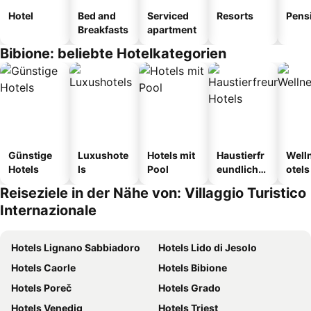
Hotel
Bed and
Serviced
Resorts
Pens
Breakfasts
apartment
Bibione: beliebte Hotelkategorien
Günstige
Luxushote
Hotels mit
Haustierfr
Well
Hotels
ls
Pool
eundliche
otels
Hotels
Reiseziele in der Nähe von: Villaggio Turistico
Internazionale
Hotels Lignano Sabbiadoro
Hotels Lido di Jesolo
Hotels Caorle
Hotels Bibione
Hotels Poreč
Hotels Grado
Hotels Venedig
Hotels Triest