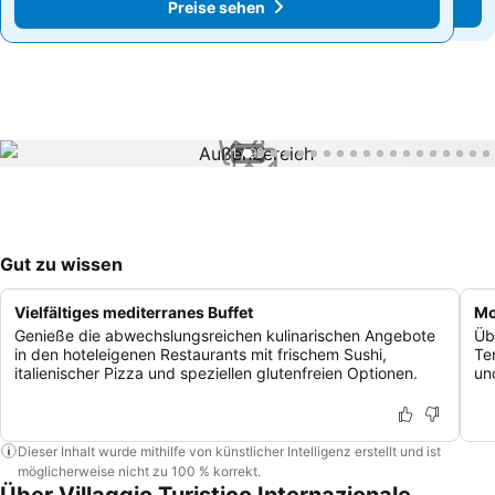
Preise sehen
Preise sehen
1 / 99
Gut zu wissen
Vielfältiges mediterranes Buffet
Mo
Genieße die abwechslungsreichen kulinarischen Angebote
Üb
in den hoteleigenen Restaurants mit frischem Sushi,
Te
italienischer Pizza und speziellen glutenfreien Optionen.
un
Dieser Inhalt wurde mithilfe von künstlicher Intelligenz erstellt und ist
möglicherweise nicht zu 100 % korrekt.