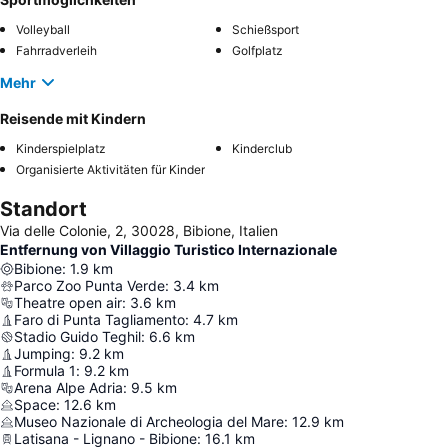
Volleyball
Schießsport
Fahrradverleih
Golfplatz
Mehr
Reisende mit Kindern
Kinderspielplatz
Kinderclub
Organisierte Aktivitäten für Kinder
Standort
Via delle Colonie, 2, 30028, Bibione, Italien
Entfernung von Villaggio Turistico Internazionale
Bibione
:
1.9
km
Parco Zoo Punta Verde
:
3.4
km
Theatre open air
:
3.6
km
Faro di Punta Tagliamento
:
4.7
km
Stadio Guido Teghil
:
6.6
km
Jumping
:
9.2
km
Formula 1
:
9.2
km
Arena Alpe Adria
:
9.5
km
Space
:
12.6
km
Museo Nazionale di Archeologia del Mare
:
12.9
km
Latisana - Lignano - Bibione
:
16.1
km