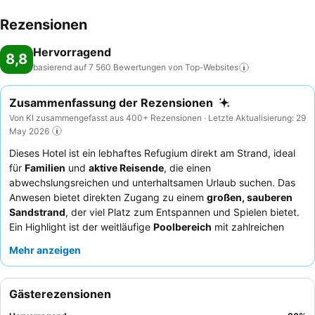
Rezensionen
Hervorragend
8,8
basierend auf 7 560 Bewertungen von
Top-Websites
Zusammenfassung der Rezensionen
Von KI zusammengefasst aus 400+ Rezensionen · Letzte Aktualisierung: 29
May 2026
Dieses Hotel ist ein lebhaftes Refugium direkt am Strand, ideal
für
Familien
und
aktive Reisende
, die einen
abwechslungsreichen und unterhaltsamen Urlaub suchen. Das
Anwesen bietet direkten Zugang zu einem
großen, sauberen
Sandstrand
, der viel Platz zum Entspannen und Spielen bietet.
Ein Highlight ist der weitläufige
Poolbereich
mit zahlreichen
Pools, darunter ein Olympia-Becken mit gelber Wasserrutsche,
Mehr anzeigen
ergänzt durch ein vielfältiges und hochwertiges
Sportprogramm
mit engagierten Trainern. Die Gäste loben stets
das
Animationsteam
für seine Energie und die
Gästerezensionen
abwechslungsreichen Abendshows sowie die vielfältigen,