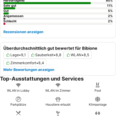
hochwertigen
Frühstücks- und Abendbuffets
. Für ein ruhigeres
Hervorragend
80
%
Erlebnis empfiehlt es sich, ein Apartment oder Cottage
Sehr gut
11
%
anzufragen, von denen viele geräumige Terrassen bieten.
Gut
5
%
Angemessen
2
%
Schlecht
2
%
Rezensionen anzeigen
Überdurchschnittlich gut bewertet für Bibione
Lage
•
9,1
Sauberkeit
•
8,8
WLAN
•
8,5
Zimmerkomfort
•
8,4
Mehr Bewertungen anzeigen
Top-Ausstattungen und Services
WLAN in Lobby
WLAN im Zimmer
Pool
Parkplätze
Haustiere erlaubt
Klimaanlage