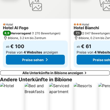
Pri svetilniku
Beach Fitness
Pineta
La Brussa
Vile Park Barnardin
Slovenska Obala
Hotel
Hotel
1 Sterne
3 Sterne
Hotel Al Fogo
Casinò Portorož
Castello di Duino
Hotel Bianchi
8,9
7,1
Hervorragend
(
1 270 Bewertungen
)
(
2 047 Bewertungen
Bibione, 3.2 km bis Zentrum
Bibione, 0.2 km bis Ze
€ 100
€ 61
ab
ab
Preise von
4 Websites
anzeigen
Preise von
4 Websit
Preise sehen
Preise se
Alle Unterkünfte in Bibione anzeigen
Andere Unterkünfte in Bibione