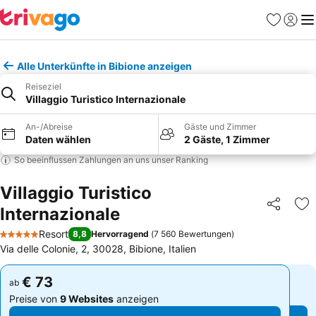
Favoriten
Einlog
Me
Alle Unterkünfte in Bibione anzeigen
Reiseziel
Villaggio Turistico Internazionale
An-/Abreise
Gäste und Zimmer
Daten wählen
2 Gäste, 1 Zimmer
So beeinflussen Zahlungen an uns unser Ranking
Villaggio Turistico
Internazionale
Teilen
Zu
Resort
8,8
Hervorragend
(
7 560 Bewertungen
)
5 Sterne
Via delle Colonie, 2, 30028, Bibione, Italien
€ 73
€ 73
ab
ab
Preise von
9 Websites
anzeigen
Preise von
9 Websites
anzeigen