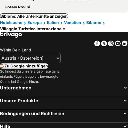
Hotels Rovinj
Bibione: Alle Unterkünfte anzeigen
Hotelsuche
Europa
Italien
Venetien
Bibione
Villaggio Turistico Internazionale
Facebook
Twitter
Insta
Yo
Wähle Dein Land
Zu Google hinzufügen
So findest du unsere Ergebnisse ganz
einfach: Füge trivago als bevorzugte
Quelle bei Google hinzu.
Unternehmen
Unsere Produkte
Bedingungen und Richtlinien
Hilfe