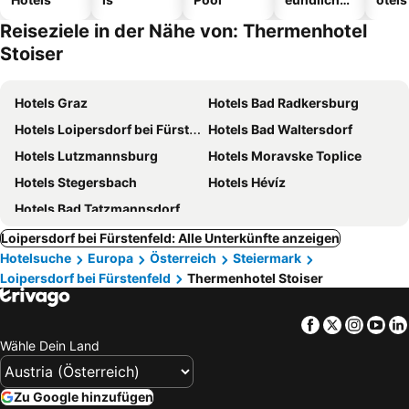
Hotels
Reiseziele in der Nähe von: Thermenhotel
Stoiser
Hotels Graz
Hotels Bad Radkersburg
Hotels Loipersdorf bei Fürstenfeld
Hotels Bad Waltersdorf
Hotels Lutzmannsburg
Hotels Moravske Toplice
Hotels Stegersbach
Hotels Hévíz
Hotels Bad Tatzmannsdorf
Loipersdorf bei Fürstenfeld: Alle Unterkünfte anzeigen
Hotelsuche
Europa
Österreich
Steiermark
Loipersdorf bei Fürstenfeld
Thermenhotel Stoiser
Facebook
Twitter
Insta
Yo
Wähle Dein Land
Zu Google hinzufügen