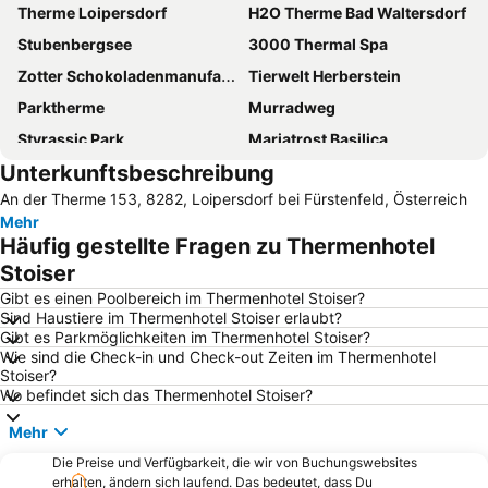
Therme Loipersdorf
H2O Therme Bad Waltersdorf
Stubenbergsee
3000 Thermal Spa
Zotter Schokoladenmanufaktur
Tierwelt Herberstein
Parktherme
Murradweg
Styrassic Park
Mariatrost Basilica
Unterkunftsbeschreibung
Savaria Történelmi Karnevál
Riegersburg
An der Therme 153, 8282, Loipersdorf bei Fürstenfeld, Österreich
Murska Sobota
Szombathely Downtown
Mehr
Szombathely Railway Station
Zum Dokl
Häufig gestellte Fragen zu Thermenhotel
Mühlenhof
Zehnerhaus
Stoiser
Bukovniško jezero
Gibt es einen Poolbereich im Thermenhotel Stoiser?
Sind Haustiere im Thermenhotel Stoiser erlaubt?
Gibt es Parkmöglichkeiten im Thermenhotel Stoiser?
Wie sind die Check-in und Check-out Zeiten im Thermenhotel
Stoiser?
Wo befindet sich das Thermenhotel Stoiser?
Mehr
Die Preise und Verfügbarkeit, die wir von Buchungswebsites
erhalten, ändern sich laufend. Das bedeutet, dass Du