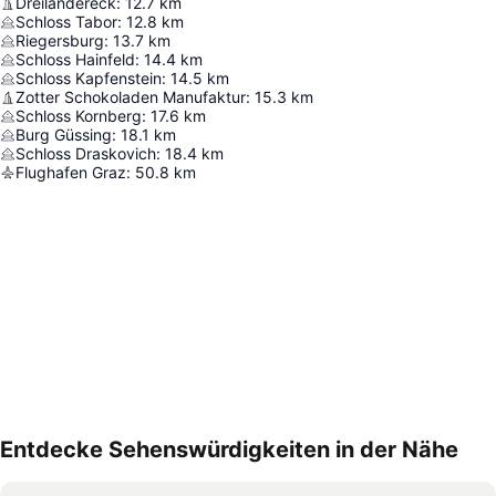
Dreiländereck
:
12.7
km
Schloss Tabor
:
12.8
km
Riegersburg
:
13.7
km
Schloss Hainfeld
:
14.4
km
Schloss Kapfenstein
:
14.5
km
Zotter Schokoladen Manufaktur
:
15.3
km
Schloss Kornberg
:
17.6
km
Burg Güssing
:
18.1
km
Schloss Draskovich
:
18.4
km
Flughafen Graz
:
50.8
km
Entdecke Sehenswürdigkeiten in der Nähe
Karte vergrößern