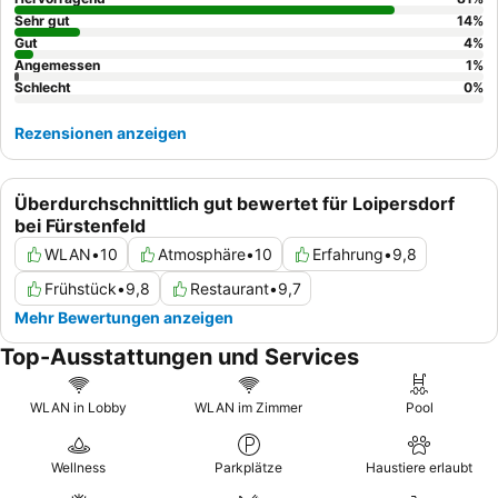
Sehr gut
14
%
Gut
4
%
Angemessen
1
%
Schlecht
0
%
Rezensionen anzeigen
Überdurchschnittlich gut bewertet für Loipersdorf
bei Fürstenfeld
WLAN
•
10
Atmosphäre
•
10
Erfahrung
•
9,8
Frühstück
•
9,8
Restaurant
•
9,7
Mehr Bewertungen anzeigen
Top-Ausstattungen und Services
WLAN in Lobby
WLAN im Zimmer
Pool
Wellness
Parkplätze
Haustiere erlaubt