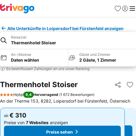
Favoriten
Einlog
Me
Alle Unterkünfte in Loipersdorf bei Fürstenfeld anzeigen
Reiseziel
Thermenhotel Stoiser
An-/Abreise
Gäste und Zimmer
Daten wählen
2 Gäste, 1 Zimmer
So beeinflussen Zahlungen an uns unser Ranking
Thermenhotel Stoiser
Teilen
Zu
Hotel
9,4
Hervorragend
(
1 672 Bewertungen
)
4 Sterne
An der Therme 153, 8282, Loipersdorf bei Fürstenfeld, Österreich
€ 310
€ 310
ab
ab
Preise von
7 Websites
anzeigen
Preise von
7 Websites
anzeigen
Preise sehen
Preise sehen