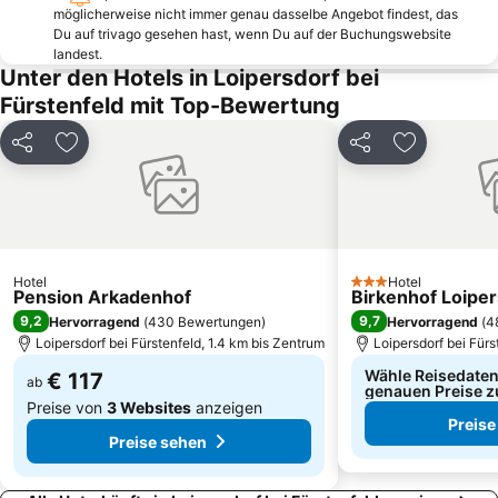
möglicherweise nicht immer genau dasselbe Angebot findest, das
Du auf trivago gesehen hast, wenn Du auf der Buchungswebsite
landest.
Unter den Hotels in Loipersdorf bei
Fürstenfeld mit Top-Bewertung
Teilen
Zu Favoriten hinzufügen
Teilen
Zu Favorit
Hotel
Hotel
3 Sterne
Pension Arkadenhof
Birkenhof Loiper
9,2
9,7
Hervorragend
(
430 Bewertungen
)
Hervorragend
(
4
Loipersdorf bei Fürstenfeld, 1.4 km bis Zentrum
Loipersdorf bei Fürs
Wähle Reisedaten
€ 117
ab
genauen Preise z
Preise von
3 Websites
anzeigen
Preise
Preise sehen