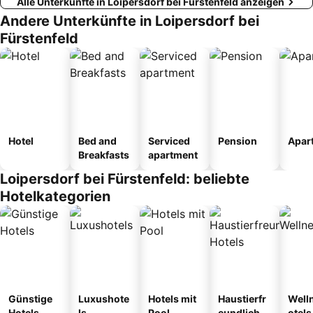
Alle Unterkünfte in Loipersdorf bei Fürstenfeld anzeigen
Andere Unterkünfte in Loipersdorf bei
Fürstenfeld
Hotel
Bed and
Serviced
Pension
Apar
Breakfasts
apartment
Loipersdorf bei Fürstenfeld: beliebte
Hotelkategorien
Günstige
Luxushote
Hotels mit
Haustierfr
Well
Hotels
ls
Pool
eundliche
otels