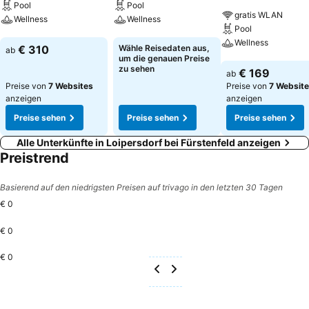
Zentrum
Pool
Pool
gratis WLAN
Wellness
Wellness
Pool
Wellness
Preise sehen
Preise sehen
€ 310
Wähle Reisedaten aus,
ab
um die genauen Preise
Preise sehen
zu sehen
€ 169
ab
Preise von
7 Websites
Preise von
7 Websit
anzeigen
anzeigen
Preise sehen
Preise sehen
Preise sehen
Alle Unterkünfte in Loipersdorf bei Fürstenfeld anzeigen
Preistrend
Basierend auf den niedrigsten Preisen auf trivago in den letzten 30 Tagen
€ 0
€ 0
€ 0