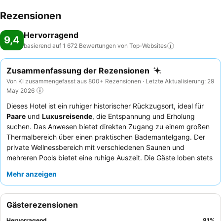
Rezensionen
Hervorragend
9,4
basierend auf 1 672 Bewertungen von
Top-Websites
Zusammenfassung der Rezensionen
Von KI zusammengefasst aus 800+ Rezensionen · Letzte Aktualisierung: 29
May 2026
Dieses Hotel ist ein ruhiger historischer Rückzugsort, ideal für
Paare
und
Luxusreisende
, die Entspannung und Erholung
suchen. Das Anwesen bietet direkten Zugang zu einem großen
Thermalbereich über einen praktischen Bademantelgang. Der
private Wellnessbereich mit verschiedenen Saunen und
mehreren Pools bietet eine ruhige Auszeit. Die Gäste loben stets
die außergewöhnliche Freundlichkeit und Aufmerksamkeit des
Mehr anzeigen
Personals sowie das Weltklasse-Frühstücksbuffet mit frischen,
auf Bestellung zubereiteten Eierspeisen und regionalen
Produkten. Für ein wirklich ruhiges Erlebnis sollten Sie ein
Gästerezensionen
Zimmer mit Gartenblick in Betracht ziehen.
Hervorragend
81
%