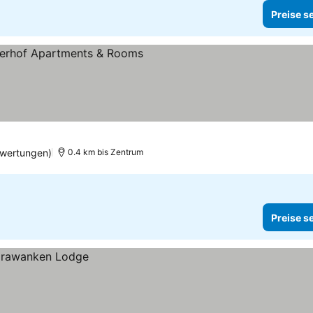
Preise s
e
wertungen)
0.4 km bis Zentrum
Preise s