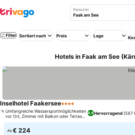
Reiseziel
Filter
Sortiert nach
Preis
Lage
Kos
Hotels in Faak am See (Kär
Inselhotel Faakersee
4 Sterne
Umfangreiche Wassersportmöglichkeiten
Hervorragend
(567 
8,6
vor Ort, Zimmer mit Balkon oder Terrasse
zur Auswahl
€ 224
Ab