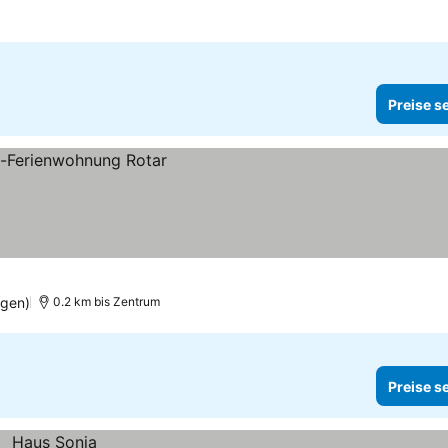
Preise s
ngen)
0.2 km bis Zentrum
Preise s