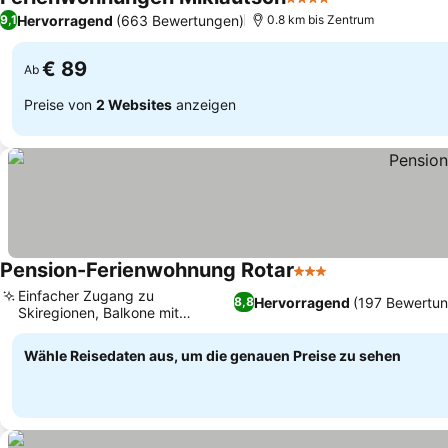
4 Sterne
Hervorragend
(663 Bewertungen)
9,1
0.8 km bis Zentrum
€ 89
Ab
Preise von
2 Websites
anzeigen
Pension-Ferienwohnung Rotar
3 Sterne
Einfacher Zugang zu
Hervorragend
(197 Bewertu
8,8
Skiregionen, Balkone mit
malerischer Aussicht
Wähle Reisedaten aus, um die genauen Preise zu sehen