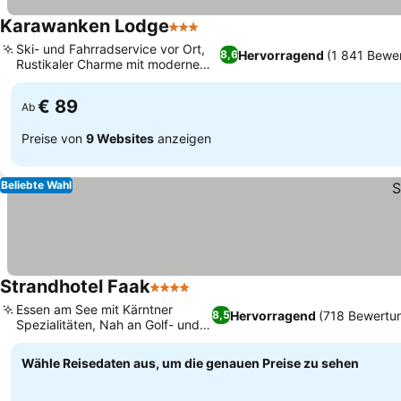
Karawanken Lodge
3 Sterne
Ski- und Fahrradservice vor Ort,
Hervorragend
(1 841 Bewe
8,6
Rustikaler Charme mit modernem
Komfort
€ 89
Ab
Preise von
9 Websites
anzeigen
Beliebte Wahl
Strandhotel Faak
4 Sterne
Essen am See mit Kärntner
Hervorragend
(718 Bewertu
8,5
Spezialitäten, Nah an Golf- und
Skipisten
Wähle Reisedaten aus, um die genauen Preise zu sehen