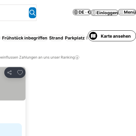
DE · €
Menü
Einloggen
Karte ansehen
m
Frühstück inbegriffen
Strand
Parkplatz
Halbpension
Pool
Haus
eeinflussen Zahlungen an uns unser Ranking
Zu Favoriten hinzufügen
Teilen