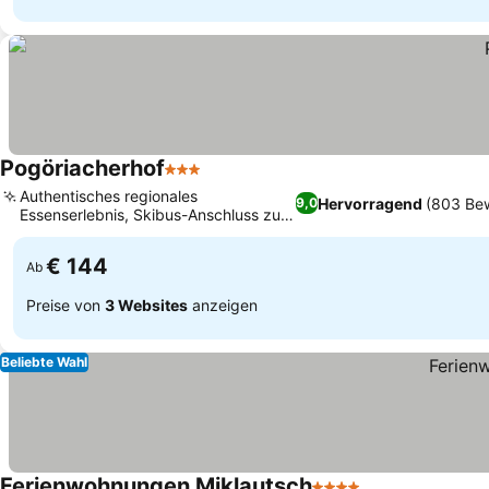
Pogöriacherhof
3 Sterne
Authentisches regionales
Hervorragend
(803 Be
9,0
Essenserlebnis, Skibus-Anschluss zum
Skizentrum Gerlitzen
€ 144
Ab
Preise von
3 Websites
anzeigen
Beliebte Wahl
Ferienwohnungen Miklautsch