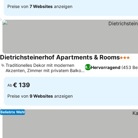
Preise von
7 Websites
anzeigen
Dietrichsteinerhof Apartments & Rooms
3 Stern
Traditionelles Dekor mit modernen
Hervorragend
(453 Be
8,7
Akzenten, Zimmer mit privatem Balkon
oder Terrasse
€ 139
Ab
Preise von
9 Websites
anzeigen
Beliebte Wahl