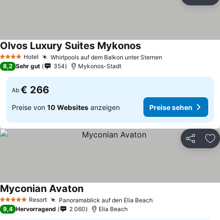
Teilen
Zu
Olvos Luxury Suites Mykonos
Preise sehen
Hotel
Whirlpools auf dem Balkon unter Sternen
Preise sehen
4 Sterne
8,2
Sehr gut
354
Mykonos-Stadt
€ 266
Ab
Preise von
10 Websites
anzeigen
Preise sehen
Teilen
Zu
Myconian Avaton
Preise sehen
Resort
Panoramablick auf den Elia Beach
Preise sehen
5 Sterne
9,4
Hervorragend
2 060
Elia Beach