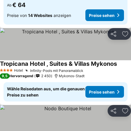
€ 64
Ab
Preise von
14 Websites
anzeigen
Preise sehen
Teilen
Zu
Tropicana Hotel , Suites & Villas Mykonos
Preise
Hotel
Infinity-Pools mit Panoramablick
Preise sehen
4 Sterne
9,5
Hervorragend
2 450
Mykonos-Stadt
Wähle Reisedaten aus, um die genauen
Preise sehen
Preise zu sehen
Teilen
Zu