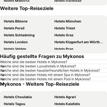
Hotels Mallorca
Hotels Gardasee
Weitere Top-Reiseziele
Hotels Österreich
Hotels Kärnten
Hotels Bibione
Hotels München
Hotels Poreč
Hotels Triest
Hotels Schladming
Hotels Graz
Hotels London
Hotels Klagenfurt am Wörthersee
Hotels Velden
Hotels Prag
Häufig gestellte Fragen zu Mykonos
Hotels Barcelona
Hotels Innsbruck
Welche sind die besten Hotels in Mykonos?
Hotels Hamburg
Hotels Jesolo
Welche sind die besten Luxushotels in Mykonos?
Hotels Venedig
Hotels Rom
Welche sind die besten haustierfreundlichen Hotels in Mykonos?
Welche sind die besten Hotels mit einem Spa in Mykonos?
Hotels Umag
Hotels Rimini
Welche sind die besten Hotels mit einem Pool in Mykonos?
Mykonos - Weitere Top-Reiseziele
Hotels Opatija
Hotels Italien
Hotels Griechenland
Hotels Kreta
Hotels Choulakia
Hotels Agrari
Hotels Wörthersee
Hotels Sardinien
Hotels Tagou
Hotels Kalafatis
Hotels Rhodos
Hotels Wolfgangsee