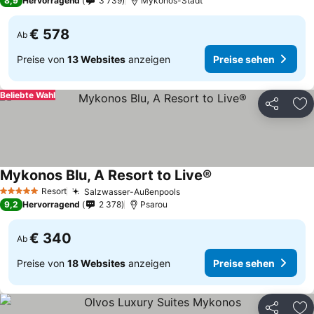
8,9
Hervorragend
3 739
Mykonos-Stadt
€ 578
Ab
Preise von
13 Websites
anzeigen
Preise sehen
Beliebte Wahl
Teilen
Zu
Mykonos Blu, A Resort to Live®
Preise sehen
Resort
Salzwasser-Außenpools
Preise sehen
5 Sterne
9,2
Hervorragend
2 378
Psarou
€ 340
Ab
Preise von
18 Websites
anzeigen
Preise sehen