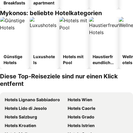
Breakfasts
apartment
Mykonos: beliebte Hotelkategorien
Günstige
Luxushote
Hotels mit
Haustierfr
Well
Hotels
ls
Pool
eundliche
otels
Hotels
Diese Top-Reiseziele sind nur einen Klick
entfernt
Hotels Lignano Sabbiadoro
Hotels Wien
Hotels Lido di Jesolo
Hotels Caorle
Hotels Salzburg
Hotels Grado
Hotels Kroatien
Hotels Istrien