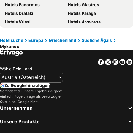
Hotels Panormos
Hotels Glastros
Hotels Klopeiner See
Hotels Tirol
Hotels Drafaki
Hotels Paraga
Hotels Steiermark
Hotels Kos
Hotels Vrissi
Hotels Argyrena
Hotels Kroatische Adriaküste
Hotels Salzburger Land
Hotels Paradise
Hotels Agios Lazaros
Hotels Türkei
Hotels Malediven
Hotels Salzkammergut
Hotels Südtirol
Hotelsuche
Europa
Griechenland
Südliche Ägäis
Mykonos
Hotels Achensee
Hotels Malta
Facebook
Twitter
Insta
Yo
Wähle Dein Land
Zu Google hinzufügen
So findest du unsere Ergebnisse ganz
einfach: Füge trivago als bevorzugte
Quelle bei Google hinzu.
Unternehmen
Unsere Produkte