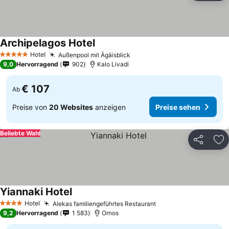
Archipelagos Hotel
Preise sehen
Hotel
Außenpool mit Ägäisblick
Preise sehen
5 Sterne
9,0
Hervorragend
902
Kalo Livadi
€ 107
Ab
Preise von
20 Websites
anzeigen
Preise sehen
Beliebte Wahl
Teilen
Zu
Yiannaki Hotel
Preise sehen
Hotel
Alekas familiengeführtes Restaurant
Preise sehen
4 Sterne
9,2
Hervorragend
1 583
Ornos