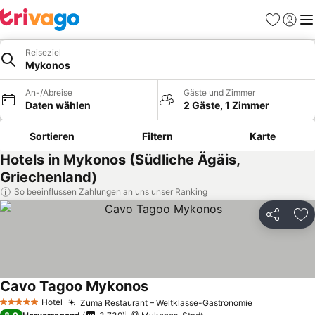
Favoriten
Einlog
Me
Reiseziel
Mykonos
An-/Abreise
Gäste und Zimmer
Daten wählen
2 Gäste, 1 Zimmer
Sortieren
Filtern
Karte
Hotels in Mykonos (Südliche Ägäis,
Griechenland)
So beeinflussen Zahlungen an uns unser Ranking
Teilen
Zu
Cavo Tagoo Mykonos
Preise sehen
Hotel
Zuma Restaurant – Weltklasse-Gastronomie
Preise sehe
5 Sterne