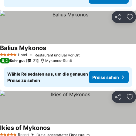
Teilen
Zu
Balius Mykonos
Preise sehen
Hotel
Restaurant und Bar vor Ort
Preise sehen
5 Sterne
8,2
Sehr gut
21
Mykonos-Stadt
Wähle Reisedaten aus, um die genauen
Preise sehen
Preise zu sehen
Teilen
Zu
Ikies of Mykonos
Preise sehen
Resort
Gut ausgestatteter Fitnessraum
Preise sehen