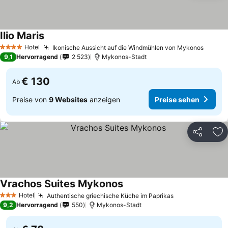
Ilio Maris
Preise sehen
Hotel
Ikonische Aussicht auf die Windmühlen von Mykonos
Preise
4 Sterne
9,1
Hervorragend
2 523
Mykonos-Stadt
€ 130
Ab
Preise von
9 Websites
anzeigen
Preise sehen
Teilen
Zu
Vrachos Suites Mykonos
Preise sehen
Hotel
Authentische griechische Küche im Paprikas
Preise sehen
3 Sterne
9,2
Hervorragend
550
Mykonos-Stadt