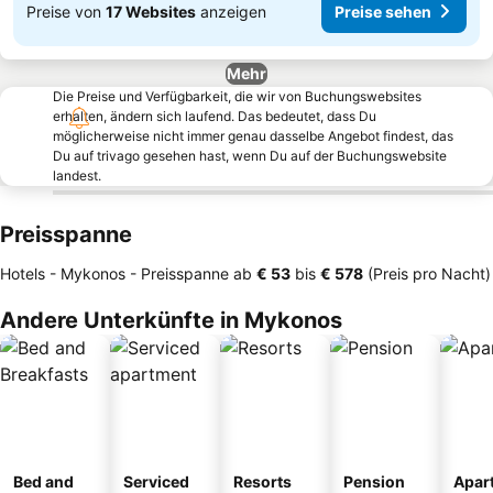
Preise von
17 Websites
anzeigen
Preise sehen
Mehr
Die Preise und Verfügbarkeit, die wir von Buchungswebsites
erhalten, ändern sich laufend. Das bedeutet, dass Du
möglicherweise nicht immer genau dasselbe Angebot findest, das
Du auf trivago gesehen hast, wenn Du auf der Buchungswebsite
landest.
Preisspanne
Hotels - Mykonos -
Preisspanne
ab
‎€ 53
bis
‎€ 578
(Preis pro Nacht)
Andere Unterkünfte in Mykonos
Bed and
Serviced
Resorts
Pension
Apar