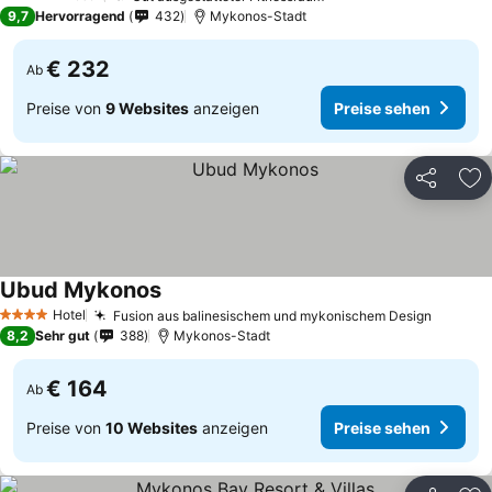
5 Sterne
9,7
Hervorragend
432
Mykonos-Stadt
€ 232
Ab
Preise von
9 Websites
anzeigen
Preise sehen
Teilen
Zu
Ubud Mykonos
Preise sehen
Hotel
Fusion aus balinesischem und mykonischem Design
Preise 
4 Sterne
8,2
Sehr gut
388
Mykonos-Stadt
€ 164
Ab
Preise von
10 Websites
anzeigen
Preise sehen