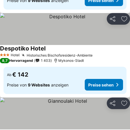
Preise von
9 Websites
anzeigen
Preise sehen
Teilen
Zu
Despotiko Hotel
Preise sehen
Hotel
Historisches Bischofsresidenz-Ambiente
Preise sehen
3 Sterne
8,7
Hervorragend
1 403
Mykonos-Stadt
€ 142
Ab
Preise von
9 Websites
anzeigen
Preise sehen
Teilen
Zu