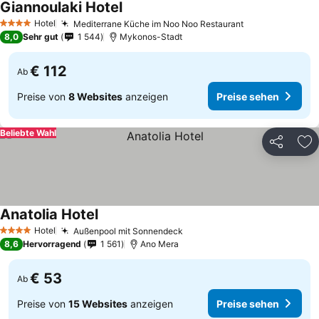
Giannoulaki Hotel
Preise sehen
Hotel
Mediterrane Küche im Noo Noo Restaurant
Preise sehen
4 Sterne
8,0
Sehr gut
1 544
Mykonos-Stadt
€ 112
Ab
Preise von
8 Websites
anzeigen
Preise sehen
Beliebte Wahl
Teilen
Zu
Anatolia Hotel
Preise sehen
Hotel
Außenpool mit Sonnendeck
Preise sehen
4 Sterne
8,6
Hervorragend
1 561
Ano Mera
€ 53
Ab
Preise von
15 Websites
anzeigen
Preise sehen