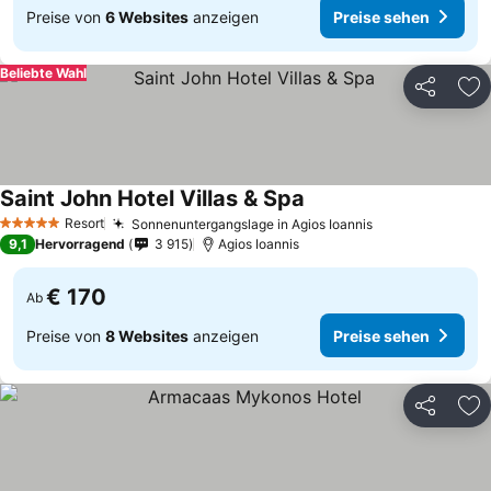
Preise von
6 Websites
anzeigen
Preise sehen
Beliebte Wahl
Teilen
Zu
Saint John Hotel Villas & Spa
Preise sehen
Resort
Sonnenuntergangslage in Agios Ioannis
Preise sehen
5 Sterne
9,1
Hervorragend
3 915
Agios Ioannis
€ 170
Ab
Preise von
8 Websites
anzeigen
Preise sehen
Teilen
Zu