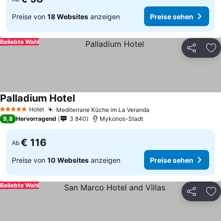
Preise von
18 Websites
anzeigen
Preise sehen
Beliebte Wahl
Teilen
Zu
Palladium Hotel
Preise sehen
Hotel
Mediterrane Küche im La Veranda
Preise sehen
5 Sterne
9,8
Hervorragend
3 840
Mykonos-Stadt
€ 116
Ab
Preise von
10 Websites
anzeigen
Preise sehen
Beliebte Wahl
Teilen
Zu