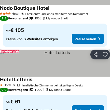
Nodo Boutique Hotel
Preise sehen
Hotel
Familienfreundliches mediterranes Restaurant
Preise sehe
4 Sterne
9,8
Hervorragend
195
Mykonos-Stadt
€ 105
Ab
Preise von
6 Websites
anzeigen
Preise sehen
Beliebte Wahl
Teilen
Zu
Hotel Lefteris
Preise sehen
Hotel
Minimalistische Zimmer mit einzigartigem Design
Preise sehen
1 Sterne
9,0
Hervorragend
1 002
Mykonos-Stadt
€ 61
Ab