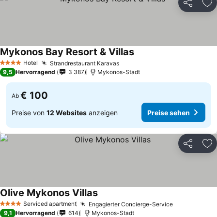
Teilen
Zu
Mykonos Bay Resort & Villas
Preise sehen
Hotel
Strandrestaurant Karavas
Preise sehen
4 Sterne
9,5
Hervorragend
3 387
Mykonos-Stadt
€ 100
Ab
Preise von
12 Websites
anzeigen
Preise sehen
Teilen
Zu
Olive Mykonos Villas
Preise sehen
Serviced apartment
Engagierter Concierge-Service
Preise sehe
4 Sterne
9,1
Hervorragend
614
Mykonos-Stadt