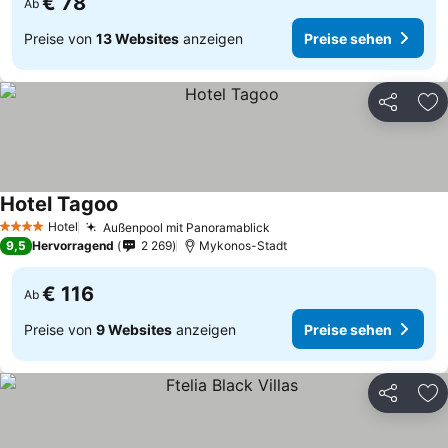
€ 78
Ab
Preise von
13 Websites
anzeigen
Preise sehen
Teilen
Zu
Hotel Tagoo
Preise sehen
Hotel
Außenpool mit Panoramablick
Preise sehen
4 Sterne
9,5
Hervorragend
2 269
Mykonos-Stadt
€ 116
Ab
Preise von
9 Websites
anzeigen
Preise sehen
Teilen
Zu