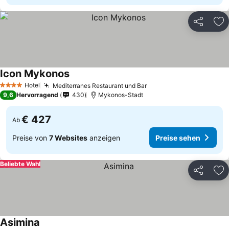
Teilen
Zu
Icon Mykonos
Preise sehen
Hotel
Mediterranes Restaurant und Bar
Preise sehen
4 Sterne
9,6
Hervorragend
430
Mykonos-Stadt
€ 427
Ab
Preise von
7 Websites
anzeigen
Preise sehen
Beliebte Wahl
Teilen
Zu
Asimina
Preise sehen