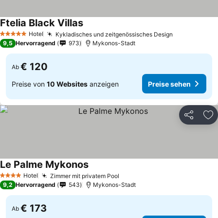
Ftelia Black Villas
Preise sehen
Hotel
Kykladisches und zeitgenössisches Design
Preise sehe
5 Sterne
9,5
Hervorragend
973
Mykonos-Stadt
€ 120
Ab
Preise von
10 Websites
anzeigen
Preise sehen
Teilen
Zu
Le Palme Mykonos
Preise sehen
Hotel
Zimmer mit privatem Pool
Preise sehen
4 Sterne
9,2
Hervorragend
543
Mykonos-Stadt
€ 173
Ab