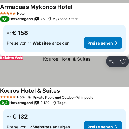
Armacaas Mykonos Hotel
Preise sehen
Hotel
5 Sterne
9,8
Hervorragend
76
Mykonos-Stadt
€ 158
Ab
Preise von
11 Websites
anzeigen
Preise sehen
Beliebte Wahl
Teilen
Zu
Kouros Hotel & Suites
Preise sehen
Hotel
Private Pools und Outdoor-Whirlpools
Preise sehen
5 Sterne
9,4
Hervorragend
2 120
Tagou
€ 132
Ab
Preise von
12 Websites
anzeigen
Preise sehen