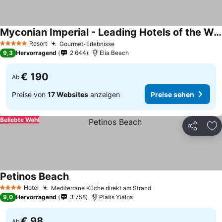
Myconian Imperial - Leading Hotels of the World
Preise sehen
Resort
Gourmet-Erlebnisse
Preise sehen
5 Sterne
9,3
Hervorragend
2 644
Elia Beach
€ 190
Ab
Preise von
17 Websites
anzeigen
Preise sehen
Beliebte Wahl
Teilen
Zu
Petinos Beach
Preise sehen
Hotel
Mediterrane Küche direkt am Strand
Preise sehen
4 Sterne
9,0
Hervorragend
3 758
Platis Yialos
€ 98
Ab