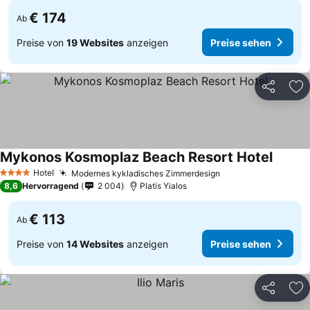
€ 174
Ab
Preise von
19 Websites
anzeigen
Preise sehen
Teilen
Zu
Mykonos Kosmoplaz Beach Resort Hotel
Preise
Hotel
Modernes kykladisches Zimmerdesign
Preise sehen
4 Sterne
8,6
Hervorragend
2 004
Platis Yialos
€ 113
Ab
Preise von
14 Websites
anzeigen
Preise sehen
Teilen
Zu