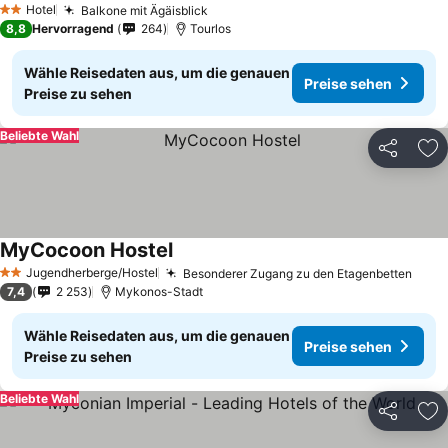
Hotel
Balkone mit Ägäisblick
Preise sehen
2 Sterne
8,8
Hervorragend
264
Tourlos
Wähle Reisedaten aus, um die genauen
Preise sehen
Preise zu sehen
Beliebte Wahl
Teilen
Zu
MyCocoon Hostel
Preise sehen
Jugendherberge/Hostel
Besonderer Zugang zu den Etagenbetten
Prei
2 Sterne
7,4
2 253
Mykonos-Stadt
Wähle Reisedaten aus, um die genauen
Preise sehen
Preise zu sehen
Beliebte Wahl
Teilen
Zu