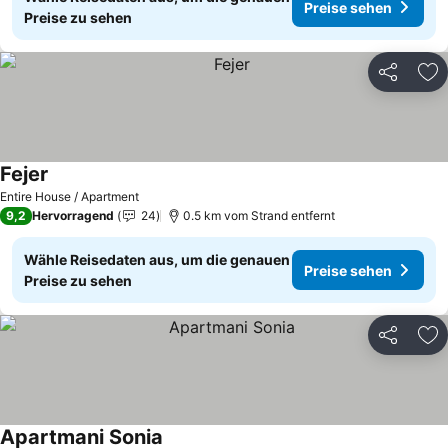
Preise sehen
Preise zu sehen
Teilen
Zu
Fejer
Entire House / Apartment
9,2
Hervorragend
24
0.5 km vom Strand entfernt
Wähle Reisedaten aus, um die genauen
Preise sehen
Preise zu sehen
Teilen
Zu
Apartmani Sonia