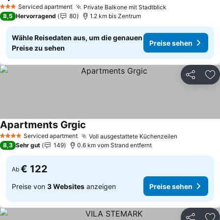
Serviced apartment
Private Balkone mit Stadtblick
3 Sterne
8,5
Hervorragend
80
1.2 km bis Zentrum
Wähle Reisedaten aus, um die genauen
Preise sehen
Preise zu sehen
Teilen
Zu
Apartments Grgic
Serviced apartment
Voll ausgestattete Küchenzeilen
4 Sterne
8,3
Sehr gut
149
0.6 km vom Strand entfernt
€ 122
Ab
Preise von
3 Websites
anzeigen
Preise sehen