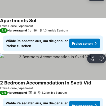
Apartments Sol
Entire House / Apartment
9,8
Hervorragend
86
1.3 km bis Zentrum
Wähle Reisedaten aus, um die genauen
Preise sehen
Preise zu sehen
Teilen
Zu
2 Bedroom Accommodation In Sveti Vid
Entire House / Apartment
9,5
Hervorragend
8
3.2 km bis Zentrum
Wähle Reisedaten aus, um die genauen
Preise sehen