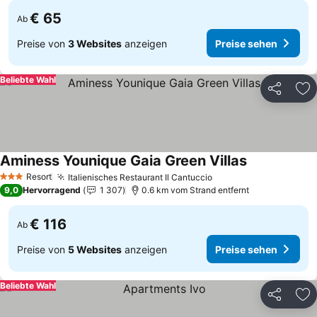
€ 65
Ab
Preise von
3 Websites
anzeigen
Preise sehen
Beliebte Wahl
Teilen
Zu
Aminess Younique Gaia Green Villas
Resort
Italienisches Restaurant Il Cantuccio
3 Sterne
9,0
Hervorragend
1 307
0.6 km vom Strand entfernt
€ 116
Ab
Preise von
5 Websites
anzeigen
Preise sehen
Beliebte Wahl
Teilen
Zu