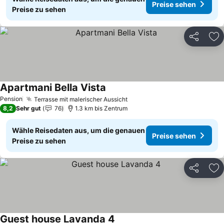
Preise sehen
Preise zu sehen
Teilen
Zu
Apartmani Bella Vista
Pension
Terrasse mit malerischer Aussicht
8,2
Sehr gut
76
1.3 km bis Zentrum
Wähle Reisedaten aus, um die genauen
Preise sehen
Preise zu sehen
Teilen
Zu
Guest house Lavanda 4