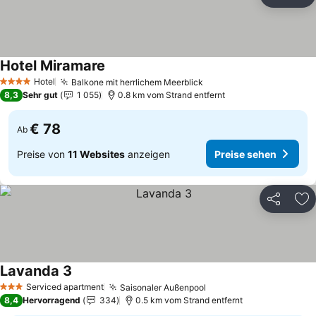
Teilen
Zu
Hotel Miramare
Hotel
Balkone mit herrlichem Meerblick
4 Sterne
8,3
Sehr gut
1 055
0.8 km vom Strand entfernt
€ 78
Ab
Preise von
11 Websites
anzeigen
Preise sehen
Teilen
Zu
Lavanda 3
Serviced apartment
Saisonaler Außenpool
3 Sterne
8,4
Hervorragend
334
0.5 km vom Strand entfernt