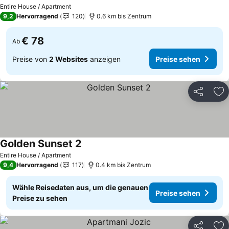
Entire House / Apartment
9,2
Hervorragend
120
0.6 km bis Zentrum
€ 78
Ab
Preise von
2 Websites
anzeigen
Preise sehen
Teilen
Zu
Golden Sunset 2
Entire House / Apartment
9,4
Hervorragend
117
0.4 km bis Zentrum
Wähle Reisedaten aus, um die genauen
Preise sehen
Preise zu sehen