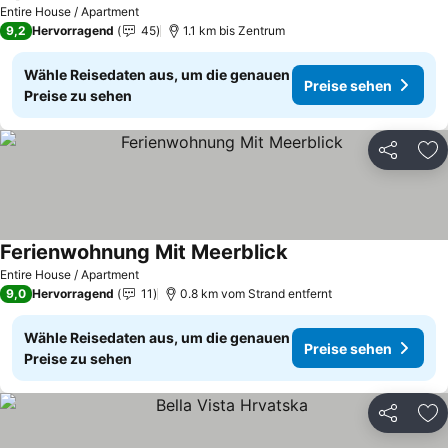
Entire House / Apartment
9,2
Hervorragend
45
1.1 km bis Zentrum
Wähle Reisedaten aus, um die genauen
Preise sehen
Preise zu sehen
Teilen
Zu
Ferienwohnung Mit Meerblick
Entire House / Apartment
9,0
Hervorragend
11
0.8 km vom Strand entfernt
Wähle Reisedaten aus, um die genauen
Preise sehen
Preise zu sehen
Teilen
Zu