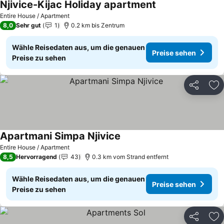
Njivice-Kijac Holiday apartment
Entire House / Apartment
8,0
Sehr gut
1
0.2 km bis Zentrum
Wähle Reisedaten aus, um die genauen
Preise sehen
Preise zu sehen
Teilen
Zu
Apartmani Simpa Njivice
Entire House / Apartment
8,5
Hervorragend
43
0.3 km vom Strand entfernt
Wähle Reisedaten aus, um die genauen
Preise sehen
Preise zu sehen
Teilen
Zu