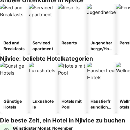
Andere Unterkünfte in Njivice
Bed and
Serviced
Resorts
Jugendher
Pens
Breakfasts
apartment
berge/Hos
tel
Njivice: beliebte Hotelkategorien
Günstige
Luxushote
Hotels mit
Haustierfr
Well
Hotels
ls
Pool
eundliche
otels
Hotels
Die beste Zeit, ein Hotel in Njivice zu buchen
Günstigster Monat: November