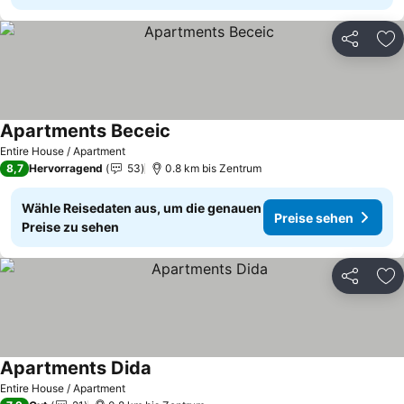
Teilen
Zu
Apartments Beceic
Entire House / Apartment
8,7
Hervorragend
53
0.8 km bis Zentrum
Wähle Reisedaten aus, um die genauen
Preise sehen
Preise zu sehen
Teilen
Zu
Apartments Dida
Entire House / Apartment