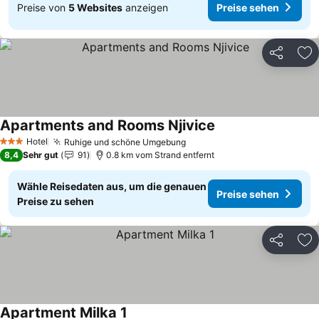
Preise von
5 Websites
anzeigen
Preise sehen
Teilen
Zu
Apartments and Rooms Njivice
Hotel
Ruhige und schöne Umgebung
3 Sterne
8,4
Sehr gut
91
0.8 km vom Strand entfernt
Wähle Reisedaten aus, um die genauen
Preise sehen
Preise zu sehen
Teilen
Zu
Apartment Milka 1