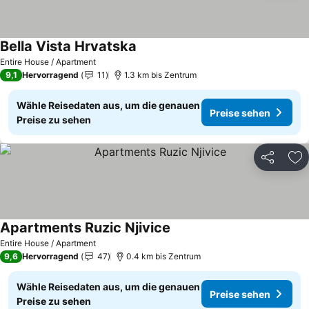
Bella Vista Hrvatska
Entire House / Apartment
9,1
Hervorragend
11
1.3 km bis Zentrum
Wähle Reisedaten aus, um die genauen
Preise sehen
Preise zu sehen
Teilen
Zu
Apartments Ruzic Njivice
Entire House / Apartment
9,6
Hervorragend
47
0.4 km bis Zentrum
Wähle Reisedaten aus, um die genauen
Preise sehen
Preise zu sehen