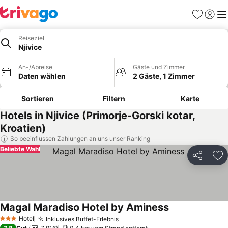
Favoriten
Einlog
Me
Reiseziel
Njivice
An-/Abreise
Gäste und Zimmer
Daten wählen
2 Gäste, 1 Zimmer
Sortieren
Filtern
Karte
Hotels in Njivice (Primorje-Gorski kotar,
Kroatien)
So beeinflussen Zahlungen an uns unser Ranking
Beliebte Wahl
Teilen
Zu
Magal Maradiso Hotel by Aminess
Hotel
Inklusives Buffet-Erlebnis
3 Sterne