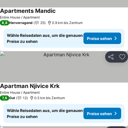
Apartments Mandic
Entire House / Apartment
8,8
Hervorragend
25
0.9 km bis Zentrum
Wähle Reisedaten aus, um die genauen
Preise sehen
Preise zu sehen
Teilen
Zu
Apartman Njivice Krk
Entire House / Apartment
7,8
Gut
12
0.5 km bis Zentrum
Wähle Reisedaten aus, um die genauen
Preise sehen
Preise zu sehen