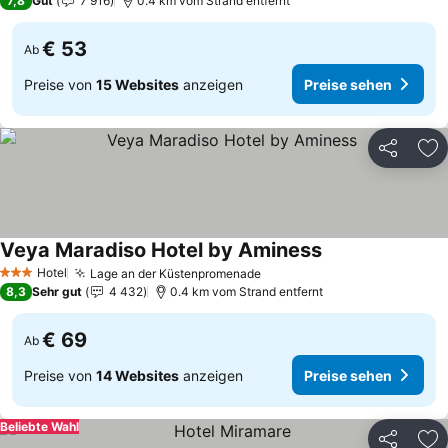
7,8
Gut
7 916
0.4 km vom Strand entfernt
€ 53
Ab
Preise von
15 Websites
anzeigen
Preise sehen
Teilen
Zu
Veya Maradiso Hotel by Aminess
Hotel
Lage an der Küstenpromenade
3 Sterne
8,3
Sehr gut
4 432
0.4 km vom Strand entfernt
€ 69
Ab
Preise von
14 Websites
anzeigen
Preise sehen
Beliebte Wahl