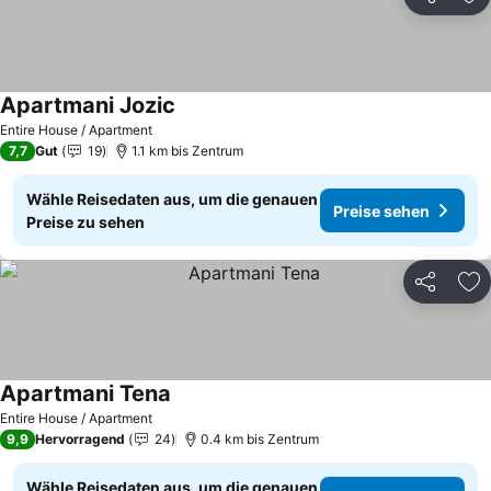
Teilen
Zu
Apartmani Jozic
Entire House / Apartment
7,7
Gut
19
1.1 km bis Zentrum
Wähle Reisedaten aus, um die genauen
Preise sehen
Preise zu sehen
Teilen
Zu
Apartmani Tena
Entire House / Apartment
9,9
Hervorragend
24
0.4 km bis Zentrum
Wähle Reisedaten aus, um die genauen