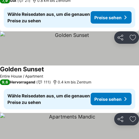
7,9
Gut
21
0.8 km bis Zentrum
Wähle Reisedaten aus, um die genauen
Preise sehen
Preise zu sehen
Teilen
Zu
Golden Sunset
Entire House / Apartment
9,6
Hervorragend
111
0.4 km bis Zentrum
Wähle Reisedaten aus, um die genauen
Preise sehen
Preise zu sehen
Teilen
Zu