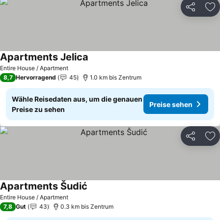
Teilen
Zu
Apartments Jelica
Entire House / Apartment
8,7
Hervorragend
45
1.0 km bis Zentrum
Wähle Reisedaten aus, um die genauen
Preise sehen
Preise zu sehen
Teilen
Zu
Apartments Šudić
Entire House / Apartment
7,8
Gut
43
0.3 km bis Zentrum