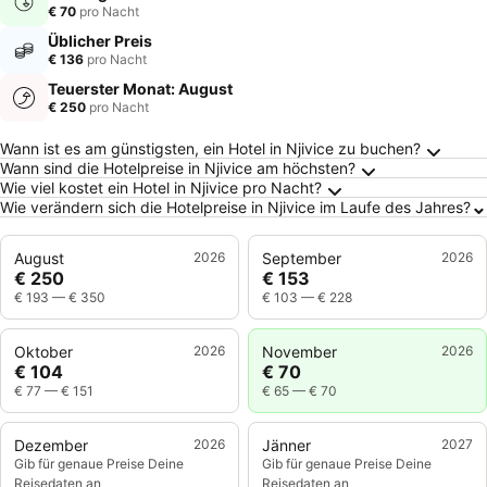
€ 70
pro Nacht
Üblicher Preis
€ 136
pro Nacht
Teuerster Monat: August
€ 250
pro Nacht
Häufig gestellte Fragen zu Njivice
Wann ist es am günstigsten, ein Hotel in Njivice zu buchen?
Wann sind die Hotelpreise in Njivice am höchsten?
Wie viel kostet ein Hotel in Njivice pro Nacht?
Wie verändern sich die Hotelpreise in Njivice im Laufe des Jahres?
August
2026
September
2026
€ 250
€ 153
€ 193
—
€ 350
€ 103
—
€ 228
Oktober
2026
November
2026
€ 104
€ 70
€ 77
—
€ 151
€ 65
—
€ 70
Dezember
2026
Jänner
2027
Gib für genaue Preise Deine
Gib für genaue Preise Deine
Reisedaten an
Reisedaten an