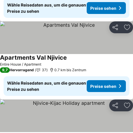
Wähle Reisedaten aus, um die genauen
Preise sehen
Preise zu sehen
Teilen
Zu
Apartments Val Njivice
Entire House / Apartment
9,7
Hervorragend
37
0.7 km bis Zentrum
Wähle Reisedaten aus, um die genauen
Preise sehen
Preise zu sehen
Teilen
Zu