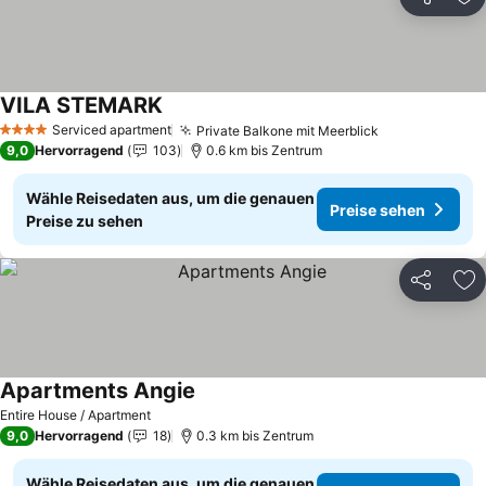
Teilen
Zu
VILA STEMARK
Serviced apartment
Private Balkone mit Meerblick
4 Sterne
9,0
Hervorragend
103
0.6 km bis Zentrum
Wähle Reisedaten aus, um die genauen
Preise sehen
Preise zu sehen
Teilen
Zu
Apartments Angie
Entire House / Apartment
9,0
Hervorragend
18
0.3 km bis Zentrum
Wähle Reisedaten aus, um die genauen