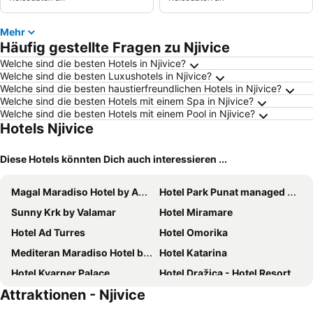
Mehr
Häufig gestellte Fragen zu Njivice
Welche sind die besten Hotels in Njivice?
Welche sind die besten Luxushotels in Njivice?
Welche sind die besten haustierfreundlichen Hotels in Njivice?
Welche sind die besten Hotels mit einem Spa in Njivice?
Welche sind die besten Hotels mit einem Pool in Njivice?
Hotels Njivice
Diese Hotels könnten Dich auch interessieren ...
Magal Maradiso Hotel by Aminess
Hotel Park Punat managed by Falkensteiner
Sunny Krk by Valamar
Hotel Miramare
Hotel Ad Turres
Hotel Omorika
Mediteran Maradiso Hotel by Aminess
Hotel Katarina
Hotel Kvarner Palace
Hotel Dražica - Hotel Resort Dražica
Attraktionen - Njivice
Hotel Crikvenica
Hotel Malin