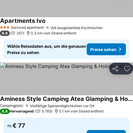
Apartments Ivo
Serviced apartment
Voll ausgestattete Kochnischen
3 Sterne
6,6
257
0.3 km vom Strand entfernt
Wähle Reisedaten aus, um die genauen
Preise sehen
Preise zu sehen
Teilen
Zu
Aminess Style Camping Atea Glamping & Holiday Homes
Campingplatz
Vielfältige Speisemöglichkeiten vor Ort
8,6
Hervorragend
5 765
0.1 km vom Strand entfernt
€ 77
Ab