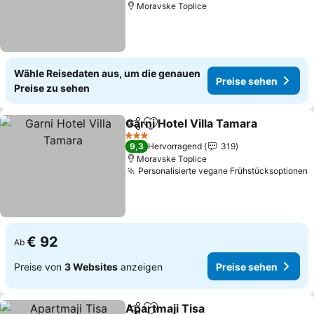
Moravske Toplice
Wähle Reisedaten aus, um die genauen
Preise sehen
Preise zu sehen
Garni Hotel Villa Tamara
Teilen
Zu Favoriten hinzufügen
Pr
3 Sterne
9,3
Hervorragend
319
Moravske Toplice
Personalisierte vegane Frühstücksoptionen
P
€ 92
Ab
Preise von
3 Websites
anzeigen
Preise sehen
Apartmaji Tisa