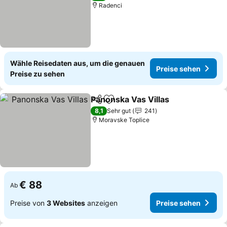
Radenci
Wähle Reisedaten aus, um die genauen
Preise sehen
Preise zu sehen
Panonska Vas Villas
Teilen
Zu Favoriten hinzufügen
Preise
8,1
Sehr gut
241
Moravske Toplice
€ 88
Ab
Preise von
3 Websites
anzeigen
Preise sehen