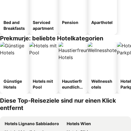
Bed and
Serviced
Pension
Aparthotel
Breakfasts
apartment
Prekmurje: beliebte Hotelkategorien
Günstige
Hotels mit
Haustierfr
Wellnessh
Hotel
Hotels
Pool
eundliche
otels
Park
Hotels
Diese Top-Reiseziele sind nur einen Klick
entfernt
Hotels Lignano Sabbiadoro
Hotels Wien