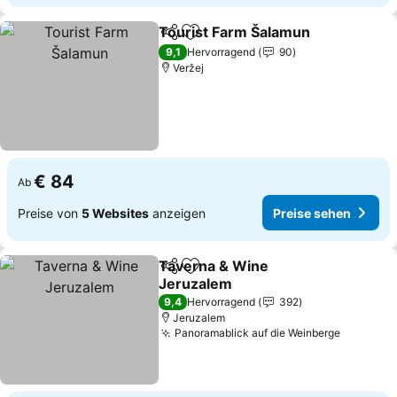
Tourist Farm Šalamun
Teilen
Zu Favoriten hinzufügen
Prei
9,1
Hervorragend
90
Veržej
€ 84
Ab
Preise von
5 Websites
anzeigen
Preise sehen
Taverna & Wine
Teilen
Zu Favoriten hinzufügen
Jeruzalem
Preise sehen
9,4
Hervorragend
392
Jeruzalem
Panoramablick auf die Weinberge
Preise s