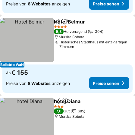
Preise von
6 Websites
anzeigen
Preise sehen
Hotel Belmur
Teilen
Zu Favoriten hinzufügen
Preise sehen
4 Sterne
9,8
Hervorragend
304
Murska Sobota
Historisches Stadthaus mit einzigartigen
Zimmern
Beliebte Wahl
€ 155
Ab
Preise von
8 Websites
anzeigen
Preise sehen
hotel Diana
Teilen
Zu Favoriten hinzufügen
Preise sehen
3 Sterne
7,6
Gut
685
Murska Sobota