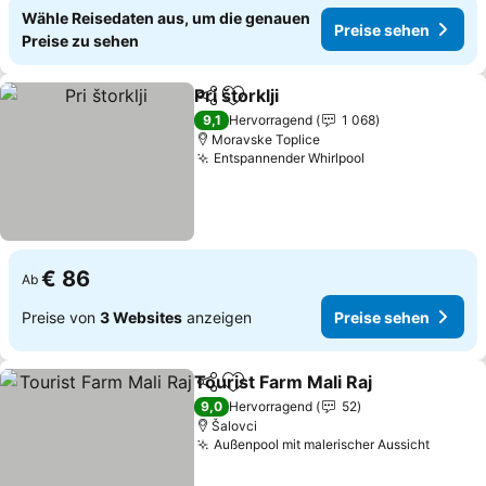
Wähle Reisedaten aus, um die genauen
Preise sehen
Preise zu sehen
Pri štorklji
Teilen
Zu Favoriten hinzufügen
Preise sehen
9,1
Hervorragend
1 068
Moravske Toplice
Entspannender Whirlpool
Preise sehen
€ 86
Ab
Preise von
3 Websites
anzeigen
Preise sehen
Tourist Farm Mali Raj
Teilen
Zu Favoriten hinzufügen
Preis
9,0
Hervorragend
52
Šalovci
Außenpool mit malerischer Aussicht
Preise