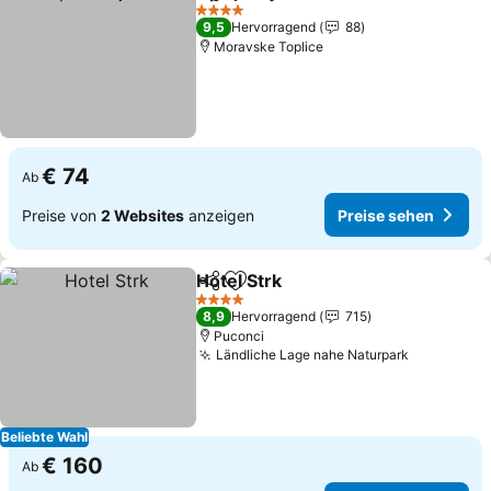
Teilen
Zu Favoriten hinzufügen
Preise sehe
4 Sterne
9,5
Hervorragend
88
Moravske Toplice
€ 74
Ab
Preise von
2 Websites
anzeigen
Preise sehen
Hotel Strk
Teilen
Zu Favoriten hinzufügen
Preise sehen
4 Sterne
8,9
Hervorragend
715
Puconci
Ländliche Lage nahe Naturpark
Preise se
Beliebte Wahl
€ 160
Ab