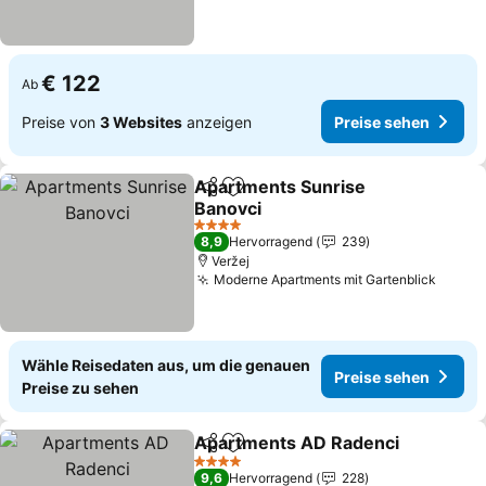
€ 122
Ab
Preise von
3 Websites
anzeigen
Preise sehen
Apartments Sunrise
Teilen
Zu Favoriten hinzufügen
Banovci
Preise sehen
4 Sterne
8,9
Hervorragend
239
Veržej
Moderne Apartments mit Gartenblick
Preis
Wähle Reisedaten aus, um die genauen
Preise sehen
Preise zu sehen
Apartments AD Radenci
Teilen
Zu Favoriten hinzufügen
Pr
4 Sterne
9,6
Hervorragend
228