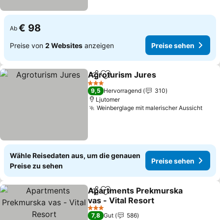
€ 98
Ab
Preise von
2 Websites
anzeigen
Preise sehen
Agroturism Jures
Teilen
Zu Favoriten hinzufügen
Preise s
3 Sterne
9,5
Hervorragend
310
Ljutomer
Weinberglage mit malerischer Aussicht
Prei
Wähle Reisedaten aus, um die genauen
Preise sehen
Preise zu sehen
Apartments Prekmurska
Teilen
Zu Favoriten hinzufügen
vas - Vital Resort
Preise sehen
3 Sterne
7,8
Gut
586