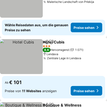
Malerische Landschaft von Prlekija
Preise
Wähle Reisedaten aus, um die genauen
Preise sehen
Preise zu sehen
Hotel Cubis
Teilen
Zu Favoriten hinzufügen
Preise sehen
3 Sterne
8,6
Hervorragend
1 071
Lendava
Zentrale Lage in Lendava
Preise sehen
€ 101
Ab
Preise von
11 Websites
anzeigen
Preise sehen
Boutique & Wellness