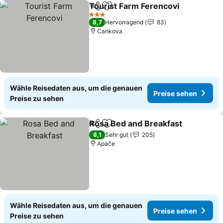
Tourist Farm Ferencovi
Teilen
Zu Favoriten hinzufügen
Pre
3 Sterne
8,7
Hervorragend
83
Cankova
Wähle Reisedaten aus, um die genauen
Preise sehen
Preise zu sehen
Rosa Bed and Breakfast
Teilen
Zu Favoriten hinzufügen
Pr
8,1
Sehr gut
205
Apače
Wähle Reisedaten aus, um die genauen
Preise sehen
Preise zu sehen