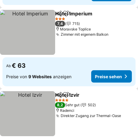
Hotel Imperium
Teilen
Zu Favoriten hinzufügen
Preise seh
3 Sterne
7,4
715
Moravske Toplice
Zimmer mit eigenem Balkon
Preise sehen
€ 63
Ab
Preise von
9 Websites
anzeigen
Preise sehen
Hotel Izvir
Teilen
Zu Favoriten hinzufügen
Preise sehen
4 Sterne
8,2
Sehr gut
502
Radenci
Direkter Zugang zur Thermal-Oase
Preise 