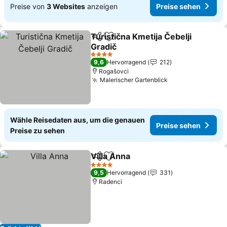
Preise von
3 Websites
anzeigen
Preise sehen
Turistična Kmetija Čebelji
Teilen
Zu Favoriten hinzufügen
Gradič
Preise sehen
4 Sterne
9,6
Hervorragend
212
Rogašovci
Malerischer Gartenblick
Preise sehen
Wähle Reisedaten aus, um die genauen
Preise sehen
Preise zu sehen
Villa Anna
Teilen
Zu Favoriten hinzufügen
Preise sehen
4 Sterne
9,5
Hervorragend
331
Radenci