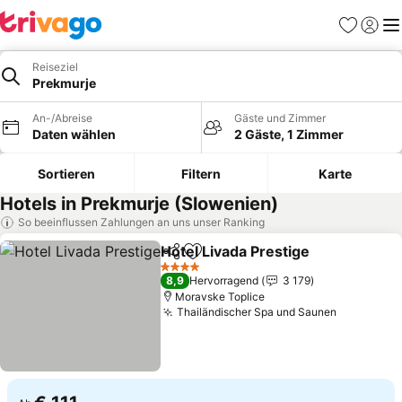
Favoriten
Einlog
Me
Reiseziel
Prekmurje
An-/Abreise
Gäste und Zimmer
Daten wählen
2 Gäste, 1 Zimmer
Sortieren
Filtern
Karte
Hotels in Prekmurje (Slowenien)
So beeinflussen Zahlungen an uns unser Ranking
Hotel Livada Prestige
Teilen
Zu Favoriten hinzufügen
Preis
4 Sterne
8,9
Hervorragend
3 179
Moravske Toplice
Thailändischer Spa und Saunen
Preise se