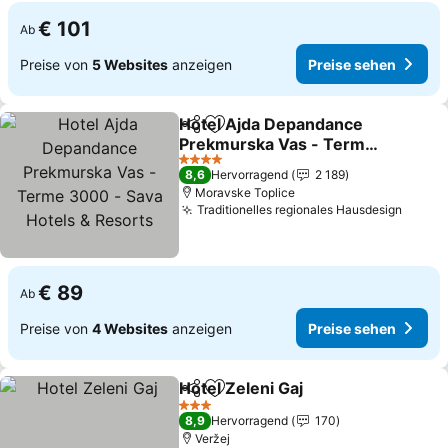
€ 101
Ab
Preise von
5 Websites
anzeigen
Preise sehen
Hotel Ajda Depandance
Teilen
Zu Favoriten hinzufügen
Prekmurska Vas - Terme
3000 - Sava Hotels &
Preise sehen
4 Sterne
8,6
Hervorragend
2 189
Resorts
Moravske Toplice
Traditionelles regionales Hausdesign
Preis
€ 89
Ab
Preise von
4 Websites
anzeigen
Preise sehen
Hotel Zeleni Gaj
Teilen
Zu Favoriten hinzufügen
Preise seh
3 Sterne
8,9
Hervorragend
170
Veržej