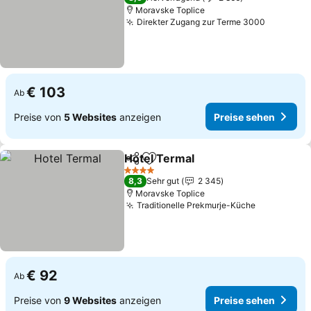
Moravske Toplice
Direkter Zugang zur Terme 3000
Preise s
€ 103
Ab
Preise von
5 Websites
anzeigen
Preise sehen
Hotel Termal
Teilen
Zu Favoriten hinzufügen
Preise sehen
4 Sterne
8,3
Sehr gut
2 345
Moravske Toplice
Traditionelle Prekmurje-Küche
Preise seh
€ 92
Ab
Preise von
9 Websites
anzeigen
Preise sehen