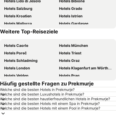
Hotels Lido di Jesolo
Hotels Bibione
Hotels Salzburg
Hotels Grado
Hotels Kroatien
Hotels Istrien
Hotels Mallorca
Hotels Gardasee
Weitere Top-Reiseziele
Hotels Österreich
Hotels Kärnten
Hotels Caorle
Hotels München
Hotels Poreč
Hotels Triest
Hotels Schladming
Hotels Graz
Hotels London
Hotels Klagenfurt am Wörthersee
Hotels Velden
Hotels Prag
Häufig gestellte Fragen zu Prekmurje
Hotels Barcelona
Hotels Innsbruck
Welche sind die besten Hotels in Prekmurje?
Hotels Hamburg
Hotels Jesolo
Welche sind die besten Luxushotels in Prekmurje?
Hotels Venedig
Hotels Rom
Welche sind die besten haustierfreundlichen Hotels in Prekmurje?
Welche sind die besten Hotels mit einem Spa in Prekmurje?
Hotels Umag
Hotels Rimini
Welche sind die besten Hotels mit einem Pool in Prekmurje?
Hotels Opatija
Hotels Italien