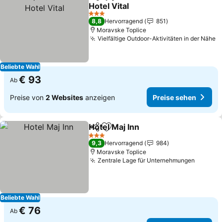
Teilen
Zu Favoriten hinzufügen
Hotel Vital
Preise sehen
3 Sterne
8,8
Hervorragend
851
Moravske Toplice
Vielfältige Outdoor-Aktivitäten in der Nähe
P
Beliebte Wahl
€ 93
Ab
Preise von
2 Websites
anzeigen
Preise sehen
Hotel Maj Inn
Teilen
Zu Favoriten hinzufügen
Preise sehen
3 Sterne
9,3
Hervorragend
984
Moravske Toplice
Zentrale Lage für Unternehmungen
Preise 
Beliebte Wahl
€ 76
Ab