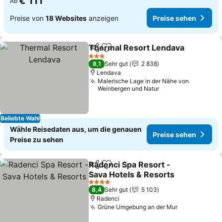
€ 111
Ab
Preise von
18 Websites
anzeigen
Preise sehen
Thermal Resort Lendava
Teilen
Zu Favoriten hinzufügen
P
3 Sterne
8,1
Sehr gut
2 838
Lendava
Malerische Lage in der Nähe von
Weinbergen und Natur
Beliebte Wahl
Wähle Reisedaten aus, um die genauen
Preise sehen
Preise zu sehen
Radenci Spa Resort -
Teilen
Zu Favoriten hinzufügen
Sava Hotels & Resorts
Preise sehen
4 Sterne
8,4
Sehr gut
5 103
Radenci
Grüne Umgebung an der Mur
Preise sehe