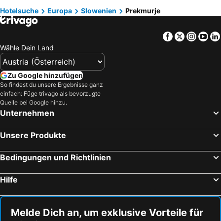
Hotels Griechenland
Hotels Kreta
Hotelsuche
Europa
Slowenien
Prekmurje
Hotels Wörthersee
Hotels Sardinien
Facebook
Twitter
Insta
Yo
Hotels Rhodos
Hotels Wolfgangsee
Wähle Dein Land
Hotels Klopeiner See
Hotels Tirol
Hotels Steiermark
Hotels Kos
Zu Google hinzufügen
Hotels Kroatische Adriaküste
Hotels Salzburger Land
So findest du unsere Ergebnisse ganz
einfach: Füge trivago als bevorzugte
Hotels Türkei
Hotels Malediven
Quelle bei Google hinzu.
Hotels Salzkammergut
Hotels Südtirol
Unternehmen
Hotels Achensee
Hotels Malta
Unsere Produkte
Bedingungen und Richtlinien
Hilfe
Melde Dich an, um exklusive Vorteile für