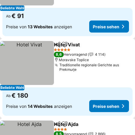
Beliebte Wahl
€ 91
Ab
Preise von
13 Websites
anzeigen
Preise sehen
Hotel Vivat
Teilen
Zu Favoriten hinzufügen
Preise sehen
5 Sterne
8,6
Hervorragend
4 114
Moravske Toplice
Traditionelle regionale Gerichte aus
Prekmurje
Beliebte Wahl
€ 180
Ab
Preise von
14 Websites
anzeigen
Preise sehen
Hotel Ajda
Teilen
Zu Favoriten hinzufügen
Preise sehen
4 Sterne
8,5
Hervorragend
2 866