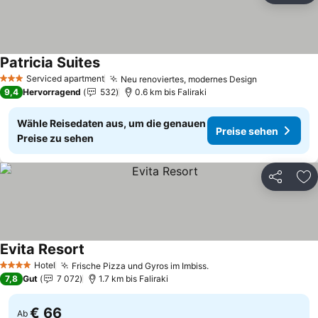
Patricia Suites
Preise sehen
Serviced apartment
Neu renoviertes, modernes Design
Preise seh
3 Sterne
9,4
Hervorragend
532
0.6 km bis Faliraki
Wähle Reisedaten aus, um die genauen
Preise sehen
Preise zu sehen
Teilen
Zu
Evita Resort
Preise sehen
Hotel
Frische Pizza und Gyros im Imbiss.
Preise sehen
4 Sterne
7,8
Gut
7 072
1.7 km bis Faliraki
€ 66
Ab