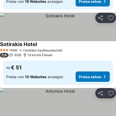
Preise von
19 Websites
anzeigen
Preise sehen
Teilen
Zu
Sotirakis Hotel
Preise sehen
Hotel
Familiäre Gastfreundschaft
Preise sehen
3 Sterne
7,4
639
1.6 km bis Faliraki
€ 51
Ab
Preise von
10 Websites
anzeigen
Preise sehen
Teilen
Zu