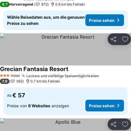
2 Sterne
8,7
Hervorragend
972
0.6 km bis Faliraki
Wähle Reisedaten aus, um die genauen
Preise sehen
Preise zu sehen
Teilen
Zu
Grecian Fantasia Resort
Preise sehen
Hotel
Leckere und vielfältige Speisemöglichkeiten
Preise sehen
3 Sterne
7,0
562
0.7 km bis Faliraki
€ 57
Ab
Preise von
9 Websites
anzeigen
Preise sehen
Teilen
Zu