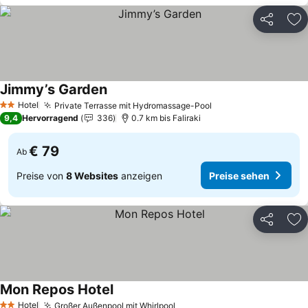
Teilen
Zu
Jimmy’s Garden
Preise sehen
Hotel
Private Terrasse mit Hydromassage-Pool
Preise sehen
2 Sterne
9,4
Hervorragend
336
0.7 km bis Faliraki
€ 79
Ab
Preise von
8 Websites
anzeigen
Preise sehen
Teilen
Zu
Mon Repos Hotel
Preise sehen
Hotel
Großer Außenpool mit Whirlpool
Preise sehen