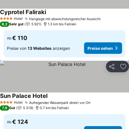
Cyprotel Faliraki
Preise sehen
Hotel
Hanglage mit abwechslungsreicher Aussicht
Preise sehen
4 Sterne
8,2
Sehr gut
5 921
1.3 km bis Faliraki
€ 110
Ab
Preise von
13 Websites
anzeigen
Preise sehen
Teilen
Zu
Sun Palace Hotel
Preise sehen
Hotel
Aufregender Wasserpark direkt vor Ort
Preise sehen
4 Sterne
7,9
Gut
5 319
0.7 km bis Faliraki
€ 124
Ab