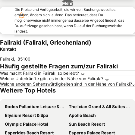
Mehr
Die Preise und Verfügbarkeit, die wir von Buchungswebsites
erhalten, ändern sich laufend. Das bedeutet, dass Du
möglicherweise nicht immer genau dasselbe Angebot findest, das
Du auf trivago gesehen hast, wenn Du auf der Buchungswebsite
landest.
Faliraki (Faliraki, Griechenland)
Kontakt
Faliraki
,
85100
,
Häufig gestellte Fragen zum/zur Faliraki
Was macht Faliraki in Faliraki so beliebt?
Welche Unterkünfte gibt es in der Nähe von Faliraki?
Welche anderen Sehenswürdigkeiten sind in der Nähe von Faliraki?
Weitere Top Hotels
Rodos Palladium Leisure & Wellness
The Ixian Grand & All Suites - Adults Only Hotel
Elysium Resort & Spa
Apollo Beach
Olympic Palace Hotel
Sun Beach Resort
Esperides Beach Resort
Esperos Palace Resort