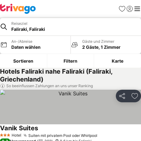
Favoriten
Einlog
Me
Reiseziel
Faliraki, Faliraki
An-/Abreise
Gäste und Zimmer
Daten wählen
2 Gäste, 1 Zimmer
Sortieren
Filtern
Karte
Hotels Faliraki nahe Faliraki (Faliraki,
Griechenland)
So beeinflussen Zahlungen an uns unser Ranking
Teilen
Zu
Vanik Suites
Preise sehen
Hotel
Suiten mit privatem Pool oder Whirlpool
Preise sehen
3 Sterne