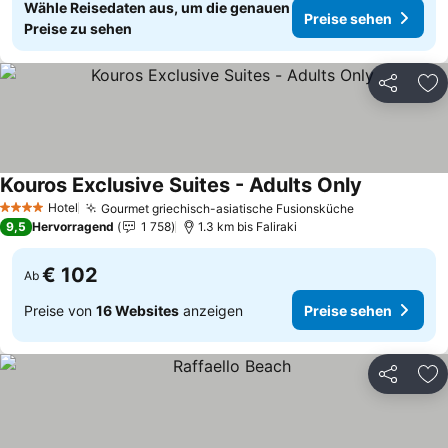
Wähle Reisedaten aus, um die genauen
Preise sehen
Preise zu sehen
Teilen
Zu
Kouros Exclusive Suites - Adults Only
Preise seh
Hotel
Gourmet griechisch-asiatische Fusionsküche
Preise sehen
4 Sterne
9,5
Hervorragend
1 758
1.3 km bis Faliraki
€ 102
Ab
Preise von
16 Websites
anzeigen
Preise sehen
Teilen
Zu