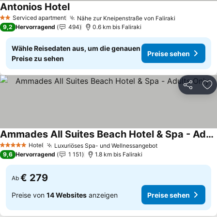
Antonios Hotel
Preise sehen
Serviced apartment
Nähe zur Kneipenstraße von Faliraki
Preise seh
2 Sterne
9,2
Hervorragend
494
0.6 km bis Faliraki
Wähle Reisedaten aus, um die genauen
Preise sehen
Preise zu sehen
Teilen
Zu
Ammades All Suites Beach Hotel & Spa - Adults Only
Preise sehen
Hotel
Luxuriöses Spa- und Wellnessangebot
Preise sehen
5 Sterne
9,6
Hervorragend
1 151
1.8 km bis Faliraki
€ 279
Ab
Preise von
14 Websites
anzeigen
Preise sehen