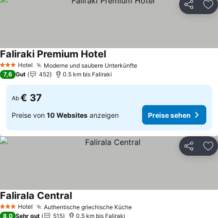
Teilen
Zu
Faliraki Premium Hotel
Preise sehen
Hotel
Moderne und saubere Unterkünfte
Preise sehen
3 Sterne
7,6
Gut
452
0.5 km bis Faliraki
€ 37
Ab
Preise von
10 Websites
anzeigen
Preise sehen
Teilen
Zu
Falirala Central
Preise sehen
Hotel
Authentische griechische Küche
Preise sehen
3 Sterne
8,0
Sehr gut
515
0.5 km bis Faliraki