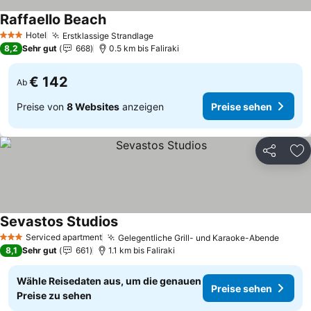
Raffaello Beach
Preise sehen
Hotel
Erstklassige Strandlage
Preise sehen
3 Sterne
8,2
Sehr gut
668
0.5 km bis Faliraki
€ 142
Ab
Preise von
8 Websites
anzeigen
Preise sehen
Teilen
Zu
Sevastos Studios
Preise sehen
Serviced apartment
Gelegentliche Grill- und Karaoke-Abende
Preis
3 Sterne
8,1
Sehr gut
661
1.1 km bis Faliraki
Wähle Reisedaten aus, um die genauen
Preise sehen
Preise zu sehen