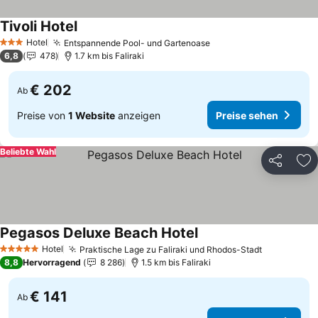
Tivoli Hotel
Preise sehen
Hotel
Entspannende Pool- und Gartenoase
Preise sehen
3 Sterne
6,8
478
1.7 km bis Faliraki
€ 202
Ab
Preise von
1 Website
anzeigen
Preise sehen
Beliebte Wahl
Teilen
Zu
Pegasos Deluxe Beach Hotel
Preise sehen
Hotel
Praktische Lage zu Faliraki und Rhodos-Stadt
Preise seh
5 Sterne
8,8
Hervorragend
8 286
1.5 km bis Faliraki
€ 141
Ab