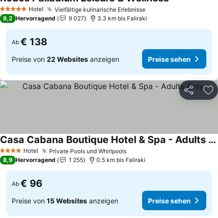
Preise sehen
Hotel
Vielfältige kulinarische Erlebnisse
Preise sehen
5 Sterne
9,2
Hervorragend
9 027
3.3 km bis Faliraki
€ 138
Ab
Preise von
22 Websites
anzeigen
Preise sehen
Teilen
Zu
Casa Cabana Boutique Hotel & Spa - Adults Only
Preise sehen
Hotel
Private Pools und Whirlpools
Preise sehen
4 Sterne
8,9
Hervorragend
1 255
0.5 km bis Faliraki
€ 96
Ab
Preise von
15 Websites
anzeigen
Preise sehen