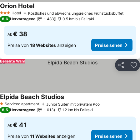
Orion Hotel
Preise sehen
Hotel
Köstliches und abwechslungsreiches Frühstücksbuffet
Preise
3 Sterne
8,6
Hervorragend
1 483
0.5 km bis Faliraki
€ 38
Ab
Preise von
18 Websites
anzeigen
Preise sehen
Beliebte Wahl
Teilen
Zu
Elpida Beach Studios
Preise sehen
Serviced apartment
Junior Suiten mit privatem Pool
Preise sehen
1 Sterne
8,5
Hervorragend
1 013
1.2 km bis Faliraki
€ 41
Ab
Preise von
11 Websites
anzeigen
Preise sehen