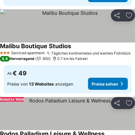
Teilen
Zu
Malibu Boutique Studios
Preise sehen
Serviced apartment
Tägliches kontinentales und warmes Frühstück
P
3 Sterne
8,6
Hervorragend
950
0.7 km bis Faliraki
€ 49
Ab
Preise von
13 Websites
anzeigen
Preise sehen
Beliebte Wahl
Teilen
Zu
Rodos Palladium Leisure & Wellness