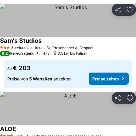
Teilen
Zu
Sam's Studios
Preise sehen
Serviced apartment
Erfrischender Außenpool
Preise sehen
3 Sterne
9,2
Hervorragend
478
0.5 km bis Faliraki
€ 203
Ab
Preise von
5 Websites
anzeigen
Preise sehen
Teilen
Zu
ALOE
Preise sehen
Hotel