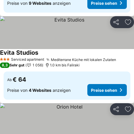
Preise von
9 Websites
anzeigen
Preise sehen
Teilen
Zu
Evita Studios
Preise sehen
Serviced apartment
Mediterrane Küche mit lokalen Zutaten
Preise 
3 Sterne
8,3
Sehr gut
1 056
1.0 km bis Faliraki
€ 64
Ab
Preise von
4 Websites
anzeigen
Preise sehen
Teilen
Zu