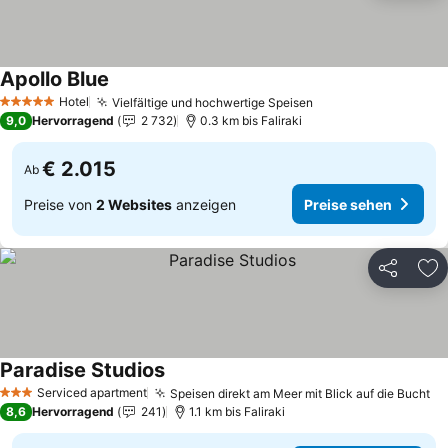
Apollo Blue
Preise sehen
Hotel
Vielfältige und hochwertige Speisen
Preise sehen
5 Sterne
9,0
Hervorragend
2 732
0.3 km bis Faliraki
€ 2.015
Ab
Preise von
2 Websites
anzeigen
Preise sehen
Teilen
Zu
Paradise Studios
Preise sehen
Serviced apartment
Speisen direkt am Meer mit Blick auf die Bucht
Pr
3 Sterne
8,6
Hervorragend
241
1.1 km bis Faliraki