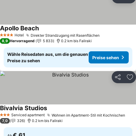
Teilen
Zu
Apollo Beach
Preise sehen
Hotel
Direkter Strandzugang mit Rasenflächen
Preise sehen
4 Sterne
8,9
Hervorragend
5 833
0.2 km bis Faliraki
Wähle Reisedaten aus, um die genauen
Preise sehen
Preise zu sehen
Teilen
Zu
Bivalvia Studios
Preise sehen
Serviced apartment
Wohnen im Apartment-Stil mit Kochnischen
Prei
3 Sterne
7,0
326
0.2 km bis Faliraki
€ 61
Ab