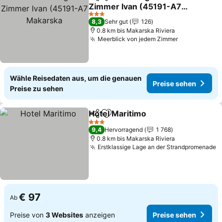
Teilen
Zu Favoriten hinzufügen
Zimmer Ivan (45191-A7
Makarska
3 Sterne
8,3
Sehr gut
126
0.8 km bis Makarska Riviera
Meerblick von jedem Zimmer
Wähle Reisedaten aus, um die genauen
Preise sehen
Preise zu sehen
Hotel Maritimo
Teilen
Zu Favoriten hinzufügen
3 Sterne
9,4
Hervorragend
1 768
0.8 km bis Makarska Riviera
Erstklassige Lage an der Strandpromenade
€ 97
Ab
Preise von
3 Websites
anzeigen
Preise sehen