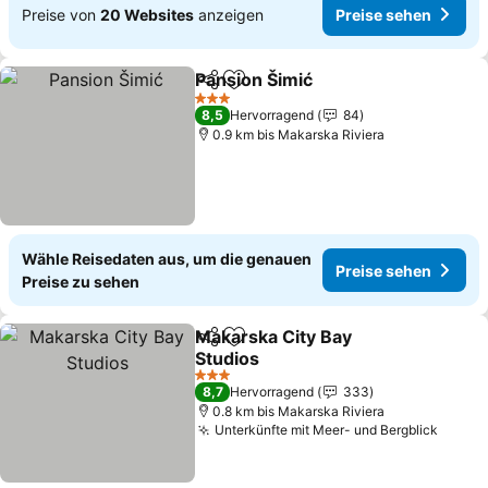
Preise von
20 Websites
anzeigen
Preise sehen
Pansion Šimić
Teilen
Zu Favoriten hinzufügen
3 Sterne
8,5
Hervorragend
84
0.9 km bis Makarska Riviera
Wähle Reisedaten aus, um die genauen
Preise sehen
Preise zu sehen
Makarska City Bay
Teilen
Zu Favoriten hinzufügen
Studios
3 Sterne
8,7
Hervorragend
333
0.8 km bis Makarska Riviera
Unterkünfte mit Meer- und Bergblick