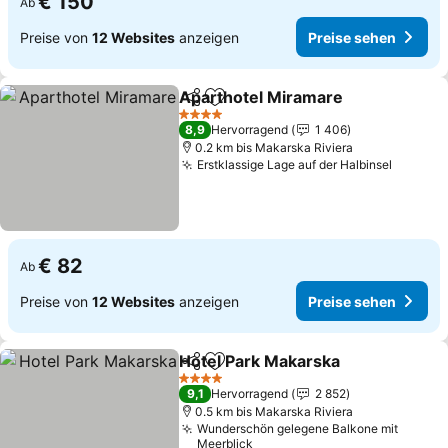
€ 150
Ab
Preise von
12 Websites
anzeigen
Preise sehen
Aparthotel Miramare
Teilen
Zu Favoriten hinzufügen
4 Sterne
8,9
Hervorragend
1 406
0.2 km bis Makarska Riviera
Erstklassige Lage auf der Halbinsel
€ 82
Ab
Preise von
12 Websites
anzeigen
Preise sehen
Hotel Park Makarska
Teilen
Zu Favoriten hinzufügen
4 Sterne
9,1
Hervorragend
2 852
0.5 km bis Makarska Riviera
Wunderschön gelegene Balkone mit
Meerblick