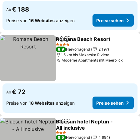
€ 188
Ab
Preise von
16 Websites
anzeigen
Preise sehen
Romana Beach Resort
Teilen
Zu Favoriten hinzufügen
4 Sterne
8,9
Hervorragend
2 197
1.5 km bis Makarska Riviera
Moderne Apartments mit Meerblick
€ 72
Ab
Preise von
18 Websites
anzeigen
Preise sehen
Bluesun hotel Neptun -
Teilen
Zu Favoriten hinzufügen
All inclusive
3 Sterne
8,5
Hervorragend
4 994