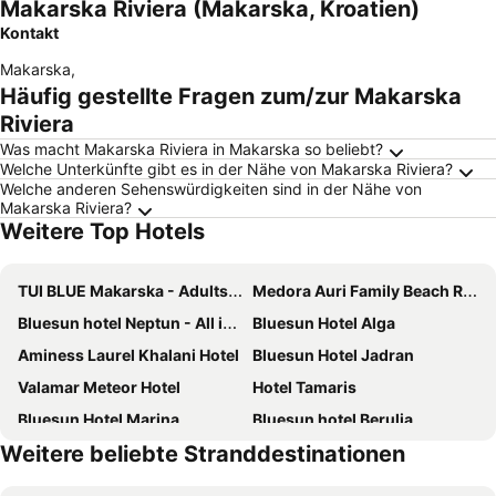
Makarska Riviera (Makarska, Kroatien)
Kontakt
Makarska
,
Häufig gestellte Fragen zum/zur Makarska
Riviera
Was macht Makarska Riviera in Makarska so beliebt?
Welche Unterkünfte gibt es in der Nähe von Makarska Riviera?
Welche anderen Sehenswürdigkeiten sind in der Nähe von
Makarska Riviera?
Weitere Top Hotels
TUI BLUE Makarska - Adults Only
Medora Auri Family Beach Resort
Bluesun hotel Neptun - All inclusive
Bluesun Hotel Alga
Aminess Laurel Khalani Hotel
Bluesun Hotel Jadran
Valamar Meteor Hotel
Hotel Tamaris
Bluesun Hotel Marina
Bluesun hotel Berulia
Weitere beliebte Stranddestinationen
Bluesun Hotel Soline
Beach Hotel
Hotel Horizont
TUI BLUE Adriatic Beach