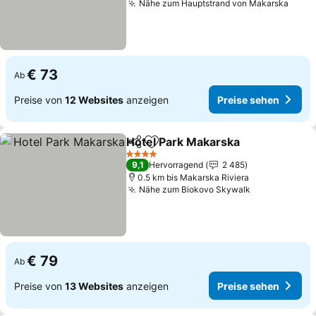
Nähe zum Hauptstrand von Makarska
€ 73
Ab
Preise von
12 Websites
anzeigen
Preise sehen
Hotel Park Makarska
Teilen
Zu Favoriten hinzufügen
4 Sterne
9,1
Hervorragend
2 485
0.5 km bis Makarska Riviera
Nähe zum Biokovo Skywalk
€ 79
Ab
Preise von
13 Websites
anzeigen
Preise sehen