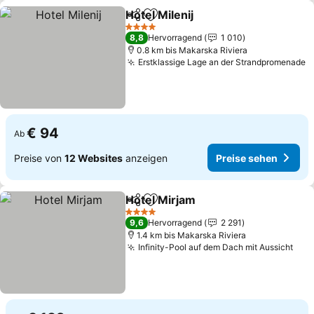
Hotel Milenij
Teilen
Zu Favoriten hinzufügen
4 Sterne
8,8
Hervorragend
1 010
0.8 km bis Makarska Riviera
Erstklassige Lage an der Strandpromenade
€ 94
Ab
Preise von
12 Websites
anzeigen
Preise sehen
Hotel Mirjam
Teilen
Zu Favoriten hinzufügen
4 Sterne
9,6
Hervorragend
2 291
1.4 km bis Makarska Riviera
Infinity-Pool auf dem Dach mit Aussicht