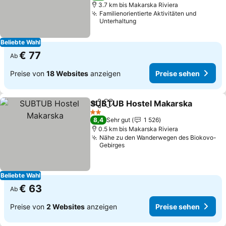
3.7 km bis Makarska Riviera
Familienorientierte Aktivitäten und
Unterhaltung
Beliebte Wahl
€ 77
Ab
Preise von
18 Websites
anzeigen
Preise sehen
SUBTUB Hostel Makarska
Teilen
Zu Favoriten hinzufügen
2 Sterne
8,4
Sehr gut
1 526
0.5 km bis Makarska Riviera
Nähe zu den Wanderwegen des Biokovo-
Gebirges
Beliebte Wahl
€ 63
Ab
Preise von
2 Websites
anzeigen
Preise sehen