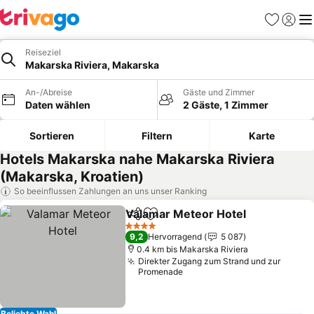
Favoriten
Einlog
Me
Reiseziel
Makarska Riviera, Makarska
An-/Abreise
Gäste und Zimmer
Daten wählen
2 Gäste, 1 Zimmer
Sortieren
Filtern
Karte
Hotels Makarska nahe Makarska Riviera
(Makarska, Kroatien)
So beeinflussen Zahlungen an uns unser Ranking
Valamar Meteor Hotel
Teilen
Zu Favoriten hinzufügen
4 Sterne
9,2
Hervorragend
5 087
0.4 km bis Makarska Riviera
Direkter Zugang zum Strand und zur
Promenade
Beliebte Wahl