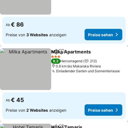
€ 86
Ab
Preise von
3 Websites
anzeigen
Preise sehen
Milka Apartments
Teilen
Zu Favoriten hinzufügen
3 Sterne
9,2
Hervorragend
212
0.6 km bis Makarska Riviera
Einladender Garten und Sonnenterrasse
€ 45
Ab
Preise von
2 Websites
anzeigen
Preise sehen
Hotel Tamaris