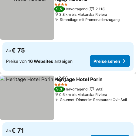
Teilen
Zu Favoriten hinzufügen
4 Sterne
9,5
Hervorragend
2 118
3.8 km bis Makarska Riviera
Strandlage mit Promenadenzugang
€ 75
Ab
Preise von
16 Websites
anzeigen
Preise sehen
Heritage Hotel Porin
Teilen
Zu Favoriten hinzufügen
4 Sterne
9,3
Hervorragend
993
0.6 km bis Makarska Riviera
Gourmet-Dinner im Restaurant Cvit Soli
€ 71
Ab