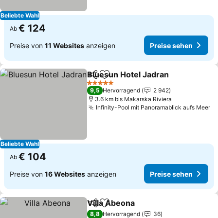
Beliebte Wahl
€ 124
Ab
Preise von
11 Websites
anzeigen
Preise sehen
Bluesun Hotel Jadran
Teilen
Zu Favoriten hinzufügen
5 Sterne
9,5
Hervorragend
2 942
3.6 km bis Makarska Riviera
Infinity-Pool mit Panoramablick aufs Meer
Beliebte Wahl
€ 104
Ab
Preise von
16 Websites
anzeigen
Preise sehen
Villa Abeona
Teilen
Zu Favoriten hinzufügen
8,8
Hervorragend
36