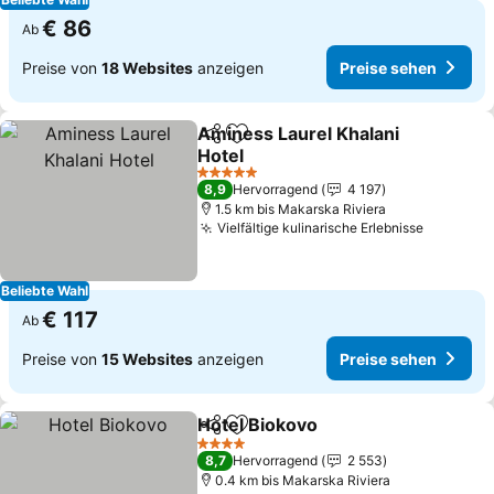
€ 86
Ab
Preise von
18 Websites
anzeigen
Preise sehen
Aminess Laurel Khalani
Teilen
Zu Favoriten hinzufügen
Hotel
5 Sterne
8,9
Hervorragend
4 197
1.5 km bis Makarska Riviera
Vielfältige kulinarische Erlebnisse
Beliebte Wahl
€ 117
Ab
Preise von
15 Websites
anzeigen
Preise sehen
Hotel Biokovo
Teilen
Zu Favoriten hinzufügen
4 Sterne
8,7
Hervorragend
2 553
0.4 km bis Makarska Riviera