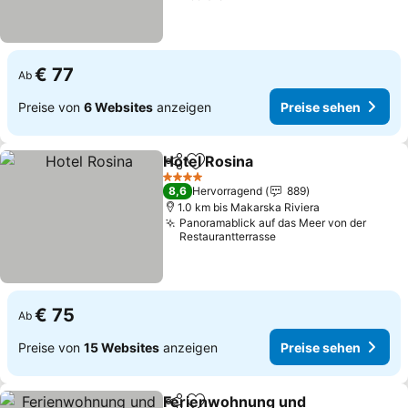
€ 77
Ab
Preise von
6 Websites
anzeigen
Preise sehen
Hotel Rosina
Teilen
Zu Favoriten hinzufügen
4 Sterne
8,6
Hervorragend
889
1.0 km bis Makarska Riviera
Panoramablick auf das Meer von der
Restaurantterrasse
€ 75
Ab
Preise von
15 Websites
anzeigen
Preise sehen
Ferienwohnung und