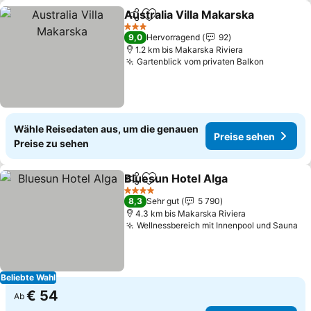
Australia Villa Makarska
Teilen
Zu Favoriten hinzufügen
3 Sterne
9,0
Hervorragend
92
1.2 km bis Makarska Riviera
Gartenblick vom privaten Balkon
Wähle Reisedaten aus, um die genauen
Preise sehen
Preise zu sehen
Bluesun Hotel Alga
Teilen
Zu Favoriten hinzufügen
4 Sterne
8,3
Sehr gut
5 790
4.3 km bis Makarska Riviera
Wellnessbereich mit Innenpool und Sauna
Beliebte Wahl
€ 54
Ab