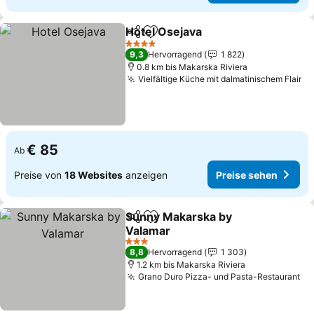
Hotel Osejava
Teilen
Zu Favoriten hinzufügen
4 Sterne
9,3
Hervorragend
1 822
0.8 km bis Makarska Riviera
Vielfältige Küche mit dalmatinischem Flair
€ 85
Ab
Preise von
18 Websites
anzeigen
Preise sehen
Sunny Makarska by
Teilen
Zu Favoriten hinzufügen
Valamar
3 Sterne
8,8
Hervorragend
1 303
1.2 km bis Makarska Riviera
Grano Duro Pizza- und Pasta-Restaurant