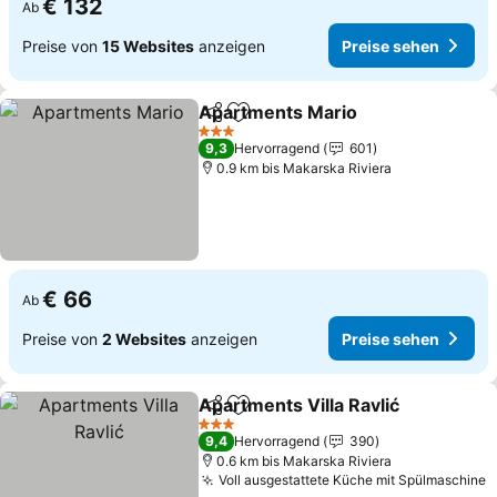
€ 132
Ab
Preise von
15 Websites
anzeigen
Preise sehen
Apartments Mario
Teilen
Zu Favoriten hinzufügen
3 Sterne
9,3
Hervorragend
601
0.9 km bis Makarska Riviera
€ 66
Ab
Preise von
2 Websites
anzeigen
Preise sehen
Apartments Villa Ravlić
Teilen
Zu Favoriten hinzufügen
3 Sterne
9,4
Hervorragend
390
0.6 km bis Makarska Riviera
Voll ausgestattete Küche mit Spülmaschine