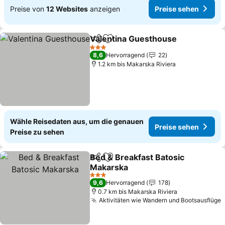
Preise von
12 Websites
anzeigen
Preise sehen
Valentina Guesthouse
Teilen
Zu Favoriten hinzufügen
3 Sterne
8,6
Hervorragend
22
1.2 km bis Makarska Riviera
Wähle Reisedaten aus, um die genauen
Preise sehen
Preise zu sehen
Bed & Breakfast Batosic
Teilen
Zu Favoriten hinzufügen
Makarska
3 Sterne
9,6
Hervorragend
178
0.7 km bis Makarska Riviera
Aktivitäten wie Wandern und Bootsausflüge