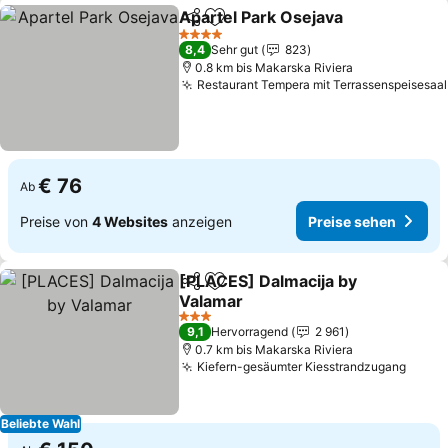
Apartel Park Osejava
Teilen
Zu Favoriten hinzufügen
4 Sterne
8,4
Sehr gut
823
0.8 km bis Makarska Riviera
Restaurant Tempera mit Terrassenspeisesaal
€ 76
Ab
Preise von
4 Websites
anzeigen
Preise sehen
[PLACES] Dalmacija by
Teilen
Zu Favoriten hinzufügen
Valamar
3 Sterne
9,1
Hervorragend
2 961
0.7 km bis Makarska Riviera
Kiefern-gesäumter Kiesstrandzugang
Beliebte Wahl