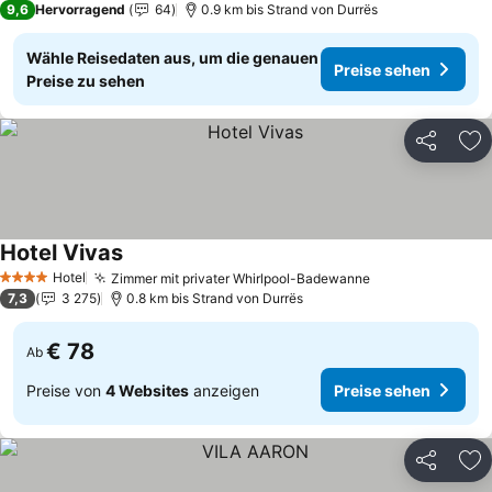
9,6
Hervorragend
64
0.9 km bis Strand von Durrës
Wähle Reisedaten aus, um die genauen
Preise sehen
Preise zu sehen
Teilen
Zu
Hotel Vivas
Hotel
Zimmer mit privater Whirlpool-Badewanne
4 Sterne
7,3
3 275
0.8 km bis Strand von Durrës
€ 78
Ab
Preise von
4 Websites
anzeigen
Preise sehen
Teilen
Zu