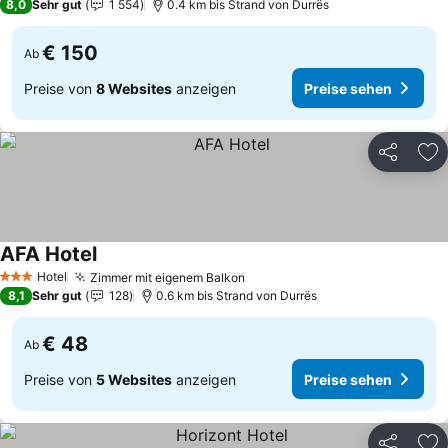
8,0
Sehr gut
1 554
0.4 km bis Strand von Durrës
€ 150
Ab
Preise von
8 Websites
anzeigen
Preise sehen
Teilen
Zu
AFA Hotel
Hotel
Zimmer mit eigenem Balkon
3 Sterne
8,1
Sehr gut
128
0.6 km bis Strand von Durrës
€ 48
Ab
Preise von
5 Websites
anzeigen
Preise sehen