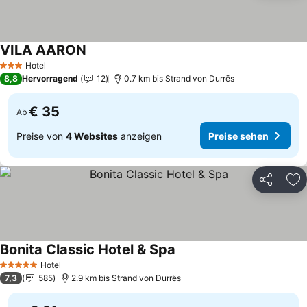
VILA AARON
Hotel
3 Sterne
8,8
Hervorragend
12
0.7 km bis Strand von Durrës
€ 35
Ab
Preise von
4 Websites
anzeigen
Preise sehen
Teilen
Zu
Bonita Classic Hotel & Spa
Hotel
5 Sterne
7,3
585
2.9 km bis Strand von Durrës