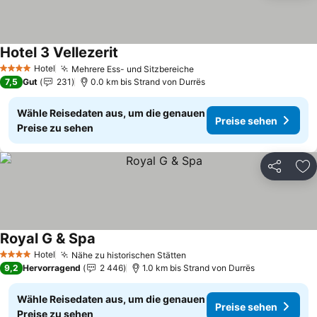
Hotel 3 Vellezerit
Hotel
Mehrere Ess- und Sitzbereiche
4 Sterne
7,5
Gut
231
0.0 km bis Strand von Durrës
Wähle Reisedaten aus, um die genauen
Preise sehen
Preise zu sehen
Teilen
Zu
Royal G & Spa
Hotel
Nähe zu historischen Stätten
4 Sterne
9,2
Hervorragend
2 446
1.0 km bis Strand von Durrës
Wähle Reisedaten aus, um die genauen
Preise sehen
Preise zu sehen