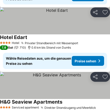
Teilen
Zu
Hotel Edart
Hotel
Privater Strandbereich mit Wassersport
4 Sterne
7,8
Gut
710
0.6 km bis Strand von Durrës
Wähle Reisedaten aus, um die genauen
Preise sehen
Preise zu sehen
Teilen
Zu
H&G Seaview Apartments
Serviced apartment
Direkter Strandzugang und Meerblick
4 Sterne