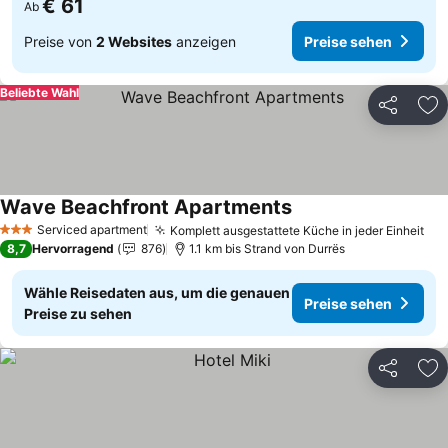
€ 61
Ab
Preise von
2 Websites
anzeigen
Preise sehen
Beliebte Wahl
Teilen
Zu
Wave Beachfront Apartments
Serviced apartment
Komplett ausgestattete Küche in jeder Einheit
3 Sterne
8,7
Hervorragend
876
1.1 km bis Strand von Durrës
Wähle Reisedaten aus, um die genauen
Preise sehen
Preise zu sehen
Teilen
Zu