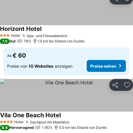
Teilen
Zu
Horizont Hotel
Hotel
Spa- und Fitnessbereich
3 Sterne
7,5
Gut
761
1.5 km bis Strand von Durrës
€ 60
Ab
Preise von
10 Websites
anzeigen
Preise sehen
Teilen
Zu
Vila One Beach Hotel
Hotel
Dachpool mit Meerblick
4 Sterne
8,6
Hervorragend
1 957
0.0 km bis Strand von Durrës