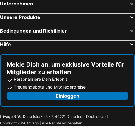
Unternehmen
Rostuša Strandhotels
Grand Duka Hotel & Spa
Blue Sky
Akropoli Hotel
Supreme Hotel
Unsere Produkte
Amara Hotel & SPA
Sunrise Hotel Çameria
Bedingungen und Richtlinien
Perandor
Bonita Luxury Resort & Spa
Hotel 3 Vellezerit
Azure sea View Apartment's
Hilfe
Ajsel Hotel
Vh Belmond Durres Hotel & Beach
Hotel Saly
Hotel Alion
Melde Dich an, um exklusive Vorteile für
Hotel Antalya - Beach Durres
Hotel Klebrido
Mitglieder zu erhalten
MondurO Hotel
Festim hotel
Personalisiere Dein Erlebnis
Germany
AMH Hotel Durres
Treueangebote und Mitgliederpreise
Kein Hotel
Sanremo Hotel Restorant
Einloggen
Rifat Peshkatari Hotel
Hotel Venezia
Bonita
Art Gallery Boutique Hotel
trivago N.V.
, Kesselstraße 5 – 7, 40221 Düsseldorf, Deutschland
La Onda Hotel Durres
Palma
Copyright 2026 trivago | Alle Rechte vorbehalten.
Aks Hotel
Vila Belvedere