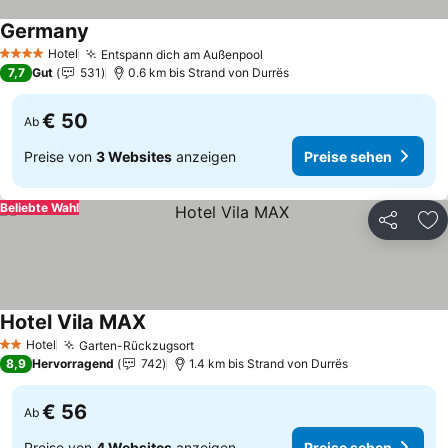
Germany
Hotel
Entspann dich am Außenpool
4 Sterne
7,7
Gut
531
0.6 km bis Strand von Durrës
€ 50
Ab
Preise von
3 Websites
anzeigen
Preise sehen
Beliebte Wahl
Teilen
Zu
Hotel Vila MAX
Hotel
Garten-Rückzugsort
2 Sterne
8,9
Hervorragend
742
1.4 km bis Strand von Durrës
€ 56
Ab
Preise von
4 Websites
anzeigen
Preise sehen