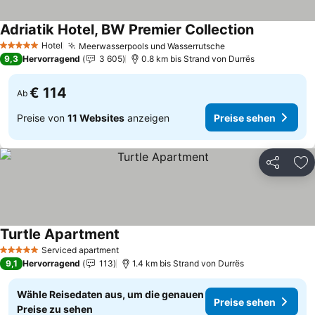
Adriatik Hotel, BW Premier Collection
Hotel
Meerwasserpools und Wasserrutsche
5 Sterne
9,3
Hervorragend
3 605
0.8 km bis Strand von Durrës
€ 114
Ab
Preise von
11 Websites
anzeigen
Preise sehen
Teilen
Zu
Turtle Apartment
Serviced apartment
5 Sterne
9,1
Hervorragend
113
1.4 km bis Strand von Durrës
Wähle Reisedaten aus, um die genauen
Preise sehen
Preise zu sehen