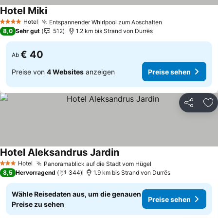
Hotel Miki
Hotel
Entspannender Whirlpool zum Abschalten
4 Sterne
8,0
Sehr gut
512
1.2 km bis Strand von Durrës
€ 40
Ab
Preise von
4 Websites
anzeigen
Preise sehen
Teilen
Zu
Hotel Aleksandrus Jardin
Hotel
Panoramablick auf die Stadt vom Hügel
3 Sterne
8,5
Hervorragend
344
1.9 km bis Strand von Durrës
Wähle Reisedaten aus, um die genauen
Preise sehen
Preise zu sehen