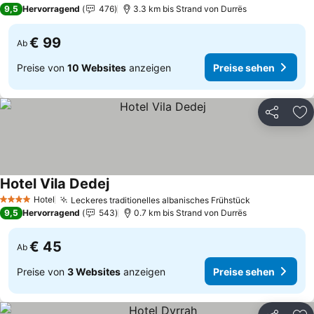
5 Sterne
9,5
Hervorragend
476
3.3 km bis Strand von Durrës
€ 99
Ab
Preise von
10 Websites
anzeigen
Preise sehen
Teilen
Zu
Hotel Vila Dedej
Hotel
Leckeres traditionelles albanisches Frühstück
4 Sterne
9,5
Hervorragend
543
0.7 km bis Strand von Durrës
€ 45
Ab
Preise von
3 Websites
anzeigen
Preise sehen