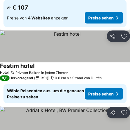
€ 107
Ab
Preise von
4 Websites
anzeigen
Preise sehen
Teilen
Zu
Festim hotel
Hotel
Privater Balkon in jedem Zimmer
8,6
Hervorragend
391
0.6 km bis Strand von Durrës
Wähle Reisedaten aus, um die genauen
Preise sehen
Preise zu sehen
Teilen
Zu