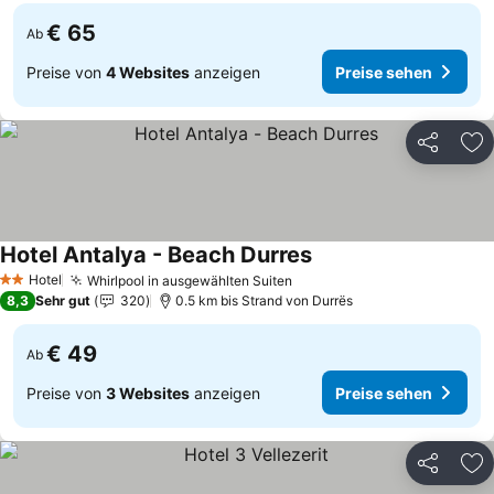
€ 65
Ab
Preise von
4 Websites
anzeigen
Preise sehen
Teilen
Zu
Hotel Antalya - Beach Durres
Hotel
Whirlpool in ausgewählten Suiten
2 Sterne
8,3
Sehr gut
320
0.5 km bis Strand von Durrës
€ 49
Ab
Preise von
3 Websites
anzeigen
Preise sehen
Teilen
Zu