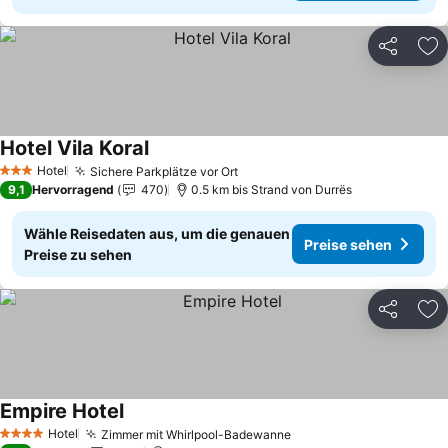
Teilen
Zu
Hotel Vila Koral
Hotel
Sichere Parkplätze vor Ort
3 Sterne
9,1
Hervorragend
470
0.5 km bis Strand von Durrës
Wähle Reisedaten aus, um die genauen
Preise sehen
Preise zu sehen
Teilen
Zu
Empire Hotel
Hotel
Zimmer mit Whirlpool-Badewanne
4 Sterne