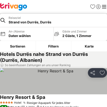
Favoriten
Einlog
Me
Reiseziel
Strand von Durrës, Durrës
An-/Abreise
Gäste und Zimmer
Daten wählen
2 Gäste, 1 Zimmer
Sortieren
Filtern
Karte
Hotels Durrës nahe Strand von Durrës
(Durrës, Albanien)
So beeinflussen Zahlungen an uns unser Ranking
Teilen
Zu
Henry Resort & Spa
Hotel
Riesiger Aquapark für jedes Alter
5 Sterne