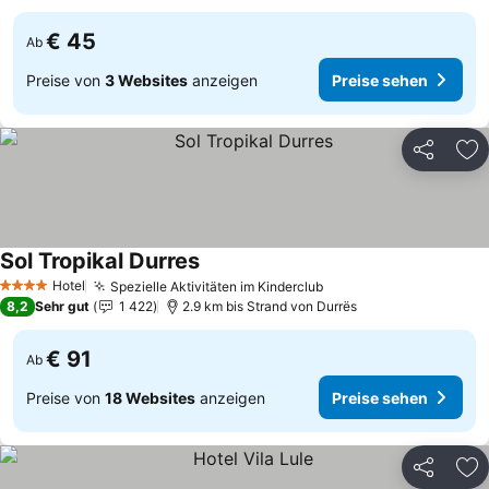
€ 45
Ab
Preise von
3 Websites
anzeigen
Preise sehen
Teilen
Zu
Sol Tropikal Durres
Hotel
Spezielle Aktivitäten im Kinderclub
4 Sterne
8,2
Sehr gut
1 422
2.9 km bis Strand von Durrës
€ 91
Ab
Preise von
18 Websites
anzeigen
Preise sehen
Teilen
Zu