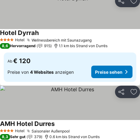
Teilen
Zu
Hotel Dyrrah
Hotel
Wellnessbereich mit Saunazugang
4 Sterne
8,6
Hervorragend
915
1.1 km bis Strand von Durrës
€ 120
Ab
Preise von
4 Websites
anzeigen
Preise sehen
Teilen
Zu
AMH Hotel Durres
Hotel
Saisonaler Außenpool
4 Sterne
8,3
Sehr gut
379
0.6 km bis Strand von Durrës