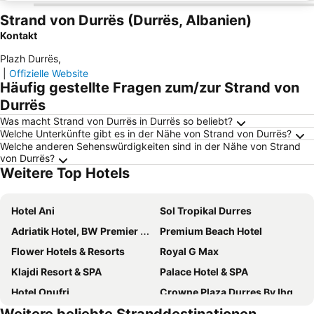
Strand von Durrës (Durrës, Albanien)
Kontakt
Plazh Durrës
,
|
Offizielle Website
Häufig gestellte Fragen zum/zur Strand von
Durrës
Was macht Strand von Durrës in Durrës so beliebt?
Welche Unterkünfte gibt es in der Nähe von Strand von Durrës?
Welche anderen Sehenswürdigkeiten sind in der Nähe von Strand
von Durrës?
Weitere Top Hotels
Hotel Ani
Sol Tropikal Durres
Adriatik Hotel, BW Premier Collection
Premium Beach Hotel
Flower Hotels & Resorts
Royal G Max
Klajdi Resort & SPA
Palace Hotel & SPA
Hotel Onufri
Crowne Plaza Durres By Ihg
Diamma Resort Conference & Spa
Hotel Bleart