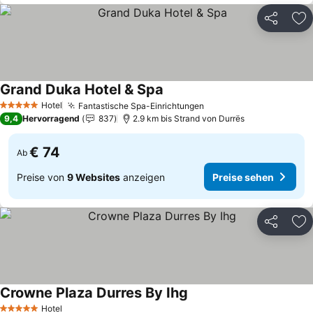
Teilen
Zu
Grand Duka Hotel & Spa
Hotel
Fantastische Spa-Einrichtungen
5 Sterne
9,4
Hervorragend
837
2.9 km bis Strand von Durrës
€ 74
Ab
Preise von
9 Websites
anzeigen
Preise sehen
Teilen
Zu
Crowne Plaza Durres By Ihg
Hotel