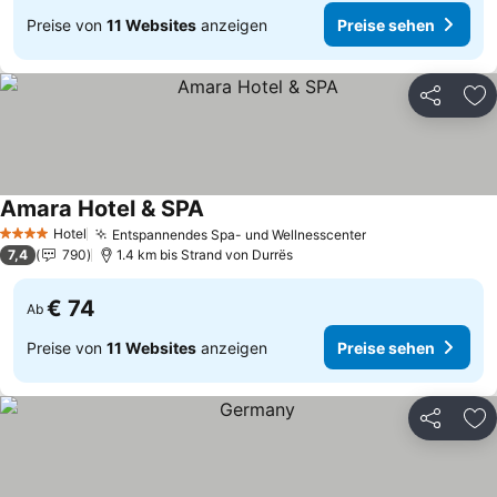
Preise von
11 Websites
anzeigen
Preise sehen
Teilen
Zu
Amara Hotel & SPA
Hotel
Entspannendes Spa- und Wellnesscenter
4 Sterne
7,4
790
1.4 km bis Strand von Durrës
€ 74
Ab
Preise von
11 Websites
anzeigen
Preise sehen
Teilen
Zu