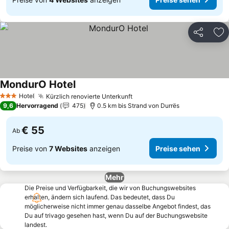
Teilen
Zu
MondurO Hotel
Hotel
Kürzlich renovierte Unterkunft
3 Sterne
9,6
Hervorragend
475
0.5 km bis Strand von Durrës
€ 55
Ab
Preise von
7 Websites
anzeigen
Preise sehen
Mehr
Die Preise und Verfügbarkeit, die wir von Buchungswebsites
erhalten, ändern sich laufend. Das bedeutet, dass Du
möglicherweise nicht immer genau dasselbe Angebot findest, das
Du auf trivago gesehen hast, wenn Du auf der Buchungswebsite
landest.