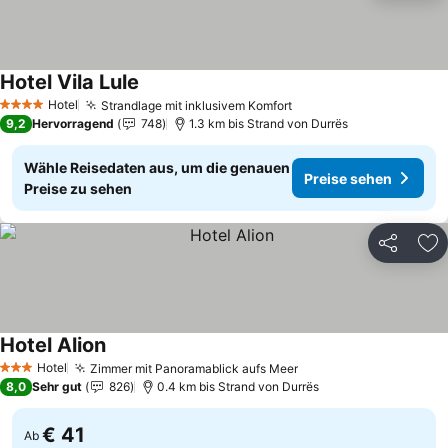
Hotel Vila Lule
Hotel
Strandlage mit inklusivem Komfort
4 Sterne
9,2
Hervorragend
748
1.3 km bis Strand von Durrës
Wähle Reisedaten aus, um die genauen
Preise sehen
Preise zu sehen
Teilen
Zu
Hotel Alion
Hotel
Zimmer mit Panoramablick aufs Meer
3 Sterne
8,0
Sehr gut
826
0.4 km bis Strand von Durrës
€ 41
Ab