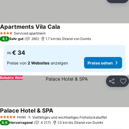
Teilen
Zu
Apartments Vila Cala
Serviced apartment
4 Sterne
8,1
Sehr gut
260
1.7 km bis Strand von Durrës
€ 34
Ab
Preise von
2 Websites
anzeigen
Preise sehen
Beliebte Wahl
Teilen
Zu
Palace Hotel & SPA
Hotel
Vielfältiges und reichhaltiges Frühstücksbuffet
5 Sterne
8,6
Hervorragend
4 217
1.0 km bis Strand von Durrës