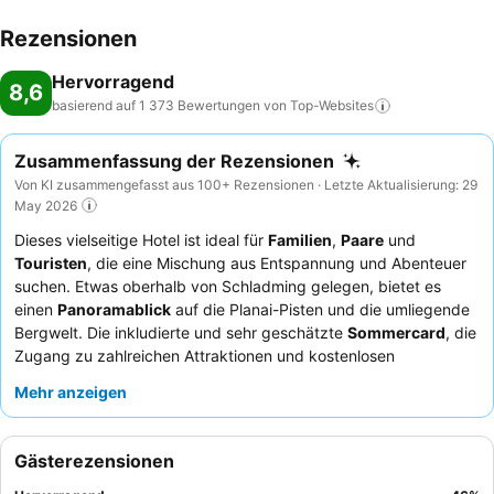
Rezensionen
Hervorragend
8,6
basierend auf 1 373 Bewertungen von
Top-Websites
Zusammenfassung der Rezensionen
Von KI zusammengefasst aus 100+ Rezensionen · Letzte Aktualisierung: 29
May 2026
Dieses vielseitige Hotel ist ideal für
Familien
,
Paare
und
Touristen
, die eine Mischung aus Entspannung und Abenteuer
suchen. Etwas oberhalb von Schladming gelegen, bietet es
einen
Panoramablick
auf die Planai-Pisten und die umliegende
Bergwelt. Die inkludierte und sehr geschätzte
Sommercard
, die
Zugang zu zahlreichen Attraktionen und kostenlosen
Busverbindungen bietet, bereichert das Gästeerlebnis erheblich.
Mehr anzeigen
Die Gäste loben stets die außergewöhnliche Freundlichkeit und
Aufmerksamkeit des
Personals
, und das
Frühstücksbuffet
wird für seine umfangreiche und vielfältige Auswahl sehr
Gästerezensionen
empfohlen. Für das beste Erlebnis empfiehlt es sich, Zimmer mit