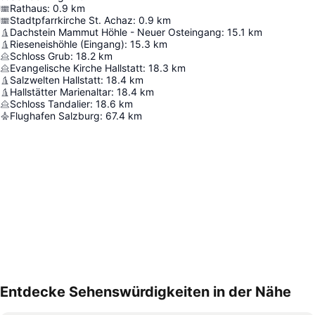
Rathaus
:
0.9
km
Stadtpfarrkirche St. Achaz
:
0.9
km
Dachstein Mammut Höhle - Neuer Osteingang
:
15.1
km
Rieseneishöhle (Eingang)
:
15.3
km
Schloss Grub
:
18.2
km
Evangelische Kirche Hallstatt
:
18.3
km
Salzwelten Hallstatt
:
18.4
km
Hallstätter Marienaltar
:
18.4
km
Schloss Tandalier
:
18.6
km
Flughafen Salzburg
:
67.4
km
Entdecke Sehenswürdigkeiten in der Nähe
Karte vergrößern