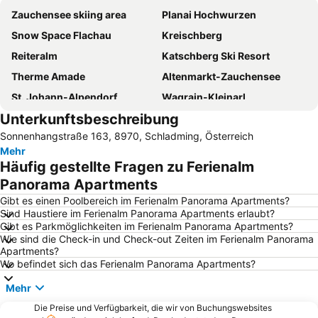
Zauchensee skiing area
Planai Hochwurzen
Snow Space Flachau
Kreischberg
Reiteralm
Katschberg Ski Resort
Therme Amade
Altenmarkt-Zauchensee
St. Johann-Alpendorf
Wagrain-Kleinarl
Unterkunftsbeschreibung
Narzissenfest
Hauser Kaibling
Sonnenhangstraße 163, 8970, Schladming, Österreich
Die Tauplitz
Hinterstoder Ski Area
Mehr
Skigebiet Sportwelt Amadé
Radstadt-Altenmarkt
Häufig gestellte Fragen zu Ferienalm
Nachtslalom
Hallstätter See
Panorama Apartments
Filzmoos
Schafbergbahn
Gibt es einen Poolbereich im Ferienalm Panorama Apartments?
Sind Haustiere im Ferienalm Panorama Apartments erlaubt?
Ramsau am Dachstein
Bad Ischl
Gibt es Parkmöglichkeiten im Ferienalm Panorama Apartments?
Wie sind die Check-in und Check-out Zeiten im Ferienalm Panorama
Dorfgastein - Großarltal
Fanningberg
Apartments?
Lürzer Alm
Skiflugschanze Kulm
Wo befindet sich das Ferienalm Panorama Apartments?
Liechtensteinklamm
Ödensee
Mehr
Kölnbreinsperre
Eisriesenwelt
Die Preise und Verfügbarkeit, die wir von Buchungswebsites