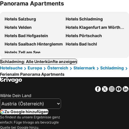
Panorama Apartments
Hotels Salzburg
Hotels Schladming
Hotels Velden
Hotels Klagenfurt am Wörthersee
Hotels Bad Hofgastein
Hotels Pörtschach
Hotels Saalbach Hinterglemm
Hotels Bad Ischl
Hotels Zell am See
Schladming: Alle Unterkünfte anzeigen
Hotelsuche
Europa
Österreich
Steiermark
Schladming
Ferienalm Panorama Apartments
Facebook
Twitter
Insta
Yo
Wähle Dein Land
Zu Google hinzufügen
So findest du unsere Ergebnisse ganz
einfach: Füge trivago als bevorzugte
Quelle bei Google hinzu.