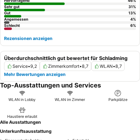
Panoramablick
zu wählen, um die atemberaubende
Hervorragend
46
%
Alpenlandschaft vollends zu genießen.
Sehr gut
31
%
Gut
13
%
Angemessen
4
%
Schlecht
6
%
Rezensionen anzeigen
Überdurchschnittlich gut bewertet für Schladming
Service
•
9,2
Zimmerkomfort
•
8,7
WLAN
•
8,7
Mehr Bewertungen anzeigen
Top-Ausstattungen und Services
WLAN in Lobby
WLAN im Zimmer
Parkplätze
Haustiere erlaubt
Alle Ausstattungen
Unterkunftsausstattung