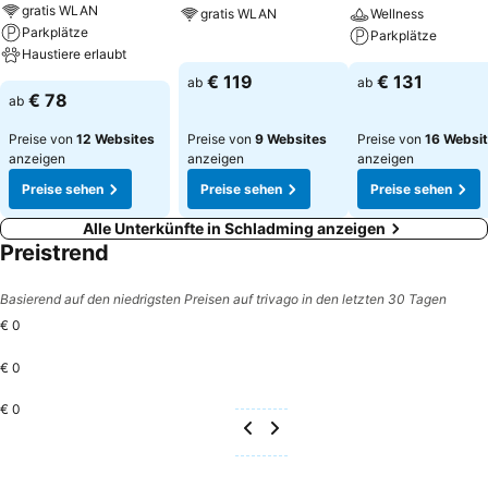
gratis WLAN
gratis WLAN
Wellness
Parkplätze
Parkplätze
Haustiere erlaubt
€ 119
€ 131
ab
ab
€ 78
ab
Preise von
12 Websites
Preise von
9 Websites
Preise von
16 Websi
anzeigen
anzeigen
anzeigen
Preise sehen
Preise sehen
Preise sehen
Alle Unterkünfte in Schladming anzeigen
Preistrend
Basierend auf den niedrigsten Preisen auf trivago in den letzten 30 Tagen
€ 0
€ 0
€ 0