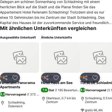
Gelegen am schönen Sonnenhang von Schladming mit einem
herrlichen Blick auf die Stadt und die Planai finden Sie das
Appartement Hotel Ferienalm Schladming! Trotzdem sind es nur
etwa 10 Gehminuten bis ins Zentrum der Stadt Schladming. Das
Kapital des Hauses ist der zuvorkommende Service und freundliche
Mit ähnlichen Unterkünften vergleichen
Mitarbeiter, die alles tun um Ihren Urlaub so angenehm und erholsam
wie nur möglich zu gestalten. Vollholzmöbel in den Zimmern, neue
Ausgewählte Unterkunft
Ähnliche Unterkünfte
Hotelbar, ein gemütliches Restaurant mit klassisch österreichischer
Küche runden Ihren Aufenthalt bei uns ab. Direkt vor dem Aparthotel
befindet sich die Bus-Haltestelle und bringt Sie mehrmals täglich
innerhalb von nur 6-8 Minuten unmittelbar ins Zentrum von
Schladming, zu den Tal-Stationen Planai „Olympiastadion“ bzw. zum
Hochwurzen „Golden-Jet“. Im Sommer stehen Ihnen und Ihren
Kindern zusätzlich ein Aussenpool, 3.000qm Sommer-Kinderwelt,
Hex´n-Häuschen mit vielen Spielen und unser Streichelzoo zur
Hotel
Hotel
Hotel
2 Sterne
2 Sterne
3 Sterne
Teilen
Zu Favoriten hinzufügen
Teilen
Zu Favoriten hinzufügen
Teilen
Zu Favor
Verfügung. Genießen Sie Ihre Mahlzeiten im Zuge der Halbpension
Ferienalm Panorama
Hotel Haus am See
TUI BLUE Schladm
in unserem Restaurant, dem Steirer-Stüberl oder im gemütlichen
Apartments
7,6
9,2
Gut
(
1 195 Bewertungen
)
Hervorragend
(
3 
Fichten-Stüberl! Im Sommer empfiehlt sich am Abend die große
8,6
Hervorragend
(
1 373 Bewertungen
)
Sonnen-Terrasse mit wunderbarem Blick über das Ennstal.
Obertraun, 0.7 km bis
Schladming, 0.5 km
Zentrum
Zentrum
Schladming,
Österreich
gratis WLAN