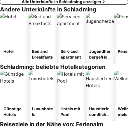
Alle Unterkünfte in Schladming anzeigen
Andere Unterkünfte in Schladming
Hotel
Bed and
Serviced
Jugendher
Pens
Breakfasts
apartment
berge/Hos
tel
Schladming: beliebte Hotelkategorien
Günstige
Luxushote
Hotels mit
Haustierfr
Well
Hotels
ls
Pool
eundliche
otels
Hotels
Reiseziele in der Nähe von: Ferienalm