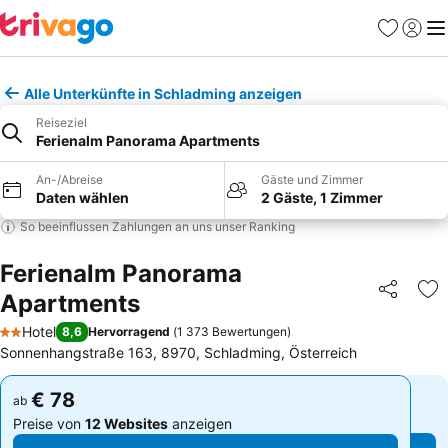
Favoriten
Einlog
Me
Alle Unterkünfte in Schladming anzeigen
Reiseziel
Ferienalm Panorama Apartments
An-/Abreise
Gäste und Zimmer
Daten wählen
2 Gäste, 1 Zimmer
So beeinflussen Zahlungen an uns unser Ranking
Ferienalm Panorama
Apartments
Teilen
Zu
Hotel
8,6
Hervorragend
(
1 373 Bewertungen
)
2 Sterne
Sonnenhangstraße 163, 8970, Schladming, Österreich
€ 78
€ 78
ab
ab
Preise von
12 Websites
anzeigen
Preise von
12 Websites
anzeigen