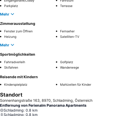
Eingangshalle/Lobby
Fahrstuhl
Parkplatz
Terrasse
Mehr
Zimmerausstattung
Fenster zum Öffnen
Fernseher
Heizung
Satelliten-TV
Mehr
Sportmöglichkeiten
Fahrradverleih
Golfplatz
Skifahren
Wanderwege
Reisende mit Kindern
Kinderspielplatz
Mahlzeiten für Kinder
Standort
Sonnenhangstraße 163, 8970, Schladming, Österreich
Entfernung von Ferienalm Panorama Apartments
Schladming
:
0.8
km
Schladming
:
0.8
km