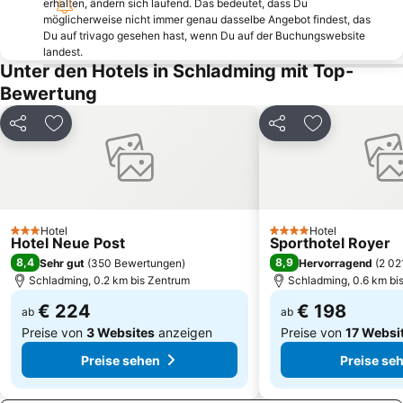
erhalten, ändern sich laufend. Das bedeutet, dass Du
Stoderzinken
Congress Wolfgangsee
möglicherweise nicht immer genau dasselbe Angebot findest, das
Malta Hochalmstraße
Postalm Arena
Du auf trivago gesehen hast, wenn Du auf der Buchungswebsite
landest.
Zwölferhorn
Fageralm
Unter den Hotels in Schladming mit Top-
Kiteschule Obertauern
Schiederweiher
Bewertung
Wolfgangseeschifffahrt
Kaiservilla
Teilen
Zu Favoriten hinzufügen
Teilen
Zu Favoriten
Salzwelten Hallstatt
Salzkammergut Cultural Landscape
Bergbahnen Werfenweng GmbH
Wildpark Kleefeld mit Streichelzoo
Schwarzensee
Dachstein Glacier
Oberforsthof Alm
Grosseck 8er Kabinenbahn
Hotel
Hotel
3 Sterne
4 Sterne
Hotel Neue Post
Wasserwelt Amadé
Hohenwerfen
Sporthotel Royer
8,4
8,9
Sehr gut
(
350 Bewertungen
)
Hervorragend
(
2 02
Schladming, 0.2 km bis Zentrum
Schladming, 0.6 km bi
€ 224
€ 198
ab
ab
Preise von
3 Websites
anzeigen
Preise von
17 Websi
Preise sehen
Preise se