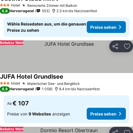
Preise sehen
Hotel
Renovierte Zimmer mit Balkon
Preise sehen
3 Sterne
8,8
Hervorragend
553
2.3 km bis Narzissenfest
Wähle Reisedaten aus, um die genauen
Preise sehen
Preise zu sehen
Beliebte Wahl
Teilen
Zu
JUFA Hotel Grundlsee
Preise sehen
Hotel
Malerischer See- und Bergblick
Preise sehen
3 Sterne
8,6
Hervorragend
1 058
8.4 km bis Narzissenfest
€ 107
Ab
Preise von
9 Websites
anzeigen
Preise sehen
Beliebte Wahl