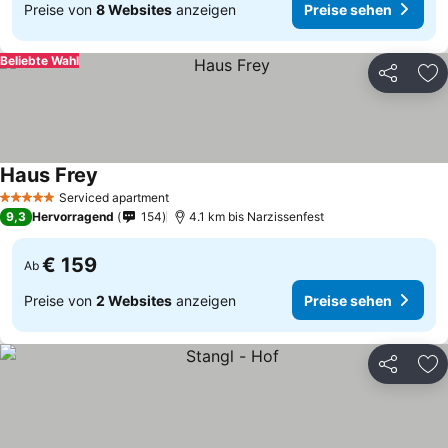
Preise von
8 Websites
anzeigen
Preise sehen
Beliebte Wahl
Teilen
Zu
Haus Frey
Preise sehen
Serviced apartment
5 Sterne
9,3
Hervorragend
154
4.1 km bis Narzissenfest
€ 159
Ab
Preise von
2 Websites
anzeigen
Preise sehen
Teilen
Zu