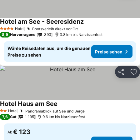
Hotel am See - Seeresidenz
Preise sehen
Hotel
Bootsverleih direkt vor Ort
Preise sehen
4 Sterne
8,9
Hervorragend
393
3.8 km bis Narzissenfest
Wähle Reisedaten aus, um die genauen
Preise sehen
Preise zu sehen
Teilen
Zu
Hotel Haus am See
Preise sehen
Hotel
Panoramablick auf See und Berge
Preise sehen
2 Sterne
7,6
Gut
1 195
9.6 km bis Narzissenfest
€ 123
Ab