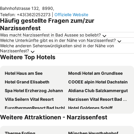
Bahnhofstrasse 132
,
8990
,
Telefon
:
+43(362)252273
|
Offizielle Website
Häufig gestellte Fragen zum/zur
Narzissenfest
Was macht Narzissenfest in Bad Aussee so beliebt?
Welche Unterkünfte gibt es in der Nähe von Narzissenfest?
Welche anderen Sehenswürdigkeiten sind in der Nähe von
Narzissenfest?
Weitere Top Hotels
Hotel Haus am See
Mondi Hotel am Grundlsee
Hotel Grand Elisabeth
COOEE alpin Hotel Dachstein
Spa Hotel Erzherzog Johann
Aldiana Club Salzkammergut
Villa Seilern Vital Resort
Narzissen Vital Resort Bad Aussee
EurothermenResort Bad Ischl
Hotel Goldenes Schiff
Weitere Attraktionen - Narzissenfest
Hotel Post
JUFA Hotel Bad Aussee
JUFA Hotel Altaussee
Vitalhotel Gosau
Therme Erding
München Hauptbahnhof
G'sund & Natur Hotel Die Wasnerin - Adults Only
Boutiquehotel Hubertushof