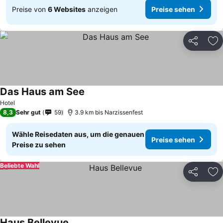
Preise von
6 Websites
anzeigen
Preise sehen
Teilen
Zu
Das Haus am See
Preise sehen
Hotel
8,3
Sehr gut
59
3.9 km bis Narzissenfest
Wähle Reisedaten aus, um die genauen
Preise sehen
Preise zu sehen
Beliebte Wahl
Teilen
Zu
Haus Bellevue