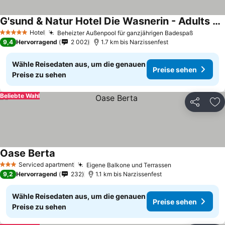
G'sund & Natur Hotel Die Wasnerin - Adults Only
Preise sehen
Hotel
Beheizter Außenpool für ganzjährigen Badespaß
Preise s
5 Sterne
9,4
Hervorragend
2 002
1.7 km bis Narzissenfest
Wähle Reisedaten aus, um die genauen
Preise sehen
Preise zu sehen
Beliebte Wahl
Teilen
Zu
Oase Berta
Preise sehen
Serviced apartment
Eigene Balkone und Terrassen
Preise sehen
3 Sterne
9,2
Hervorragend
232
1.1 km bis Narzissenfest
Wähle Reisedaten aus, um die genauen
Preise sehen
Preise zu sehen