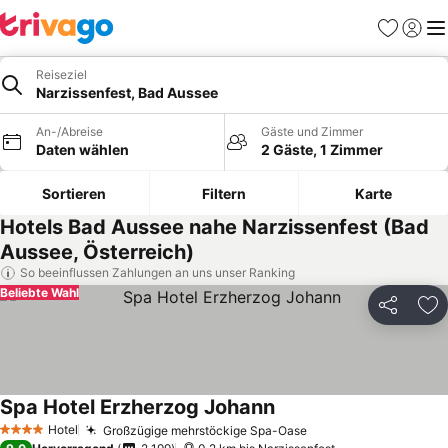
Favoriten
Einlog
Me
Reiseziel
Narzissenfest, Bad Aussee
An-/Abreise
Gäste und Zimmer
Daten wählen
2 Gäste, 1 Zimmer
Sortieren
Filtern
Karte
Hotels Bad Aussee nahe Narzissenfest (Bad
Aussee, Österreich)
So beeinflussen Zahlungen an uns unser Ranking
Beliebte Wahl
Teilen
Zu
Spa Hotel Erzherzog Johann
Preise sehen
Hotel
Großzügige mehrstöckige Spa-Oase
Preise sehen
4 Sterne