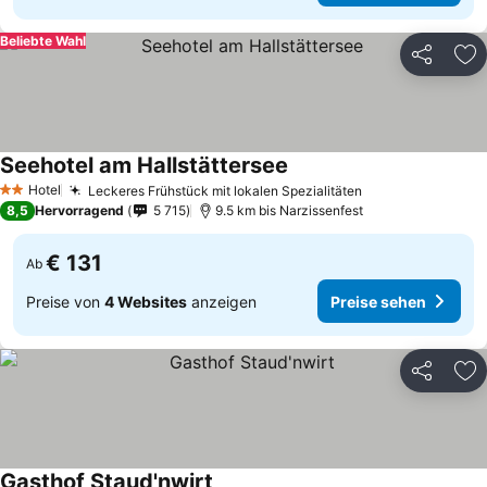
Beliebte Wahl
Teilen
Zu
Seehotel am Hallstättersee
Preise sehen
Hotel
Leckeres Frühstück mit lokalen Spezialitäten
Preise sehen
2 Sterne
8,5
Hervorragend
5 715
9.5 km bis Narzissenfest
€ 131
Ab
Preise von
4 Websites
anzeigen
Preise sehen
Teilen
Zu
Gasthof Staud'nwirt