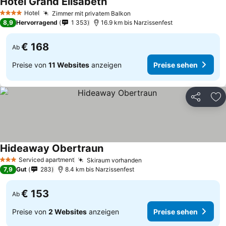
Hotel Grand Elisabeth
Preise sehen
Hotel
Zimmer mit privatem Balkon
Preise sehen
4 Sterne
8,9
Hervorragend
1 353
16.9 km bis Narzissenfest
€ 168
Ab
Preise von
11 Websites
anzeigen
Preise sehen
Teilen
Zu
Hideaway Obertraun
Preise sehen
Serviced apartment
Skiraum vorhanden
Preise sehen
3 Sterne
7,9
Gut
283
8.4 km bis Narzissenfest
€ 153
Ab
Preise von
2 Websites
anzeigen
Preise sehen