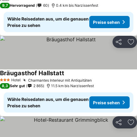
9,7
Hervorragend
60
0.4 km bis Narzissenfest
Wähle Reisedaten aus, um die genauen
Preise sehen
Preise zu sehen
Teilen
Zu
Bräugasthof Hallstatt
Preise sehen
Hotel
Charmantes Interieur mit Antiquitäten
Preise sehen
3 Sterne
8,3
Sehr gut
2 865
11.5 km bis Narzissenfest
Wähle Reisedaten aus, um die genauen
Preise sehen
Preise zu sehen
Teilen
Zu