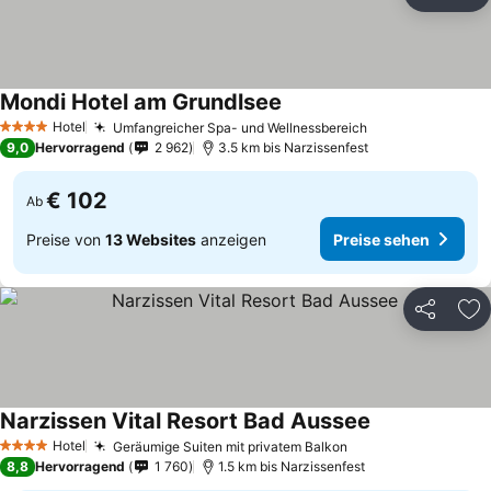
Teilen
Zu
Mondi Hotel am Grundlsee
Preise sehen
Hotel
Umfangreicher Spa- und Wellnessbereich
Preise sehen
4 Sterne
9,0
Hervorragend
2 962
3.5 km bis Narzissenfest
€ 102
Ab
Preise von
13 Websites
anzeigen
Preise sehen
Teilen
Zu
Narzissen Vital Resort Bad Aussee
Preise sehen
Hotel
Geräumige Suiten mit privatem Balkon
Preise sehen
4 Sterne
8,8
Hervorragend
1 760
1.5 km bis Narzissenfest