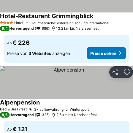
Hotel-Restaurant Grimmingblick
Preise sehen
Hotel
Gourmetküche: österreichisch und international
Preise seh
4 Sterne
9,4
Hervorragend
986
13.2 km bis Narzissenfest
€ 226
Ab
Preise von
3 Websites
anzeigen
Preise sehen
Teilen
Zu
Alpenpension
Preise sehen
Bed & Breakfast
Skiaufbewahrung für Wintersport
Preise sehen
8,6
Hervorragend
325
2.6 km bis Narzissenfest
€ 121
Ab