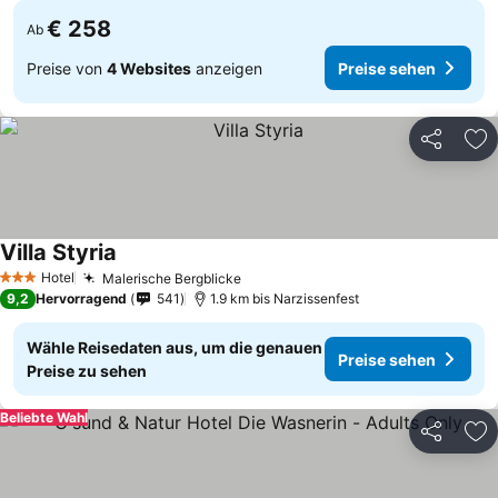
€ 258
Ab
Preise von
4 Websites
anzeigen
Preise sehen
Teilen
Zu
Villa Styria
Preise sehen
Hotel
Malerische Bergblicke
Preise sehen
3 Sterne
9,2
Hervorragend
541
1.9 km bis Narzissenfest
Wähle Reisedaten aus, um die genauen
Preise sehen
Preise zu sehen
Beliebte Wahl
Teilen
Zu