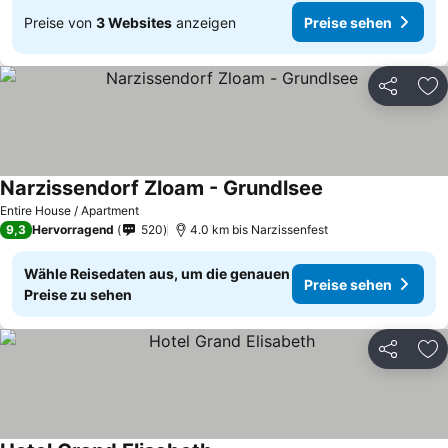
Preise von
3 Websites
anzeigen
Preise sehen
Teilen
Zu
Narzissendorf Zloam - Grundlsee
Preise sehen
Entire House / Apartment
9,3
Hervorragend
520
4.0 km bis Narzissenfest
Wähle Reisedaten aus, um die genauen
Preise sehen
Preise zu sehen
Teilen
Zu