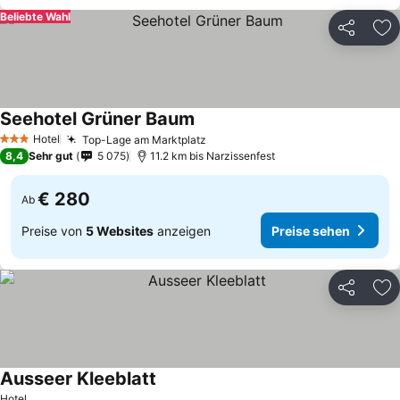
Beliebte Wahl
Teilen
Zu
Seehotel Grüner Baum
Preise sehen
Hotel
Top-Lage am Marktplatz
Preise sehen
3 Sterne
8,4
Sehr gut
5 075
11.2 km bis Narzissenfest
€ 280
Ab
Preise von
5 Websites
anzeigen
Preise sehen
Teilen
Zu
Ausseer Kleeblatt
Preise sehen
Hotel