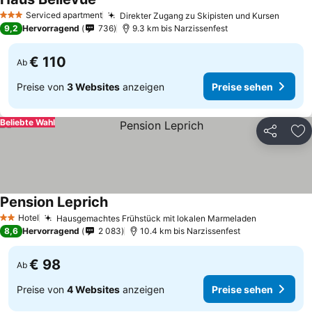
Preise sehen
Serviced apartment
Direkter Zugang zu Skipisten und Kursen
Preise
3 Sterne
9,2
Hervorragend
736
9.3 km bis Narzissenfest
€ 110
Ab
Preise von
3 Websites
anzeigen
Preise sehen
Beliebte Wahl
Teilen
Zu
Pension Leprich
Preise sehen
Hotel
Hausgemachtes Frühstück mit lokalen Marmeladen
Preise seh
2 Sterne
8,6
Hervorragend
2 083
10.4 km bis Narzissenfest
€ 98
Ab
Preise von
4 Websites
anzeigen
Preise sehen