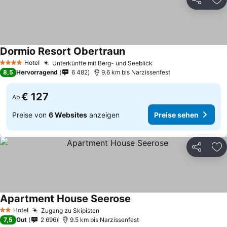
Teilen
Zu
Dormio Resort Obertraun
Preise sehen
Hotel
Unterkünfte mit Berg- und Seeblick
Preise sehen
4 Sterne
8,5
Hervorragend
6 482
9.6 km bis Narzissenfest
€ 127
Ab
Preise von
6 Websites
anzeigen
Preise sehen
Teilen
Zu
Apartment House Seerose
Preise sehen
Hotel
Zugang zu Skipisten
Preise sehen
2 Sterne
7,5
Gut
2 696
9.5 km bis Narzissenfest