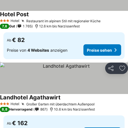
Hotel Post
Preise sehen
Hotel
Restaurant im alpinen Stil mit regionaler Küche
Preise sehen
3 Sterne
7,8
Gut
1 765
12.6 km bis Narzissenfest
€ 82
Ab
Preise von
4 Websites
anzeigen
Preise sehen
Teilen
Zu
Landhotel Agathawirt
Preise sehen
Hotel
Großer Garten mit überdachtem Außenpool
Preise sehen
3 Sterne
8,8
Hervorragend
867
10.6 km bis Narzissenfest
€ 162
Ab