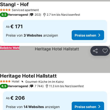
Stangl - Hof
Preise sehen
Serviced apartment
4 Sterne
9,5
Hervorragend
202
2.7 km bis Narzissenfest
€ 171
Ab
Preise von
3 Websites
anzeigen
Preise sehen
Beliebte Wahl
Teilen
Zu
Heritage Hotel Hallstatt
Preise sehen
Hotel
Gourmet-Küche im Im Kainz
Preise sehen
4 Sterne
8,5
Hervorragend
7 744
11.3 km bis Narzissenfest
€ 206
Ab
Preise von
14 Websites
anzeigen
Preise sehen