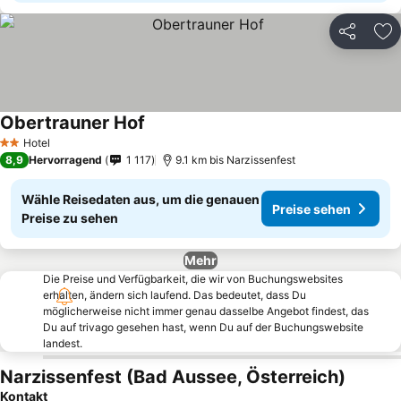
Teilen
Zu
Obertrauner Hof
Preise sehen
Hotel
2 Sterne
8,9
Hervorragend
1 117
9.1 km bis Narzissenfest
Wähle Reisedaten aus, um die genauen
Preise sehen
Preise zu sehen
Mehr
Die Preise und Verfügbarkeit, die wir von Buchungswebsites
erhalten, ändern sich laufend. Das bedeutet, dass Du
möglicherweise nicht immer genau dasselbe Angebot findest, das
Du auf trivago gesehen hast, wenn Du auf der Buchungswebsite
landest.
Narzissenfest (Bad Aussee, Österreich)
Kontakt