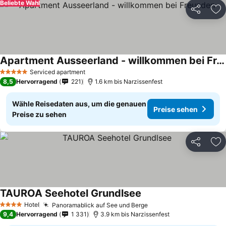
Beliebte Wahl
Teilen
Zu
Apartment Ausseerland - willkommen bei Freunden
Preise sehen
Serviced apartment
5 Sterne
8,5
Hervorragend
221
1.6 km bis Narzissenfest
Wähle Reisedaten aus, um die genauen
Preise sehen
Preise zu sehen
Teilen
Zu
TAUROA Seehotel Grundlsee
Preise sehen
Hotel
Panoramablick auf See und Berge
Preise sehen
4 Sterne
9,4
Hervorragend
1 331
3.9 km bis Narzissenfest