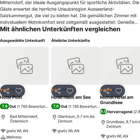
Mitterndorf, der ideale Ausgangspunkt für sportliche Aktivitäten. Die
Gäste erwartet die herrliche Urlaubsregion Ausseerland-
Salzkammergut, die viel zu bieten hat. Die gemütlichen Zimmer mit
individuellem Wohnkomfort sind zeitgemäß ausgestattet: Genießen
Mit ähnlichen Unterkünften vergleichen
Sie neben Gaumenfreuden in unserem Restaurant auch kühle
Cocktails oder ein Glas Wein in unserer Lounge/Kristallbar. Ein kleiner
Ausgewählte Unterkunft
Ähnliche Unterkünfte
aber feiner Saunabereich mit Finnischer Sauna, Infrarotkabine und
Regendusche steht zur Verfügung. Überwasser-Massagebett - die
unkomplizierte und schnelle Entspannung unterm Sternenhimmel.
Kostenloses W-Lan befindet sich im ganzen Hotel
Hotel
Hotel
Hotel
3 Sterne
2 Sterne
4 Sterne
Teilen
Zu Favoriten hinzufügen
Teilen
Zu Favoriten hinzufügen
Teilen
Zu Favor
Hotel Post
Hotel Haus am See
Mondi Hotel am
Grundlsee
7,8
7,6
Gut
(
1 765 Bewertungen
)
Gut
(
1 195 Bewertungen
)
9,0
Hervorragend
(
2 
Bad Mitterndorf,
Obertraun, 0.7 km bis
Österreich
Zentrum
Grundlsee, 8.7 km b
Zentrum
gratis WLAN
gratis WLAN
gratis WLAN
Wellness