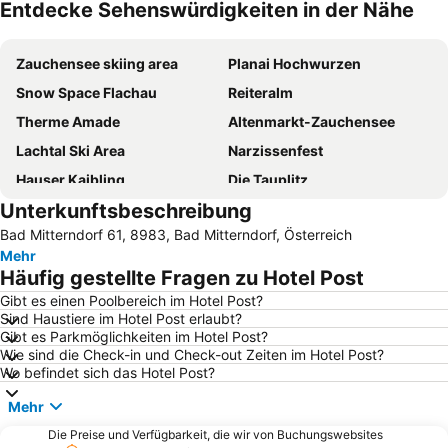
Entdecke Sehenswürdigkeiten in der Nähe
Karte vergrößern
Zauchensee skiing area
Planai Hochwurzen
Snow Space Flachau
Reiteralm
Therme Amade
Altenmarkt-Zauchensee
Lachtal Ski Area
Narzissenfest
Hauser Kaibling
Die Tauplitz
Unterkunftsbeschreibung
Hinterstoder Ski Area
Toscana Congress
Bad Mitterndorf 61, 8983, Bad Mitterndorf, Österreich
Skigebiet Sportwelt Amadé
Radstadt-Altenmarkt
Mehr
Nachtslalom
Hallstätter See
Häufig gestellte Fragen zu Hotel Post
Filzmoos
Schafbergbahn
Gibt es einen Poolbereich im Hotel Post?
Sind Haustiere im Hotel Post erlaubt?
Ramsau am Dachstein
Bad Ischl
Gibt es Parkmöglichkeiten im Hotel Post?
Fanningberg
Lürzer Alm
Wie sind die Check-in und Check-out Zeiten im Hotel Post?
Wo befindet sich das Hotel Post?
Skiflugschanze Kulm
Gleinkersee
Mehr
Wurzeralm arena
Ödensee
Die Preise und Verfügbarkeit, die wir von Buchungswebsites
Attersee-Schifffahrt
Stoderzinken