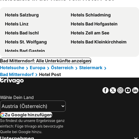
Hotels Salzburg
Hotels Schladming
Hotels Linz
Hotels Bad Hofgastein
Hotels Bad Ischl
Hotels Zell am See
Hotels St. Wolfgang
Hotels Bad Kleinkirchheim
Hotels Bad Gastein
Bad Mitterndorf: Alle Unterkünfte anzeigen
Hotelsuche
Europa
Österreich
Steiermark
Bad Mitterndorf
Hotel Post
Facebook
Twitter
Insta
Yo
Wähle Dein Land
Zu Google hinzufügen
So findest du unsere Ergebnisse ganz
einfach: Füge trivago als bevorzugte
Quelle bei Google hinzu.
Unternehmen