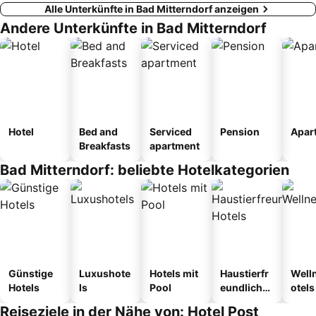
Alle Unterkünfte in Bad Mitterndorf anzeigen
Andere Unterkünfte in Bad Mitterndorf
Hotel
Bed and
Serviced
Pension
Apar
Breakfasts
apartment
Bad Mitterndorf: beliebte Hotelkategorien
Günstige
Luxushote
Hotels mit
Haustierfr
Well
Hotels
ls
Pool
eundliche
otels
Hotels
Reiseziele in der Nähe von: Hotel Post