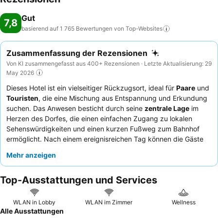
Gut
7,8
basierend auf 1 765 Bewertungen von
Top-Websites
Zusammenfassung der Rezensionen
Von KI zusammengefasst aus 400+ Rezensionen · Letzte Aktualisierung: 29
May 2026
Dieses Hotel ist ein vielseitiger Rückzugsort, ideal für
Paare
und
Touristen
, die eine Mischung aus Entspannung und Erkundung
suchen. Das Anwesen besticht durch seine
zentrale Lage
im
Herzen des Dorfes, die einen einfachen Zugang zu lokalen
Sehenswürdigkeiten und einen kurzen Fußweg zum Bahnhof
ermöglicht. Nach einem ereignisreichen Tag können die Gäste
im kleinen, aber feinen
Saunabereich
entspannen. Das Personal
Mehr anzeigen
wird stets für seine Freundlichkeit und Hilfsbereitschaft gelobt,
was das generell positive Speiseerlebnis, insbesondere die
Top-Ausstattungen und Services
köstlichen
Abendessen-Optionen
, abrundet. Wer Ruhe sucht,
sollte ein Zimmer mit Gartenblick anfragen.
WLAN in Lobby
WLAN im Zimmer
Wellness
Alle Ausstattungen