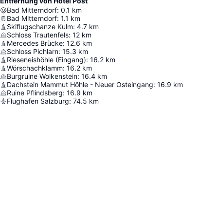
Entfernung von Hotel Post
Bad Mitterndorf
:
0.1
km
Bad Mitterndorf
:
1.1
km
Skiflugschanze Kulm
:
4.7
km
Schloss Trautenfels
:
12
km
Mercedes Brücke
:
12.6
km
Schloss Pichlarn
:
15.3
km
Rieseneishöhle (Eingang)
:
16.2
km
Wörschachklamm
:
16.2
km
Burgruine Wolkenstein
:
16.4
km
Dachstein Mammut Höhle - Neuer Osteingang
:
16.9
km
Ruine Pflindsberg
:
16.9
km
Flughafen Salzburg
:
74.5
km