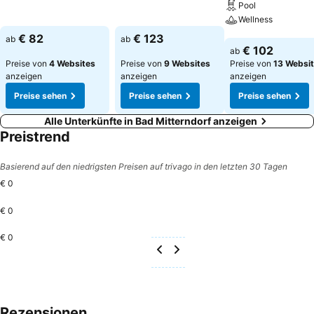
Preise sehen
Pool
Preise sehen
Wellness
€ 82
€ 123
ab
ab
Preise sehen
€ 102
ab
Preise von
4 Websites
Preise von
9 Websites
Preise von
13 Websi
anzeigen
anzeigen
anzeigen
Preise sehen
Preise sehen
Preise sehen
Alle Unterkünfte in Bad Mitterndorf anzeigen
Preistrend
Basierend auf den niedrigsten Preisen auf trivago in den letzten 30 Tagen
€ 0
€ 0
€ 0
Rezensionen