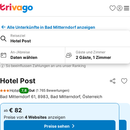
Favoriten
Einlog
Me
Alle Unterkünfte in Bad Mitterndorf anzeigen
Reiseziel
Hotel Post
An-/Abreise
Gäste und Zimmer
Daten wählen
2 Gäste, 1 Zimmer
So beeinflussen Zahlungen an uns unser Ranking
Hotel Post
Teilen
Zu
Hotel
7,8
Gut
(
1 765 Bewertungen
)
3 Sterne
Bad Mitterndorf 61, 8983, Bad Mitterndorf, Österreich
€ 82
€ 82
ab
ab
Preise von
4 Websites
anzeigen
Preise von
4 Websites
anzeigen
Preise sehen
Preise sehen