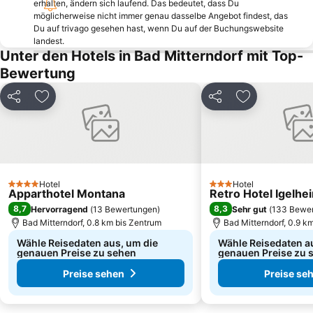
erhalten, ändern sich laufend. Das bedeutet, dass Du
Congress Wolfgangsee
Postalm Arena
möglicherweise nicht immer genau dasselbe Angebot findest, das
Du auf trivago gesehen hast, wenn Du auf der Buchungswebsite
Zwölferhorn
Fageralm
landest.
Unter den Hotels in Bad Mitterndorf mit Top-
Kiteschule Obertauern
Schiederweiher
Bewertung
Wolfgangseeschifffahrt
Kaiservilla
Salzwelten Hallstatt
Salzkammergut Cultural Landscape
Teilen
Zu Favoriten hinzufügen
Teilen
Zu Favoriten
Wildpark Kleefeld mit Streichelzoo
Schwarzensee
Dachstein Glacier
Mountain-Gokart
Museum Hallstatt
Prebersee
Sommerrodelbahn Abtenau
Steiners
Hotel
Hotel
4 Sterne
3 Sterne
Apparthotel Montana
Retro Hotel Igelhe
Rodelbahn Lucky Flitzer
8,7
8,3
Hervorragend
(
13 Bewertungen
)
Sehr gut
(
133 Bewe
Bad Mitterndorf, 0.8 km bis Zentrum
Bad Mitterndorf, 0.9 k
Wähle Reisedaten aus, um die
Wähle Reisedaten a
genauen Preise zu sehen
genauen Preise zu 
Preise sehen
Preise se