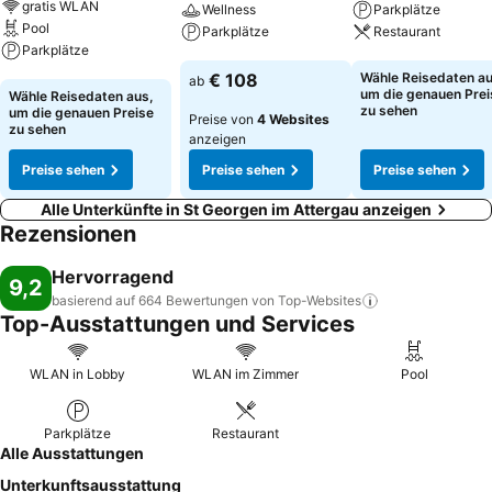
gratis WLAN
Wellness
Parkplätze
Pool
Parkplätze
Restaurant
Parkplätze
Preise sehen
Preise sehen
€ 108
Wähle Reisedaten au
ab
Preise sehen
um die genauen Prei
Wähle Reisedaten aus,
zu sehen
um die genauen Preise
Preise von
4 Websites
zu sehen
anzeigen
Preise sehen
Preise sehen
Preise sehen
Alle Unterkünfte in St Georgen im Attergau anzeigen
Rezensionen
Hervorragend
9,2
basierend auf 664 Bewertungen von
Top-Websites
Top-Ausstattungen und Services
WLAN in Lobby
WLAN im Zimmer
Pool
Parkplätze
Restaurant
Alle Ausstattungen
Unterkunftsausstattung