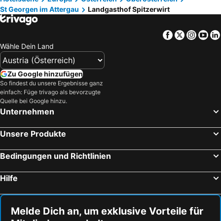
St Georgen im Attergau
Landgasthof Spitzerwirt
Facebook
Twitter
Insta
Yo
Wähle Dein Land
Zu Google hinzufügen
So findest du unsere Ergebnisse ganz
einfach: Füge trivago als bevorzugte
Quelle bei Google hinzu.
Unternehmen
Unsere Produkte
Bedingungen und Richtlinien
Hilfe
Melde Dich an, um exklusive Vorteile für