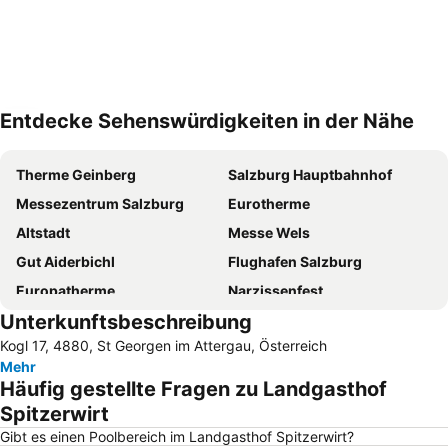
Entdecke Sehenswürdigkeiten in der Nähe
Karte vergrößern
Therme Geinberg
Salzburg Hauptbahnhof
Messezentrum Salzburg
Eurotherme
Altstadt
Messe Wels
Gut Aiderbichl
Flughafen Salzburg
Europatherme
Narzissenfest
Unterkunftsbeschreibung
Mondsee
Erlebnispark Strasswalchen
Kogl 17, 4880, St Georgen im Attergau, Österreich
Salzburger Christkindlmarkt
Toscana Congress
Mehr
Maxglan
Hallstätter See
Häufig gestellte Fragen zu Landgasthof
Red Bull Arena
Salzburg Congress
Spitzerwirt
Johannesbad
Schafbergbahn
Gibt es einen Poolbereich im Landgasthof Spitzerwirt?