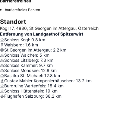
Barrierefreiheit
barrierefreies Parken
Standort
Kogl 17, 4880, St Georgen im Attergau, Österreich
Entfernung von Landgasthof Spitzerwirt
Schloss Kogl
:
0.8
km
Walsberg
:
1.6
km
St Georgen im Attergau
:
2.2
km
Schloss Walchen
:
5
km
Schloss Litzlberg
:
7.3
km
Schloss Kammer
:
9.7
km
Schloss Mondsee
:
12.8
km
Basilika St. Michael
:
12.8
km
Gustav Mahler Komponierhäuschen
:
13.2
km
Burgruine Wartenfels
:
18.4
km
Schloss Hüttenstein
:
19
km
Flughafen Salzburg
:
38.2
km