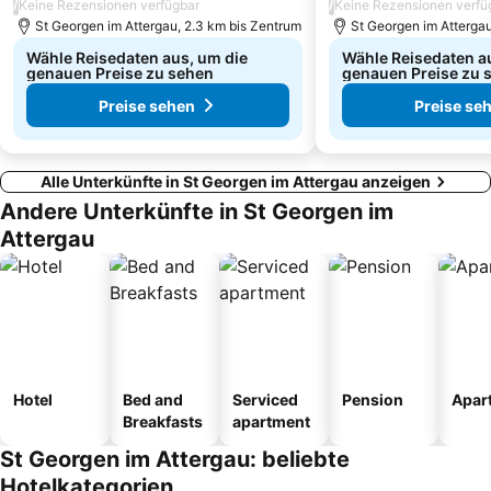
/
/
Keine Rezensionen verfügbar
Keine Rezensionen verfü
St Georgen im Attergau, 2.3 km bis Zentrum
St Georgen im Attergau
Wähle Reisedaten aus, um die
Wähle Reisedaten a
genauen Preise zu sehen
genauen Preise zu 
Preise sehen
Preise se
Alle Unterkünfte in St Georgen im Attergau anzeigen
Andere Unterkünfte in St Georgen im
Attergau
Hotel
Bed and
Serviced
Pension
Apar
Breakfasts
apartment
St Georgen im Attergau: beliebte
Hotelkategorien