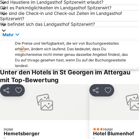
Sind Haustiere im Landgasthof Spitzerwirt erlaubt?
Residenzplatz
Zoo Schmiding
Gibt es Parkmöglichkeiten im Landgasthof Spitzerwirt?
Wie sind die Check-in und Check-out Zeiten im Landgasthof
Bad Ischl
Schloss Hellbrunn
Spitzerwirt?
Watzmann Therme
Hauptbahnhof Wels
Wo befindet sich das Landgasthof Spitzerwirt?
Rupertus Therme
Mirabell Palace
Mehr
Dom zu Salzburg
Augustiner Bräu Kloster Mülln
Die Preise und Verfügbarkeit, die wir von Buchungswebsites
erhalten, ändern sich laufend. Das bedeutet, dass Du
Liefering
Mülln
möglicherweise nicht immer genau dasselbe Angebot findest, das
Attersee-Schifffahrt
Red Bull Hangar-7
Du auf trivago gesehen hast, wenn Du auf der Buchungswebsite
landest.
Haus der Natur
Itzling
Unter den Hotels in St Georgen im Attergau
Getreidegasse
Salzburger Festspiele
mit Top-Bewertung
Fuschlsee
Messe Ried
Teilen
Zu Favoriten hinzufügen
Teilen
Zu Favoriten
Salzburg-Süd
Zoo Salzburg
Aigen
Freibad Alpenstraße
Traunfall
Congress Wolfgangsee
Gaisberg
Linzergasse
Hotel
Hotel
Stadtplatz
Stiegl - Brauwelt
3 Sterne
Hemetsberger
Hotel Blumenhof