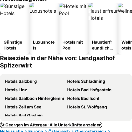
Günstige
Luxushote
Hotels mit
Haustierfr
Well
Hotels
ls
Pool
eundliche
otels
Hotels
Reiseziele in der Nähe von: Landgasthof
Spitzerwirt
Hotels Salzburg
Hotels Schladming
Hotels Linz
Hotels Bad Hofgastein
Hotels Saalbach Hinterglemm
Hotels Bad Ischl
Hotels Zell am See
Hotels St. Wolfgang
Hotels Bad Gastein
St Georgen im Attergau: Alle Unterkünfte anzeigen
Hotelsuche
Europa
Österreich
Oberösterreich