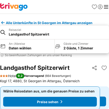
Favoriten
Einlog
Me
Alle Unterkünfte in St Georgen im Attergau anzeigen
Reiseziel
Landgasthof Spitzerwirt
An-/Abreise
Gäste und Zimmer
Daten wählen
2 Gäste, 1 Zimmer
So beeinflussen Zahlungen an uns unser Ranking
Landgasthof Spitzerwirt
Teilen
Zu
Hotel
9,2
Hervorragend
(
664 Bewertungen
)
3 Sterne
Kogl 17, 4880, St Georgen im Attergau, Österreich
Wähle Reisedaten aus, um die genauen Preise zu sehen
Wähle Reisedaten aus, um die genauen Preise zu sehen
Preise sehen
Preise sehen