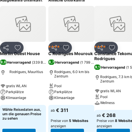
Ausgewählte Unterkunft
Ähnliche Unterkünfte
Hotel
Hotel
Hotel
4 Sterne
4 Sterne
Teilen
Zu Favoriten hinzufügen
Teilen
Zu Favoriten hinzufügen
Teilen
Zu Favor
Merlin Guest House
C Rodrigues Mourouk
Constance Tekom
Rodrigues
9,0
8,7
Hervorragend
(
339 Bewertungen
Hervorragend
)
(
1 799 Bewertungen
)
9,1
Hervorragend
(
1 
Rodrigues, Mauritius
Rodrigues, 6.0 km bis
Zentrum
Rodrigues, 7.3 km b
Zentrum
gratis WLAN
Pool
gratis WLAN
Parkplätze
Parkplätze
Pool
Klimaanlage
Klimaanlage
Wellness
Wähle Reisedaten aus,
€ 311
ab
um die genauen Preise
€ 268
ab
zu sehen
Preise von
5 Websites
Preise von
8 Websit
anzeigen
anzeigen