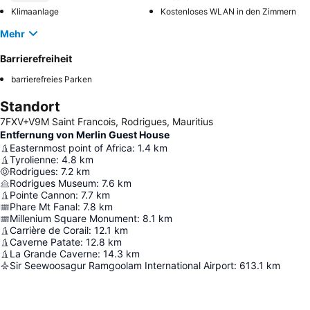
Klimaanlage
Kostenloses WLAN in den Zimmern
Mehr
Barrierefreiheit
barrierefreies Parken
Standort
7FXV+V9M Saint Francois, Rodrigues, Mauritius
Entfernung von Merlin Guest House
Easternmost point of Africa
:
1.4
km
Tyrolienne
:
4.8
km
Rodrigues
:
7.2
km
Rodrigues Museum
:
7.6
km
Pointe Cannon
:
7.7
km
Phare Mt Fanal
:
7.8
km
Millenium Square Monument
:
8.1
km
Carrière de Corail
:
12.1
km
Caverne Patate
:
12.8
km
La Grande Caverne
:
14.3
km
Sir Seewoosagur Ramgoolam International Airport
:
613.1
km