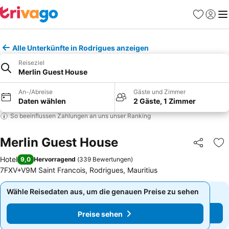
Favoriten
Einlog
Me
Alle Unterkünfte in Rodrigues anzeigen
Reiseziel
Merlin Guest House
An-/Abreise
Gäste und Zimmer
Daten wählen
2 Gäste, 1 Zimmer
So beeinflussen Zahlungen an uns unser Ranking
Merlin Guest House
Teilen
Zu
Hotel
9,0
Hervorragend
(
339 Bewertungen
)
7FXV+V9M Saint Francois, Rodrigues, Mauritius
Wähle Reisedaten aus, um die genauen Preise zu sehen
Wähle Reisedaten aus, um die genauen Preise zu sehen
Preise sehen
Preise sehen