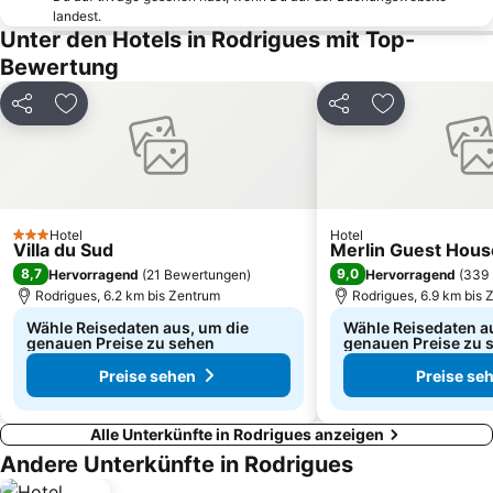
landest.
Unter den Hotels in Rodrigues mit Top-
Bewertung
Teilen
Zu Favoriten hinzufügen
Teilen
Zu Favoriten
Hotel
Hotel
3 Sterne
Villa du Sud
Merlin Guest Hous
8,7
9,0
Hervorragend
(
21 Bewertungen
)
Hervorragend
(
339 
Rodrigues, 6.2 km bis Zentrum
Rodrigues, 6.9 km bis 
Wähle Reisedaten aus, um die
Wähle Reisedaten a
genauen Preise zu sehen
genauen Preise zu 
Preise sehen
Preise se
Alle Unterkünfte in Rodrigues anzeigen
Andere Unterkünfte in Rodrigues