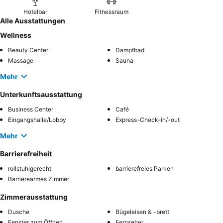
Hotelbar
Fitnessraum
Alle Ausstattungen
Wellness
Beauty Center
Dampfbad
Massage
Sauna
Mehr
Unterkunftsausstattung
Business Center
Café
Eingangshalle/Lobby
Express-Check-in/-out
Mehr
Barrierefreiheit
rollstuhlgerecht
barrierefreies Parken
Barrierearmes Zimmer
Zimmerausstattung
Dusche
Bügeleisen & -brett
Fenster zum Öffnen
Fernseher