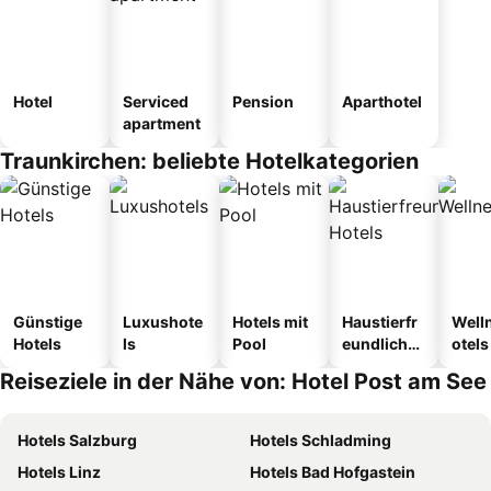
Hotel
Serviced
Pension
Aparthotel
apartment
Traunkirchen: beliebte Hotelkategorien
Günstige
Luxushote
Hotels mit
Haustierfr
Well
Hotels
ls
Pool
eundliche
otels
Hotels
Reiseziele in der Nähe von: Hotel Post am See
Hotels Salzburg
Hotels Schladming
Hotels Linz
Hotels Bad Hofgastein