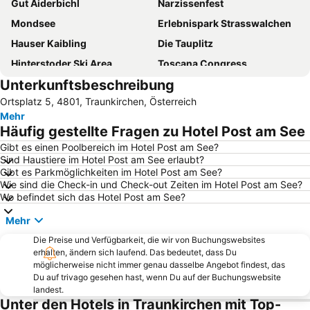
Gut Aiderbichl
Narzissenfest
Mondsee
Erlebnispark Strasswalchen
Hauser Kaibling
Die Tauplitz
Hinterstoder Ski Area
Toscana Congress
Unterkunftsbeschreibung
Hallstätter See
Schafbergbahn
Ortsplatz 5, 4801, Traunkirchen, Österreich
Ramsau am Dachstein
Zoo Schmiding
Mehr
Bad Ischl
Hauptbahnhof Wels
Häufig gestellte Fragen zu Hotel Post am See
Skiflugschanze Kulm
Gleinkersee
Gibt es einen Poolbereich im Hotel Post am See?
Sind Haustiere im Hotel Post am See erlaubt?
Wurzeralm arena
Ödensee
Gibt es Parkmöglichkeiten im Hotel Post am See?
Attersee-Schifffahrt
Stoderzinken
Wie sind die Check-in und Check-out Zeiten im Hotel Post am See?
Wo befindet sich das Hotel Post am See?
Fuschlsee
Messe Ried
Mehr
Traunfall
Congress Wolfgangsee
Die Preise und Verfügbarkeit, die wir von Buchungswebsites
Stadtplatz
Postalm Arena
erhalten, ändern sich laufend. Das bedeutet, dass Du
Zwölferhorn
Seerose
möglicherweise nicht immer genau dasselbe Angebot findest, das
Du auf trivago gesehen hast, wenn Du auf der Buchungswebsite
Schiederweiher
Altstadt
landest.
Unter den Hotels in Traunkirchen mit Top-
Wolfgangseeschifffahrt
Fm4 Frequency Festival