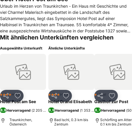
Urlaub im Herzen von Traunkirchen - Ein Haus mit Geschichte und
viel Charme! Malerisch eingebettet in die Landschaft des
Salzkammergutes, liegt das Symposion Hotel Post auf einer
Halbinsel in Traunkirchen am Traunsee. 55 komfortable 4* Zimmer,
eine ausgezeichnete Wirtshausküche in der Poststube 1327 sowie
Mit ähnlichen Unterkünften vergleichen
Tradition und Gastlichkeit erwarten Sie im in 3. Generation von
Familie Gröller geführten Haus. Das Hotel Post war immer mit dem
Ausgewählte Unterkunft
Ähnliche Unterkünfte
Kloster von Traunkirchen eng verbunden, diente es doch bereits im
16. Jahrhundert als Hoftaverne und damit als Gästehaus des
Klosters. Auch nach der Aufhebung des Klosters 1773 blieb das
Haus im Dienste der Gastlichkeit, es bekam private Besitzer, wurde
zur wichtigen Poststation am Weg in das innere Salzkammergut und
in der Folge zum Hotel Post****. Seit 1950 führt die Familie Gröller
die gastliche Tradition weiterlebend mit ihren Mitarbeitern das Haus.
Als Pionier im Seminargeschäft hat der Großvater Franz Gröller
Hotel
Hotel
Hotel
4 Sterne
4 Sterne
1 Sterne
Teilen
Zu Favoriten hinzufügen
Teilen
Zu Favoriten hinzufügen
Teilen
Zu Favor
bereits im Jahre 1952 Seminareinrichtungen geschaffen. Heute
Hotel Post am See
Hotel Grand Elisabeth
Gasthof zur Post
begrüßt das Hotel Post Gruppen- und Einzelreisende Urlauber
8,9
8,9
8,7
Hervorragend
(
2 205 Bewertungen
Hervorragend
)
(
1 353 Bewertungen
Hervorragend
)
(
50
gleichermaßen.
Traunkirchen,
Bad Ischl, 0.3 km bis
Schörfling am Atter
Österreich
Zentrum
0.1 km bis Zentrum