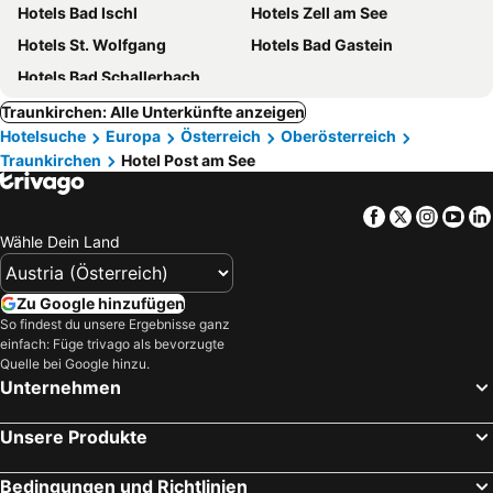
Hotels Bad Ischl
Hotels Zell am See
Hotels St. Wolfgang
Hotels Bad Gastein
Hotels Bad Schallerbach
Traunkirchen: Alle Unterkünfte anzeigen
Hotelsuche
Europa
Österreich
Oberösterreich
Traunkirchen
Hotel Post am See
Facebook
Twitter
Insta
Yo
Wähle Dein Land
Zu Google hinzufügen
So findest du unsere Ergebnisse ganz
einfach: Füge trivago als bevorzugte
Quelle bei Google hinzu.
Unternehmen
Unsere Produkte
Bedingungen und Richtlinien