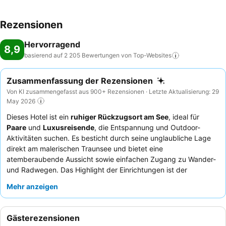
Rezensionen
Hervorragend
8,9
basierend auf 2 205 Bewertungen von
Top-Websites
Zusammenfassung der Rezensionen
Von KI zusammengefasst aus 900+ Rezensionen · Letzte Aktualisierung: 29
May 2026
Dieses Hotel ist ein
ruhiger Rückzugsort am See
, ideal für
Paare
und
Luxusreisende
, die Entspannung und Outdoor-
Aktivitäten suchen. Es besticht durch seine unglaubliche Lage
direkt am malerischen Traunsee und bietet eine
atemberaubende Aussicht sowie einfachen Zugang zu Wander-
und Radwegen. Das Highlight der Einrichtungen ist der
Rooftop-Spa
mit beheiztem Infinity-Pool, Saunen und ruhigen
Mehr anzeigen
Entspannungsbereichen. Die Gäste loben stets die
außergewöhnliche Freundlichkeit des Personals und das
hervorragende
Frühstücksbuffet
mit frischen, regionalen
Gästerezensionen
Produkten und Eierspeisen nach Wunsch. Für ein wirklich