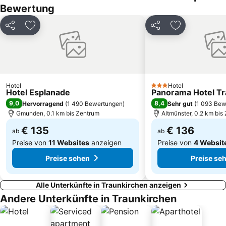
Bewertung
Kaiservilla
Salzwelten Hallstatt
Wildpark Kleefeld mit Streichelzoo
Salzkammergut Cultural Landscape
Teilen
Zu Favoriten hinzufügen
Teilen
Zu Favoriten
Schwarzensee
Gassner
Dachstein Glacier
Familienparadies Agrarium
Mondsee Square
Museum Hallstatt
Sommerrodelbahn Abtenau
Botanica
Hotel
Hotel
3 Sterne
Hotel Esplanade
Panorama Hotel Tr
Sommerrodelbahn Haag
Kaiser-Josef-Platz
9,0
8,4
Hervorragend
(
1 490 Bewertungen
)
Sehr gut
(
1 093 Bew
Gmunden, 0.1 km bis Zentrum
Altmünster, 0.2 km bis
€ 135
€ 136
ab
ab
Preise von
11 Websites
anzeigen
Preise von
4 Websit
Preise sehen
Preise se
Alle Unterkünfte in Traunkirchen anzeigen
Andere Unterkünfte in Traunkirchen