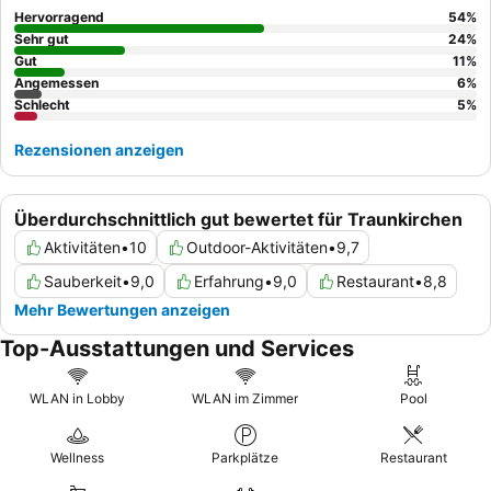
einzigartiges Erlebnis sollten Sie ein Zimmer mit
Seeblick-
Hervorragend
54
%
Balkon
buchen und die geführten Bootstouren mit dem
Sehr gut
24
%
Hoteldirektor nutzen.
Gut
11
%
Angemessen
6
%
Schlecht
5
%
Rezensionen anzeigen
Überdurchschnittlich gut bewertet für Traunkirchen
Aktivitäten
•
10
Outdoor-Aktivitäten
•
9,7
Sauberkeit
•
9,0
Erfahrung
•
9,0
Restaurant
•
8,8
Mehr Bewertungen anzeigen
Top-Ausstattungen und Services
WLAN in Lobby
WLAN im Zimmer
Pool
Wellness
Parkplätze
Restaurant