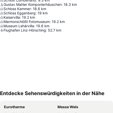
Schloß Cumberland
:
9.3
km
Gustav Mahler Komponierhäuschen
:
18.3
km
Schloss Kammer
:
18.6
km
Schloss Eggenberg
:
19
km
Kaiservilla
:
19.2
km
Marmorschlößl Fotomuseum
:
19.2
km
Museum Lehárvilla
:
19.6
km
Flughafen Linz-Hörsching
:
52.7
km
Entdecke Sehenswürdigkeiten in der Nähe
Karte vergrößern
Eurotherme
Messe Wels