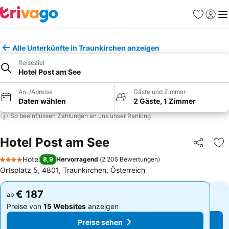
Favoriten
Einlog
Me
Alle Unterkünfte in Traunkirchen anzeigen
Reiseziel
Hotel Post am See
An-/Abreise
Gäste und Zimmer
Daten wählen
2 Gäste, 1 Zimmer
So beeinflussen Zahlungen an uns unser Ranking
Hotel Post am See
Teilen
Zu
Hotel
8,9
Hervorragend
(
2 205 Bewertungen
)
4 Sterne
Ortsplatz 5, 4801, Traunkirchen, Österreich
€ 187
€ 187
ab
ab
Preise von
15 Websites
anzeigen
Preise von
15 Websites
anzeigen
Preise sehen
Preise sehen