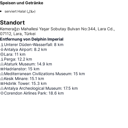
Speisen und Getränke
serviert Halal (حلال)
Standort
Kemerağzı Mahallesi Yaşar Sobutay Bulvarı No:344, Lara Cd.,
07112, Lara, Türkei
Entfernung von Delphin Imperial
Unterer Düden-Wasserfall
:
8
km
Antalya Airport
:
8.2
km
Lara
:
11
km
Perga
:
12.2
km
Ataturk Museum
:
14.9
km
Hadrianstor
:
15
km
Mediterranean Civilizations Museum
:
15
km
Kesik Minare
:
15.1
km
Hıdırlık Tower
:
15.3
km
Antalya Archeological Museum
:
17.5
km
Corendon Airlines Park
:
18.6
km