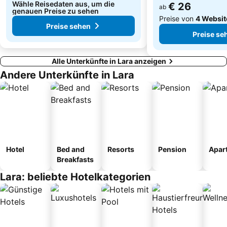
Wähle Reisedaten aus, um die
€ 26
ab
genauen Preise zu sehen
Preise von
4 Websit
Preise sehen
Preise se
Alle Unterkünfte in Lara anzeigen
Andere Unterkünfte in Lara
Hotel
Bed and
Resorts
Pension
Apar
Breakfasts
Lara: beliebte Hotelkategorien