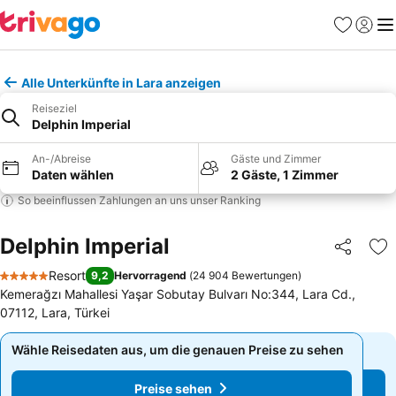
Favoriten
Einlog
Me
Alle Unterkünfte in Lara anzeigen
Reiseziel
Delphin Imperial
An-/Abreise
Gäste und Zimmer
Daten wählen
2 Gäste, 1 Zimmer
So beeinflussen Zahlungen an uns unser Ranking
Delphin Imperial
Teilen
Zu
Resort
9,2
Hervorragend
(
24 904 Bewertungen
)
5 Sterne
Kemerağzı Mahallesi Yaşar Sobutay Bulvarı No:344, Lara Cd.,
07112, Lara, Türkei
Wähle Reisedaten aus, um die genauen Preise zu sehen
Wähle Reisedaten aus, um die genauen Preise zu sehen
Preise sehen
Preise sehen