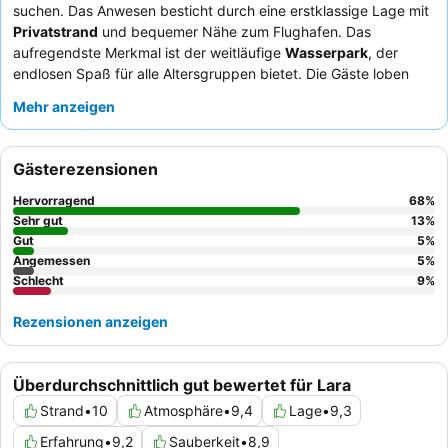
suchen. Das Anwesen besticht durch eine erstklassige Lage mit
Privatstrand
und bequemer Nähe zum Flughafen. Das
aufregendste Merkmal ist der weitläufige
Wasserpark
, der
endlosen Spaß für alle Altersgruppen bietet. Die Gäste loben
durchweg das aufmerksame Personal und die
Mehr anzeigen
außergewöhnliche
Auswahl an Speisen und Getränken
,
insbesondere das vielfältige Hauptbuffet und die zahlreichen
Snackoptionen. Für einen wirklich entspannenden Aufenthalt
Gästerezensionen
empfiehlt sich ein Zimmer mit Gartenblick für ein ruhigeres
Ambiente.
Hervorragend
68
%
Sehr gut
13
%
Gut
5
%
Angemessen
5
%
Schlecht
9
%
Rezensionen anzeigen
Überdurchschnittlich gut bewertet für Lara
Strand
•
10
Atmosphäre
•
9,4
Lage
•
9,3
Erfahrung
•
9,2
Sauberkeit
•
8,9