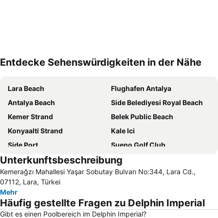
Entdecke Sehenswürdigkeiten in der Nähe
Karte vergrößern
Lara Beach
Flughafen Antalya
Antalya Beach
Side Belediyesi Royal Beach
Kemer Strand
Belek Public Beach
Konyaalti Strand
Kale Ici
Side Port
Sueno Golf Club
Unterkunftsbeschreibung
Cornelia Golf Club
Strand von Beldibi
Kemerağzı Mahallesi Yaşar Sobutay Bulvarı No:344, Lara Cd.,
Murat Paşa Moschee
Bogazkent
07112, Lara, Türkei
Lara Dido Beach
Turist Beach
Mehr
Häufig gestellte Fragen zu Delphin Imperial
Kadriye Public Beach
Waterhill Park
Gibt es einen Poolbereich im Delphin Imperial?
Mermerli Beach
Side ancient places