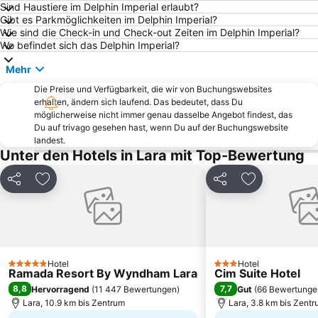
Sind Haustiere im Delphin Imperial erlaubt?
Kaya Eagles Golf Club
Karaalioglu Park
Gibt es Parkmöglichkeiten im Delphin Imperial?
Wie sind die Check-in und Check-out Zeiten im Delphin Imperial?
Suna-Inan-Kirac Kaleici Museum
Kemer Merkez Batı Public Beach
Wo befindet sich das Delphin Imperial?
Kesme-Schlucht
Hadrianstor
Mehr
Sarisu Public Beach
Phaselis
Die Preise und Verfügbarkeit, die wir von Buchungswebsites
Moonlight
Sammy
erhalten, ändern sich laufend. Das bedeutet, dass Du
möglicherweise nicht immer genau dasselbe Angebot findest, das
Carya Golf Club
Gazipasa Ogretmenevi Beach
Du auf trivago gesehen hast, wenn Du auf der Buchungswebsite
Tekeli Mehmet Paşa Moschee
Düden-Wasserfälle
landest.
Unter den Hotels in Lara mit Top-Bewertung
Antalya Aquarium
Akdeniz University Faculty of Medicine
Olympos
Teilen
Zu Favoriten hinzufügen
Teilen
Zu Favoriten
Hotel
Hotel
5 Sterne
3 Sterne
Ramada Resort By Wyndham Lara
Cim Suite Hotel
8,8
7,7
Hervorragend
(
11 447 Bewertungen
)
Gut
(
66 Bewertunge
Lara, 10.9 km bis Zentrum
Lara, 3.8 km bis Zent