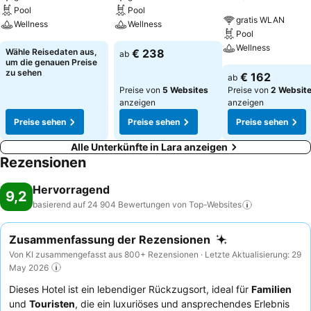
Pool
Pool
gratis WLAN
Wellness
Wellness
Pool
Wellness
Wähle Reisedaten aus,
€ 238
ab
um die genauen Preise
zu sehen
€ 162
ab
Preise von
5 Websites
Preise von
2 Websit
anzeigen
anzeigen
Preise sehen
Preise sehen
Preise sehen
Alle Unterkünfte in Lara anzeigen
Rezensionen
Hervorragend
9,2
basierend auf 24 904 Bewertungen von
Top-Websites
Zusammenfassung der Rezensionen
Von KI zusammengefasst aus 800+ Rezensionen · Letzte Aktualisierung: 29
May 2026
Dieses Hotel ist ein lebendiger Rückzugsort, ideal für
Familien
und
Touristen
, die ein luxuriöses und ansprechendes Erlebnis