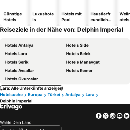
Günstige
Luxushote
Hotels mit
Haustierfr
Well
Hotels
ls
Pool
eundliche
otels
Hotels
Reiseziele in der Nähe von: Delphin Imperial
Hotels Antalya
Hotels Side
Hotels Lara
Hotels Belek
Hotels Serik
Hotels Manavgat
Hotels Avsallar
Hotels Kemer
Hotels Okurcalar
Lara: Alle Unterkünfte anzeigen
Hotelsuche
Europa
Türkei
Antalya
Lara
Delphin Imperial
Facebook
Twitter
Insta
Yo
Wähle Dein Land