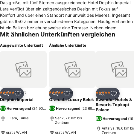
Das große, mit fünf Sternen ausgezeichnete Hotel Delphin Imperial
Lara verfügt über ein zeitgenössisches Design mit Fokus auf
Komfort und über einen Standort nur unweit des Meeres. Ingesamt
gibt es 650 Zimmer in verschiedenen Kategorien. Häufig vorhanden
ist ein Balkon beziehungsweise eine Terrasse. Neben einem
Mit ähnlichen Unterkünften vergleichen
Flachbild-TV, einer Klimaanlage und einem Safe gibt es jeweils auch
eine Minibar sowie kostenfreies WLAN. Die Suiten bieten besonders
Ausgewählte Unterkunft
Ähnliche Unterkünfte
viel Wohnraum. Das Hotel Delphin Imperial Lara hat einen großen
Außenbereich mit Garten und Swimmingpool. Außerdem gibt es
einen Wellnessbereich mit verschiedenen Massagen, Whirlpools und
Saunen. Für Konferenzen besteht die Möglichkeit, die vorhandenen
Veranstaltungsräumlichkeiten zu mieten. Jeden Morgen bestehen
verschiedene Frühstücksoptionen. Eine Selektion von hoteleigenen
Restaurants, wie zum Beispiel das Mia Mensa Restaurant, das Yuka
Restaurant, das Lalezar Restaurant oder das Pescador Restaurant,
Resort
Hotel
Hotel
5 Sterne
5 Sterne
5 Sterne
Teilen
Zu Favoriten hinzufügen
Teilen
Zu Favoriten hinzufügen
Teilen
Zu Favor
sorgt auch zu anderen Tageszeiten für das leibliche Wohl. Des
Delphin Imperial
Granada Luxury Belek
Swandor Hotels &
Weiteren gibt es die Patisserie Violet. Ungefähr fünf Gehminuten
Resorts Topkapi
9,2
8,5
Hervorragend
(
24 904 Bewertungen
Hervorragend
)
(
23 697 Bewertungen
)
sollte man einplanen, um den nächsten Strandabschnitt zu
Palace
erreichen.
Lara, Türkei
Serik, 7.6 km bis
8,9
Hervorragend
(
19
Zentrum
Antalya, 18.6 km bi
gratis WLAN
gratis WLAN
Zentrum