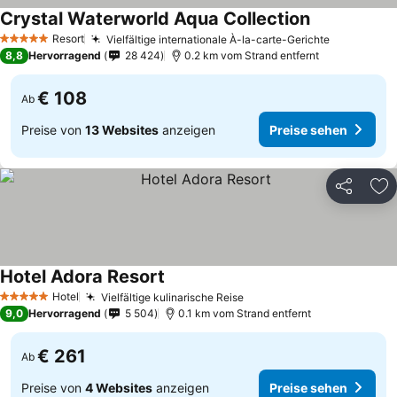
Crystal Waterworld Aqua Collection
Resort
Vielfältige internationale À-la-carte-Gerichte
5 Sterne
8,8
Hervorragend
28 424
0.2 km vom Strand entfernt
€ 108
Ab
Preise von
13 Websites
anzeigen
Preise sehen
Teilen
Zu
Hotel Adora Resort
Hotel
Vielfältige kulinarische Reise
5 Sterne
9,0
Hervorragend
5 504
0.1 km vom Strand entfernt
€ 261
Ab
Preise von
4 Websites
anzeigen
Preise sehen