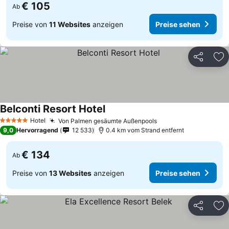
€ 105
Ab
Preise von
11 Websites
anzeigen
Preise sehen
Teilen
Zu
Belconti Resort Hotel
Hotel
Von Palmen gesäumte Außenpools
5 Sterne
9,0
Hervorragend
12 533
0.4 km vom Strand entfernt
€ 134
Ab
Preise von
13 Websites
anzeigen
Preise sehen
Teilen
Zu