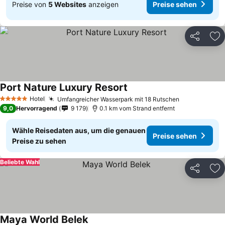
Preise von
5 Websites
anzeigen
Preise sehen
Teilen
Zu
Port Nature Luxury Resort
Hotel
Umfangreicher Wasserpark mit 18 Rutschen
5 Sterne
9,0
Hervorragend
9 179
0.1 km vom Strand entfernt
Wähle Reisedaten aus, um die genauen
Preise sehen
Preise zu sehen
Beliebte Wahl
Teilen
Zu
Maya World Belek