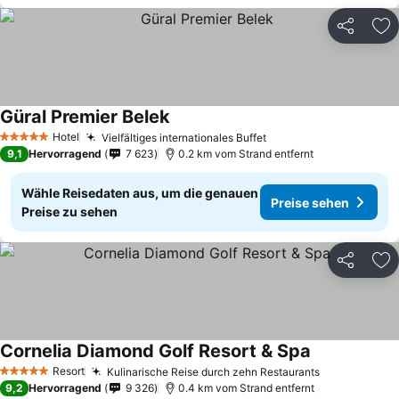
Teilen
Zu
Güral Premier Belek
Hotel
Vielfältiges internationales Buffet
5 Sterne
9,1
Hervorragend
7 623
0.2 km vom Strand entfernt
Wähle Reisedaten aus, um die genauen
Preise sehen
Preise zu sehen
Teilen
Zu
Cornelia Diamond Golf Resort & Spa
Resort
Kulinarische Reise durch zehn Restaurants
5 Sterne
9,2
Hervorragend
9 326
0.4 km vom Strand entfernt