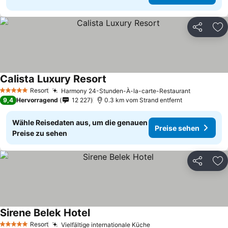
Teilen
Zu
Calista Luxury Resort
Resort
Harmony 24-Stunden-À-la-carte-Restaurant
5 Sterne
9,4
Hervorragend
12 227
0.3 km vom Strand entfernt
Wähle Reisedaten aus, um die genauen
Preise sehen
Preise zu sehen
Teilen
Zu
Sirene Belek Hotel
Resort
Vielfältige internationale Küche
5 Sterne