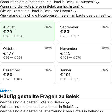
Häufig gestellte Fragen zu Belek
Wann ist es am günstigsten, ein Hotel in Belek zu buchen?
Wann sind die Hotelpreise in Belek am höchsten?
Wie viel kostet ein Hotel in Belek pro Nacht?
Wie verändern sich die Hotelpreise in Belek im Laufe des Jahres?
August
2026
September
2026
€ 79
€ 83
€ 60
—
€ 104
€ 70
—
€ 107
Oktober
2026
November
2026
€ 177
€ 115
€ 95
—
€ 264
€ 103
—
€ 270
Dezember
2026
Jänner
2027
€ 80
€ 101
€ 52
—
€ 163
€ 90
—
€ 151
Mehr
Häufig gestellte Fragen zu Belek
Welche sind die besten Hotels in Belek?
Welche sind die besten Luxushotels in Belek?
Welche sind die besten haustierfreundlichen Hotels in Belek?