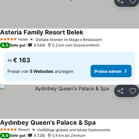
Teilen
Zu
Asteria Family Resort Belek
Hotel
Globale Aromen im Magico Restaurant
5 Sterne
8,3
Sehr gut
8 546
0.2 km vom Strand entfernt
€ 163
Ab
Preise von
5 Websites
anzeigen
Preise sehen
Teilen
Zu
Aydınbey Queen's Palace & Spa
Resort
Vielfältige globale und lokale Gastronomie
5 Sterne
8,4
Sehr gut
8 328
5.4 km bis Zentrum