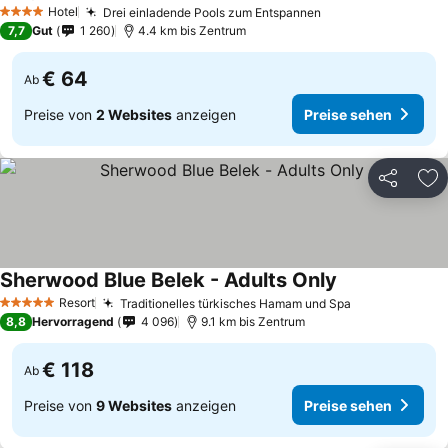
Hotel
Drei einladende Pools zum Entspannen
4 Sterne
7,7
Gut
1 260
4.4 km bis Zentrum
€ 64
Ab
Preise von
2 Websites
anzeigen
Preise sehen
Teilen
Zu
Sherwood Blue Belek - Adults Only
Resort
Traditionelles türkisches Hamam und Spa
5 Sterne
8,8
Hervorragend
4 096
9.1 km bis Zentrum
€ 118
Ab
Preise von
9 Websites
anzeigen
Preise sehen