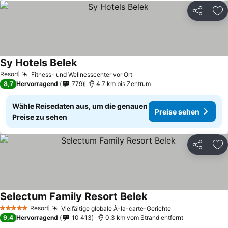
Teilen
Zu
Sy Hotels Belek
Resort
Fitness- und Wellnesscenter vor Ort
8,7
Hervorragend
779
4.7 km bis Zentrum
Wähle Reisedaten aus, um die genauen
Preise sehen
Preise zu sehen
Teilen
Zu
Selectum Family Resort Belek
Resort
Vielfältige globale À-la-carte-Gerichte
5 Sterne
9,4
Hervorragend
10 413
0.3 km vom Strand entfernt