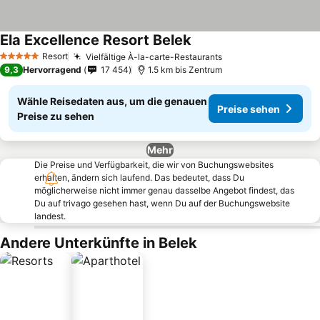
Ela Excellence Resort Belek
Resort
Vielfältige À-la-carte-Restaurants
5 Sterne
9,3
Hervorragend
17 454
1.5 km bis Zentrum
Wähle Reisedaten aus, um die genauen
Preise sehen
Preise zu sehen
Mehr
Die Preise und Verfügbarkeit, die wir von Buchungswebsites
erhalten, ändern sich laufend. Das bedeutet, dass Du
möglicherweise nicht immer genau dasselbe Angebot findest, das
Du auf trivago gesehen hast, wenn Du auf der Buchungswebsite
landest.
Andere Unterkünfte in Belek