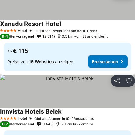
Xanadu Resort Hotel
Hotel
Flussufer-Restaurant am Acisu Creek
5 Sterne
9,4
Hervorragend
12 814
0.5 km vom Strand entfernt
€ 115
Ab
Preise von
15 Websites
anzeigen
Preise sehen
Teilen
Zu
Innvista Hotels Belek
Hotel
Globale Aromen in fünf Restaurants
5 Sterne
8,7
Hervorragend
9 445
5.0 km bis Zentrum