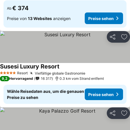
€ 374
Ab
Preise von
13 Websites
anzeigen
Preise sehen
Teilen
Zu
Susesi Luxury Resort
Resort
Vielfältige globale Gastronomie
5 Sterne
9,2
Hervorragend
16 317
0.3 km vom Strand entfernt
Wähle Reisedaten aus, um die genauen
Preise sehen
Preise zu sehen
Teilen
Zu