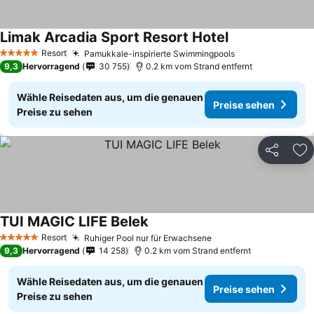
Limak Arcadia Sport Resort Hotel
Resort
Pamukkale-inspirierte Swimmingpools
5 Sterne
9,3
Hervorragend
30 755
0.2 km vom Strand entfernt
Wähle Reisedaten aus, um die genauen
Preise sehen
Preise zu sehen
Teilen
Zu
TUI MAGIC LIFE Belek
Resort
Ruhiger Pool nur für Erwachsene
5 Sterne
9,3
Hervorragend
14 258
0.2 km vom Strand entfernt
Wähle Reisedaten aus, um die genauen
Preise sehen
Preise zu sehen