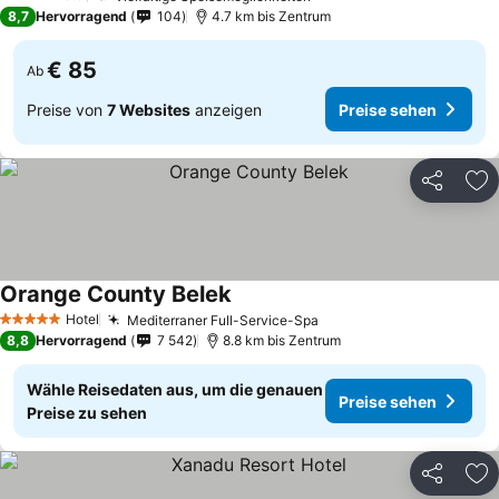
4 Sterne
8,7
Hervorragend
104
4.7 km bis Zentrum
€ 85
Ab
Preise von
7 Websites
anzeigen
Preise sehen
Teilen
Zu
Orange County Belek
Hotel
Mediterraner Full-Service-Spa
5 Sterne
8,8
Hervorragend
7 542
8.8 km bis Zentrum
Wähle Reisedaten aus, um die genauen
Preise sehen
Preise zu sehen
Teilen
Zu