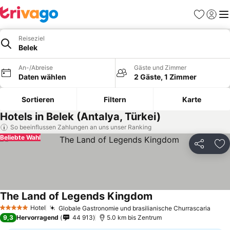
Favoriten
Einlog
Me
Reiseziel
Belek
An-/Abreise
Gäste und Zimmer
Daten wählen
2 Gäste, 1 Zimmer
Sortieren
Filtern
Karte
Hotels in Belek (Antalya, Türkei)
So beeinflussen Zahlungen an uns unser Ranking
Beliebte Wahl
Teilen
Zu
The Land of Legends Kingdom
Hotel
Globale Gastronomie und brasilianische Churrascaria
5 Sterne
9,3
Hervorragend
44 913
5.0 km bis Zentrum