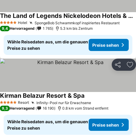
The Land of Legends Nickelodeon Hotels & Resorts Antalya
Hotel
SpongeBob Schwammkopf inspiriertes Restaurant
5 Sterne
9,4
Hervorragend
1 765
5.3 km bis Zentrum
Wähle Reisedaten aus, um die genauen
Preise sehen
Preise zu sehen
Teilen
Zu
Kirman Belazur Resort & Spa
Resort
Infinity-Pool nur für Erwachsene
5 Sterne
9,3
Hervorragend
16 190
0.8 km vom Strand entfernt
Wähle Reisedaten aus, um die genauen
Preise sehen
Preise zu sehen