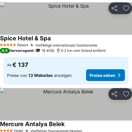
Teilen
Zu
Spice Hotel & Spa
Resort
Vielfältige internationale Gastronomie
5 Sterne
8,5
Hervorragend
16 406
0.2 km vom Strand entfernt
€ 137
Ab
Preise von
13 Websites
anzeigen
Preise sehen
Teilen
Zu
Mercure Antalya Belek
Hotel
Vielfältige Speisemöglichkeiten