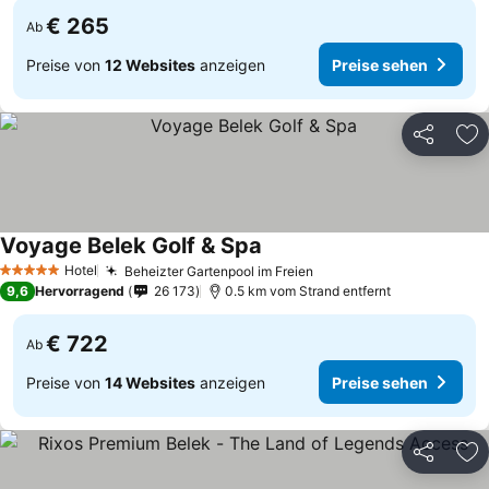
€ 265
Ab
Preise von
12 Websites
anzeigen
Preise sehen
Teilen
Zu
Voyage Belek Golf & Spa
Hotel
Beheizter Gartenpool im Freien
5 Sterne
9,6
Hervorragend
26 173
0.5 km vom Strand entfernt
€ 722
Ab
Preise von
14 Websites
anzeigen
Preise sehen
Teilen
Zu