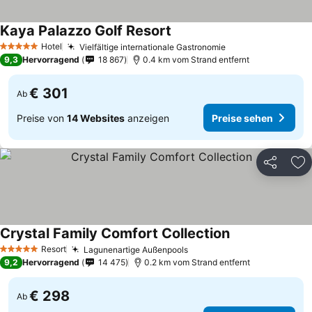
Kaya Palazzo Golf Resort
Hotel
Vielfältige internationale Gastronomie
5 Sterne
9,3
Hervorragend
18 867
0.4 km vom Strand entfernt
€ 301
Ab
Preise von
14 Websites
anzeigen
Preise sehen
Teilen
Zu
Crystal Family Comfort Collection
Resort
Lagunenartige Außenpools
5 Sterne
9,2
Hervorragend
14 475
0.2 km vom Strand entfernt
€ 298
Ab