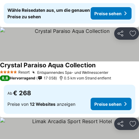
Wähle Reisedaten aus, um die genauen
Preise sehen
Preise zu sehen
Teilen
Zu
Crystal Paraiso Aqua Collection
Resort
Entspannendes Spa- und Wellnesscenter
5 Sterne
8,8
Hervorragend
17 058
0.5 km vom Strand entfernt
€ 268
Ab
Preise von
12 Websites
anzeigen
Preise sehen
Teilen
Zu