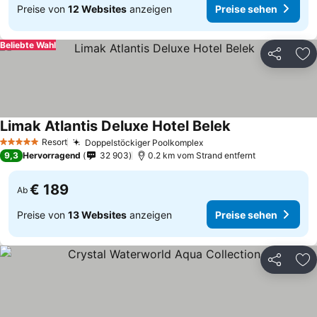
Preise von
12 Websites
anzeigen
Preise sehen
Beliebte Wahl
Teilen
Zu
Limak Atlantis Deluxe Hotel Belek
Resort
Doppelstöckiger Poolkomplex
5 Sterne
9,3
Hervorragend
32 903
0.2 km vom Strand entfernt
€ 189
Ab
Preise von
13 Websites
anzeigen
Preise sehen
Teilen
Zu