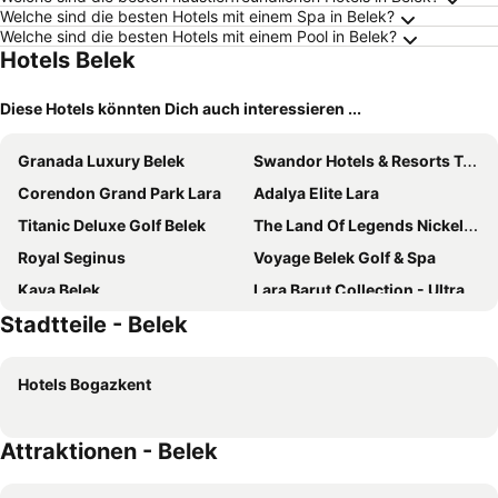
Welche sind die besten Hotels mit einem Spa in Belek?
Welche sind die besten Hotels mit einem Pool in Belek?
Hotels Belek
Diese Hotels könnten Dich auch interessieren ...
Granada Luxury Belek
Swandor Hotels & Resorts Topkapi Palace
Corendon Grand Park Lara
Adalya Elite Lara
Titanic Deluxe Golf Belek
The Land Of Legends Nickelodeon Hotel Antalya
Royal Seginus
Voyage Belek Golf & Spa
Kaya Belek
Lara Barut Collection - Ultra All Inclusive
Stadtteile - Belek
The Land of Legends Kingdom
Rixos Premium Belek - The Land of Legends Access
Aska Lara Resort & Spa
Sensitive Premium Resort & Spa
Hotels Bogazkent
Royal Holiday Palace
Wind of Lara
Maxx Royal Belek Golf Resort
Kaya Palazzo Golf Resort
Attraktionen - Belek
Belek Beach Resort Hotel
Royal Wings Hotel
Cullinan Belek
Melas Lara Hotel