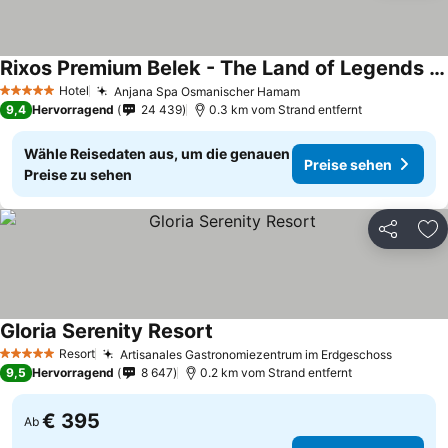
Rixos Premium Belek - The Land of Legends Access
Hotel
Anjana Spa Osmanischer Hamam
5 Sterne
9,4
Hervorragend
24 439
0.3 km vom Strand entfernt
Wähle Reisedaten aus, um die genauen
Preise sehen
Preise zu sehen
Teilen
Zu
Gloria Serenity Resort
Resort
Artisanales Gastronomiezentrum im Erdgeschoss
5 Sterne
9,5
Hervorragend
8 647
0.2 km vom Strand entfernt
€ 395
Ab