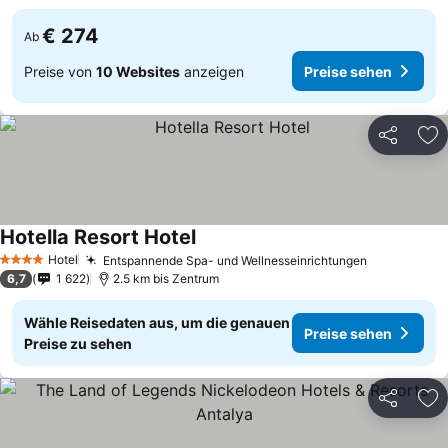
€ 274
Ab
Preise von
10 Websites
anzeigen
Preise sehen
Teilen
Zu
Hotella Resort Hotel
Hotel
Entspannende Spa- und Wellnesseinrichtungen
4 Sterne
6,7
1 622
2.5 km bis Zentrum
Wähle Reisedaten aus, um die genauen
Preise sehen
Preise zu sehen
Teilen
Zu