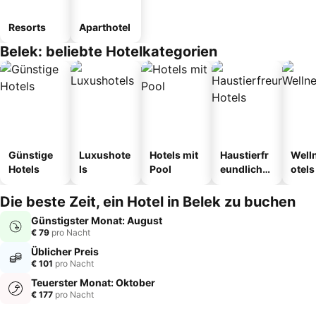
Resorts
Aparthotel
Belek: beliebte Hotelkategorien
Günstige
Luxushote
Hotels mit
Haustierfr
Well
Hotels
ls
Pool
eundliche
otels
Hotels
Die beste Zeit, ein Hotel in Belek zu buchen
Günstigster Monat: August
€ 79
pro Nacht
Üblicher Preis
€ 101
pro Nacht
Teuerster Monat: Oktober
€ 177
pro Nacht