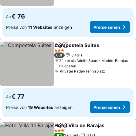
€ 76
Ab
Preise von
11 Websites
anzeigen
Preise sehen
Compostela Suites
Teilen
Zu Favoriten hinzufügen
3 Sterne
6,9
8 461
2.1 km bis Adolfo Suárez Madrid-Barajas
Flughafen
Privater Padel-Tennisplatz
€ 77
Ab
Preise von
19 Websites
anzeigen
Preise sehen
Hotel Villa de Barajas
Teilen
Zu Favoriten hinzufügen
3 Sterne
8,1
Sehr gut
6 121