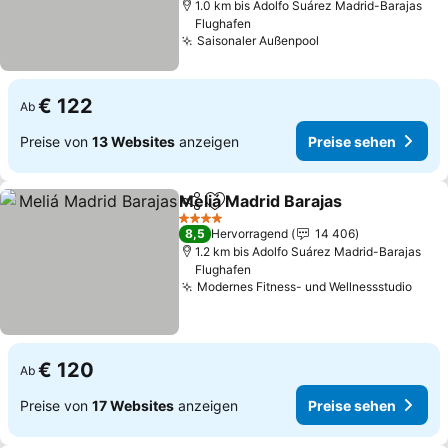
1.0 km bis Adolfo Suárez Madrid-Barajas
Flughafen
Saisonaler Außenpool
€ 122
Ab
Preise von
13 Websites
anzeigen
Preise sehen
Meliá Madrid Barajas
Teilen
Zu Favoriten hinzufügen
4 Sterne
8,5
Hervorragend
14 406
1.2 km bis Adolfo Suárez Madrid-Barajas
Flughafen
Modernes Fitness- und Wellnessstudio
€ 120
Ab
Preise von
17 Websites
anzeigen
Preise sehen