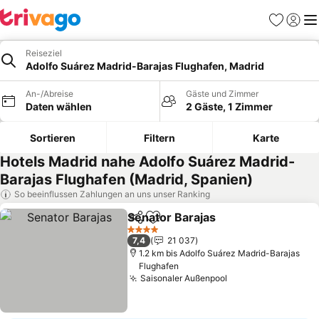
Favoriten
Einlog
Me
Reiseziel
Adolfo Suárez Madrid-Barajas Flughafen, Madrid
An-/Abreise
Gäste und Zimmer
Daten wählen
2 Gäste, 1 Zimmer
Sortieren
Filtern
Karte
Hotels Madrid nahe Adolfo Suárez Madrid-
Barajas Flughafen (Madrid, Spanien)
So beeinflussen Zahlungen an uns unser Ranking
Senator Barajas
Teilen
Zu Favoriten hinzufügen
4 Sterne
7,4
21 037
1.2 km bis Adolfo Suárez Madrid-Barajas
Flughafen
Saisonaler Außenpool