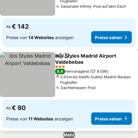
Flughafen
Saisonaler Infinity-Pool auf dem Dach
€ 142
Ab
Preise von
14 Websites
anzeigen
Preise sehen
ibis Styles Madrid Airport
Teilen
Zu Favoriten hinzufügen
Valdebebas
3 Sterne
8,6
Hervorragend
8 090
3.9 km bis Adolfo Suárez Madrid-Barajas
Flughafen
Dachterrassen-Pool
€ 80
Ab
Preise von
11 Websites
anzeigen
Preise sehen
Mehr