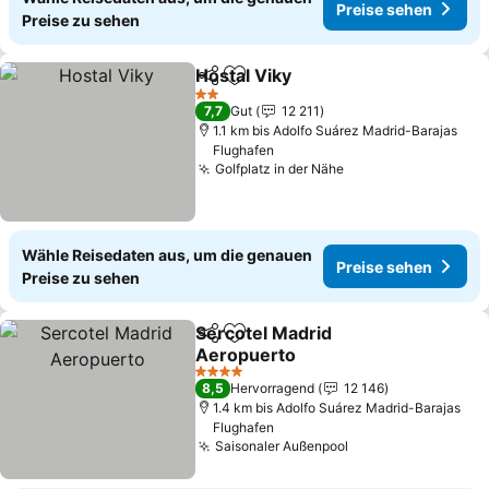
Preise sehen
Preise zu sehen
Hostal Viky
Teilen
Zu Favoriten hinzufügen
2 Sterne
7,7
Gut
12 211
1.1 km bis Adolfo Suárez Madrid-Barajas
Flughafen
Golfplatz in der Nähe
Wähle Reisedaten aus, um die genauen
Preise sehen
Preise zu sehen
Sercotel Madrid
Teilen
Zu Favoriten hinzufügen
Aeropuerto
4 Sterne
8,5
Hervorragend
12 146
1.4 km bis Adolfo Suárez Madrid-Barajas
Flughafen
Saisonaler Außenpool