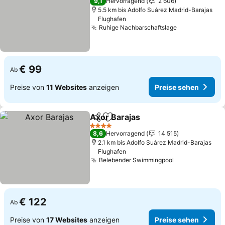
9,1
Hervorragend
2 606
5.5 km bis Adolfo Suárez Madrid-Barajas
Flughafen
Ruhige Nachbarschaftslage
€ 99
Ab
Preise von
11 Websites
anzeigen
Preise sehen
Axor Barajas
Teilen
Zu Favoriten hinzufügen
4 Sterne
8,6
Hervorragend
14 515
2.1 km bis Adolfo Suárez Madrid-Barajas
Flughafen
Belebender Swimmingpool
€ 122
Ab
Preise von
17 Websites
anzeigen
Preise sehen