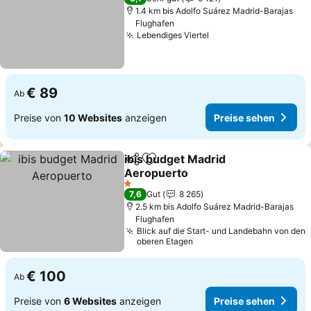
1.4 km bis Adolfo Suárez Madrid-Barajas
Flughafen
Lebendiges Viertel
€ 89
Ab
Preise von
10 Websites
anzeigen
Preise sehen
ibis budget Madrid
Teilen
Zu Favoriten hinzufügen
Aeropuerto
1 Sterne
7,6
Gut
8 265
2.5 km bis Adolfo Suárez Madrid-Barajas
Flughafen
Blick auf die Start- und Landebahn von den
oberen Etagen
€ 100
Ab
Preise von
6 Websites
anzeigen
Preise sehen