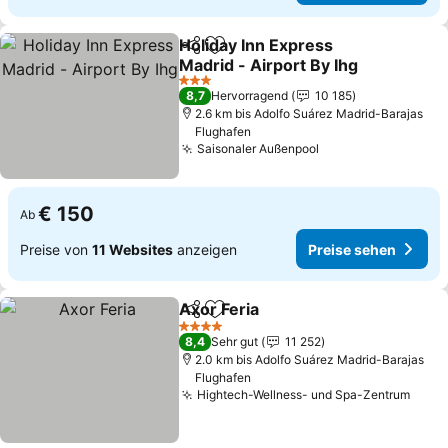
Holiday Inn Express
Teilen
Zu Favoriten hinzufügen
Madrid - Airport By Ihg
3 Sterne
8,7
Hervorragend
10 185
2.6 km bis Adolfo Suárez Madrid-Barajas
Flughafen
Saisonaler Außenpool
€ 150
Ab
Preise von
11 Websites
anzeigen
Preise sehen
Axor Feria
Teilen
Zu Favoriten hinzufügen
4 Sterne
8,4
Sehr gut
11 252
2.0 km bis Adolfo Suárez Madrid-Barajas
Flughafen
Hightech-Wellness- und Spa-Zentrum