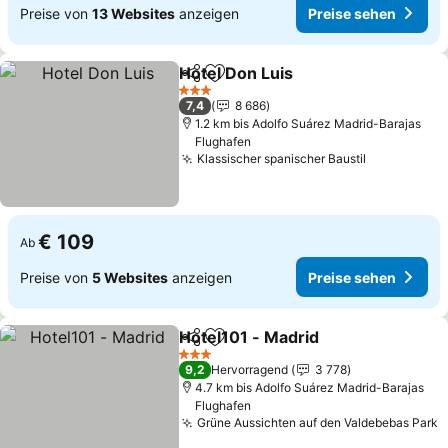
Preise von
13 Websites
anzeigen
Preise sehen
Hotel Don Luis
Teilen
Zu Favoriten hinzufügen
3 Sterne
7,4
8 686
1.2 km bis Adolfo Suárez Madrid-Barajas
Flughafen
Klassischer spanischer Baustil
€ 109
Ab
Preise von
5 Websites
anzeigen
Preise sehen
Hotel101 - Madrid
Teilen
Zu Favoriten hinzufügen
3 Sterne
9,2
Hervorragend
3 778
4.7 km bis Adolfo Suárez Madrid-Barajas
Flughafen
Grüne Aussichten auf den Valdebebas Park