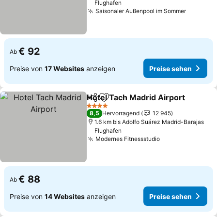
Flughafen
Saisonaler Außenpool im Sommer
€ 92
Ab
Preise von
17 Websites
anzeigen
Preise sehen
Hotel Tach Madrid Airport
Teilen
Zu Favoriten hinzufügen
4 Sterne
8,5
Hervorragend
12 945
1.6 km bis Adolfo Suárez Madrid-Barajas
Flughafen
Modernes Fitnessstudio
€ 88
Ab
Preise von
14 Websites
anzeigen
Preise sehen