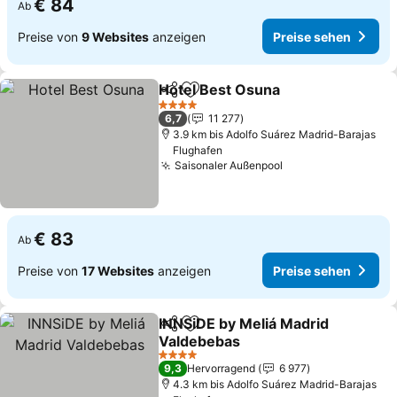
€ 84
Ab
Preise von
9 Websites
anzeigen
Preise sehen
Hotel Best Osuna
Teilen
Zu Favoriten hinzufügen
4 Sterne
6,7
11 277
3.9 km bis Adolfo Suárez Madrid-Barajas
Flughafen
Saisonaler Außenpool
€ 83
Ab
Preise von
17 Websites
anzeigen
Preise sehen
INNSiDE by Meliá Madrid
Teilen
Zu Favoriten hinzufügen
Valdebebas
4 Sterne
9,3
Hervorragend
6 977
4.3 km bis Adolfo Suárez Madrid-Barajas