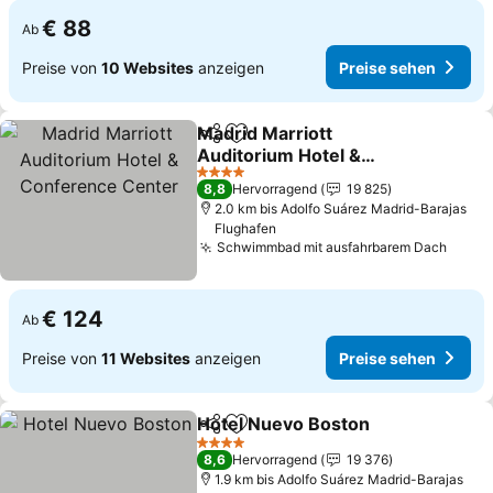
€ 88
Ab
Preise von
10 Websites
anzeigen
Preise sehen
Madrid Marriott
Teilen
Zu Favoriten hinzufügen
Auditorium Hotel &
Conference Center
4 Sterne
8,8
Hervorragend
19 825
2.0 km bis Adolfo Suárez Madrid-Barajas
Flughafen
Schwimmbad mit ausfahrbarem Dach
€ 124
Ab
Preise von
11 Websites
anzeigen
Preise sehen
Hotel Nuevo Boston
Teilen
Zu Favoriten hinzufügen
4 Sterne
8,6
Hervorragend
19 376
1.9 km bis Adolfo Suárez Madrid-Barajas