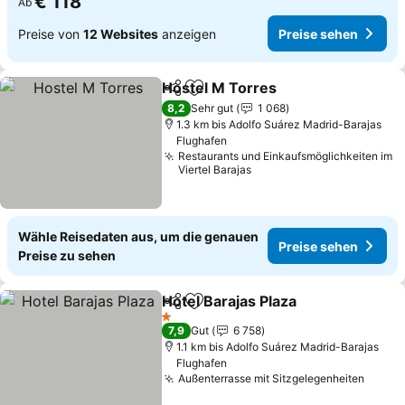
€ 118
Ab
Preise von
12 Websites
anzeigen
Preise sehen
Hostel M Torres
Teilen
Zu Favoriten hinzufügen
8,2
Sehr gut
1 068
1.3 km bis Adolfo Suárez Madrid-Barajas
Flughafen
Restaurants und Einkaufsmöglichkeiten im
Viertel Barajas
Wähle Reisedaten aus, um die genauen
Preise sehen
Preise zu sehen
Hotel Barajas Plaza
Teilen
Zu Favoriten hinzufügen
1 Sterne
7,9
Gut
6 758
1.1 km bis Adolfo Suárez Madrid-Barajas
Flughafen
Außenterrasse mit Sitzgelegenheiten