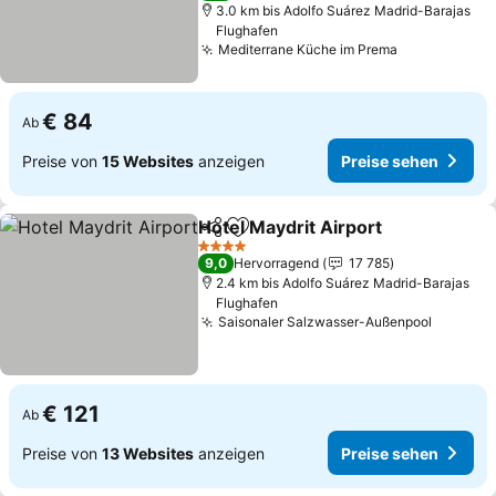
3.0 km bis Adolfo Suárez Madrid-Barajas
Flughafen
Mediterrane Küche im Prema
€ 84
Ab
Preise von
15 Websites
anzeigen
Preise sehen
Hotel Maydrit Airport
Teilen
Zu Favoriten hinzufügen
4 Sterne
9,0
Hervorragend
17 785
2.4 km bis Adolfo Suárez Madrid-Barajas
Flughafen
Saisonaler Salzwasser-Außenpool
€ 121
Ab
Preise von
13 Websites
anzeigen
Preise sehen