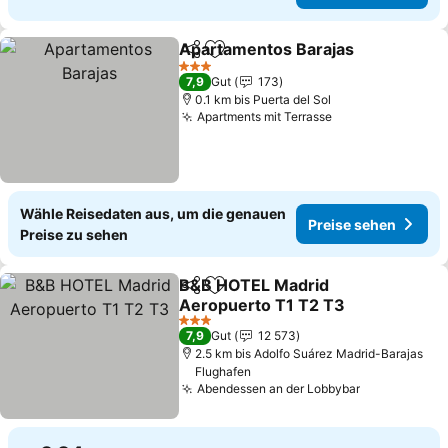
Apartamentos Barajas
Teilen
Zu Favoriten hinzufügen
3 Sterne
7,9
Gut
173
0.1 km bis Puerta del Sol
Apartments mit Terrasse
Wähle Reisedaten aus, um die genauen
Preise sehen
Preise zu sehen
B&B HOTEL Madrid
Teilen
Zu Favoriten hinzufügen
Aeropuerto T1 T2 T3
3 Sterne
7,9
Gut
12 573
2.5 km bis Adolfo Suárez Madrid-Barajas
Flughafen
Abendessen an der Lobbybar