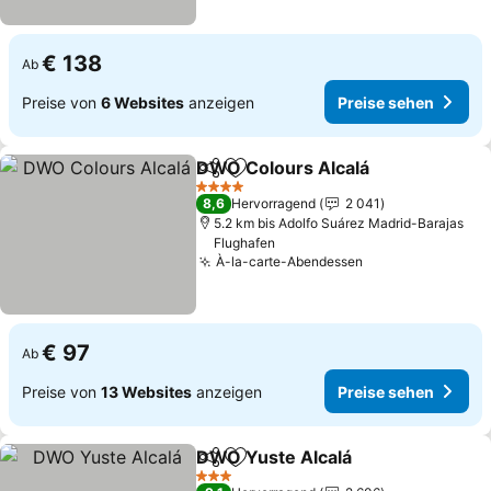
€ 138
Ab
Preise von
6 Websites
anzeigen
Preise sehen
DWO Colours Alcalá
Teilen
Zu Favoriten hinzufügen
4 Sterne
8,6
Hervorragend
2 041
5.2 km bis Adolfo Suárez Madrid-Barajas
Flughafen
À-la-carte-Abendessen
€ 97
Ab
Preise von
13 Websites
anzeigen
Preise sehen
DWO Yuste Alcalá
Teilen
Zu Favoriten hinzufügen
3 Sterne