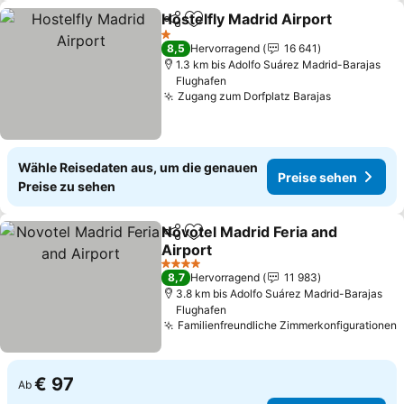
Hostelfly Madrid Airport
Teilen
Zu Favoriten hinzufügen
1 Sterne
8,5
Hervorragend
16 641
1.3 km bis Adolfo Suárez Madrid-Barajas
Flughafen
Zugang zum Dorfplatz Barajas
Wähle Reisedaten aus, um die genauen
Preise sehen
Preise zu sehen
Novotel Madrid Feria and
Teilen
Zu Favoriten hinzufügen
Airport
4 Sterne
8,7
Hervorragend
11 983
3.8 km bis Adolfo Suárez Madrid-Barajas
Flughafen
Familienfreundliche Zimmerkonfigurationen
€ 97
Ab