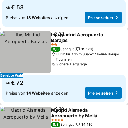
€ 53
Ab
Preise von
18 Websites
anzeigen
Preise sehen
Ibis Madrid Aeropuerto
Teilen
Zu Favoriten hinzufügen
Barajas
2 Sterne
8,3
Sehr gut
19 120
1.1 km bis Adolfo Suárez Madrid-Barajas
Flughafen
Sichere Tiefgarage
Beliebte Wahl
€ 72
Ab
Preise von
14 Websites
anzeigen
Preise sehen
Madrid Alameda
Teilen
Zu Favoriten hinzufügen
Aeropuerto by Meliá
4 Sterne
8,3
Sehr gut
14 410