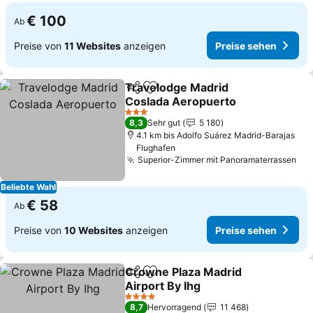
€ 100
Ab
Preise von
11 Websites
anzeigen
Preise sehen
Travelodge Madrid
Teilen
Zu Favoriten hinzufügen
Coslada Aeropuerto
3 Sterne
8,3
Sehr gut
5 180
4.1 km bis Adolfo Suárez Madrid-Barajas
Flughafen
Superior-Zimmer mit Panoramaterrassen
Beliebte Wahl
€ 58
Ab
Preise von
10 Websites
anzeigen
Preise sehen
Crowne Plaza Madrid
Teilen
Zu Favoriten hinzufügen
Airport By Ihg
4 Sterne
8,7
Hervorragend
11 468