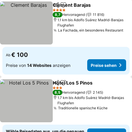
Clement Barajas
Teilen
Zu Favoriten hinzufügen
4 Sterne
8,7
Hervorragend
11 816
1.1 km bis Adolfo Suárez Madrid-Barajas
Flughafen
La Fachada, ein besonderes Restaurant
€ 100
Ab
Preise von
14 Websites
anzeigen
Preise sehen
Hotel Los 5 Pinos
Teilen
Zu Favoriten hinzufügen
3 Sterne
8,5
Hervorragend
2 145
1.7 km bis Adolfo Suárez Madrid-Barajas
Flughafen
Traditionelle spanische Küche
Wähle Reisedaten aus, um die genauen