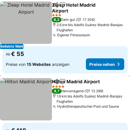
Zleep Hotel Madrid
Teilen
Zu Favoriten hinzufügen
Airport
3 Sterne
8,2
Sehr gut
17 206
2.6 km bis Adolfo Suárez Madrid-Barajas
Flughafen
Eigener Fitnessraum
Beliebte Wahl
€ 55
Ab
Preise von
15 Websites
anzeigen
Preise sehen
Hilton Madrid Airport
Teilen
Zu Favoriten hinzufügen
4 Sterne
8,7
Hervorragend
12 299
1.9 km bis Adolfo Suárez Madrid-Barajas
Flughafen
Hydrotherapeutischer Pool und Sauna