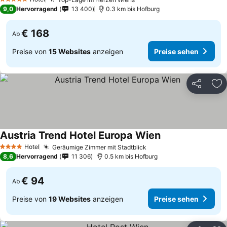
5 Sterne
9,0
Hervorragend
13 400
0.3 km bis Hofburg
€ 168
Ab
Preise von
15 Websites
anzeigen
Preise sehen
Teilen
Zu
Austria Trend Hotel Europa Wien
Hotel
Geräumige Zimmer mit Stadtblick
4 Sterne
8,6
Hervorragend
11 306
0.5 km bis Hofburg
€ 94
Ab
Preise von
19 Websites
anzeigen
Preise sehen