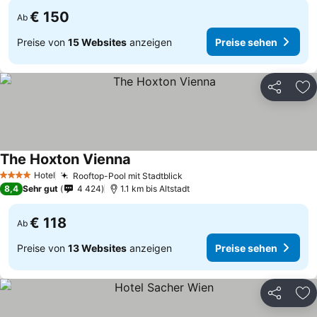
€ 150
Ab
Preise von
15 Websites
anzeigen
Preise sehen
Teilen
Zu
The Hoxton Vienna
Hotel
Rooftop-Pool mit Stadtblick
4 Sterne
8,4
Sehr gut
4 424
1.1 km bis Altstadt
€ 118
Ab
Preise von
13 Websites
anzeigen
Preise sehen
Teilen
Zu