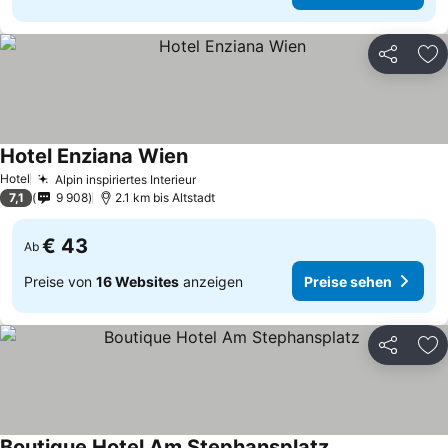
Teilen
Zu
Hotel Enziana Wien
Hotel
Alpin inspiriertes Interieur
7,1
9 908
2.1 km bis Altstadt
€ 43
Ab
Preise von
16 Websites
anzeigen
Preise sehen
Teilen
Zu
Boutique Hotel Am Stephansplatz