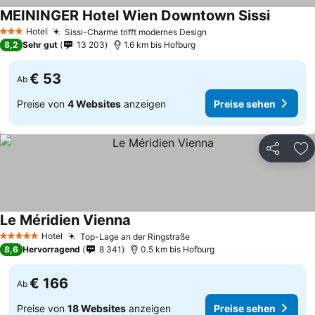
MEININGER Hotel Wien Downtown Sissi
Hotel
Sissi-Charme trifft modernes Design
3 Sterne
8,2
Sehr gut
13 203
1.6 km bis Hofburg
€ 53
Ab
Preise von
4 Websites
anzeigen
Preise sehen
Teilen
Zu
Le Méridien Vienna
Hotel
Top-Lage an der Ringstraße
5 Sterne
8,6
Hervorragend
8 341
0.5 km bis Hofburg
€ 166
Ab
Preise von
18 Websites
anzeigen
Preise sehen