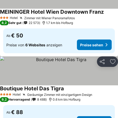
MEININGER Hotel Wien Downtown Franz
Hotel
Zimmer mit Wiener Panoramafotos
3 Sterne
8,2
Sehr gut
22 573
1.7 km bis Hofburg
€ 50
Ab
Preise von
6 Websites
anzeigen
Preise sehen
Teilen
Zu
Boutique Hotel Das Tigra
Hotel
Geräumige Zimmer mit einzigartigem Design
4 Sterne
9,2
Hervorragend
8 488
0.6 km bis Hofburg
€ 88
Ab