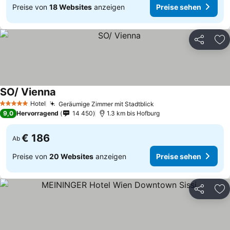
Preise von
18 Websites
anzeigen
Preise sehen
Teilen
Zu
SO/ Vienna
Hotel
Geräumige Zimmer mit Stadtblick
5 Sterne
9,0
Hervorragend
14 450
1.3 km bis Hofburg
€ 186
Ab
Preise von
20 Websites
anzeigen
Preise sehen
Teilen
Zu