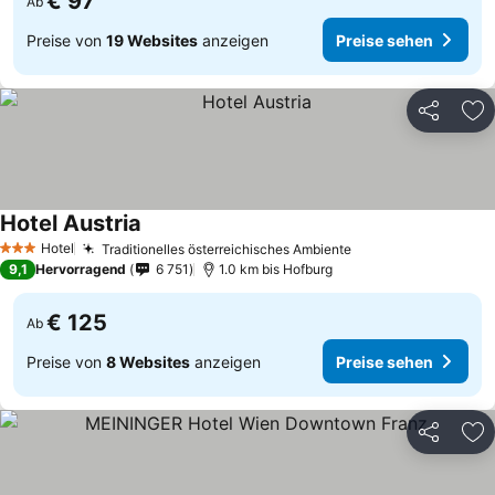
€ 97
Ab
Preise von
19 Websites
anzeigen
Preise sehen
Teilen
Zu
Hotel Austria
Hotel
Traditionelles österreichisches Ambiente
3 Sterne
9,1
Hervorragend
6 751
1.0 km bis Hofburg
€ 125
Ab
Preise von
8 Websites
anzeigen
Preise sehen
Teilen
Zu