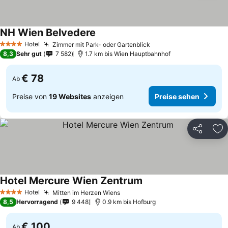
NH Wien Belvedere
Hotel
Zimmer mit Park- oder Gartenblick
4 Sterne
8,3
Sehr gut
7 582
1.7 km bis Wien Hauptbahnhof
€ 78
Ab
Preise von
19 Websites
anzeigen
Preise sehen
Teilen
Zu
Hotel Mercure Wien Zentrum
Hotel
Mitten im Herzen Wiens
4 Sterne
8,5
Hervorragend
9 448
0.9 km bis Hofburg
€ 100
Ab