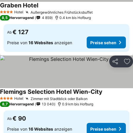
Graben Hotel
Hotel
Außergewöhnliches Frühstücksbuffet
4 Sterne
8,5
Hervorragend
4 859
0.4 km bis Hofburg
€ 127
Ab
Preise von
16 Websites
anzeigen
Preise sehen
Teilen
Zu
Flemings Selection Hotel Wien-City
Hotel
Zimmer mit Stadtblick oder Balkon
4 Sterne
8,7
Hervorragend
13 040
0.9 km bis Hofburg
€ 90
Ab
Preise von
16 Websites
anzeigen
Preise sehen