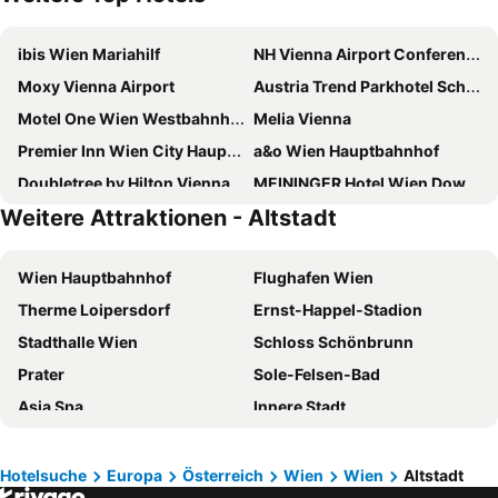
ibis Wien Mariahilf
NH Vienna Airport Conference Center
Moxy Vienna Airport
Austria Trend Parkhotel Schoenbrunn
Motel One Wien Westbahnhof
Melia Vienna
Premier Inn Wien City Hauptbahnhof
a&o Wien Hauptbahnhof
Doubletree by Hilton Vienna Schonbrunn
MEININGER Hotel Wien Downtown Franz
Weitere Attraktionen - Altstadt
PLAZA INN Amedia Vienna
Hilton Vienna Waterfront
PLAZA INN Wien Gasometer
Motel One Wien-Hauptbahnhof
Wien Hauptbahnhof
Flughafen Wien
Hotel Zeitgeist Vienna Hauptbahnhof
Ibercity Wien Schonbrunn
Therme Loipersdorf
Ernst-Happel-Stadion
MAXX by Steigenberger Vienna
ARCOTEL Wimberger Wien
Stadthalle Wien
Schloss Schönbrunn
Prizeotel Vienna-city
ibis Wien Hauptbahnhof
Prater
Sole-Felsen-Bad
Jaz In The City Vienna
JUFA Hotel Wien City
Asia Spa
Innere Stadt
Hotel Bellevue Wien
Hotel Mercure Wien Westbahnhof
Hauptbahnhof Graz
Sonnentherme
Austria Trend Schloss Wilhelminenberg Wien
Leonardo Hotel Vienna Hauptbahnhof
Therme Laa
Frequency
Flemings Hotel Wien-Stadthalle
roomz Vienna Prater
Hotelsuche
Europa
Österreich
Wien
Wien
Altstadt