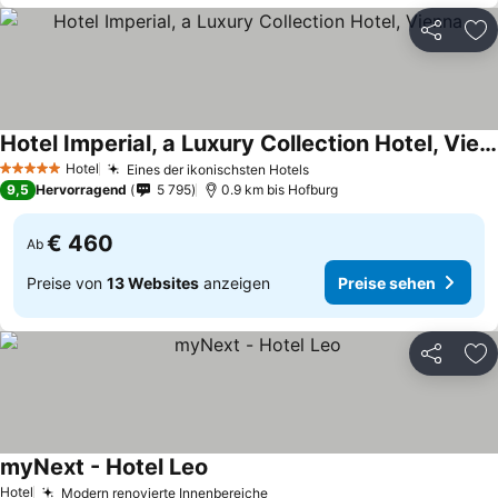
Teilen
Zu
Hotel Imperial, a Luxury Collection Hotel, Vienna
Hotel
Eines der ikonischsten Hotels
5 Sterne
9,5
Hervorragend
5 795
0.9 km bis Hofburg
€ 460
Ab
Preise von
13 Websites
anzeigen
Preise sehen
Teilen
Zu
myNext - Hotel Leo
Hotel
Modern renovierte Innenbereiche