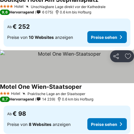
Hotel
Unschlagbare Lage direkt vor der Kathedrale
4 Sterne
9,6
Hervorragend
6 075
0.6 km bis Hofburg
€ 252
Ab
Preise von
10 Websites
anzeigen
Preise sehen
Teilen
Zu
Motel One Wien-Staatsoper
Hotel
Praktische Lage an der Staatsoper
3 Sterne
8,7
Hervorragend
14 239
0.6 km bis Hofburg
€ 98
Ab
Preise von
8 Websites
anzeigen
Preise sehen