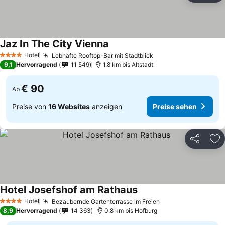
Jaz In The City Vienna
Hotel
Lebhafte Rooftop-Bar mit Stadtblick
4 Sterne
9,1
Hervorragend
11 549
1.8 km bis Altstadt
€ 90
Ab
Preise von
16 Websites
anzeigen
Preise sehen
Teilen
Zu
Hotel Josefshof am Rathaus
Hotel
Bezaubernde Gartenterrasse im Freien
4 Sterne
8,9
Hervorragend
14 363
0.8 km bis Hofburg