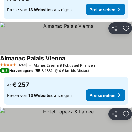
Preise von
13 Websites
anzeigen
Preise sehen
Teilen
Zu
Almanac Palais Vienna
Hotel
Alpines Essen mit Fokus auf Pflanzen
5 Sterne
9,2
Hervorragend
3 183
0.6 km bis Altstadt
€ 257
Ab
Preise von
13 Websites
anzeigen
Preise sehen
Teilen
Zu