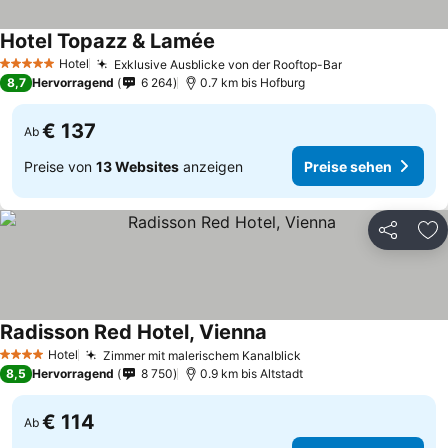
Hotel Topazz & Lamée
Hotel
Exklusive Ausblicke von der Rooftop-Bar
5 Sterne
8,7
Hervorragend
6 264
0.7 km bis Hofburg
€ 137
Ab
Preise von
13 Websites
anzeigen
Preise sehen
Teilen
Zu
Radisson Red Hotel, Vienna
Hotel
Zimmer mit malerischem Kanalblick
4 Sterne
8,5
Hervorragend
8 750
0.9 km bis Altstadt
€ 114
Ab