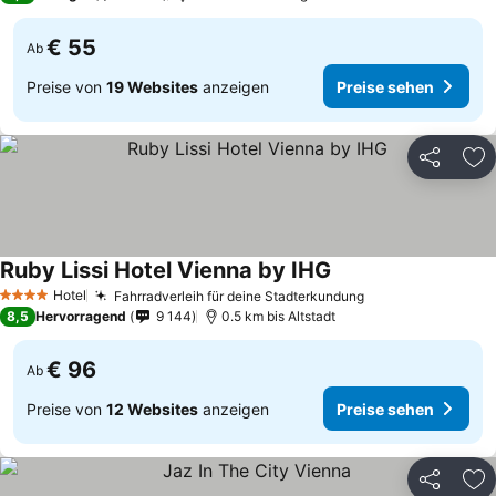
€ 55
Ab
Preise von
19 Websites
anzeigen
Preise sehen
Teilen
Zu
Ruby Lissi Hotel Vienna by IHG
Hotel
Fahrradverleih für deine Stadterkundung
4 Sterne
8,5
Hervorragend
9 144
0.5 km bis Altstadt
€ 96
Ab
Preise von
12 Websites
anzeigen
Preise sehen
Teilen
Zu