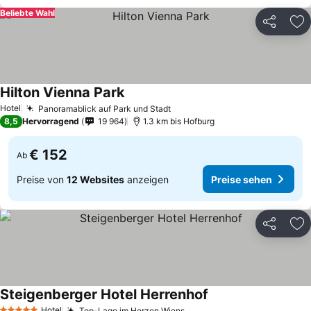
Beliebte Wahl
Teilen
Zu
Hilton Vienna Park
Hotel
Panoramablick auf Park und Stadt
8,5
Hervorragend
19 964
1.3 km bis Hofburg
€ 152
Ab
Preise von
12 Websites
anzeigen
Preise sehen
Teilen
Zu
Steigenberger Hotel Herrenhof
Hotel
Top-Lage im Herzen Wiens