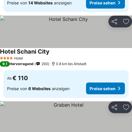
Preise von
14 Websites
anzeigen
Preise sehen
Teilen
Zu
Hotel Schani City
Hotel
4 Sterne
9,1
Hervorragend
293
0.8 km bis Altstadt
€ 110
Ab
Preise von
6 Websites
anzeigen
Preise sehen
Teilen
Zu