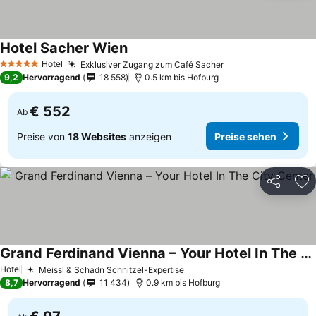
Hotel Sacher Wien
Hotel
Exklusiver Zugang zum Café Sacher
5 Sterne
9,2
Hervorragend
18 558
0.5 km bis Hofburg
€ 552
Ab
Preise von
18 Websites
anzeigen
Preise sehen
Teilen
Zu
Grand Ferdinand Vienna – Your Hotel In The City Center
Hotel
Meissl & Schadn Schnitzel-Expertise
8,7
Hervorragend
11 434
0.9 km bis Hofburg