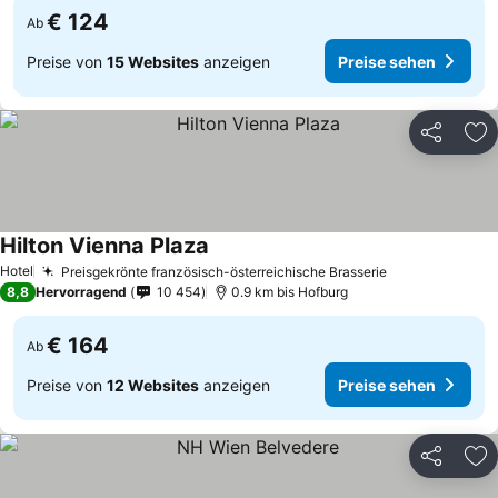
€ 124
Ab
Preise von
15 Websites
anzeigen
Preise sehen
Teilen
Zu
Hilton Vienna Plaza
Hotel
Preisgekrönte französisch-österreichische Brasserie
8,8
Hervorragend
10 454
0.9 km bis Hofburg
€ 164
Ab
Preise von
12 Websites
anzeigen
Preise sehen
Teilen
Zu