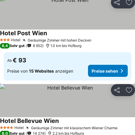
Teilen
Zu
Hotel Post Wien
Hotel
Geräumige Zimmer mit hohen Decken
3 Sterne
8,4
Sehr gut
8 952
1.0 km bis Hofburg
€ 93
Ab
Preise von
15 Websites
anzeigen
Preise sehen
Teilen
Zu
Hotel Bellevue Wien
Hotel
Geräumige Zimmer mit klassischem Wiener Charme
4 Sterne
8,0
Sehr gut
14 274
2.2 km bis Hofburg