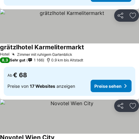
Teilen
Zu
grätzlhotel Karmelitermarkt
Hotel
Zimmer mit ruhigem Gartenblick
8,3
Sehr gut
1 166
0.9 km bis Altstadt
€ 68
Ab
Preise von
17 Websites
anzeigen
Preise sehen
Teilen
Zu
Novotel Wien City