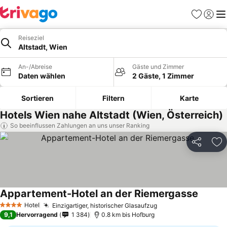
Favoriten
Einlog
Me
Reiseziel
Altstadt, Wien
An-/Abreise
Gäste und Zimmer
Daten wählen
2 Gäste, 1 Zimmer
Sortieren
Filtern
Karte
Hotels Wien nahe Altstadt (Wien, Österreich)
So beeinflussen Zahlungen an uns unser Ranking
Teilen
Zu
Appartement-Hotel an der Riemergasse
Hotel
Einzigartiger, historischer Glasaufzug
4 Sterne
9,1
Hervorragend
1 384
0.8 km bis Hofburg