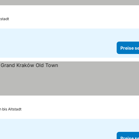
tstadt
Preise s
 bis Altstadt
Preise s