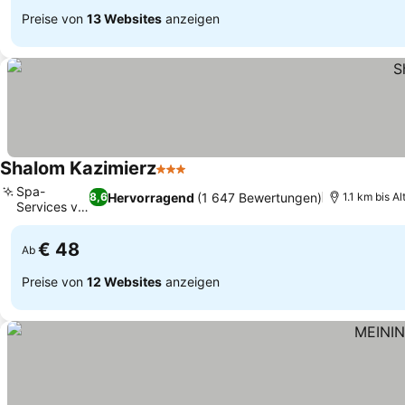
Preise von
13 Websites
anzeigen
Shalom Kazimierz
3 Sterne
Spa-
Hervorragend
(1 647 Bewertungen)
8,6
1.1 km bis Al
Services vor
Ort
€ 48
Ab
Preise von
12 Websites
anzeigen