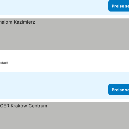
Preise s
tstadt
Preise s