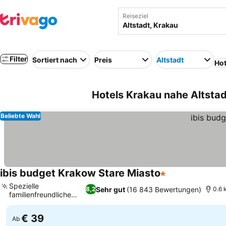
Reiseziel
Filter
Sortiert nach
Preis
Altstadt
Hot
Hotels Krakau nahe Altstad
Beliebte Wahl
ibis budget Krakow Stare Miasto
1 Sterne
Spezielle
Sehr gut
(16 843 Bewertungen)
8,2
0.6 
familienfreundliche
Unterkünfte
€ 39
Ab