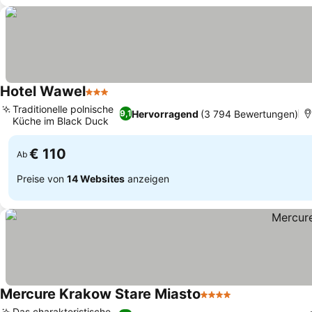
Hotel Wawel
3 Sterne
Traditionelle polnische
Hervorragend
(3 794 Bewertungen)
9,1
Küche im Black Duck
€ 110
Ab
Preise von
14 Websites
anzeigen
Mercure Krakow Stare Miasto
4 Sterne
Das charakteristische