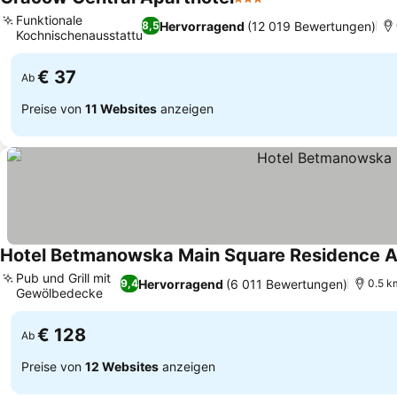
3 Sterne
Funktionale
Hervorragend
(12 019 Bewertungen)
8,5
Kochnischenausstattung
€ 37
Ab
Preise von
11 Websites
anzeigen
Hotel Betmanowska Main Square Residence A
Pub und Grill mit
Hervorragend
(6 011 Bewertungen)
9,4
0.5 km
Gewölbedecke
€ 128
Ab
Preise von
12 Websites
anzeigen