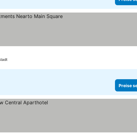
e
stadt
Preise s