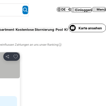
DE · €
Menü
Einloggen
Karte ansehen
apartment
Kostenlose Stornierung
Pool
Klimaanlage
WLAN
Entir
eeinflussen Zahlungen an uns unser Ranking
Zu Favoriten hinzufügen
Teilen