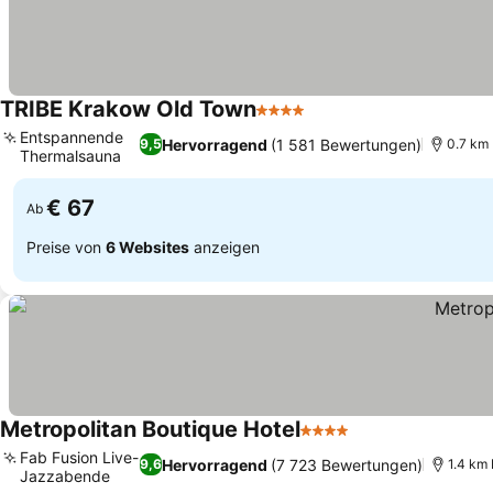
TRIBE Krakow Old Town
4 Sterne
Entspannende
Hervorragend
(1 581 Bewertungen)
9,5
0.7 km 
Thermalsauna
€ 67
Ab
Preise von
6 Websites
anzeigen
Metropolitan Boutique Hotel
4 Sterne
Fab Fusion Live-
Hervorragend
(7 723 Bewertungen)
9,6
1.4 km 
Jazzabende