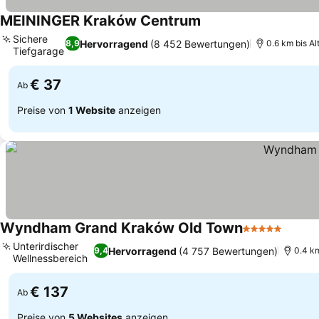
MEININGER Kraków Centrum
Sichere
Hervorragend
(8 452 Bewertungen)
8,9
0.6 km bis Al
Tiefgarage
€ 37
Ab
Preise von
1 Website
anzeigen
Wyndham Grand Kraków Old Town
5 Sterne
Unterirdischer
Hervorragend
(4 757 Bewertungen)
9,4
0.4 km
Wellnessbereich
€ 137
Ab
Preise von
5 Websites
anzeigen