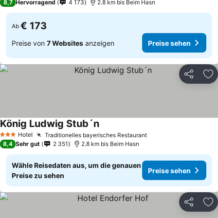
8,7
Hervorragend
4 173
2.8 km bis Beim Hasn
€ 173
Ab
Preise von
7 Websites
anzeigen
Preise sehen
Teilen
Zu
König Ludwig Stub´n
Hotel
Traditionelles bayerisches Restaurant
3 Sterne
8,4
Sehr gut
2 351
2.8 km bis Beim Hasn
Wähle Reisedaten aus, um die genauen
Preise sehen
Preise zu sehen
Teilen
Zu