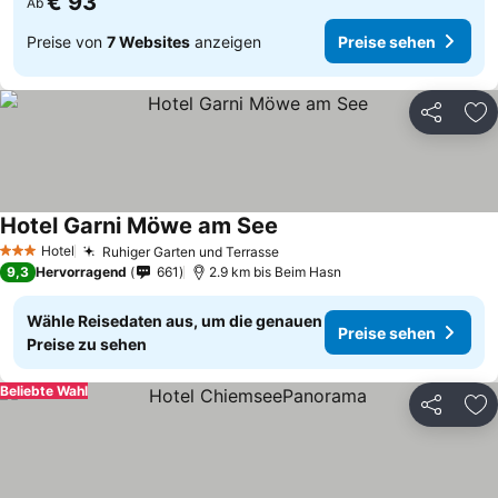
€ 93
Ab
Preise von
7 Websites
anzeigen
Preise sehen
Teilen
Zu
Hotel Garni Möwe am See
Hotel
Ruhiger Garten und Terrasse
3 Sterne
9,3
Hervorragend
661
2.9 km bis Beim Hasn
Wähle Reisedaten aus, um die genauen
Preise sehen
Preise zu sehen
Beliebte Wahl
Teilen
Zu