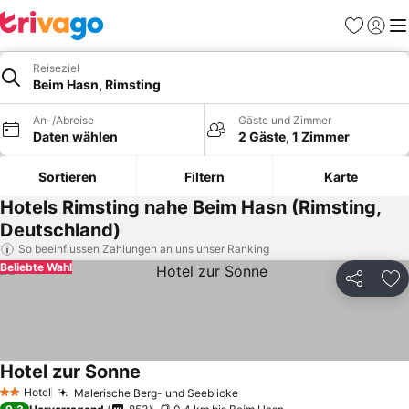
Favoriten
Einlog
Me
Reiseziel
Beim Hasn, Rimsting
An-/Abreise
Gäste und Zimmer
Daten wählen
2 Gäste, 1 Zimmer
Sortieren
Filtern
Karte
Hotels Rimsting nahe Beim Hasn (Rimsting,
Deutschland)
So beeinflussen Zahlungen an uns unser Ranking
Beliebte Wahl
Teilen
Zu
Hotel zur Sonne
Hotel
Malerische Berg- und Seeblicke
2 Sterne