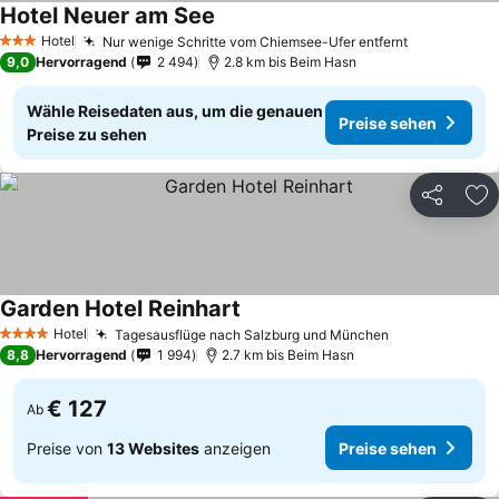
Hotel Neuer am See
Hotel
Nur wenige Schritte vom Chiemsee-Ufer entfernt
3 Sterne
9,0
Hervorragend
2 494
2.8 km bis Beim Hasn
Wähle Reisedaten aus, um die genauen
Preise sehen
Preise zu sehen
Teilen
Zu
Garden Hotel Reinhart
Hotel
Tagesausflüge nach Salzburg und München
4 Sterne
8,8
Hervorragend
1 994
2.7 km bis Beim Hasn
€ 127
Ab
Preise von
13 Websites
anzeigen
Preise sehen