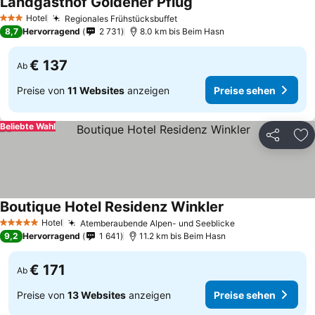
Landgasthof Goldener Pflug
Hotel
Regionales Frühstücksbuffet
3 Sterne
8,7
Hervorragend
2 731
8.0 km bis Beim Hasn
€ 137
Ab
Preise von
11 Websites
anzeigen
Preise sehen
Beliebte Wahl
Teilen
Zu
Boutique Hotel Residenz Winkler
Hotel
Atemberaubende Alpen- und Seeblicke
5 Sterne
9,2
Hervorragend
1 641
11.2 km bis Beim Hasn
€ 171
Ab
Preise von
13 Websites
anzeigen
Preise sehen