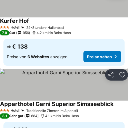
Kurfer Hof
Hotel
24-Stunden-Hallenbad
3 Sterne
7,9
Gut
956
4.2 km bis Beim Hasn
€ 138
Ab
Preise von
6 Websites
anzeigen
Preise sehen
Teilen
Zu
Apparthotel Garni Superior Simsseeblick
Hotel
Traditionelle Zimmer im Alpenstil
3 Sterne
8,1
Sehr gut
684
4.1 km bis Beim Hasn