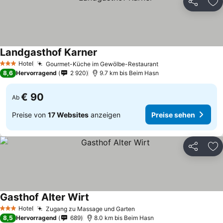
Teilen
Zu
Landgasthof Karner
Hotel
Gourmet-Küche im Gewölbe-Restaurant
3 Sterne
8,6
Hervorragend
2 920
9.7 km bis Beim Hasn
€ 90
Ab
Preise von
17 Websites
anzeigen
Preise sehen
Teilen
Zu
Gasthof Alter Wirt
Hotel
Zugang zu Massage und Garten
3 Sterne
8,5
Hervorragend
689
8.0 km bis Beim Hasn