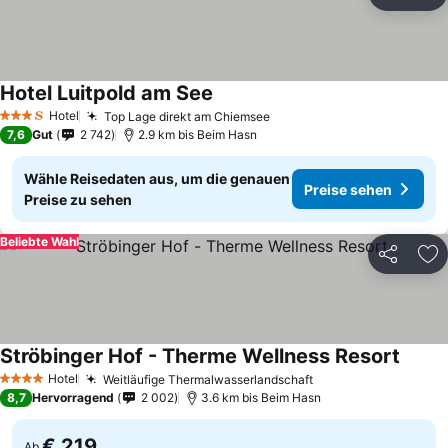
Teilen
Zu
Hotel Luitpold am See
Hotel
Top Lage direkt am Chiemsee
3 Sterne
7,6
Gut
2 742
2.9 km bis Beim Hasn
Wähle Reisedaten aus, um die genauen
Preise sehen
Preise zu sehen
Beliebte Wahl
Teilen
Zu
Ströbinger Hof - Therme Wellness Resort
Hotel
Weitläufige Thermalwasserlandschaft
4 Sterne
8,7
Hervorragend
2 002
3.6 km bis Beim Hasn
€ 219
Ab