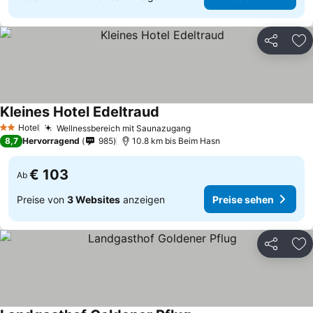
Teilen
Zu
Kleines Hotel Edeltraud
Hotel
Wellnessbereich mit Saunazugang
2 Sterne
8,7
Hervorragend
985
10.8 km bis Beim Hasn
€ 103
Ab
Preise von
3 Websites
anzeigen
Preise sehen
Teilen
Zu