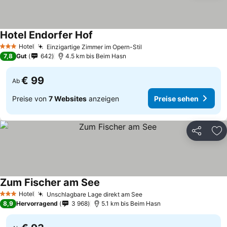
Hotel Endorfer Hof
Hotel
Einzigartige Zimmer im Opern-Stil
3 Sterne
7,8
Gut
642
4.5 km bis Beim Hasn
€ 99
Ab
Preise von
7 Websites
anzeigen
Preise sehen
Teilen
Zu
Zum Fischer am See
Hotel
Unschlagbare Lage direkt am See
3 Sterne
8,9
Hervorragend
3 968
5.1 km bis Beim Hasn