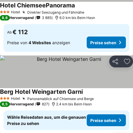
Hotel ChiemseePanorama
Hotel
Direkter Seezugang und Fährnähe
3 Sterne
8,6
Hervorragend
3 885
6.0 km bis Beim Hasn
€ 112
Ab
Preise von
4 Websites
anzeigen
Preise sehen
Teilen
Zu
Berg Hotel Weingarten Garni
Hotel
Panoramablick auf Chiemsee und Berge
3 Sterne
8,5
Hervorragend
827
2.4 km bis Beim Hasn
Wähle Reisedaten aus, um die genauen
Preise sehen
Preise zu sehen