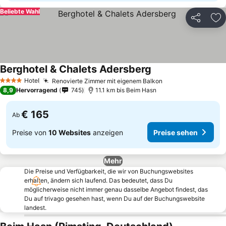
Beliebte Wahl
Teilen
Zu
Berghotel & Chalets Adersberg
Hotel
Renovierte Zimmer mit eigenem Balkon
4 Sterne
8,9
Hervorragend
745
11.1 km bis Beim Hasn
€ 165
Ab
Preise von
10 Websites
anzeigen
Preise sehen
Mehr
Die Preise und Verfügbarkeit, die wir von Buchungswebsites
erhalten, ändern sich laufend. Das bedeutet, dass Du
möglicherweise nicht immer genau dasselbe Angebot findest, das
Du auf trivago gesehen hast, wenn Du auf der Buchungswebsite
landest.