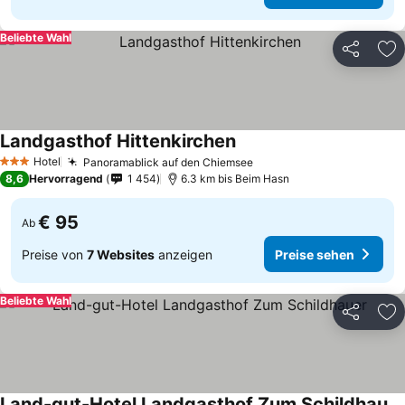
Beliebte Wahl
Teilen
Zu
Landgasthof Hittenkirchen
Hotel
Panoramablick auf den Chiemsee
3 Sterne
8,6
Hervorragend
1 454
6.3 km bis Beim Hasn
€ 95
Ab
Preise von
7 Websites
anzeigen
Preise sehen
Beliebte Wahl
Teilen
Zu
Land-gut-Hotel Landgasthof Zum Schildhauer