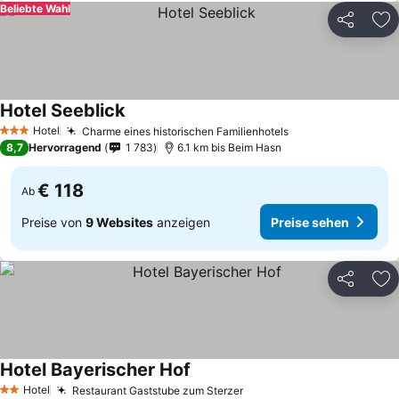
Beliebte Wahl
Teilen
Zu
Hotel Seeblick
Hotel
Charme eines historischen Familienhotels
3 Sterne
8,7
Hervorragend
1 783
6.1 km bis Beim Hasn
€ 118
Ab
Preise von
9 Websites
anzeigen
Preise sehen
Teilen
Zu
Hotel Bayerischer Hof
Hotel
Restaurant Gaststube zum Sterzer
2 Sterne