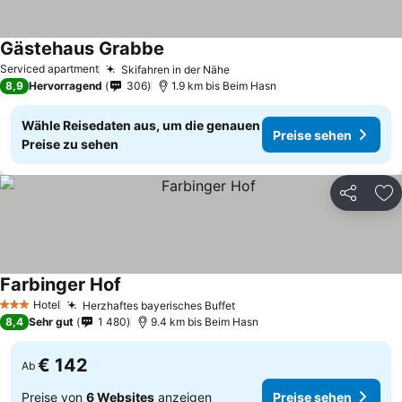
Gästehaus Grabbe
Serviced apartment
Skifahren in der Nähe
8,9
Hervorragend
306
1.9 km bis Beim Hasn
Wähle Reisedaten aus, um die genauen
Preise sehen
Preise zu sehen
Teilen
Zu
Farbinger Hof
Hotel
Herzhaftes bayerisches Buffet
3 Sterne
8,4
Sehr gut
1 480
9.4 km bis Beim Hasn
€ 142
Ab
Preise von
6 Websites
anzeigen
Preise sehen