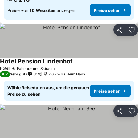
Preise von
10 Websites
anzeigen
Preise sehen
Teilen
Zu
Hotel Pension Lindenhof
Hotel
Fahrrad- und Skiraum
8,2
Sehr gut
319
2.6 km bis Beim Hasn
Wähle Reisedaten aus, um die genauen
Preise sehen
Preise zu sehen
Teilen
Zu