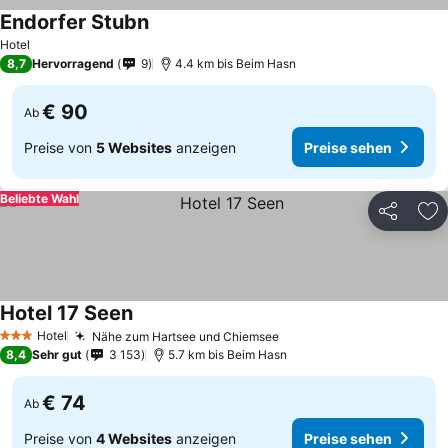
Endorfer Stubn
Hotel
8,7
Hervorragend
9
4.4 km bis Beim Hasn
€ 90
Ab
Preise von
5 Websites
anzeigen
Preise sehen
Beliebte Wahl
Teilen
Zu
Hotel 17 Seen
Hotel
Nähe zum Hartsee und Chiemsee
3 Sterne
8,4
Sehr gut
3 153
5.7 km bis Beim Hasn
€ 74
Ab
Preise von
4 Websites
anzeigen
Preise sehen