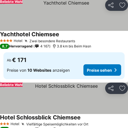
Beliebte Wahl
Teilen
Zu
Yachthotel Chiemsee
Hotel
Zwei besondere Restaurants
4 Sterne
8,7
Hervorragend
4 167
3.8 km bis Beim Hasn
€ 171
Ab
Preise von
10 Websites
anzeigen
Preise sehen
Beliebte Wahl
Teilen
Zu
Hotel Schlossblick Chiemsee
Hotel
Vielfältige Speisemöglichkeiten vor Ort
3 Sterne