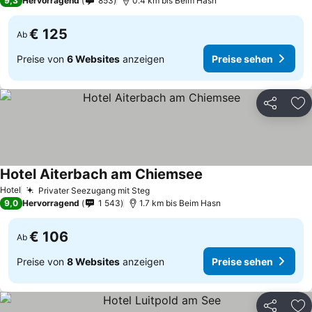
9,3
Hervorragend
853
0.4 km bis Beim Hasn
€ 125
Ab
Preise von
6 Websites
anzeigen
Preise sehen
Teilen
Zu
Hotel Aiterbach am Chiemsee
Hotel
Privater Seezugang mit Steg
9,0
Hervorragend
1 543
1.7 km bis Beim Hasn
€ 106
Ab
Preise von
8 Websites
anzeigen
Preise sehen