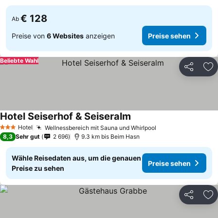
€ 128
Ab
Preise von
6 Websites
anzeigen
Preise sehen
Beliebte Wahl
Teilen
Zu
Hotel Seiserhof & Seiseralm
Hotel
Wellnessbereich mit Sauna und Whirlpool
3 Sterne
8,3
Sehr gut
2 696
9.3 km bis Beim Hasn
Wähle Reisedaten aus, um die genauen
Preise sehen
Preise zu sehen
Teilen
Zu