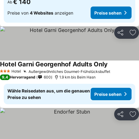
€ 140
Ab
Preise von
4 Websites
anzeigen
Preise sehen
Teilen
Zu
Hotel Garni Georgenhof Adults Only
Hotel
Außergewöhnliches Gourmet-Frühstücksbuffet
3 Sterne
9,4
Hervorragend
600
1.9 km bis Beim Hasn
Wähle Reisedaten aus, um die genauen
Preise sehen
Preise zu sehen
Teilen
Zu