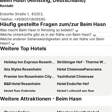
Beim Hasn (Rimsting, Deutschland)
Kontakt
Endorfer Straße 1
,
83253
,
Telefon
:
+49(8051)609590
Häufig gestellte Fragen zum/zur Beim Hasn
Was macht Beim Hasn in Rimsting so beliebt?
Welche Unterkünfte gibt es in der Nähe von Beim Hasn?
Welche anderen Sehenswürdigkeiten sind in der Nähe von Beim
Hasn?
Weitere Top Hotels
Holiday Inn Express Rosenheim By Ihg
Ströbinger Hof - Therme Wellness Resort
ibis Styles Rosenheim
Hotel ChiemseePanorama
Premier Inn Rosenheim City Lokhöfe
Yachthotel Chiemsee
B&B Hotel Rosenheim
Hotel Endorfer Hof
Hotel San Gabriele
Hotel Luitpold am See
Weitere Attraktionen - Beim Hasn
Hotel Seeblick
Hotel Seeblick
Parkhotel Crombach
Kloster Seeon