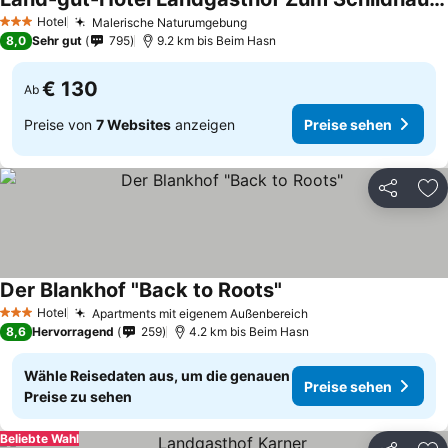
Hotel
Malerische Naturumgebung
3 Sterne
8,0
Sehr gut
795
9.2 km bis Beim Hasn
€ 130
Ab
Preise von
7 Websites
anzeigen
Preise sehen
Teilen
Zu
Der Blankhof "Back to Roots"
Hotel
Apartments mit eigenem Außenbereich
3 Sterne
8,6
Hervorragend
259
4.2 km bis Beim Hasn
Wähle Reisedaten aus, um die genauen
Preise sehen
Preise zu sehen
Beliebte Wahl