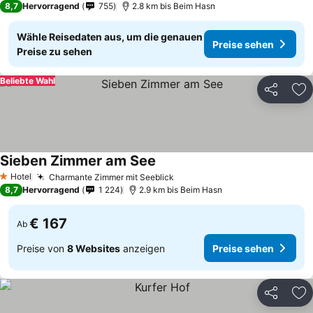
8,7
Hervorragend
755
2.8 km bis Beim Hasn
Wähle Reisedaten aus, um die genauen
Preise sehen
Preise zu sehen
Beliebte Wahl
Teilen
Zu
Sieben Zimmer am See
Hotel
Charmante Zimmer mit Seeblick
1 Sterne
8,7
Hervorragend
1 224
2.9 km bis Beim Hasn
€ 167
Ab
Preise von
8 Websites
anzeigen
Preise sehen
Teilen
Zu