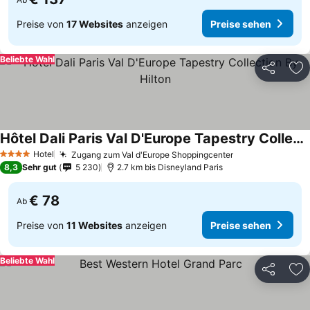
Preise von
17 Websites
anzeigen
Preise sehen
Beliebte Wahl
Teilen
Zu
Hôtel Dali Paris Val D'Europe Tapestry Collection By Hilton
Hotel
Zugang zum Val d'Europe Shoppingcenter
4 Sterne
8,3
Sehr gut
5 230
2.7 km bis Disneyland Paris
€ 78
Ab
Preise von
11 Websites
anzeigen
Preise sehen
Beliebte Wahl
Teilen
Zu