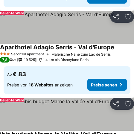
Beliebte Wahl
Teilen
Zu
Aparthotel Adagio Serris - Val d'Europe
Serviced apartment
Malerische Nähe zum Lac de Serris
3 Sterne
7,8
Gut
19 525
1.4 km bis Disneyland Paris
€ 83
Ab
Preise von
18 Websites
anzeigen
Preise sehen
Beliebte Wahl
Teilen
Zu