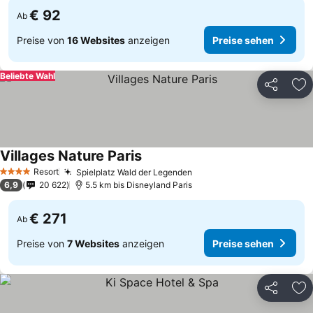
€ 92
Ab
Preise von
16 Websites
anzeigen
Preise sehen
Beliebte Wahl
Teilen
Zu
Villages Nature Paris
Resort
Spielplatz Wald der Legenden
4 Sterne
6,9
20 622
5.5 km bis Disneyland Paris
€ 271
Ab
Preise von
7 Websites
anzeigen
Preise sehen
Teilen
Zu