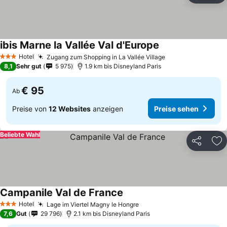
ibis Marne la Vallée Val d'Europe
Hotel
Zugang zum Shopping in La Vallée Village
3 Sterne
8,1
Sehr gut
5 975
1.9 km bis Disneyland Paris
€ 95
Ab
Preise von
12 Websites
anzeigen
Preise sehen
Beliebte Wahl
Teilen
Zu
Campanile Val de France
Hotel
Lage im Viertel Magny le Hongre
3 Sterne
7,6
Gut
29 796
2.1 km bis Disneyland Paris