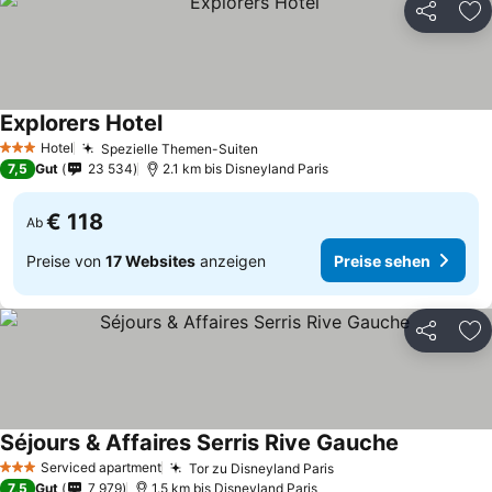
Teilen
Zu
Explorers Hotel
Hotel
Spezielle Themen-Suiten
3 Sterne
7,5
Gut
23 534
2.1 km bis Disneyland Paris
€ 118
Ab
Preise von
17 Websites
anzeigen
Preise sehen
Teilen
Zu
Séjours & Affaires Serris Rive Gauche
Serviced apartment
Tor zu Disneyland Paris
3 Sterne
7,5
Gut
7 979
1.5 km bis Disneyland Paris