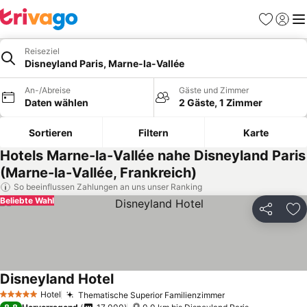
Favoriten
Einlog
Me
Reiseziel
Disneyland Paris, Marne-la-Vallée
An-/Abreise
Gäste und Zimmer
Daten wählen
2 Gäste, 1 Zimmer
Sortieren
Filtern
Karte
Hotels Marne-la-Vallée nahe Disneyland Paris
(Marne-la-Vallée, Frankreich)
So beeinflussen Zahlungen an uns unser Ranking
Beliebte Wahl
Teilen
Zu
Disneyland Hotel
Hotel
Thematische Superior Familienzimmer
5 Sterne