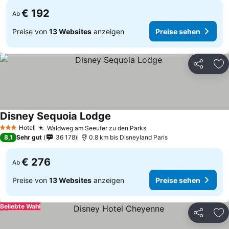
€ 192
Ab
Preise von
13 Websites
anzeigen
Preise sehen
Teilen
Zu
Disney Sequoia Lodge
Hotel
Waldweg am Seeufer zu den Parks
3 Sterne
8,1
Sehr gut
36 178
0.8 km bis Disneyland Paris
€ 276
Ab
Preise von
13 Websites
anzeigen
Preise sehen
Beliebte Wahl
Teilen
Zu