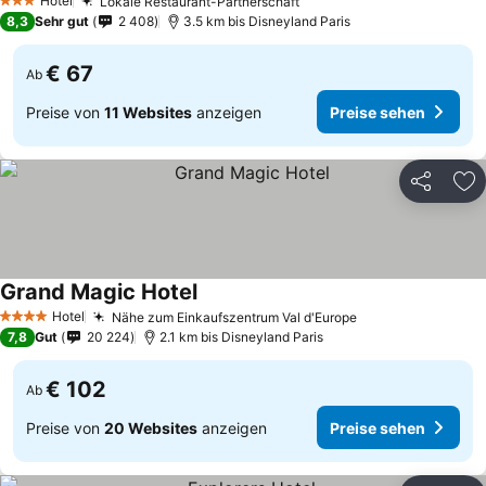
Hotel
Lokale Restaurant-Partnerschaft
3 Sterne
8,3
Sehr gut
2 408
3.5 km bis Disneyland Paris
€ 67
Ab
Preise von
11 Websites
anzeigen
Preise sehen
Teilen
Zu
Grand Magic Hotel
Hotel
Nähe zum Einkaufszentrum Val d'Europe
4 Sterne
7,8
Gut
20 224
2.1 km bis Disneyland Paris
€ 102
Ab
Preise von
20 Websites
anzeigen
Preise sehen