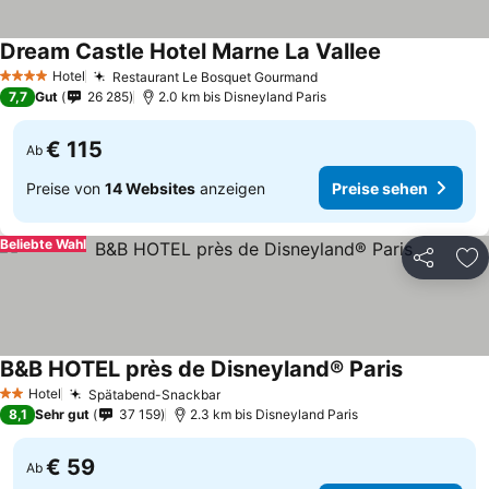
Dream Castle Hotel Marne La Vallee
Hotel
Restaurant Le Bosquet Gourmand
4 Sterne
7,7
Gut
26 285
2.0 km bis Disneyland Paris
€ 115
Ab
Preise von
14 Websites
anzeigen
Preise sehen
Beliebte Wahl
Teilen
Zu
B&B HOTEL près de Disneyland® Paris
Hotel
Spätabend-Snackbar
2 Sterne
8,1
Sehr gut
37 159
2.3 km bis Disneyland Paris
€ 59
Ab