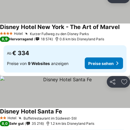
Teilen
Zu
Disney Hotel New York - The Art of Marvel
Hotel
Kurzer Fußweg zu den Disney Parks
4 Sterne
8,9
Hervorragend
18 574
0.6 km bis Disneyland Paris
€ 334
Ab
Preise von
9 Websites
anzeigen
Preise sehen
Teilen
Zu
Disney Hotel Santa Fe
Hotel
Buffetrestaurant im Südwest-Stil
2 Sterne
8,0
Sehr gut
35 216
1.2 km bis Disneyland Paris