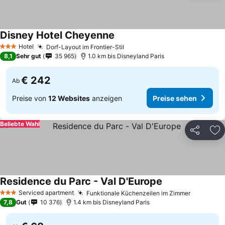
Disney Hotel Cheyenne
Hotel
Dorf-Layout im Frontier-Stil
3 Sterne
8,1
Sehr gut
35 965
1.0 km bis Disneyland Paris
€ 242
Ab
Preise von
12 Websites
anzeigen
Preise sehen
Beliebte Wahl
Teilen
Zu
Residence du Parc - Val D'Europe
Serviced apartment
Funktionale Küchenzeilen im Zimmer
3 Sterne
7,8
Gut
10 376
1.4 km bis Disneyland Paris