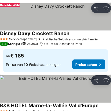
Beliebte Wahl
Teilen
Zu
Disney Davy Crockett Ranch
Serviced apartment
Praktische Selbstversorgung für Familien
3 Sterne
8,4
Sehr gut
26 363
4.6 km bis Disneyland Paris
€ 185
Ab
Preise von
10 Websites
anzeigen
Preise sehen
Teilen
Zu
B&B HOTEL Marne-la-Vallée Val d'Europe