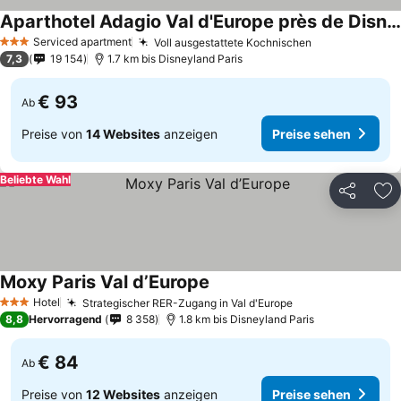
Aparthotel Adagio Val d'Europe près de Disneyland Paris
Serviced apartment
Voll ausgestattete Kochnischen
3 Sterne
7,3
19 154
1.7 km bis Disneyland Paris
€ 93
Ab
Preise von
14 Websites
anzeigen
Preise sehen
Beliebte Wahl
Teilen
Zu
Moxy Paris Val d’Europe
Hotel
Strategischer RER-Zugang in Val d'Europe
3 Sterne
8,8
Hervorragend
8 358
1.8 km bis Disneyland Paris
€ 84
Ab
Preise von
12 Websites
anzeigen
Preise sehen