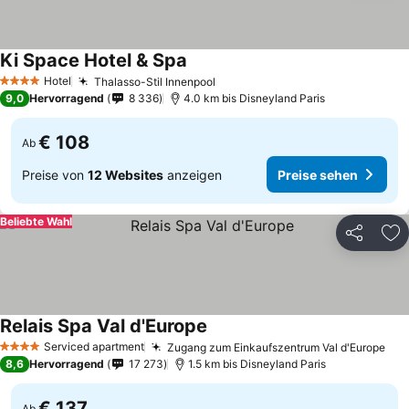
Ki Space Hotel & Spa
Hotel
Thalasso-Stil Innenpool
4 Sterne
9,0
Hervorragend
8 336
4.0 km bis Disneyland Paris
€ 108
Ab
Preise von
12 Websites
anzeigen
Preise sehen
Beliebte Wahl
Teilen
Zu
Relais Spa Val d'Europe
Serviced apartment
Zugang zum Einkaufszentrum Val d'Europe
4 Sterne
8,6
Hervorragend
17 273
1.5 km bis Disneyland Paris
€ 137
Ab