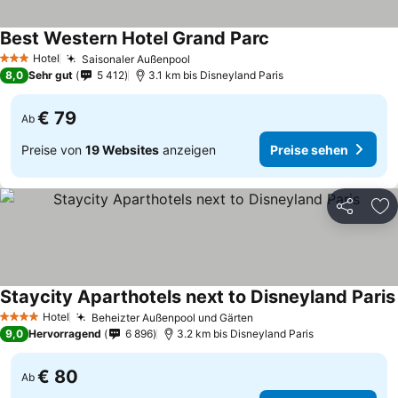
Best Western Hotel Grand Parc
Hotel
Saisonaler Außenpool
3 Sterne
8,0
Sehr gut
5 412
3.1 km bis Disneyland Paris
€ 79
Ab
Preise von
19 Websites
anzeigen
Preise sehen
Teilen
Zu
Staycity Aparthotels next to Disneyland Paris
Hotel
Beheizter Außenpool und Gärten
4 Sterne
9,0
Hervorragend
6 896
3.2 km bis Disneyland Paris
€ 80
Ab