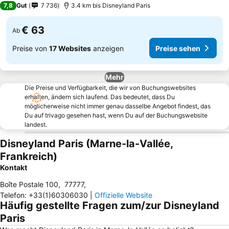
7,8
Gut
7 736
3.4 km bis Disneyland Paris
€ 63
Ab
Preise von
17 Websites
anzeigen
Preise sehen
Mehr
Die Preise und Verfügbarkeit, die wir von Buchungswebsites
erhalten, ändern sich laufend. Das bedeutet, dass Du
möglicherweise nicht immer genau dasselbe Angebot findest, das
Du auf trivago gesehen hast, wenn Du auf der Buchungswebsite
landest.
Disneyland Paris (Marne-la-Vallée,
Frankreich)
Kontakt
Boîte Postale 100
,
77777
,
Telefon
:
+33(1)60306030
|
Offizielle Website
Häufig gestellte Fragen zum/zur Disneyland
Paris