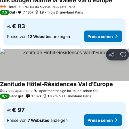
ibis budget Marne la Vallée Val d'Europe
Hotel
L'IK Pasta Signature-Restaurant
2 Sterne
7,5
Gut
7 185
1.9 km bis Disneyland Paris
€ 83
Ab
Preise von
12 Websites
anzeigen
Preise sehen
Teilen
Zu
Zenitude Hôtel-Résidences Val d'Europe
Serviced apartment
Apartmentdesign im italienischen Stil
8,2
Sehr gut
1 167
1.6 km bis Disneyland Paris
€ 97
Ab
Preise von
7 Websites
anzeigen
Preise sehen