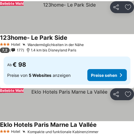
Beliebte Wahl
Teilen
Zu
123home- Le Park Side
Hotel
Wandermöglichkeiten in der Nähe
3 Sterne
7,2
177
1.4 km bis Disneyland Paris
€ 98
Ab
Preise von
5 Websites
anzeigen
Preise sehen
Beliebte Wahl
Teilen
Zu
Eklo Hotels Paris Marne La Vallée
Hotel
Kompakte und funktionale Kabinenzimmer
3 Sterne