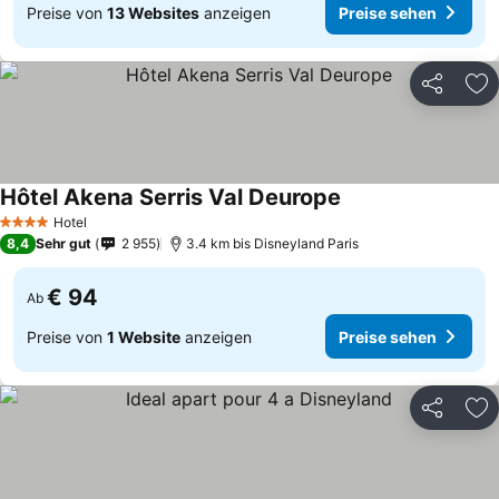
Preise von
13 Websites
anzeigen
Preise sehen
Teilen
Zu
Hôtel Akena Serris Val Deurope
Hotel
4 Sterne
8,4
Sehr gut
2 955
3.4 km bis Disneyland Paris
€ 94
Ab
Preise von
1 Website
anzeigen
Preise sehen
Teilen
Zu