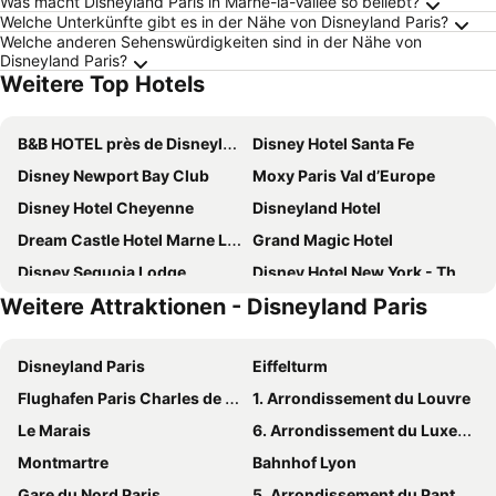
Was macht Disneyland Paris in Marne-la-Vallée so beliebt?
Welche Unterkünfte gibt es in der Nähe von Disneyland Paris?
Welche anderen Sehenswürdigkeiten sind in der Nähe von
Disneyland Paris?
Weitere Top Hotels
B&B HOTEL près de Disneyland® Paris
Disney Hotel Santa Fe
Disney Newport Bay Club
Moxy Paris Val d’Europe
Disney Hotel Cheyenne
Disneyland Hotel
Dream Castle Hotel Marne La Vallee
Grand Magic Hotel
Disney Sequoia Lodge
Disney Hotel New York - The Art of Marvel
Weitere Attraktionen - Disneyland Paris
Hotel l'Elysee Val d'Europe
B&B HOTEL Marne-la-Vallée Val d'Europe
Campanile Val de France
ibis Marne la Vallée Val d'Europe
Disneyland Paris
Eiffelturm
Explorers Hotel
Ki Space Hotel & Spa
Flughafen Paris Charles de Gaulle
1. Arrondissement du Louvre
Best Western Hotel Grand Parc
Hôtel Dali Paris Val D'Europe Tapestry Collection By Hilton
Le Marais
6. Arrondissement du Luxembourg
Staycity Aparthotels next to Disneyland Paris
B&B HOTEL Marne-la-Vallée Chelles
Montmartre
Bahnhof Lyon
ibis budget Marne la Vallée Val d'Europe
Novotel Marne-la-Vallée Collégien
Gare du Nord Paris
5. Arrondissement du Panthéon