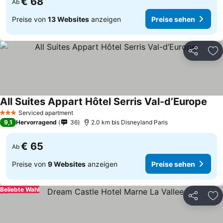
€ 68
Ab
Preise von
13 Websites
anzeigen
Preise sehen
Teilen
Zu
All Suites Appart Hôtel Serris Val-d’Europe
Serviced apartment
3 Sterne
9,1
Hervorragend
36
2.0 km bis Disneyland Paris
€ 65
Ab
Preise von
9 Websites
anzeigen
Preise sehen
Beliebte Wahl
Teilen
Zu