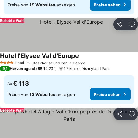
Preise von
19 Websites
anzeigen
Preise sehen
Beliebte Wahl
Teilen
Zu
Hotel l'Elysee Val d'Europe
Hotel
Steakhouse und Bar Le George
4 Sterne
9,1
Hervorragend
14 232
1.7 km bis Disneyland Paris
€ 113
Ab
Preise von
13 Websites
anzeigen
Preise sehen
Beliebte Wahl
Teilen
Zu