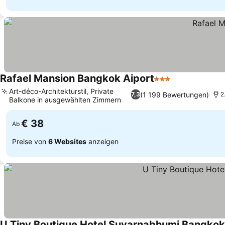
Rafael Mansion Bangkok Aiport
3 Sterne
Art-déco-Architekturstil, Private
(1 199 Bewertungen)
7,3
2
Balkone in ausgewählten Zimmern
€ 38
Ab
Preise von
6 Websites
anzeigen
U Tiny Boutique Hotel Suvarnabhumi Bangkok