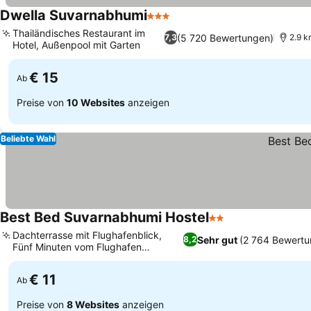
Dwella Suvarnabhumi
3 Sterne
Thailändisches Restaurant im
(5 720 Bewertungen)
7,3
2.9 k
Hotel, Außenpool mit Garten
€ 15
Ab
Preise von
10 Websites
anzeigen
Beliebte Wahl
Best Bed Suvarnabhumi Hostel
2 Sterne
Dachterrasse mit Flughafenblick,
Sehr gut
(2 764 Bewertu
8,2
Fünf Minuten vom Flughafen
Suvarnabhumi
€ 11
Ab
Preise von
8 Websites
anzeigen