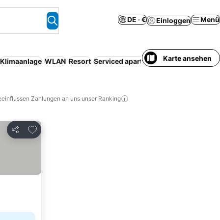
DE · €
Menü
Einloggen
Karte ansehen
Klimaanlage
WLAN
Resort
Serviced apartment
Kostenlose Stor
eeinflussen Zahlungen an uns unser Ranking
Zu Favoriten hinzufügen
Teilen