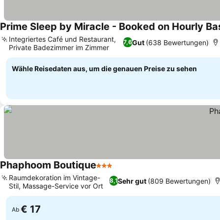
Prime Sleep by Miracle - Booked on Hourly Ba
Integriertes Café und Restaurant,
Gut
(638 Bewertungen)
7,6
Private Badezimmer im Zimmer
Wähle Reisedaten aus, um die genauen Preise zu sehen
Phaphoom Boutique
3 Sterne
Raumdekoration im Vintage-
Sehr gut
(809 Bewertungen)
8,1
Stil, Massage-Service vor Ort
€ 17
Ab