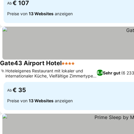
€ 107
Ab
Preise von
13 Websites
anzeigen
Gate43 Airport Hotel
4 Sterne
Hoteleigenes Restaurant mit lokaler und
Sehr gut
(6 23
8,4
internationaler Küche, Vielfältige Zimmertypen
inklusive Garten-Villen
€ 35
Ab
Preise von
13 Websites
anzeigen