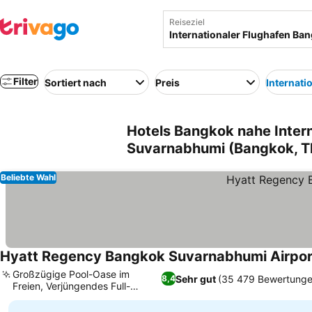
Reiseziel
Filter
Sortiert nach
Preis
Internat
Hotels Bangkok nahe Inter
Suvarnabhumi (Bangkok, T
Beliebte Wahl
Hyatt Regency Bangkok Suvarnabhumi Airpor
Großzügige Pool-Oase im
Sehr gut
(35 479 Bewertunge
8,4
Freien, Verjüngendes Full-
Service-Spa