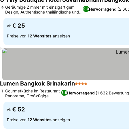
Geräumige Zimmer mit einzigartigem
Hervorragend
(2 60
9,0
Design, Authentische thailändische und
internationale Küche
€ 25
Ab
Preise von
12 Websites
anzeigen
Lumen Bangkok Srinakarin
4 Sterne
Gourmetküche im Restaurant
Hervorragend
(1 632 Bewertung
8,5
Panorama, Großzügige
Suiten
€ 52
Ab
Preise von
12 Websites
anzeigen