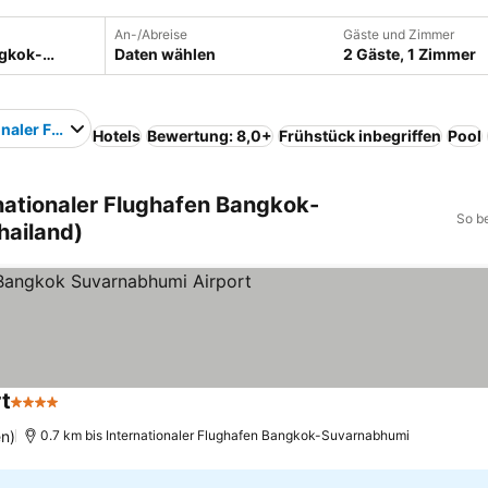
An-/Abreise
Gäste und Zimmer
Daten wählen
2 Gäste, 1 Zimmer
ionaler Flughafen Bangkok-Suvarnabhumi
Hotels
Bewertung: 8,0+
Frühstück inbegriffen
Pool
nationaler Flughafen Bangkok-
So b
hailand)
t
4 Sterne
n)
0.7 km bis Internationaler Flughafen Bangkok-Suvarnabhumi