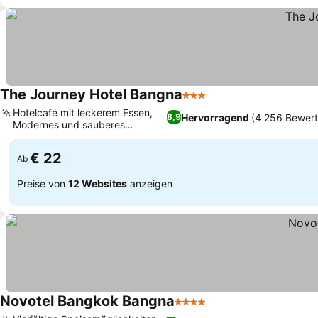
The Journey Hotel Bangna
3 Sterne
Hotelcafé mit leckerem Essen,
Hervorragend
(4 256 Bewer
8,9
Modernes und sauberes
Zimmerdesign
€ 22
Ab
Preise von
12 Websites
anzeigen
Novotel Bangkok Bangna
4 Sterne