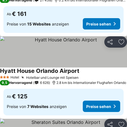
9,1
Hervorragend
21 438
0.2 km bis Internationaler Flughafen Orlan
€ 161
Ab
Preise von
15 Websites
anzeigen
Preise sehen
Teilen
Zu
Hyatt House Orlando Airport
Preise sehen
Hotel
Hotelbar und Lounge mit Speisen
Preise sehen
3 Sterne
9,5
Hervorragend
6 626
2.8 km bis Internationaler Flughafen Orlando
€ 125
Ab
Preise von
7 Websites
anzeigen
Preise sehen