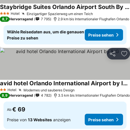
Staybridge Suites Orlando Airport South By Ihg
Preise sehen
Hotel
Einzigartiger Spazierweg um einen Teich
Preise sehen
3 Sterne
8,7
Hervorragend
7 795
2.9 km bis Internationaler Flughafen Orlando
Wähle Reisedaten aus, um die genauen
Preise sehen
Preise zu sehen
Teilen
Zu
avid hotel Orlando International Airport by IHG
Preise sehen
Hotel
Modernes und sauberes Design
Preise sehen
2 Sterne
8,9
Hervorragend
4 782
3.5 km bis Internationaler Flughafen Orlando
€ 69
Ab
Preise von
13 Websites
anzeigen
Preise sehen