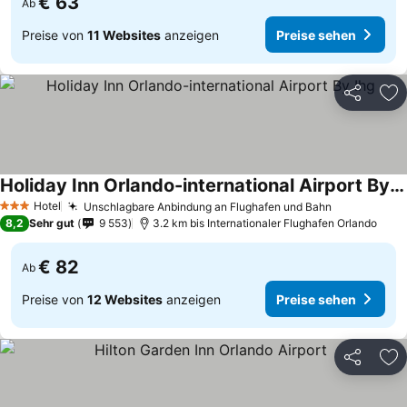
€ 63
Ab
Preise von
11 Websites
anzeigen
Preise sehen
Teilen
Zu
Holiday Inn Orlando-international Airport By Ihg
Preise sehen
Hotel
Unschlagbare Anbindung an Flughafen und Bahn
Preise seh
3 Sterne
8,2
Sehr gut
9 553
3.2 km bis Internationaler Flughafen Orlando
€ 82
Ab
Preise von
12 Websites
anzeigen
Preise sehen
Teilen
Zu