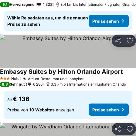
3 Sterne
9,1
Hervorragend
1 328
3.4 km bis Internationaler Flughafen Orlando
Wähle Reisedaten aus, um die genauen
Preise sehen
Preise zu sehen
Teilen
Zu
Embassy Suites by Hilton Orlando Airport
Preis
Hotel
Atrium-Restaurant und Lobbybar
Preise sehen
3 Sterne
8,3
Sehr gut
6 286
3.3 km bis Internationaler Flughafen Orlando
€ 136
Ab
Preise von
10 Websites
anzeigen
Preise sehen
Teilen
Zu