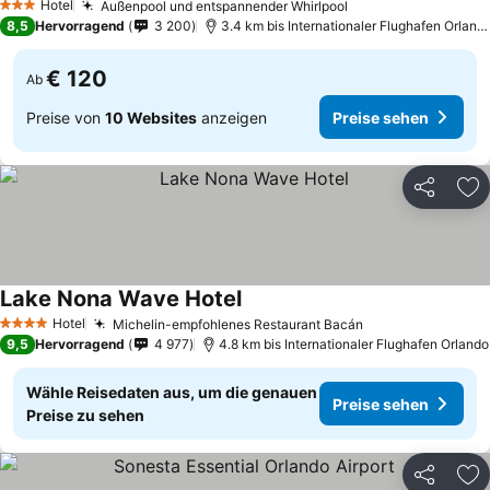
Hotel
Außenpool und entspannender Whirlpool
Preise sehen
3 Sterne
8,5
Hervorragend
3 200
3.4 km bis Internationaler Flughafen Orland
€ 120
Ab
Preise von
10 Websites
anzeigen
Preise sehen
Teilen
Zu
Lake Nona Wave Hotel
Preise sehen
Hotel
Michelin-empfohlenes Restaurant Bacán
Preise sehen
4 Sterne
9,5
Hervorragend
4 977
4.8 km bis Internationaler Flughafen Orlando
Wähle Reisedaten aus, um die genauen
Preise sehen
Preise zu sehen
Teilen
Zu