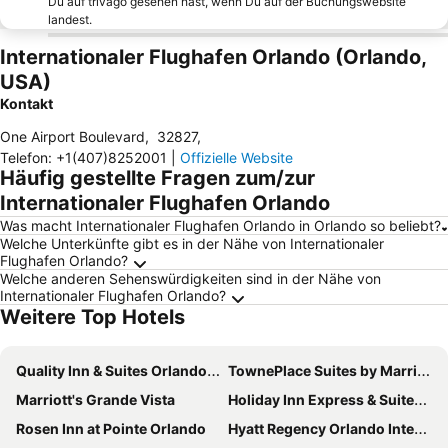
Du auf trivago gesehen hast, wenn Du auf der Buchungswebsite
landest.
Internationaler Flughafen Orlando (Orlando,
USA)
Kontakt
One Airport Boulevard
,
32827
,
Telefon
:
+1(407)8252001
|
Offizielle Website
Häufig gestellte Fragen zum/zur
Internationaler Flughafen Orlando
Was macht Internationaler Flughafen Orlando in Orlando so beliebt?
Welche Unterkünfte gibt es in der Nähe von Internationaler
Flughafen Orlando?
Welche anderen Sehenswürdigkeiten sind in der Nähe von
Internationaler Flughafen Orlando?
Weitere Top Hotels
Quality Inn & Suites Orlando Airport
TownePlace Suites by Marriott Orlando Near Universal
Marriott's Grande Vista
Holiday Inn Express & Suites Orlando - International Drive By Ihg
Rosen Inn at Pointe Orlando
Hyatt Regency Orlando International Airport