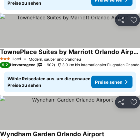
Preise zu sehen
Teilen
Zu
TownePlace Suites by Marriott Orlando Airport
Preise sehen
Hotel
Modern, sauber und brandneu
Preise sehen
3 Sterne
9,2
Hervorragend
1 902
3.9 km bis Internationaler Flughafen Orlando
Wähle Reisedaten aus, um die genauen
Preise sehen
Preise zu sehen
Teilen
Zu
Wyndham Garden Orlando Airport
Preise sehen