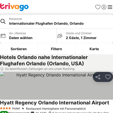
Favoriten
Einlog
Me
Reiseziel
Internationaler Flughafen Orlando, Orlando
An-/Abreise
Gäste und Zimmer
Daten wählen
2 Gäste, 1 Zimmer
Sortieren
Filtern
Karte
Hotels Orlando nahe Internationaler
Flughafen Orlando (Orlando, USA)
So beeinflussen Zahlungen an uns unser Ranking
Teilen
Zu
Hyatt Regency Orlando International Airport
Pr
Hotel
Restaurant Hemisphere mit Panoramablick
Preise sehen
4 Sterne