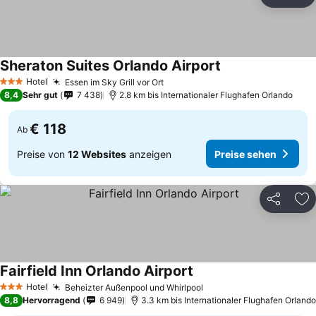
Teilen
Zu
Sheraton Suites Orlando Airport
Preise sehen
Hotel
Essen im Sky Grill vor Ort
Preise sehen
3 Sterne
8,4
Sehr gut
7 438
2.8 km bis Internationaler Flughafen Orlando
€ 118
Ab
Preise von
12 Websites
anzeigen
Preise sehen
Teilen
Zu
Fairfield Inn Orlando Airport
Preise sehen
Hotel
Beheizter Außenpool und Whirlpool
Preise sehen
3 Sterne
8,8
Hervorragend
6 949
3.3 km bis Internationaler Flughafen Orlando