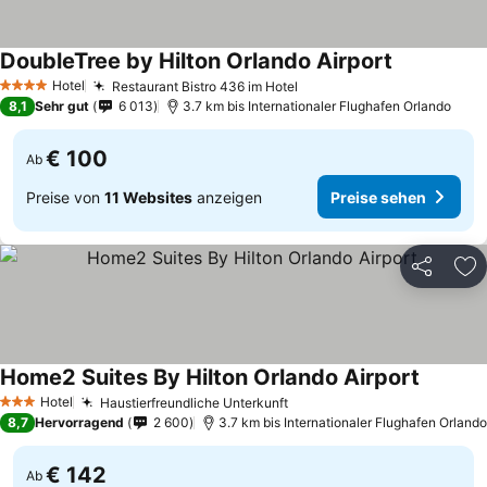
DoubleTree by Hilton Orlando Airport
Preise sehe
Hotel
Restaurant Bistro 436 im Hotel
Preise sehen
4 Sterne
8,1
Sehr gut
6 013
3.7 km bis Internationaler Flughafen Orlando
€ 100
Ab
Preise von
11 Websites
anzeigen
Preise sehen
Teilen
Zu
Home2 Suites By Hilton Orlando Airport
Preise 
Hotel
Haustierfreundliche Unterkunft
Preise sehen
3 Sterne
8,7
Hervorragend
2 600
3.7 km bis Internationaler Flughafen Orlando
€ 142
Ab