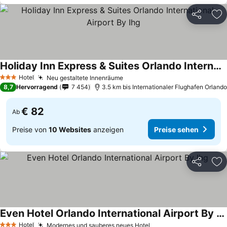
Teilen
Zu
Holiday Inn Express & Suites Orlando International Airport By Ihg
Preise sehen
Hotel
Neu gestaltete Innenräume
Preise sehen
3 Sterne
8,7
Hervorragend
7 454
3.5 km bis Internationaler Flughafen Orlando
€ 82
Ab
Preise von
10 Websites
anzeigen
Preise sehen
Teilen
Zu
Even Hotel Orlando International Airport By Ihg
Preise sehen
Hotel
Modernes und sauberes neues Hotel
Preise sehen