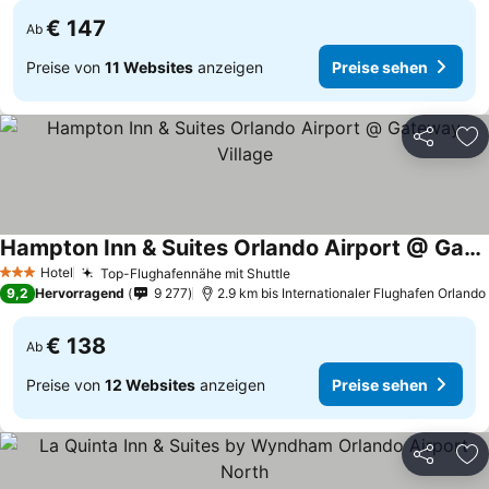
€ 147
Ab
Preise von
11 Websites
anzeigen
Preise sehen
Teilen
Zu
Hampton Inn & Suites Orlando Airport @ Gateway Village
Preise sehen
Hotel
Top-Flughafennähe mit Shuttle
Preise sehen
3 Sterne
9,2
Hervorragend
9 277
2.9 km bis Internationaler Flughafen Orlando
€ 138
Ab
Preise von
12 Websites
anzeigen
Preise sehen
Teilen
Zu