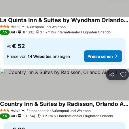
La Quinta Inn & Suites by Wyndham Orlando Airport North
Preise sehen
Hotel
Außenpool und Whirlpool
Preise sehen
3 Sterne
7,5
Gut
8 103
3.1 km bis Internationaler Flughafen Orlando
€ 52
Ab
Preise von
14 Websites
anzeigen
Preise sehen
Teilen
Zu
Country Inn & Suites by Radisson, Orlando Airport, FL
Preise sehen
Hotel
Entspannender Außenpool und Whirlpool
Preise sehen
3 Sterne
7,5
Gut
13 154
3.2 km bis Internationaler Flughafen Orlando