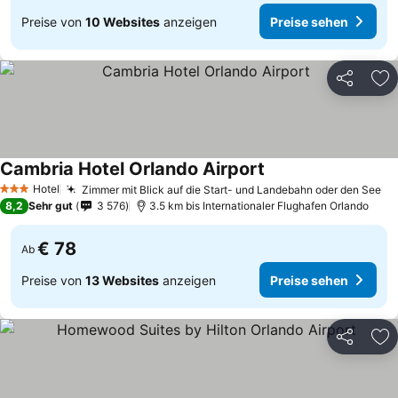
Preise von
10 Websites
anzeigen
Preise sehen
Teilen
Zu
Cambria Hotel Orlando Airport
Preise sehen
Hotel
Zimmer mit Blick auf die Start- und Landebahn oder den See
Pr
3 Sterne
8,2
Sehr gut
3 576
3.5 km bis Internationaler Flughafen Orlando
€ 78
Ab
Preise von
13 Websites
anzeigen
Preise sehen
Teilen
Zu