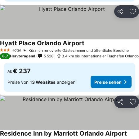
Teilen
Zu
Hyatt Place Orlando Airport
Preise sehen
Hotel
Kürzlich renovierte Gästezimmer und öffentliche Bereiche
Prei
3 Sterne
8,7
Hervorragend
5 528
3.4 km bis Internationaler Flughafen Orlando
€ 237
Ab
Preise von
13 Websites
anzeigen
Preise sehen
Teilen
Zu
Residence Inn by Marriott Orlando Airport
Preis