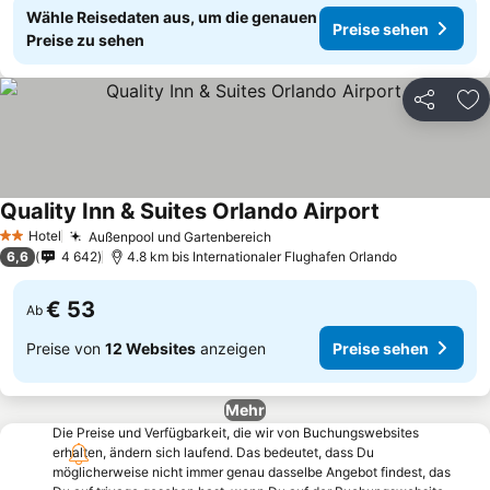
Wähle Reisedaten aus, um die genauen
Preise sehen
Preise zu sehen
Teilen
Zu
Quality Inn & Suites Orlando Airport
Preise sehen
Hotel
Außenpool und Gartenbereich
Preise sehen
2 Sterne
6,6
4 642
4.8 km bis Internationaler Flughafen Orlando
€ 53
Ab
Preise von
12 Websites
anzeigen
Preise sehen
Mehr
Die Preise und Verfügbarkeit, die wir von Buchungswebsites
erhalten, ändern sich laufend. Das bedeutet, dass Du
möglicherweise nicht immer genau dasselbe Angebot findest, das