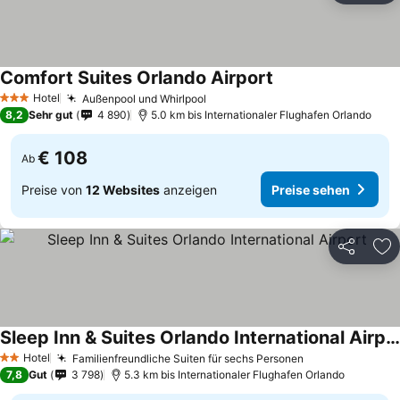
Comfort Suites Orlando Airport
Preise sehen
Hotel
Außenpool und Whirlpool
Preise sehen
3 Sterne
8,2
Sehr gut
4 890
5.0 km bis Internationaler Flughafen Orlando
€ 108
Ab
Preise von
12 Websites
anzeigen
Preise sehen
Teilen
Zu
Sleep Inn & Suites Orlando International Airport
Preise sehen
Hotel
Familienfreundliche Suiten für sechs Personen
Preise sehen
2 Sterne
7,8
Gut
3 798
5.3 km bis Internationaler Flughafen Orlando