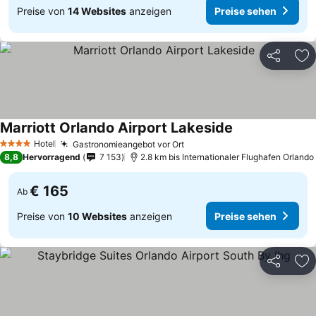
Preise von
14 Websites
anzeigen
Preise sehen
Teilen
Zu
Marriott Orlando Airport Lakeside
Preise sehen
Hotel
Gastronomieangebot vor Ort
Preise sehen
4 Sterne
8,8
Hervorragend
7 153
2.8 km bis Internationaler Flughafen Orlando
€ 165
Ab
Preise von
10 Websites
anzeigen
Preise sehen
Teilen
Zu