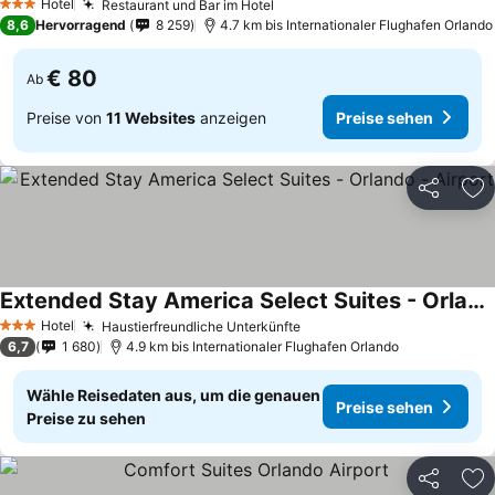
Hotel
Restaurant und Bar im Hotel
Preise sehen
3 Sterne
8,6
Hervorragend
8 259
4.7 km bis Internationaler Flughafen Orlando
€ 80
Ab
Preise von
11 Websites
anzeigen
Preise sehen
Teilen
Zu
Extended Stay America Select Suites - Orlando - Airport
Preise sehen
Hotel
Haustierfreundliche Unterkünfte
Preise sehen
3 Sterne
6,7
1 680
4.9 km bis Internationaler Flughafen Orlando
Wähle Reisedaten aus, um die genauen
Preise sehen
Preise zu sehen
Teilen
Zu