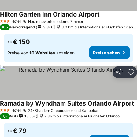
Hilton Garden Inn Orlando Airport
Preise sehen
Hotel
Neu renovierte moderne Zimmer
Preise sehen
3 Sterne
8,5
Hervorragend
3 846
3.0 km bis Internationaler Flughafen Orland
€ 150
Ab
Preise von
10 Websites
anzeigen
Preise sehen
Teilen
Zu
Ramada by Wyndham Suites Orlando Airport
P
Hotel
24-Stunden-Cappuccino- und Kaffeebar
Preise sehen
3 Sterne
7,8
Gut
18 554
2.8 km bis Internationaler Flughafen Orlando
€ 79
Ab