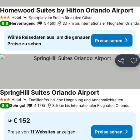
Homewood Suites by Hilton Orlando Airport
Pr
Hotel
Sportplatz im Freien für aktive Gäste
Preise sehen
3 Sterne
8,8
Hervorragend
5 459
3.1 km bis Internationaler Flughafen Orlando
Wähle Reisedaten aus, um die genauen
Preise sehen
Preise zu sehen
Teilen
Zu
SpringHill Suites Orlando Airport
Preise sehen
Hotel
Familienfreundliche Umgebung und Annehmlichkeiten
Preise
3 Sterne
8,4
Sehr gut
4 178
3.5 km bis Internationaler Flughafen Orlando
€ 152
Ab
Preise von
11 Websites
anzeigen
Preise sehen