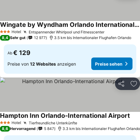
Wingate by Wyndham Orlando International Airport
Preise sehen
Hotel
Entspannender Whirlpool und Fitnesscenter
Preise sehen
3 Sterne
8,4
Sehr gut
12 977
3.5 km bis Internationaler Flughafen Orlando
€ 129
Ab
Preise von
12 Websites
anzeigen
Preise sehen
Teilen
Zu
Hampton Inn Orlando-International Airport
Prei
Hotel
Tierfreundliche Unterkünfte
Preise sehen
3 Sterne
8,6
Hervorragend
5 847
3.3 km bis Internationaler Flughafen Orlando