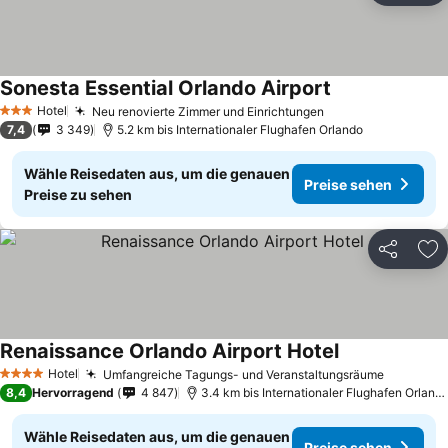
Sonesta Essential Orlando Airport
Preise sehen
Hotel
Neu renovierte Zimmer und Einrichtungen
Preise sehen
3 Sterne
7,4
3 349
5.2 km bis Internationaler Flughafen Orlando
Wähle Reisedaten aus, um die genauen
Preise sehen
Preise zu sehen
Teilen
Zu
Renaissance Orlando Airport Hotel
Preise sehen
Hotel
Umfangreiche Tagungs- und Veranstaltungsräume
Preise s
4 Sterne
8,4
Hervorragend
4 847
3.4 km bis Internationaler Flughafen Orland
Wähle Reisedaten aus, um die genauen
Preise sehen