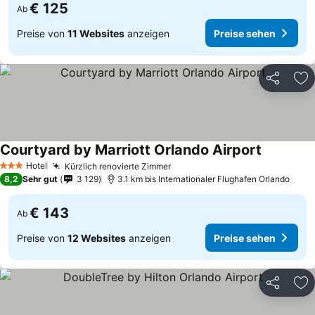
€ 125
Ab
Preise von
11 Websites
anzeigen
Preise sehen
Teilen
Zu
Courtyard by Marriott Orlando Airport
Preise se
Hotel
Kürzlich renovierte Zimmer
Preise sehen
3 Sterne
8,2
Sehr gut
3 129
3.1 km bis Internationaler Flughafen Orlando
€ 143
Ab
Preise von
12 Websites
anzeigen
Preise sehen
Teilen
Zu