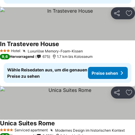
Teilen
Zu
In Trastevere House
Hotel
Luxuriöse Memory-Foam-Kissen
3 Sterne
9,6
Hervorragend
675
1.7 km bis Kolosseum
Wähle Reisedaten aus, um die genauen
Preise sehen
Preise zu sehen
Teilen
Zu
Unica Suites Rome
Serviced apartment
Modernes Design im historischen Kontext
4 Sterne