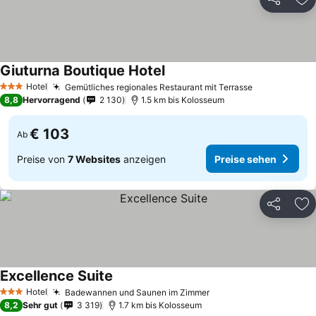
Teilen
Zu
Giuturna Boutique Hotel
Hotel
Gemütliches regionales Restaurant mit Terrasse
3 Sterne
8,8
Hervorragend
2 130
1.5 km bis Kolosseum
€ 103
Ab
Preise von
7 Websites
anzeigen
Preise sehen
Teilen
Zu
Excellence Suite
Hotel
Badewannen und Saunen im Zimmer
3 Sterne
8,2
Sehr gut
3 319
1.7 km bis Kolosseum