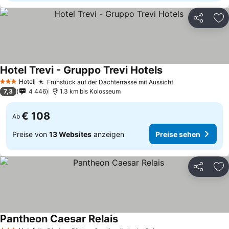
Teilen
Zu
Hotel Trevi - Gruppo Trevi Hotels
Hotel
Frühstück auf der Dachterrasse mit Aussicht
3 Sterne
7,3
4 446
1.3 km bis Kolosseum
€ 108
Ab
Preise von
13 Websites
anzeigen
Preise sehen
Teilen
Zu
Pantheon Caesar Relais