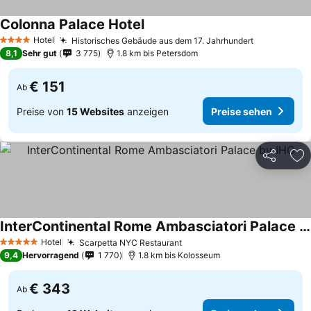
Colonna Palace Hotel
Hotel
Historisches Gebäude aus dem 17. Jahrhundert
4 Sterne
8,1
Sehr gut
3 775
1.8 km bis Petersdom
€ 151
Ab
Preise von
15 Websites
anzeigen
Preise sehen
Teilen
Zu
InterContinental Rome Ambasciatori Palace by IHG
Hotel
Scarpetta NYC Restaurant
5 Sterne
9,4
Hervorragend
1 770
1.8 km bis Kolosseum
€ 343
Ab