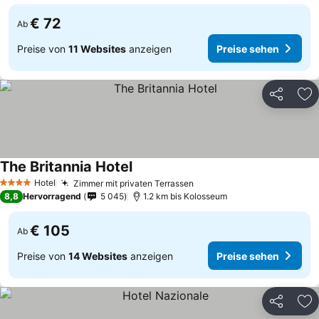
€ 72
Ab
Preise von
11 Websites
anzeigen
Preise sehen
Teilen
Zu
The Britannia Hotel
Hotel
Zimmer mit privaten Terrassen
4 Sterne
8,8
Hervorragend
5 045
1.2 km bis Kolosseum
€ 105
Ab
Preise von
14 Websites
anzeigen
Preise sehen
Teilen
Zu