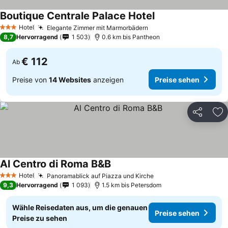
Boutique Centrale Palace Hotel
Hotel
Elegante Zimmer mit Marmorbädern
3 Sterne
8,7
Hervorragend
1 503
0.6 km bis Pantheon
€ 112
Ab
Preise von
14 Websites
anzeigen
Preise sehen
Teilen
Zu
Al Centro di Roma B&B
Hotel
Panoramablick auf Piazza und Kirche
3 Sterne
9,3
Hervorragend
1 093
1.5 km bis Petersdom
Wähle Reisedaten aus, um die genauen
Preise sehen
Preise zu sehen