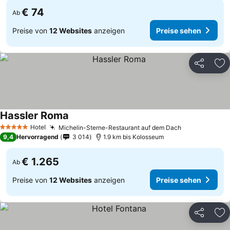
€ 74
Ab
Preise von
12 Websites
anzeigen
Preise sehen
Teilen
Zu
Hassler Roma
Hotel
Michelin-Sterne-Restaurant auf dem Dach
5 Sterne
9,4
Hervorragend
3 014
1.9 km bis Kolosseum
€ 1.265
Ab
Preise von
12 Websites
anzeigen
Preise sehen
Teilen
Zu