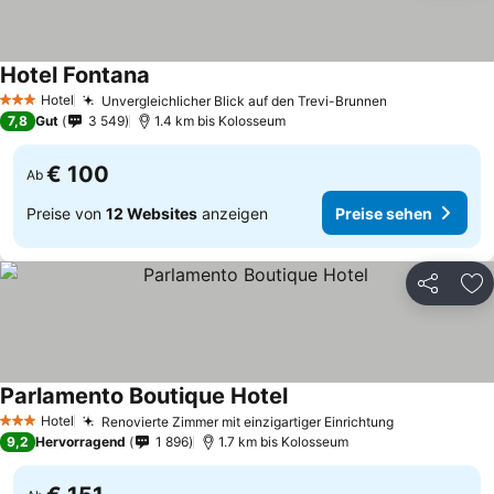
Hotel Fontana
Hotel
Unvergleichlicher Blick auf den Trevi-Brunnen
3 Sterne
7,8
Gut
3 549
1.4 km bis Kolosseum
€ 100
Ab
Preise von
12 Websites
anzeigen
Preise sehen
Teilen
Zu
Parlamento Boutique Hotel
Hotel
Renovierte Zimmer mit einzigartiger Einrichtung
3 Sterne
9,2
Hervorragend
1 896
1.7 km bis Kolosseum