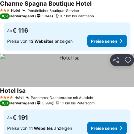
Charme Spagna Boutique Hotel
Hotel
Persönlicher Boutique-Service
3 Sterne
8,9
Hervorragend
1 944
0.7 km bis Pantheon
€ 116
Ab
Preise von
13 Websites
anzeigen
Preise sehen
Teilen
Zu
Hotel Isa
Hotel
Panorama-Dachterrasse mit Aussicht
4 Sterne
9,0
Hervorragend
3 994
1.1 km bis Petersdom
€ 191
Ab
Preise von
11 Websites
anzeigen
Preise sehen