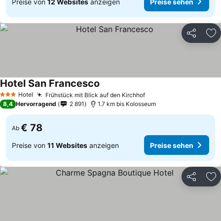
Preise von
12 Websites
anzeigen
Preise sehen
Teilen
Zu
Hotel San Francesco
Hotel
Frühstück mit Blick auf den Kirchhof
3 Sterne
8,4
Hervorragend
2 891
1.7 km bis Kolosseum
€ 78
Ab
Preise von
11 Websites
anzeigen
Preise sehen
Teilen
Zu