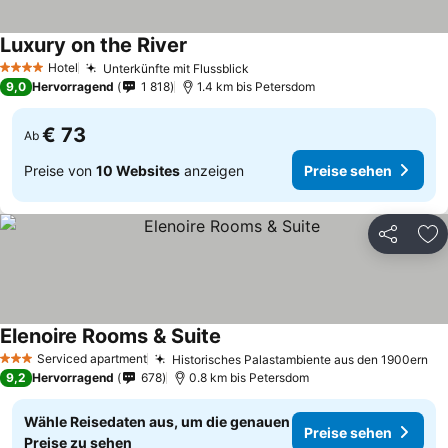
Luxury on the River
Hotel
Unterkünfte mit Flussblick
4 Sterne
9,0
Hervorragend
1 818
1.4 km bis Petersdom
€ 73
Ab
Preise von
10 Websites
anzeigen
Preise sehen
Teilen
Zu
Elenoire Rooms & Suite
Serviced apartment
Historisches Palastambiente aus den 1900ern
3 Sterne
9,2
Hervorragend
678
0.8 km bis Petersdom
Wähle Reisedaten aus, um die genauen
Preise sehen
Preise zu sehen