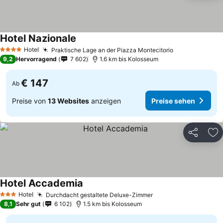
Hotel Nazionale
Hotel
Praktische Lage an der Piazza Montecitorio
4 Sterne
9,2
Hervorragend
7 602
1.6 km bis Kolosseum
€ 147
Ab
Preise von
13 Websites
anzeigen
Preise sehen
Teilen
Zu
Hotel Accademia
Hotel
Durchdacht gestaltete Deluxe-Zimmer
3 Sterne
8,1
Sehr gut
6 102
1.5 km bis Kolosseum