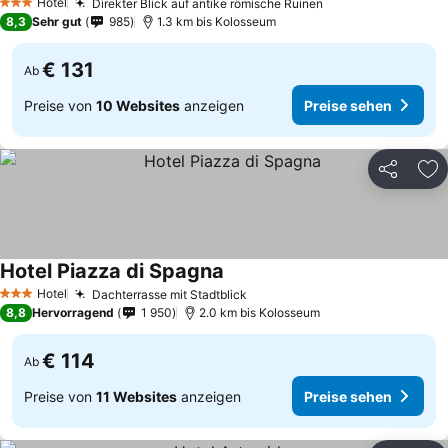
Hotel
Direkter Blick auf antike römische Ruinen
3 Sterne
8,3
Sehr gut
985
1.3 km bis Kolosseum
€ 131
Ab
Preise von
10 Websites
anzeigen
Preise sehen
Teilen
Zu
Hotel Piazza di Spagna
Hotel
Dachterrasse mit Stadtblick
3 Sterne
8,8
Hervorragend
1 950
2.0 km bis Kolosseum
€ 114
Ab
Preise von
11 Websites
anzeigen
Preise sehen