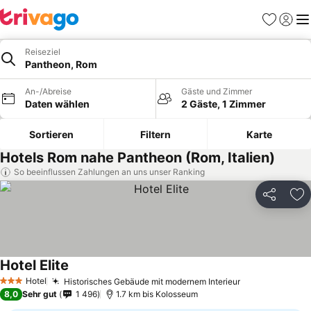
Favoriten
Einlog
Me
Reiseziel
Pantheon, Rom
An-/Abreise
Gäste und Zimmer
Daten wählen
2 Gäste, 1 Zimmer
Sortieren
Filtern
Karte
Hotels Rom nahe Pantheon (Rom, Italien)
So beeinflussen Zahlungen an uns unser Ranking
Teilen
Zu
Hotel Elite
Hotel
Historisches Gebäude mit modernem Interieur
3 Sterne
8,0
Sehr gut
1 496
1.7 km bis Kolosseum