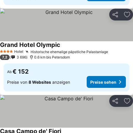
Teilen
Zu
Grand Hotel Olympic
Hotel
Historische ehemalige päpstliche Palastanlage
4 Sterne
7,2
3 696
0.6 km bis Petersdom
€ 152
Ab
Preise von
8 Websites
anzeigen
Preise sehen
Teilen
Zu
Casa Campo de' Fiori