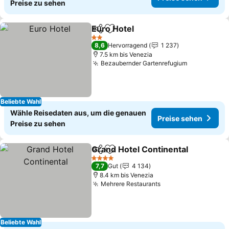
Preise zu sehen
Euro Hotel
Teilen
Zu Favoriten hinzufügen
Preise sehen
2 Sterne
8,6
Hervorragend
1 237
7.5 km bis Venezia
Bezaubernder Gartenrefugium
Preise seh
Beliebte Wahl
Wähle Reisedaten aus, um die genauen
Preise sehen
Preise zu sehen
Grand Hotel Continental
Teilen
Zu Favoriten hinzufügen
Pr
4 Sterne
7,7
Gut
4 134
8.4 km bis Venezia
Mehrere Restaurants
Preise sehen
Beliebte Wahl