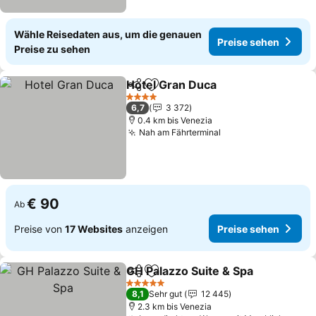
Wähle Reisedaten aus, um die genauen
Preise sehen
Preise zu sehen
Hotel Gran Duca
Teilen
Zu Favoriten hinzufügen
Preise se
4 Sterne
6,7
3 372
0.4 km bis Venezia
Nah am Fährterminal
Preise sehen
€ 90
Ab
Preise von
17 Websites
anzeigen
Preise sehen
GH Palazzo Suite & Spa
Teilen
Zu Favoriten hinzufügen
Pre
5 Sterne
8,1
Sehr gut
12 445
2.3 km bis Venezia