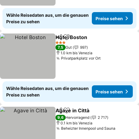
Wähle Reisedaten aus, um die genauen
Preise sehen
Preise zu sehen
Hotel Boston
Teilen
Zu Favoriten hinzufügen
Preise sehen
3 Sterne
7,5
Gut
997
1.0 km bis Venezia
Privatparkplatz vor Ort
Preise sehen
Wähle Reisedaten aus, um die genauen
Preise sehen
Preise zu sehen
Agave in Città
Teilen
Zu Favoriten hinzufügen
Preise sehen
9,6
Hervorragend
2 717
0.1 km bis Venezia
Beheizter Innenpool und Sauna
Preise se