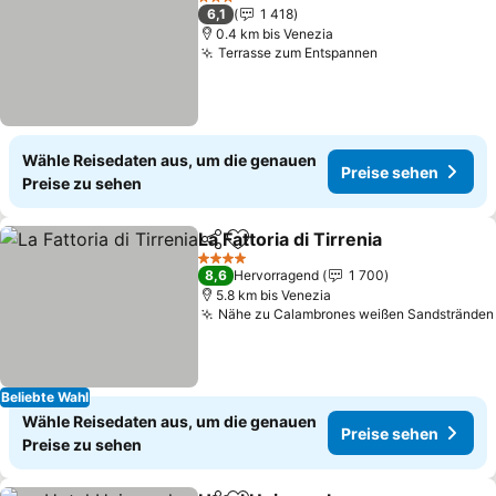
3 Sterne
6,1
1 418
0.4 km bis Venezia
Terrasse zum Entspannen
Preise sehen
Wähle Reisedaten aus, um die genauen
Preise sehen
Preise zu sehen
La Fattoria di Tirrenia
Teilen
Zu Favoriten hinzufügen
Preis
4 Sterne
8,6
Hervorragend
1 700
5.8 km bis Venezia
Nähe zu Calambrones weißen Sandstränden
Beliebte Wahl
Wähle Reisedaten aus, um die genauen
Preise sehen
Preise zu sehen