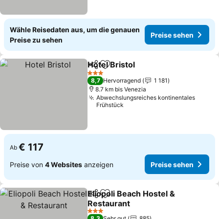
Wähle Reisedaten aus, um die genauen
Preise sehen
Preise zu sehen
Hotel Bristol
Teilen
Zu Favoriten hinzufügen
Preise sehen
3 Sterne
8,7
Hervorragend
1 181
8.7 km bis Venezia
Abwechslungsreiches kontinentales
Frühstück
€ 117
Ab
Preise von
4 Websites
anzeigen
Preise sehen
Eliopoli Beach Hostel &
Teilen
Zu Favoriten hinzufügen
Restaurant
Preise sehen
3 Sterne
8,3
Sehr gut
885