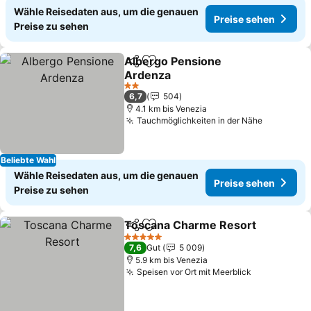
Wähle Reisedaten aus, um die genauen
Preise sehen
Preise zu sehen
Albergo Pensione
Teilen
Zu Favoriten hinzufügen
Ardenza
Preise sehen
2 Sterne
6,7
504
4.1 km bis Venezia
Tauchmöglichkeiten in der Nähe
Preise s
Beliebte Wahl
Wähle Reisedaten aus, um die genauen
Preise sehen
Preise zu sehen
Toscana Charme Resort
Teilen
Zu Favoriten hinzufügen
P
5 Sterne
7,6
Gut
5 009
5.9 km bis Venezia
Speisen vor Ort mit Meerblick
Preise seh