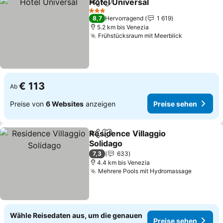
Hotel Universal
Teilen
Zu Favoriten hinzufügen
Preise seh
3 Sterne
8,7
Hervorragend
1 619
5.2 km bis Venezia
Frühstücksraum mit Meerblick
Preise seh
€ 113
Ab
Preise von
6 Websites
anzeigen
Preise sehen
Residence Villaggio
Teilen
Zu Favoriten hinzufügen
Solidago
Preise sehen
7,3
633
4.4 km bis Venezia
Mehrere Pools mit Hydromassage
Preise s
Wähle Reisedaten aus, um die genauen
Preise sehen