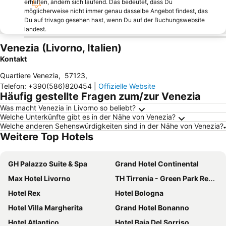
erhalten, ändern sich laufend. Das bedeutet, dass Du
möglicherweise nicht immer genau dasselbe Angebot findest, das
Du auf trivago gesehen hast, wenn Du auf der Buchungswebsite
landest.
Venezia (Livorno, Italien)
Kontakt
Quartiere Venezia
,
57123
,
Telefon
:
+390(586)820454
|
Offizielle Website
Häufig gestellte Fragen zum/zur Venezia
Was macht Venezia in Livorno so beliebt?
Welche Unterkünfte gibt es in der Nähe von Venezia?
Welche anderen Sehenswürdigkeiten sind in der Nähe von Venezia?
Weitere Top Hotels
GH Palazzo Suite & Spa
Grand Hotel Continental
Max Hotel Livorno
TH Tirrenia - Green Park Resort
Hotel Rex
Hotel Bologna
Hotel Villa Margherita
Grand Hotel Bonanno
Hotel Atlantico
Hotel Baia Del Sorriso