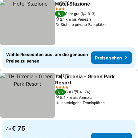
Hotel Stazione
Teilen
Zu Favoriten hinzufügen
Preise sehe
3 Sterne
8,1
Sehr gut
913
2.1 km bis Venezia
Sichere private Parkplätze
Preise sehen
Wähle Reisedaten aus, um die genauen
Preise sehen
Preise zu sehen
TH Tirrenia - Green Park
Teilen
Zu Favoriten hinzufügen
Resort
Preise sehen
4 Sterne
7,6
Gut
4 174
5.4 km bis Venezia
Hoteleigene Tennisplätze
Preise sehen
€ 75
Ab