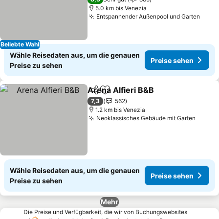
5.0 km bis Venezia
Entspannender Außenpool und Garten
Preis
Beliebte Wahl
Wähle Reisedaten aus, um die genauen
Preise sehen
Preise zu sehen
Arena Alfieri B&B
Teilen
Zu Favoriten hinzufügen
Preise s
7,3
562
1.2 km bis Venezia
Neoklassisches Gebäude mit Garten
Preise
Wähle Reisedaten aus, um die genauen
Preise sehen
Preise zu sehen
Mehr
Die Preise und Verfügbarkeit, die wir von Buchungswebsites