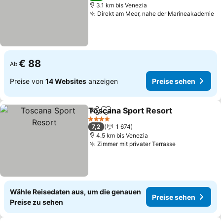
3.1 km bis Venezia
Direkt am Meer, nahe der Marineakademie
P
€ 88
Ab
Preise von
14 Websites
anzeigen
Preise sehen
Toscana Sport Resort
Teilen
Zu Favoriten hinzufügen
Prei
4 Sterne
7,2
1 674
4.5 km bis Venezia
Zimmer mit privater Terrasse
Preise sehe
Wähle Reisedaten aus, um die genauen
Preise sehen
Preise zu sehen