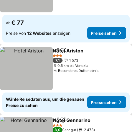
€ 77
Ab
Preise von
12 Websites
anzeigen
Preise sehen
Hotel Ariston
Teilen
Zu Favoriten hinzufügen
Preise sehen
3 Sterne
7,1
1 573
0.5 km bis Venezia
Besonderes Dufterlebnis
Preise sehen
Wähle Reisedaten aus, um die genauen
Preise sehen
Preise zu sehen
Hotel Gennarino
Teilen
Zu Favoriten hinzufügen
Preise se
3 Sterne
8,0
Sehr gut
2 473