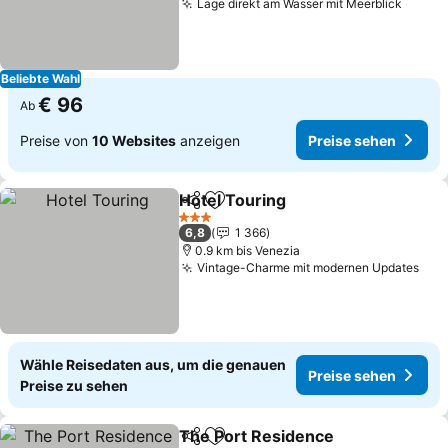
Lage direkt am Wasser mit Meerblick
Preis
Beliebte Wahl
€ 96
Ab
Preise von
10 Websites
anzeigen
Preise sehen
Hotel Touring
Teilen
Zu Favoriten hinzufügen
Preise sehen
3 Sterne
6,8
1 366
0.9 km bis Venezia
Vintage-Charme mit modernen Updates
Pre
Wähle Reisedaten aus, um die genauen
Preise sehen
Preise zu sehen
The Port Residence
Teilen
Zu Favoriten hinzufügen
Preise