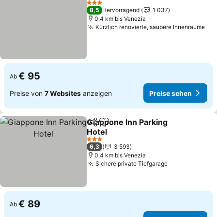
3 Sterne
8,5
Hervorragend
1 037
0.4 km bis Venezia
Kürzlich renovierte, saubere Innenräume
Pre
€ 95
Ab
Preise von
7 Websites
anzeigen
Preise sehen
Giappone Inn Parking
Teilen
Zu Favoriten hinzufügen
Hotel
Preise sehen
3 Sterne
6,3
3 593
0.4 km bis Venezia
Sichere private Tiefgarage
Preise sehen
€ 89
Ab