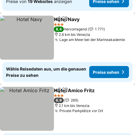
Preise von
19 Websites
anzeigen
Preise sehen
Hotel Navy
Teilen
Zu Favoriten hinzufügen
Preise sehen
3 Sterne
8,4
Hervorragend
1 771
2.6 km bis Venezia
Lage am Meer bei der Marineakademie
Prei
Wähle Reisedaten aus, um die genauen
Preise sehen
Preise zu sehen
Hotel Amico Fritz
Teilen
Zu Favoriten hinzufügen
Preise s
3 Sterne
6,9
265
2.1 km bis Venezia
Private Parkplätze vor Ort
Preise sehen