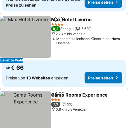
Preise sehen
Preise zu sehen
Max Hotel Livorno
Teilen
Zu Favoriten hinzufügen
Preise s
4 Sterne
8,2
Sehr gut
5 629
2.7 km bis Venezia
Moderne italienische Küche in der Nova
Hosteria
Beliebte Wahl
€ 66
Ab
Preise von
13 Websites
anzeigen
Preise sehen
Game Rooms Experience
Teilen
Zu Favoriten hinzufügen
3 Sterne
7,3
22
0.8 km bis Venezia