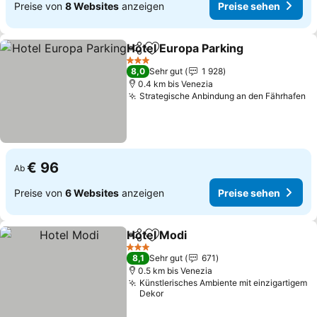
Preise von
8 Websites
anzeigen
Preise sehen
Hotel Europa Parking
Teilen
Zu Favoriten hinzufügen
Preis
3 Sterne
8,0
Sehr gut
1 928
0.4 km bis Venezia
Strategische Anbindung an den Fährhafen
Pr
€ 96
Ab
Preise von
6 Websites
anzeigen
Preise sehen
Hotel Modi
Teilen
Zu Favoriten hinzufügen
Preise sehen
3 Sterne
8,1
Sehr gut
671
0.5 km bis Venezia
Künstlerisches Ambiente mit einzigartigem
Dekor