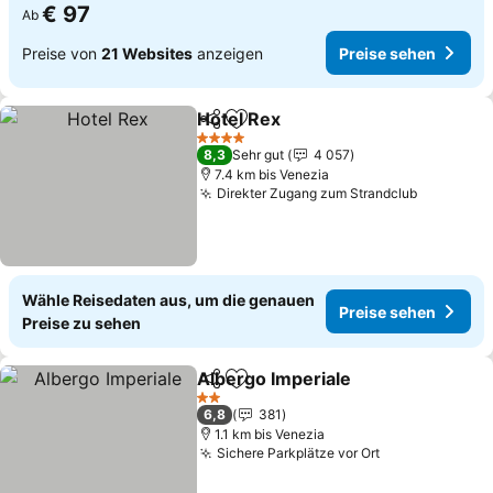
€ 97
Ab
Preise von
21 Websites
anzeigen
Preise sehen
Hotel Rex
Teilen
Zu Favoriten hinzufügen
Preise sehen
4 Sterne
8,3
Sehr gut
4 057
7.4 km bis Venezia
Direkter Zugang zum Strandclub
Preise s
Wähle Reisedaten aus, um die genauen
Preise sehen
Preise zu sehen
Albergo Imperiale
Teilen
Zu Favoriten hinzufügen
Preise s
2 Sterne
6,8
381
1.1 km bis Venezia
Sichere Parkplätze vor Ort
Preise sehen