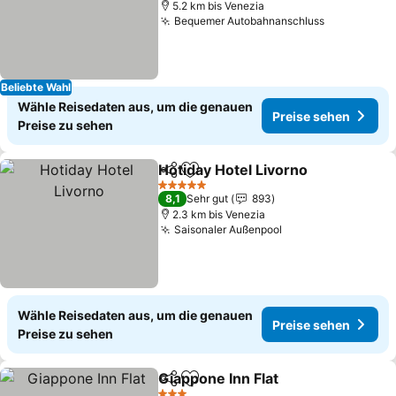
5.2 km bis Venezia
Bequemer Autobahnanschluss
Preise seh
Beliebte Wahl
Wähle Reisedaten aus, um die genauen
Preise sehen
Preise zu sehen
Hotiday Hotel Livorno
Teilen
Zu Favoriten hinzufügen
Prei
5 Sterne
8,1
Sehr gut
893
2.3 km bis Venezia
Saisonaler Außenpool
Preise sehen
Wähle Reisedaten aus, um die genauen
Preise sehen
Preise zu sehen
Giappone Inn Flat
Teilen
Zu Favoriten hinzufügen
Preise s