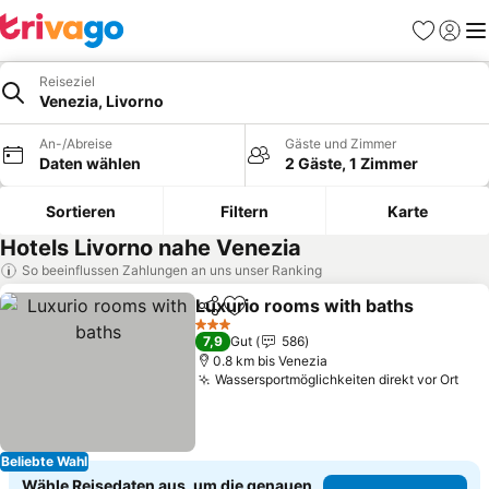
Favoriten
Einlog
Me
Reiseziel
Venezia, Livorno
An-/Abreise
Gäste und Zimmer
Daten wählen
2 Gäste, 1 Zimmer
Sortieren
Filtern
Karte
Hotels Livorno nahe Venezia
So beeinflussen Zahlungen an uns unser Ranking
Luxurio rooms with baths
Teilen
Zu Favoriten hinzufügen
3 Sterne
7,9
Gut
586
0.8 km bis Venezia
Wassersportmöglichkeiten direkt vor Ort
Pre
Beliebte Wahl
Wähle Reisedaten aus, um die genauen