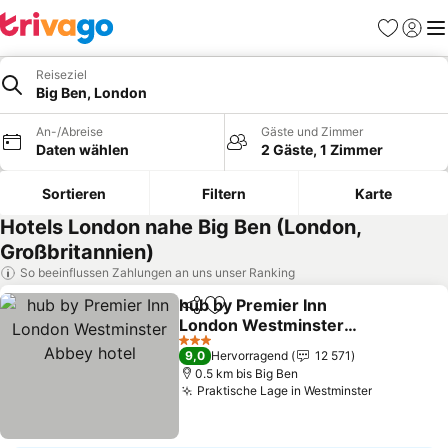
Favoriten
Einlog
Me
Reiseziel
Big Ben, London
An-/Abreise
Gäste und Zimmer
Daten wählen
2 Gäste, 1 Zimmer
Sortieren
Filtern
Karte
Hotels London nahe Big Ben (London,
Großbritannien)
So beeinflussen Zahlungen an uns unser Ranking
hub by Premier Inn
Teilen
Zu Favoriten hinzufügen
London Westminster
Abbey hotel
3 Sterne
9,0
Hervorragend
12 571
0.5 km bis Big Ben
Praktische Lage in Westminster