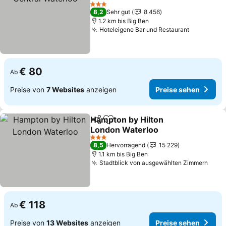
3 Sterne
8,2
Sehr gut
8 456
1.2 km bis Big Ben
Hoteleigene Bar und Restaurant
€ 80
Ab
Preise von
7 Websites
anzeigen
Preise sehen
Hampton by Hilton
Teilen
Zu Favoriten hinzufügen
London Waterloo
3 Sterne
8,5
Hervorragend
15 229
1.1 km bis Big Ben
Stadtblick von ausgewählten Zimmern
€ 118
Ab
Preise von
13 Websites
anzeigen
Preise sehen