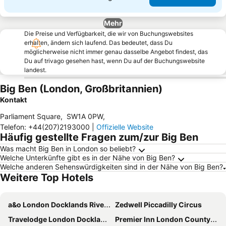
Mehr
Die Preise und Verfügbarkeit, die wir von Buchungswebsites
erhalten, ändern sich laufend. Das bedeutet, dass Du
möglicherweise nicht immer genau dasselbe Angebot findest, das
Du auf trivago gesehen hast, wenn Du auf der Buchungswebsite
landest.
Big Ben (London, Großbritannien)
Kontakt
Parliament Square
,
SW1A 0PW
,
Telefon
:
+44(207)2193000
|
Offizielle Website
Häufig gestellte Fragen zum/zur Big Ben
Was macht Big Ben in London so beliebt?
Welche Unterkünfte gibt es in der Nähe von Big Ben?
Welche anderen Sehenswürdigkeiten sind in der Nähe von Big Ben?
Weitere Top Hotels
a&o London Docklands Riverside
Zedwell Piccadilly Circus
Travelodge London Docklands Central
Premier Inn London County Hall