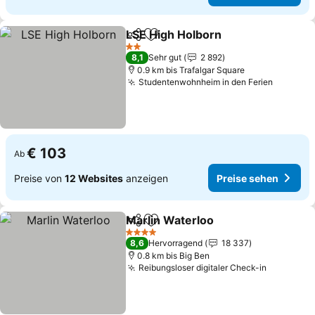
LSE High Holborn
Teilen
Zu Favoriten hinzufügen
2 Sterne
8,1
Sehr gut
2 892
0.9 km bis Trafalgar Square
Studentenwohnheim in den Ferien
€ 103
Ab
Preise von
12 Websites
anzeigen
Preise sehen
Marlin Waterloo
Teilen
Zu Favoriten hinzufügen
4 Sterne
8,6
Hervorragend
18 337
0.8 km bis Big Ben
Reibungsloser digitaler Check-in