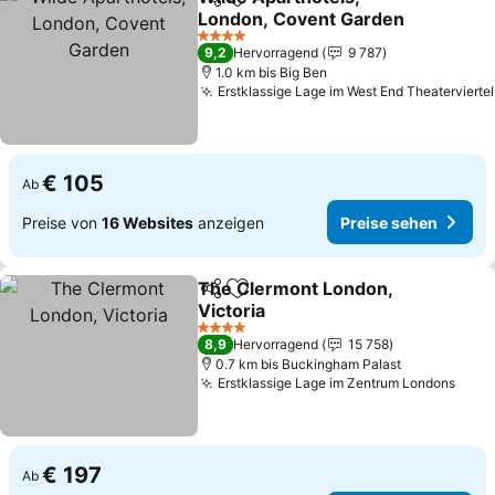
Teilen
Zu Favoriten hinzufügen
London, Covent Garden
4 Sterne
9,2
Hervorragend
9 787
1.0 km bis Big Ben
Erstklassige Lage im West End Theaterviertel
€ 105
Ab
Preise von
16 Websites
anzeigen
Preise sehen
The Clermont London,
Teilen
Zu Favoriten hinzufügen
Victoria
4 Sterne
8,9
Hervorragend
15 758
0.7 km bis Buckingham Palast
Erstklassige Lage im Zentrum Londons
€ 197
Ab