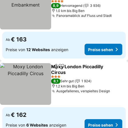
4 Sterne
8,9
Hervorragend
3 936
1.0 km bis Big Ben
Panoramablick auf Fluss und Stadt
€ 163
Ab
Preise von
12 Websites
anzeigen
Preise sehen
Moxy London Piccadilly
Teilen
Zu Favoriten hinzufügen
Circus
3 Sterne
8,1
Sehr gut
1 924
1.2 km bis Big Ben
Ausgefallenes, verspieltes Design
€ 162
Ab
Preise von
6 Websites
anzeigen
Preise sehen