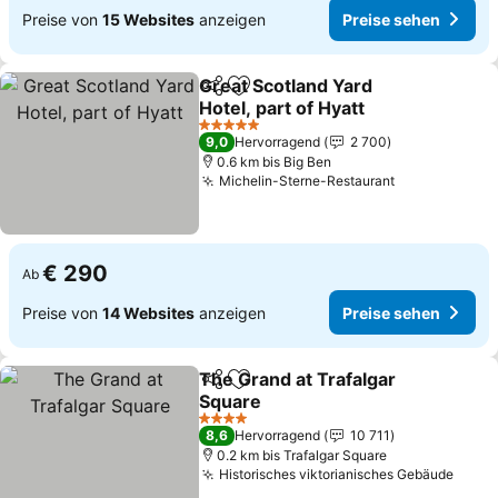
Preise von
15 Websites
anzeigen
Preise sehen
Great Scotland Yard
Teilen
Zu Favoriten hinzufügen
Hotel, part of Hyatt
5 Sterne
9,0
Hervorragend
2 700
0.6 km bis Big Ben
Michelin-Sterne-Restaurant
€ 290
Ab
Preise von
14 Websites
anzeigen
Preise sehen
The Grand at Trafalgar
Teilen
Zu Favoriten hinzufügen
Square
4 Sterne
8,6
Hervorragend
10 711
0.2 km bis Trafalgar Square
Historisches viktorianisches Gebäude