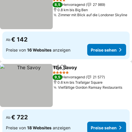
4 Sterne
8,5
Hervorragend
27 989
0.8 km bis Big Ben
Zimmer mit Blick auf die Londoner Skyline
€ 142
Ab
Preise von
16 Websites
anzeigen
Preise sehen
The Savoy
Teilen
Zu Favoriten hinzufügen
5 Sterne
9,5
Hervorragend
21 577
0.6 km bis Trafalgar Square
Vielfältige Gordon Ramsay Restaurants
€ 722
Ab
Preise von
18 Websites
anzeigen
Preise sehen