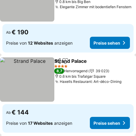
0.8 km bis Big Ben
Elegante Zimmer mit bodentiefen Fenstern
€ 190
Ab
Preise von
12 Websites
anzeigen
Preise sehen
Strand Palace
Teilen
Zu Favoriten hinzufügen
4 Sterne
8,7
Hervorragend
39 023
0.6 km bis Trafalgar Square
Haxells Restaurant: Art-déco-Dining
€ 144
Ab
Preise von
17 Websites
anzeigen
Preise sehen