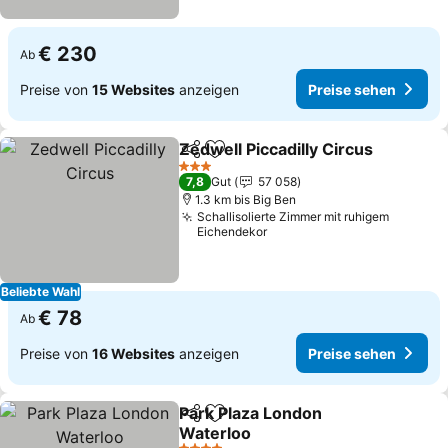
€ 230
Ab
Preise von
15 Websites
anzeigen
Preise sehen
Zedwell Piccadilly Circus
Teilen
Zu Favoriten hinzufügen
3 Sterne
7,8
Gut
57 058
1.3 km bis Big Ben
Schallisolierte Zimmer mit ruhigem
Eichendekor
Beliebte Wahl
€ 78
Ab
Preise von
16 Websites
anzeigen
Preise sehen
Park Plaza London
Teilen
Zu Favoriten hinzufügen
Waterloo