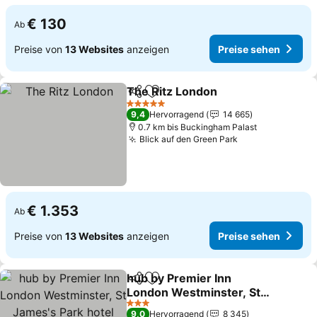
€ 130
Ab
Preise von
13 Websites
anzeigen
Preise sehen
The Ritz London
Teilen
Zu Favoriten hinzufügen
5 Sterne
9,4
Hervorragend
14 665
0.7 km bis Buckingham Palast
Blick auf den Green Park
€ 1.353
Ab
Preise von
13 Websites
anzeigen
Preise sehen
hub by Premier Inn
Teilen
Zu Favoriten hinzufügen
London Westminster, St
James's Park hotel
3 Sterne
9,0
Hervorragend
8 345