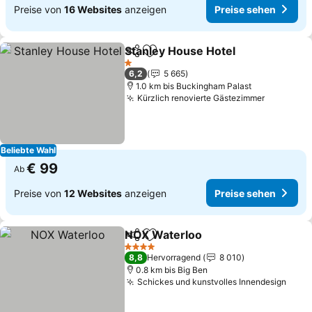
Preise von
16 Websites
anzeigen
Preise sehen
Stanley House Hotel
Teilen
Zu Favoriten hinzufügen
1 Sterne
6,2
5 665
1.0 km bis Buckingham Palast
Kürzlich renovierte Gästezimmer
Beliebte Wahl
€ 99
Ab
Preise von
12 Websites
anzeigen
Preise sehen
NOX Waterloo
Teilen
Zu Favoriten hinzufügen
4 Sterne
8,8
Hervorragend
8 010
0.8 km bis Big Ben
Schickes und kunstvolles Innendesign