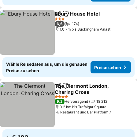
Ebury House Hotel
Teilen
Zu Favoriten hinzufügen
3 Sterne
6,6
174
1.0 km bis Buckingham Palast
Wähle Reisedaten aus, um die genauen
Preise sehen
Preise zu sehen
The Clermont London,
Teilen
Zu Favoriten hinzufügen
Charing Cross
4 Sterne
9,2
Hervorragend
18 212
0.2 km bis Trafalgar Square
Restaurant und Bar Platform 7