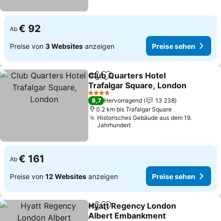
€ 92
Ab
Preise von
3 Websites
anzeigen
Preise sehen
Club Quarters Hotel
Teilen
Zu Favoriten hinzufügen
Trafalgar Square, London
4 Sterne
8,7
Hervorragend
13 238
0.2 km bis Trafalgar Square
Historisches Gebäude aus dem 19.
Jahrhundert
€ 161
Ab
Preise von
12 Websites
anzeigen
Preise sehen
Hyatt Regency London
Teilen
Zu Favoriten hinzufügen
Albert Embankment