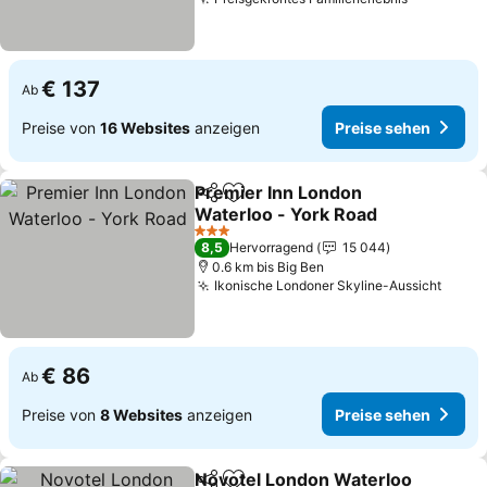
€ 137
Ab
Preise von
16 Websites
anzeigen
Preise sehen
Premier Inn London
Teilen
Zu Favoriten hinzufügen
Waterloo - York Road
3 Sterne
8,5
Hervorragend
15 044
0.6 km bis Big Ben
Ikonische Londoner Skyline-Aussicht
€ 86
Ab
Preise von
8 Websites
anzeigen
Preise sehen
Novotel London Waterloo