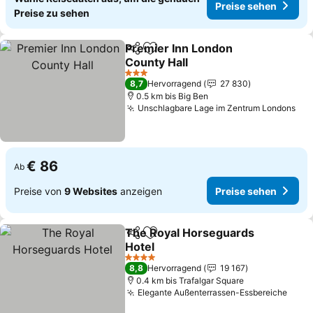
Preise sehen
Preise zu sehen
Premier Inn London
Teilen
Zu Favoriten hinzufügen
County Hall
3 Sterne
8,7
Hervorragend
27 830
0.5 km bis Big Ben
Unschlagbare Lage im Zentrum Londons
€ 86
Ab
Preise von
9 Websites
anzeigen
Preise sehen
The Royal Horseguards
Teilen
Zu Favoriten hinzufügen
Hotel
4 Sterne
8,8
Hervorragend
19 167
0.4 km bis Trafalgar Square
Elegante Außenterrassen-Essbereiche