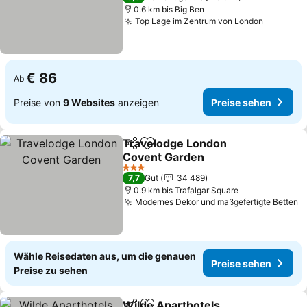
0.6 km bis Big Ben
Top Lage im Zentrum von London
€ 86
Ab
Preise von
9 Websites
anzeigen
Preise sehen
Travelodge London
Teilen
Zu Favoriten hinzufügen
Covent Garden
3 Sterne
7,7
Gut
34 489
0.9 km bis Trafalgar Square
Modernes Dekor und maßgefertigte Betten
Wähle Reisedaten aus, um die genauen
Preise sehen
Preise zu sehen
Wilde Aparthotels,