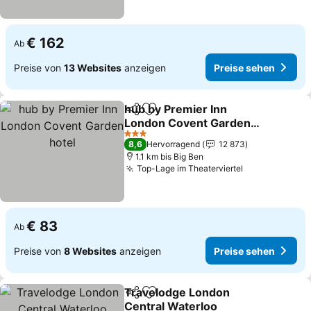
€ 162
Ab
Preise von
13 Websites
anzeigen
Preise sehen
hub by Premier Inn
Teilen
Zu Favoriten hinzufügen
London Covent Garden
hotel
3 Sterne
8,6
Hervorragend
12 873
1.1 km bis Big Ben
Top-Lage im Theaterviertel
€ 83
Ab
Preise von
8 Websites
anzeigen
Preise sehen
Travelodge London
Teilen
Zu Favoriten hinzufügen
Central Waterloo