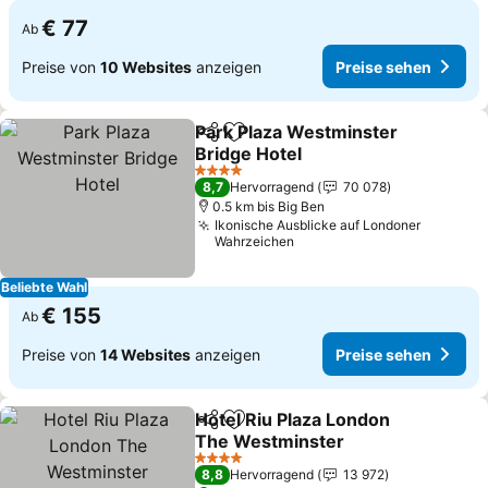
€ 77
Ab
Preise von
10 Websites
anzeigen
Preise sehen
Park Plaza Westminster
Teilen
Zu Favoriten hinzufügen
Bridge Hotel
4 Sterne
8,7
Hervorragend
70 078
0.5 km bis Big Ben
Ikonische Ausblicke auf Londoner
Wahrzeichen
Beliebte Wahl
€ 155
Ab
Preise von
14 Websites
anzeigen
Preise sehen
Hotel Riu Plaza London
Teilen
Zu Favoriten hinzufügen
The Westminster
4 Sterne
8,8
Hervorragend
13 972