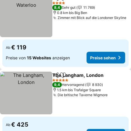
Teilen
Zu Favoriten hinzufügen
4 Sterne
8,4
Sehr gut
11 769
0.8 km bis Big Ben
Zimmer mit Blick auf die Londoner Skyline
€ 119
Ab
Preise von
15 Websites
anzeigen
Preise sehen
The Langham, London
Teilen
Zu Favoriten hinzufügen
5 Sterne
9,4
Hervorragend
8 930
1.5 km bis Trafalgar Square
Die britische Taverne Wigmore
€ 425
Ab