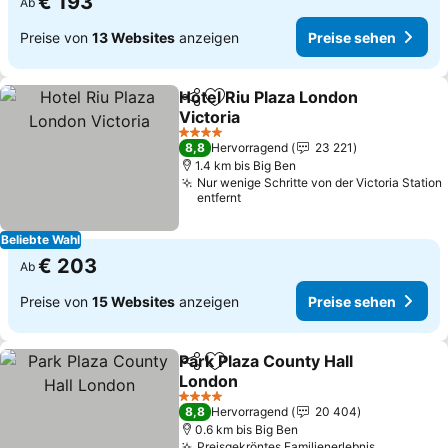
€ 193
Ab
Preise von
13 Websites
anzeigen
Preise sehen
Hotel Riu Plaza London
Teilen
Zu Favoriten hinzufügen
Victoria
4 Sterne
8,8
Hervorragend
23 221
1.4 km bis Big Ben
Nur wenige Schritte von der Victoria Station
entfernt
Beliebte Wahl
€ 203
Ab
Preise von
15 Websites
anzeigen
Preise sehen
Park Plaza County Hall
Teilen
Zu Favoriten hinzufügen
London
4 Sterne
8,8
Hervorragend
20 404
0.6 km bis Big Ben
Preisgekröntes Familienerlebnis