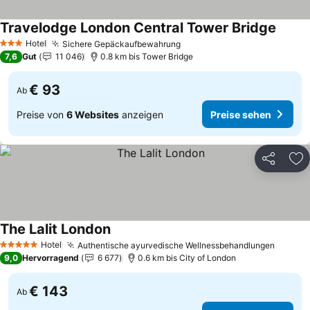
Travelodge London Central Tower Bridge
Hotel
Sichere Gepäckaufbewahrung
3 Sterne
7,6
Gut
11 046
0.8 km bis Tower Bridge
€ 93
Ab
Preise von
6 Websites
anzeigen
Preise sehen
Teilen
Zu
The Lalit London
Hotel
Authentische ayurvedische Wellnessbehandlungen
5 Sterne
9,0
Hervorragend
6 677
0.6 km bis City of London
€ 143
Ab