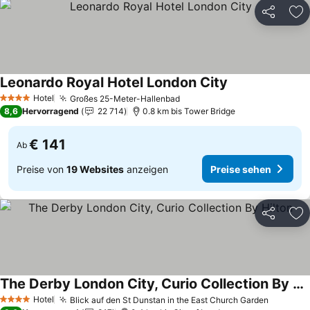
Teilen
Zu
Leonardo Royal Hotel London City
Hotel
Großes 25-Meter-Hallenbad
4 Sterne
8,6
Hervorragend
22 714
0.8 km bis Tower Bridge
€ 141
Ab
Preise von
19 Websites
anzeigen
Preise sehen
Teilen
Zu
The Derby London City, Curio Collection By Hilton
Hotel
Blick auf den St Dunstan in the East Church Garden
4 Sterne