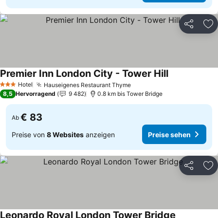
Teilen
Zu
Premier Inn London City - Tower Hill
Hotel
Hauseigenes Restaurant Thyme
3 Sterne
8,5
Hervorragend
9 482
0.8 km bis Tower Bridge
€ 83
Ab
Preise von
8 Websites
anzeigen
Preise sehen
Teilen
Zu
Leonardo Royal London Tower Bridge