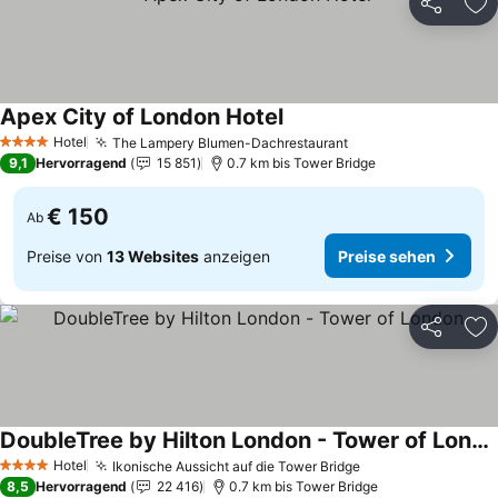
Teilen
Zu
Apex City of London Hotel
Hotel
The Lampery Blumen-Dachrestaurant
4 Sterne
9,1
Hervorragend
15 851
0.7 km bis Tower Bridge
€ 150
Ab
Preise von
13 Websites
anzeigen
Preise sehen
Teilen
Zu
DoubleTree by Hilton London - Tower of London
Hotel
Ikonische Aussicht auf die Tower Bridge
4 Sterne
8,5
Hervorragend
22 416
0.7 km bis Tower Bridge