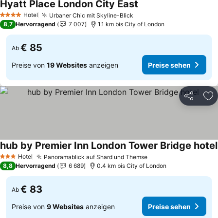
Hyatt Place London City East
Hotel
Urbaner Chic mit Skyline-Blick
4 Sterne
8,7
Hervorragend
7 007
1.1 km bis City of London
€ 85
Ab
Preise von
19 Websites
anzeigen
Preise sehen
Teilen
Zu
hub by Premier Inn London Tower Bridge hotel
Hotel
Panoramablick auf Shard und Themse
3 Sterne
8,8
Hervorragend
6 689
0.4 km bis City of London
€ 83
Ab
Preise von
9 Websites
anzeigen
Preise sehen