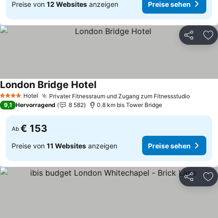
Preise von
12 Websites
anzeigen
Preise sehen
Teilen
Zu
London Bridge Hotel
Hotel
Privater Fitnessraum und Zugang zum Fitnessstudio
4 Sterne
9,1
Hervorragend
8 582
0.8 km bis Tower Bridge
€ 153
Ab
Preise von
11 Websites
anzeigen
Preise sehen
Teilen
Zu