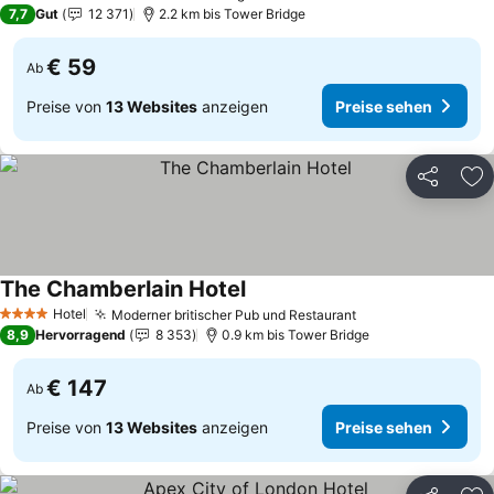
2 Sterne
7,7
Gut
12 371
2.2 km bis Tower Bridge
€ 59
Ab
Preise von
13 Websites
anzeigen
Preise sehen
Teilen
Zu
The Chamberlain Hotel
Hotel
Moderner britischer Pub und Restaurant
4 Sterne
8,9
Hervorragend
8 353
0.9 km bis Tower Bridge
€ 147
Ab
Preise von
13 Websites
anzeigen
Preise sehen