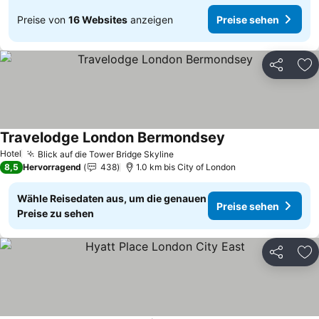
Preise von
16 Websites
anzeigen
Preise sehen
Teilen
Zu
Travelodge London Bermondsey
Hotel
Blick auf die Tower Bridge Skyline
8,5
Hervorragend
438
1.0 km bis City of London
Wähle Reisedaten aus, um die genauen
Preise sehen
Preise zu sehen
Teilen
Zu