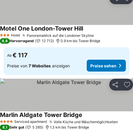
Teilen
Zu
Motel One London-Tower Hill
Hotel
Panoramablick auf die Londoner Skyline
3 Sterne
8,8
Hervorragend
12 712
0.9 km bis Tower Bridge
€ 117
Ab
Preise von
7 Websites
anzeigen
Preise sehen
Teilen
Zu
Marlin Aldgate Tower Bridge
Serviced apartment
Volle Küche und Wäschemöglichkeiten
4 Sterne
8,1
Sehr gut
5 385
1.3 km bis Tower Bridge