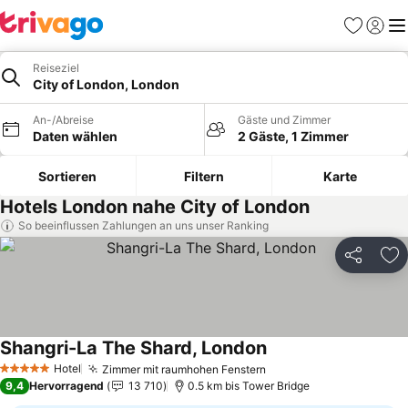
Favoriten
Einlog
Me
Reiseziel
City of London, London
An-/Abreise
Gäste und Zimmer
Daten wählen
2 Gäste, 1 Zimmer
Sortieren
Filtern
Karte
Hotels London nahe City of London
So beeinflussen Zahlungen an uns unser Ranking
Teilen
Zu
Shangri-La The Shard, London
Hotel
Zimmer mit raumhohen Fenstern
5 Sterne
9,4
Hervorragend
13 710
0.5 km bis Tower Bridge