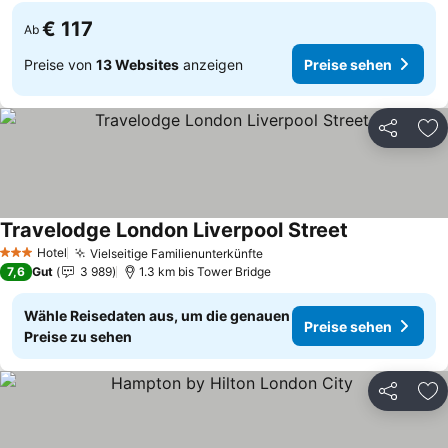
€ 117
Ab
Preise von
13 Websites
anzeigen
Preise sehen
Teilen
Zu
Travelodge London Liverpool Street
Hotel
Vielseitige Familienunterkünfte
3 Sterne
7,6
Gut
3 989
1.3 km bis Tower Bridge
Wähle Reisedaten aus, um die genauen
Preise sehen
Preise zu sehen
Teilen
Zu