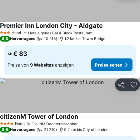
Premier Inn London City - Aldgate
Hotel
Hoteleigenes Bar & Block Restaurant
3 Sterne
8,8
Hervorragend
10 913
1.2 km bis Tower Bridge
€ 83
Ab
Preise von
9 Websites
anzeigen
Preise sehen
Teilen
Zu
citizenM Tower of London
Hotel
CloudM Dachterrassenbar
4 Sterne
8,9
Hervorragend
21 210
0.2 km bis City of London