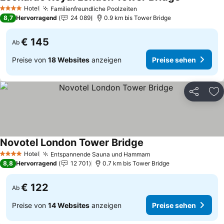
Hotel
Familienfreundliche Poolzeiten
4 Sterne
8,7
Hervorragend
24 089
0.9 km bis Tower Bridge
€ 145
Ab
Preise von
18 Websites
anzeigen
Preise sehen
Teilen
Zu
Novotel London Tower Bridge
Hotel
Entspannende Sauna und Hammam
4 Sterne
8,8
Hervorragend
12 701
0.7 km bis Tower Bridge
€ 122
Ab
Preise von
14 Websites
anzeigen
Preise sehen