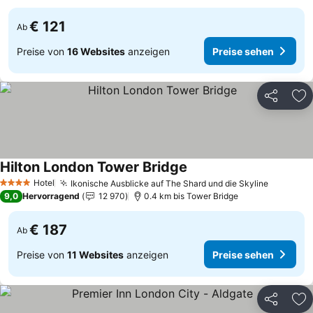
€ 121
Ab
Preise von
16 Websites
anzeigen
Preise sehen
Teilen
Zu
Hilton London Tower Bridge
Hotel
Ikonische Ausblicke auf The Shard und die Skyline
4 Sterne
9,0
Hervorragend
12 970
0.4 km bis Tower Bridge
€ 187
Ab
Preise von
11 Websites
anzeigen
Preise sehen
Teilen
Zu