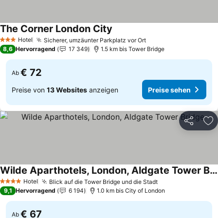
The Corner London City
Hotel
Sicherer, umzäunter Parkplatz vor Ort
3 Sterne
8,6
Hervorragend
17 349
1.5 km bis Tower Bridge
€ 72
Ab
Preise von
13 Websites
anzeigen
Preise sehen
Teilen
Zu
Wilde Aparthotels, London, Aldgate Tower Bridge
Hotel
Blick auf die Tower Bridge und die Stadt
4 Sterne
9,1
Hervorragend
6 194
1.0 km bis City of London
€ 67
Ab