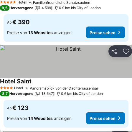
Hotel
Familienfreundliche Schatzsuchen
5 Sterne
9,6
Hervorragend
4 599
0.9 km bis City of London
€ 390
Ab
Preise von
13 Websites
anzeigen
Preise sehen
Teilen
Zu
Hotel Saint
Hotel
Panoramablick von der Dachterrassenbar
4 Sterne
8,7
Hervorragend
13 647
0.6 km bis City of London
€ 123
Ab
Preise von
14 Websites
anzeigen
Preise sehen