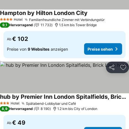
Hampton by Hilton London City
Hotel
Familienfreundliche Zimmer mit Verbindungstür
4 Sterne
9,1
Hervorragend
11 732
1.5 km bis Tower Bridge
€ 102
Ab
Preise von
9 Websites
anzeigen
Preise sehen
Teilen
Zu
hub by Premier Inn London Spitalfields, Brick Lane hotel
Hotel
Spätabend-Lobbybar und Café
3 Sterne
8,9
Hervorragend
8 190
1.2 km bis City of London
€ 49
Ab