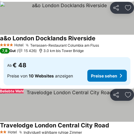
Teilen
Zu
a&o London Docklands Riverside
Hotel
Terrassen-Restaurant Columbia am Fluss
4 Sterne
7,8
Gut
15 426
3.0 km bis Tower Bridge
€ 48
Ab
Preise von
10 Websites
anzeigen
Preise sehen
Beliebte Wahl
Teilen
Zu
Travelodge London Central City Road
Hotel
Individuell wählbare ruhige Zimmer