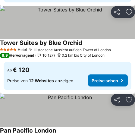
Teilen
Zu
Tower Suites by Blue Orchid
Hotel
Historische Aussicht auf den Tower of London
5 Sterne
8,9
Hervorragend
10 127
0.2 km bis City of London
€ 120
Ab
Preise von
12 Websites
anzeigen
Preise sehen
Teilen
Zu
Pan Pacific London