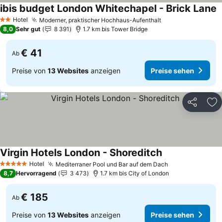
ibis budget London Whitechapel - Brick Lane
Hotel
Moderner, praktischer Hochhaus-Aufenthalt
2 Sterne
8,0
Sehr gut
8 391
1.7 km bis Tower Bridge
€ 41
Ab
Preise von
13 Websites
anzeigen
Preise sehen
Teilen
Zu
Virgin Hotels London - Shoreditch
Hotel
Mediterraner Pool und Bar auf dem Dach
5 Sterne
8,7
Hervorragend
3 473
1.7 km bis City of London
€ 185
Ab
Preise von
13 Websites
anzeigen
Preise sehen