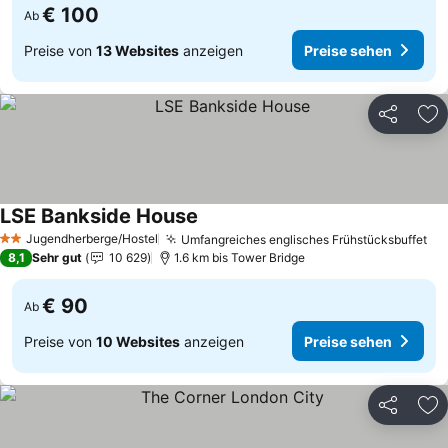
€ 100
Ab
Preise von
13 Websites
anzeigen
Preise sehen
Teilen
Zu
LSE Bankside House
Jugendherberge/Hostel
Umfangreiches englisches Frühstücksbuffet
2 Sterne
8,1
Sehr gut
10 629
1.6 km bis Tower Bridge
€ 90
Ab
Preise von
10 Websites
anzeigen
Preise sehen
Teilen
Zu