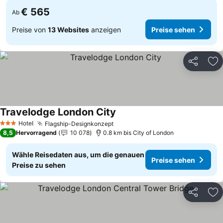
€ 565
Ab
Preise von
13 Websites
anzeigen
Preise sehen
Teilen
Zu
Travelodge London City
Hotel
Flagship-Designkonzept
3 Sterne
8,5
Hervorragend
10 078
0.8 km bis City of London
Wähle Reisedaten aus, um die genauen
Preise sehen
Preise zu sehen
Teilen
Zu