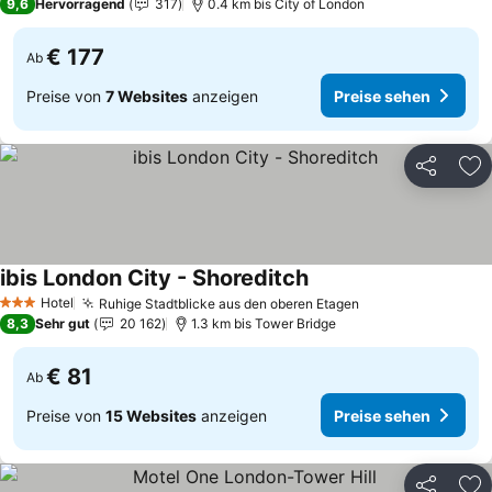
9,6
Hervorragend
317
0.4 km bis City of London
€ 177
Ab
Preise von
7 Websites
anzeigen
Preise sehen
Teilen
Zu
ibis London City - Shoreditch
Hotel
Ruhige Stadtblicke aus den oberen Etagen
3 Sterne
8,3
Sehr gut
20 162
1.3 km bis Tower Bridge
€ 81
Ab
Preise von
15 Websites
anzeigen
Preise sehen